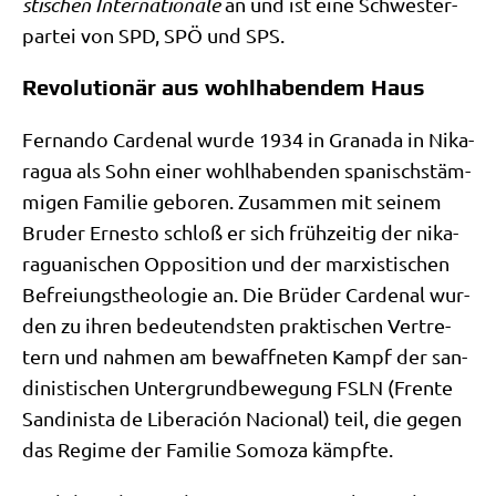
sti­schen Inter­na­tio­na­le
an und ist eine Schwe­ster­
par­tei von SPD, SPÖ und SPS.
Revolutionär aus wohlhabendem Haus
Fer­nan­do Car­denal wur­de 1934 in Gra­na­da in Nika­
ra­gua als Sohn einer wohl­ha­ben­den spa­nisch­stäm­
mi­gen Fami­lie gebo­ren. Zusam­men mit sei­nem
Bru­der Erne­sto schloß er sich früh­zei­tig der nika­
ra­gua­ni­schen Oppo­si­ti­on und der mar­xi­sti­schen
Befrei­ungs­theo­lo­gie an. Die Brü­der Car­denal wur­
den zu ihren bedeu­tend­sten prak­ti­schen Ver­tre­
tern und nah­men am bewaff­ne­ten Kampf der san­
di­ni­sti­schen Unter­grund­be­we­gung FSLN (Fren­te
San­di­ni­sta de Libe­r­ación Nacio­nal) teil, die gegen
das Regime der Fami­lie Somo­za kämpfte.