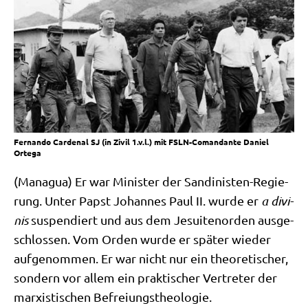
Fernando Cardenal SJ (in Zivil 1.v.l.) mit FSLN-Comandante Daniel
Ortega
(Mana­gua) Er war Mini­ster der San­di­ni­sten-Regie­
rung. Unter Papst Johan­nes Paul II. wur­de er
a divi­
nis
sus­pen­diert und aus dem Jesui­ten­or­den aus­ge­
schlos­sen. Vom Orden wur­de er spä­ter wie­der
auf­ge­nom­men. Er war nicht nur ein theo­re­ti­scher,
son­dern vor allem ein prak­ti­scher Ver­tre­ter der
mar­xi­sti­schen Befreiungstheologie.