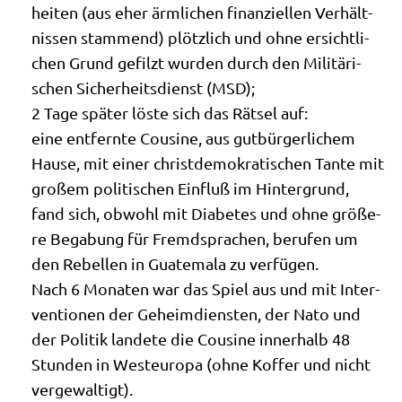
hei­ten (aus eher ärm­li­chen finan­zi­el­len Ver­hält­
nis­sen stam­mend) plötz­lich und ohne ersicht­li­
chen Grund gefilzt wur­den durch den Mili­tä­ri­
schen Sicher­heits­dienst (MSD);
2 Tage spä­ter löste sich das Rät­sel auf:
eine ent­fern­te Cou­si­ne, aus gut­bür­ger­li­chem
Hau­se, mit einer christ­de­mo­kra­ti­schen Tan­te mit
gro­ßem poli­ti­schen Ein­fluß im Hin­ter­grund,
fand sich, obwohl mit Dia­be­tes und ohne grö­ße­
re Bega­bung für Fremd­spra­chen, beru­fen um
den Rebel­len in Gua­te­ma­la zu verfügen.
Nach 6 Mona­ten war das Spiel aus und mit Inter­
ven­tio­nen der Geheim­dien­sten, der Nato und
der Poli­tik lan­de­te die Cou­si­ne inner­halb 48
Stun­den in West­eu­ro­pa (ohne Kof­fer und nicht
vergewaltigt).