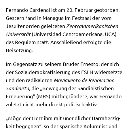
Fer­nan­do Car­denal ist am 20. Febru­ar gestor­ben.
Gestern fand in Mana­gua im Fest­saal der vom
Jesui­ten­or­den gelei­te­ten
Zen­tral­ame­ri­ka­ni­schen
Uni­ver­si­tät
(Uni­ver­si­dad Cen­tro­ame­ri­ca­na, UCA)
das Requi­em statt. Anschlie­ßend erfolg­te die
Beisetzung.
Im Gegen­satz zu sei­nem Bru­der Erne­sto, der sich
der Sozi­al­de­mo­kra­ti­sie­rung des FSLN wider­setz­te
und den radi­ka­le­ren
Movi­mi­en­to de Reno­va­ci­on
San­di­ni­sta
, die „Bewe­gung der San­di­ni­sti­schen
Erneue­rung“ (MRS) mit­be­grün­de­te, war Fer­nan­do
zuletzt nicht mehr direkt poli­tisch aktiv.
„Möge der Herr ihm mit unend­li­cher Barm­her­zig­
keit begeg­nen“, so der spa­ni­sche Kolum­nist und