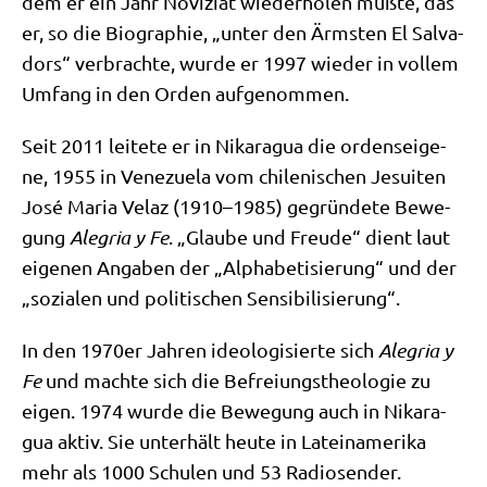
dem er ein Jahr Novi­zi­at wie­der­ho­len muß­te, das
er, so die Bio­gra­phie, „unter den Ärm­sten El Sal­va­
dors“ ver­brach­te, wur­de er 1997 wie­der in vol­lem
Umfang in den Orden aufgenommen.
Seit 2011 lei­te­te er in Nika­ra­gua die ordens­ei­ge­
ne, 1955 in Vene­zue­la vom chi­le­ni­schen Jesui­ten
José Maria Velaz (1910–1985) gegrün­de­te Bewe­
gung
Ale­gria y Fe
. „Glau­be und Freu­de“ dient laut
eige­nen Anga­ben der „Alpha­be­ti­sie­rung“ und der
„sozia­len und poli­ti­schen Sensibilisierung“.
In den 1970er Jah­ren ideo­lo­gi­sier­te sich
Ale­gria y
Fe
und mach­te sich die Befrei­ungs­theo­lo­gie zu
eigen. 1974 wur­de die Bewe­gung auch in Nika­ra­
gua aktiv. Sie unter­hält heu­te in Latein­ame­ri­ka
mehr als 1000 Schu­len und 53 Radiosender.