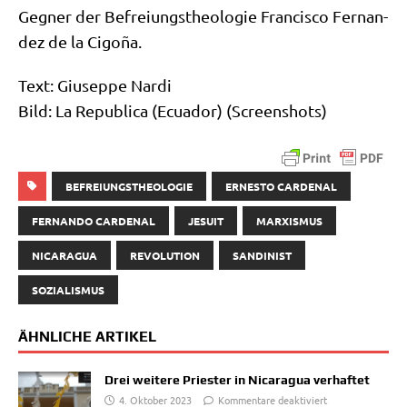
Geg­ner der Befrei­ungs­theo­lo­gie Fran­cis­co Fer­nan­
dez de la Cigoña.
Text: Giu­sep­pe Nardi
Bild: La Repu­bli­ca (Ecua­dor) (Screen­shots)
BEFREIUNGSTHEOLOGIE
ERNESTO CARDENAL
FERNANDO CARDENAL
JESUIT
MARXISMUS
NICARAGUA
REVOLUTION
SANDINIST
SOZIALISMUS
ÄHNLICHE ARTIKEL
Drei weitere Priester in Nicaragua verhaftet
4. Oktober 2023
Kommentare deaktiviert