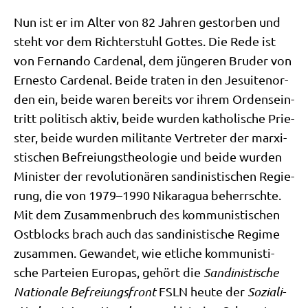
Nun ist er im Alter von 82 Jah­ren gestor­ben und
steht vor dem Rich­ter­stuhl Got­tes. Die Rede ist
von Fer­nan­do Car­denal, dem jün­ge­ren Bru­der von
Erne­sto Car­denal. Bei­de tra­ten in den Jesui­ten­or­
den ein, bei­de waren bereits vor ihrem Ordens­ein­
tritt poli­tisch aktiv, bei­de wur­den katho­li­sche Prie­
ster, bei­de wur­den mili­tan­te Ver­tre­ter der mar­xi­
sti­schen Befrei­ungs­theo­lo­gie und bei­de wur­den
Mini­ster der revo­lu­tio­nä­ren san­di­ni­sti­schen Regie­
rung, die von 1979–1990 Nika­ra­gua beherrsch­te.
Mit dem Zusam­men­bruch des kom­mu­ni­sti­schen
Ost­blocks brach auch das san­di­ni­sti­sche Regime
zusam­men. Gewan­det, wie etli­che kom­mu­ni­sti­
sche Par­tei­en Euro­pas, gehört die
San­di­ni­sti­sche
Natio­na­le Befrei­ungs­front
FSLN heu­te der
Sozia­li­