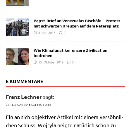
Papst-Brief an Venezuelas Bischöfe – Protest
mit schwarzen Kreuzen auf dem Petersplatz
8. Mai 2017
2
Wie Klimafanatiker unsere Zivilisation
bedrohen
15. Oktober 2019
5
6 KOMMENTARE
Franz Lechner
sagt:
22. FEBRUAR 2016 UM 14:01 UHR
Ein an sich objek­ti­ver Arti­kel mit einem ver­söhn­li­
chen Schluss. Woj­ty­la neig­te natür­lich schon zu