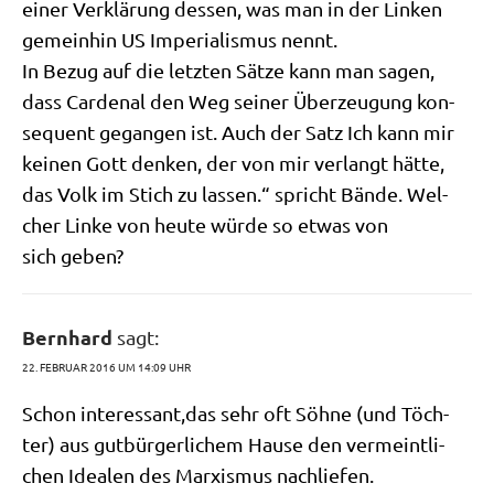
einer Ver­klä­rung des­sen, was man in der Lin­ken
gemein­hin US Impe­ria­lis­mus nennt.
In Bezug auf die letz­ten Sät­ze kann man sagen,
dass Car­denal den Weg sei­ner Über­zeu­gung kon­
se­quent gegan­gen ist. Auch der Satz Ich kann mir
kei­nen Gott den­ken, der von mir ver­langt hät­te,
das Volk im Stich zu las­sen.“ spricht Bän­de. Wel­
cher Lin­ke von heu­te wür­de so etwas von
sich geben?
Bernhard
sagt:
22. FEBRUAR 2016 UM 14:09 UHR
Schon interessant,das sehr oft Söh­ne (und Töch­
ter) aus gut­bür­ger­li­chem Hau­se den ver­meint­li­
chen Idea­len des Mar­xis­mus nachliefen.