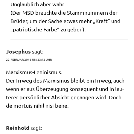
Unglaub­lich aber wahr.
(Der MSD brauch­te die Stamm­num­mern der
Brü­der, um der Sache etwas mehr „Kraft“ und
„patrio­ti­sche Far­be“ zu geben).
Josephus
sagt:
22. FEBRUAR 2016 UM 23:42 UHR
Mar­xis­mus-Leni­nis­mus.
Der Irr­weg des Mar­xis­mus bleibt ein Irr­weg, auch
wenn er aus Über­zeu­gung kon­se­quent und in lau­
te­rer per­sön­li­cher Absicht gegan­gen wird. Doch
de mor­tuis nihil nisi bene.
Reinhold
sagt: