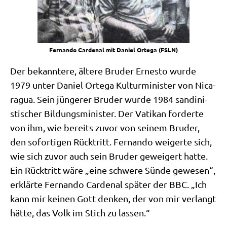
Fer­nan­do Car­denal mit Dani­el Orte­ga (FSLN)
Der bekann­te­re, älte­re Bru­der Erne­sto wur­de
1979 unter Dani­el Orte­ga Kul­tur­mi­ni­ster von Nica­
ra­gua. Sein jün­ge­rer Bru­der wur­de 1984 san­di­ni­
sti­scher Bil­dungs­mi­ni­ster. Der Vati­kan for­der­te
von ihm, wie bereits zuvor von sei­nem Bru­der,
den sofor­ti­gen Rück­tritt. Fer­nan­do wei­ger­te sich,
wie sich zuvor auch sein Bru­der gewei­gert hat­te.
Ein Rück­tritt wäre „eine schwe­re Sün­de gewe­sen“,
erklär­te Fer­nan­do Car­denal spä­ter der BBC. „Ich
kann mir kei­nen Gott den­ken, der von mir ver­langt
hät­te, das Volk im Stich zu lassen.“