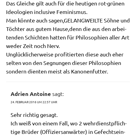
Das Glei­che gilt auch für die heu­ti­gen rot-grü­nen
Ideo­lo­gien inclu­si­ve Feminismus.
Man könn­te auch sagen,GELANGWEILTE Söh­ne und
Töch­ter aus gutem Hause,denn die aus den arbei­
ten­den Schich­ten hat­ten für Phi­lo­so­phien aller Art
weder Zeit noch Nerv.
Unglück­li­cher­wei­se pro­fi­tier­ten die­se auch eher
sel­ten von den Seg­nun­gen die­ser Phi­lo­so­phien
son­dern dien­ten meist als Kanonenfutter.
Adrien Antoine
sagt:
24. FEBRUAR 2016 UM 22:57 UHR
Sehr rich­tig gesagt.
Ich weiß von einem Fall, wo 2 wehr­dienst­pflich­
ti­ge Brü­der (Offi­ziers­an­wär­ter) in Gefechts­ein­