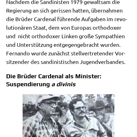
Nach­dem die San­di­ni­sten 1979 gewalt­sam die
Regie­rung an sich geris­sen hat­ten, über­nah­men
die Brü­der Car­denal füh­ren­de Auf­ga­ben im revo­
lu­tio­nä­ren Staat, dem von Euro­pas ortho­do­xer
und nicht ortho­do­xer Lin­ken gro­ße Sym­pa­thien
und Unter­stüt­zung ent­ge­gen­ge­bracht wur­den.
Fer­nan­do wur­de zunächst stell­ver­tre­ten­der Vor­
sit­zen­der des san­di­ni­sti­schen Jugendverbandes.
Die Brüder Cardenal als Minister:
Suspendierung
a divinis