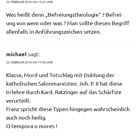
23. FEBRUAR 2016 UM 15:25 UHR
Was heißt denn „Befrei­ungs­theo­lo­gie“ ? Befrei­
ung von wem oder was ? Man soll­te die­sen Begriff
allen­falls in Anfüh­rungs­zei­chen setzen.
michael
sagt:
23. FEBRUAR 2016 UM 17:00 UHR
Klas­se, Mord und Tot­schlag mit Dul­dung der
katho­li­schen Salon­mar­xi­sten. Joh. P. II hat die­se
Irr­leh­re durch Kard. Ratz­in­ger auf das Schärf­ste
verurteilt.
Franz spricht die­se Typen hin­ge­gen wahr­schein­lich
auch noch heilig.
O tem­po­ra o mores !