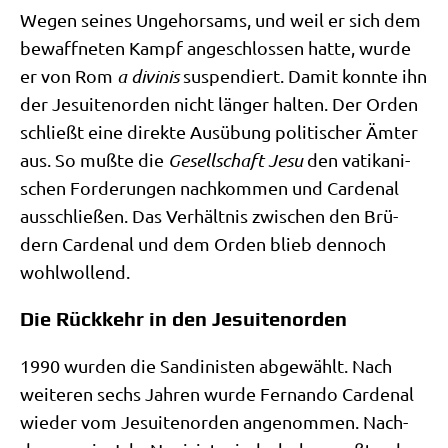
Wegen sei­nes Unge­hor­sams, und weil er sich dem
bewaff­ne­ten Kampf ange­schlos­sen hat­te, wur­de
er von Rom
a divi­nis
sus­pen­diert. Damit konn­te ihn
der Jesui­ten­or­den nicht län­ger hal­ten. Der Orden
schließt eine direk­te Aus­übung poli­ti­scher Ämter
aus. So muß­te die
Gesell­schaft Jesu
den vati­ka­ni­
schen For­de­run­gen nach­kom­men und Car­denal
aus­schlie­ßen. Das Ver­hält­nis zwi­schen den Brü­
dern Car­denal und dem Orden blieb den­noch
wohlwollend.
Die Rückkehr in den Jesuitenorden
1990 wur­den die San­di­ni­sten abge­wählt. Nach
wei­te­ren sechs Jah­ren wur­de Fer­nan­do Car­denal
wie­der vom Jesui­ten­or­den ange­nom­men. Nach­