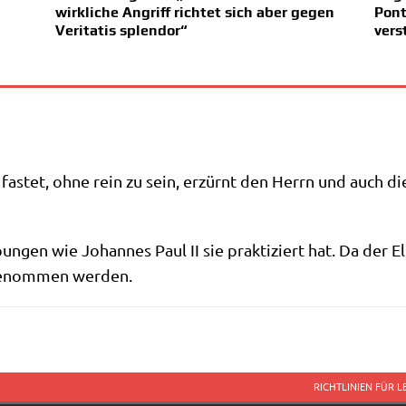
wirkliche Angriff richtet sich aber gegen
Pont
Veritatis splendor“
vers
r fastet, ohne rein zu sein, erzürnt den Herrn und auch di
n­gen wie Johan­nes Paul II sie prak­ti­ziert hat. Da der El
nge­nom­men werden.
RICHTLINIEN FÜR 