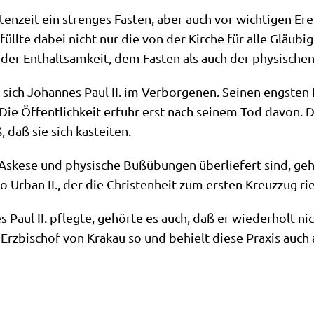
sten­zeit ein stren­ges Fasten, aber auch vor wich­ti­gen Er
füll­te dabei nicht nur die von der Kir­che für alle Gläu­bi­
 der Ent­halt­sam­keit, dem Fasten als auch der phy­si­sche
 sich Johan­nes Paul II. im Ver­bor­ge­nen. Sei­nen eng­sten M
. Die Öffent­lich­keit erfuhr erst nach sei­nem Tod davon. 
 daß sie sich kasteiten.
ke­se und phy­si­sche Buß­übun­gen über­lie­fert sind, gehö
so Urban II., der die Chri­sten­heit zum ersten Kreuz­zug ri
 Paul II. pfleg­te, gehör­te es auch, daß er wie­der­holt n
 Erz­bi­schof von Kra­kau so und behielt die­se Pra­xis auch