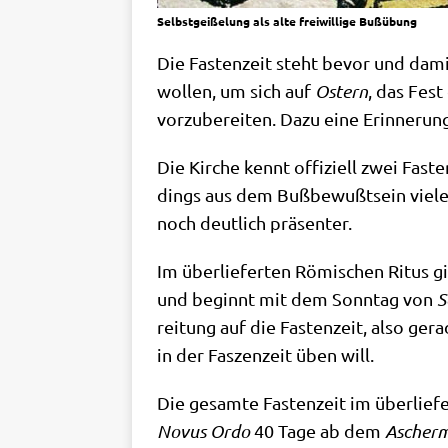
Selbstgeißelung als alte freiwillige Bußübung
Die Fasten­zeit steht bevor und damit
wol­len, um sich auf
Ostern
, das Fest
vor­zu­be­rei­ten. Dazu eine Erin­ne­r
Die Kir­che kennt offi­zi­ell zwei Faste
dings aus dem Buß­be­wußt­sein vie­ler
noch deut­lich präsenter.
Im über­lie­fer­ten Römi­schen Ritus 
und beginnt mit dem Sonn­tag von
S
rei­tung auf die Fasten­zeit, also ge
in der Fas­zen­zeit üben will.
Die gesam­te Fasten­zeit im über­lie­f
Novus Ordo
40 Tage ab dem
Ascher­