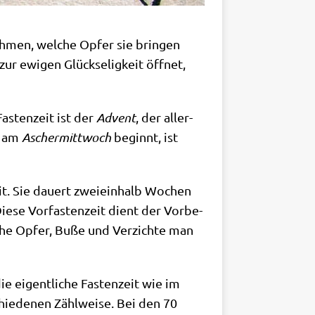
eh­men, wel­che Opfer sie brin­gen
r ewi­gen Glück­se­lig­keit öff­net,
 Fasten­zeit ist der
Advent
, der aller­
ie am
Ascher­mitt­woch
beginnt, ist
eit. Sie dau­ert zwei­ein­halb Wochen
e­se Vor­fa­sten­zeit dient der Vor­be­
­che Opfer, Buße und Ver­zich­te man
e eigent­li­che Fasten­zeit wie im
hie­de­nen Zähl­wei­se. Bei den 70