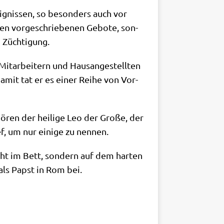
eig­nis­sen, so beson­ders auch vor
gen vor­ge­schrie­be­nen Gebo­te, son­
n Züchtigung.
it­ar­bei­tern und Haus­an­ge­stell­ten
Damit tat er es einer Rei­he von Vor­
­ren der hei­li­ge Leo der Gro­ße, der
ef, um nur eini­ge zu nennen.
icht im Bett, son­dern auf dem har­ten
 als Papst in Rom bei.