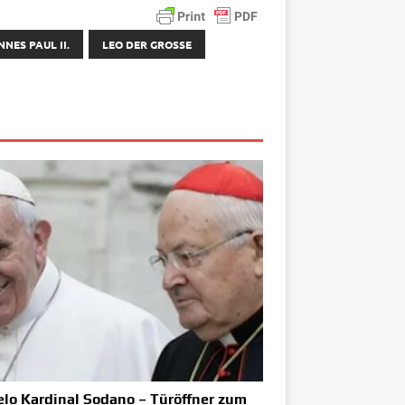
NES PAUL II.
LEO DER GROSSE
lo Kardinal Sodano – Türöffner zum