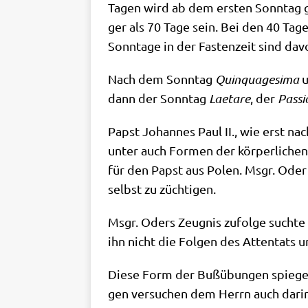
Tagen wird ab dem ersten Sonn­tag gez
ger als 70 Tage sein. Bei den 40 Tagen
Sonn­ta­ge in der Fasten­zeit sind dav
Nach dem Sonn­tag
Quin­quage­si­ma
dann der Sonn­tag
Laet­a­re
, der
Pas­si
Papst Johan­nes Paul II., wie erst na
un­ter auch For­men der kör­per­li­che
für den Papst aus Polen. Msgr. Oder ent
selbst zu züchtigen.
Msgr. Oders Zeug­nis zufol­ge such­te
ihn nicht die Fol­gen des Atten­tats u
Die­se Form der Buß­übun­gen spie­gelt 
gen ver­su­chen dem Herrn auch dar­in