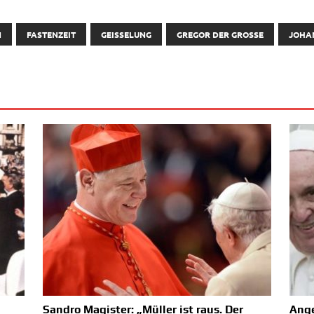
N
FASTENZEIT
GEISSELUNG
GREGOR DER GROSSE
JOHAN
Sandro Magister: „Müller ist raus. Der
Ange