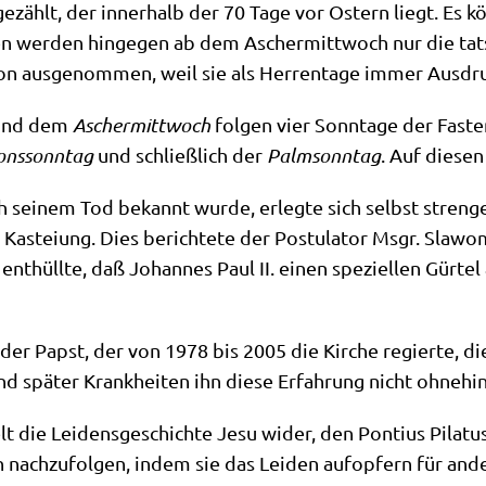
ählt, der inner­halb der 70 Tage vor Ostern liegt. Es kön
 wer­den hin­ge­gen ab dem Ascher­mitt­woch nur die tat­sä
on aus­ge­nom­men, weil sie als Her­ren­ta­ge immer Aus­dru
und dem
Ascher­mitt­woch
fol­gen vier Sonn­ta­ge der Faste
­ons­sonn­tag
und schließ­lich der
Palm­sonn­tag
. Auf die­se
ch sei­nem Tod bekannt wur­de, erleg­te sich selbst stren­
n Kastei­ung. Dies berich­te­te der Postu­la­tor Msgr. Sla­w
­hüll­te, daß Johan­nes Paul II. einen spe­zi­el­len Gür­tel
 der Papst, der von 1978 bis 2005 die Kir­che regier­te, 
nd spä­ter Krank­hei­ten ihn die­se Erfah­rung nicht ohne­h
die Lei­dens­ge­schich­te Jesu wider, den Pon­ti­us Pila­tus
 nach­zu­fol­gen, indem sie das Lei­den auf­op­fern für and