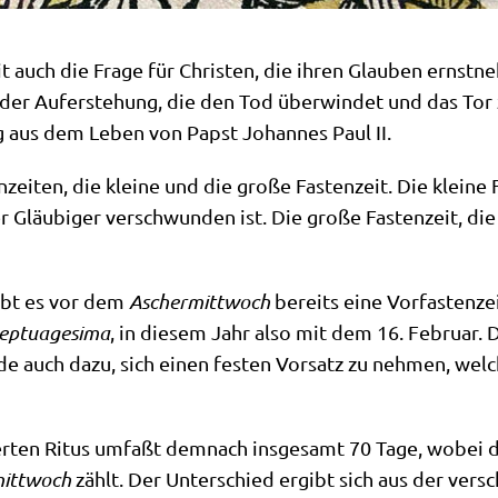
 auch die Fra­ge für Chri­sten, die ihren Glau­ben ernst­n
 der Auf­er­ste­hung, die den Tod über­win­det und das Tor zu
ung aus dem Leben von Papst Johan­nes Paul II.
n­zei­ten, die klei­ne und die gro­ße Fasten­zeit. Die klei­ne
 Gläu­bi­ger ver­schwun­den ist. Die gro­ße Fasten­zeit, d
gibt es vor dem
Ascher­mitt­woch
bereits eine Vor­fa­sten­z
ep­tuage­si­ma
, in die­sem Jahr also mit dem 16. Febru­ar. Di
ra­de auch dazu, sich einen festen Vor­satz zu neh­men, wel
er­ten Ritus umfaßt dem­nach ins­ge­samt 70 Tage, wobei di
mitt­woch
zählt. Der Unter­schied ergibt sich aus der ver­sc