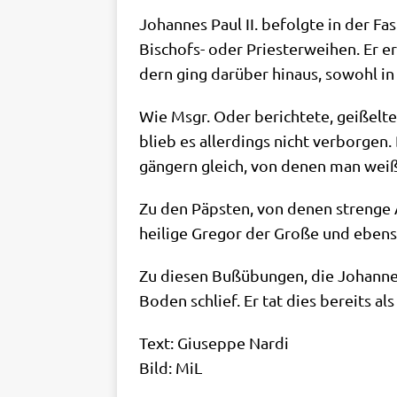
Johan­nes Paul II. befolg­te in der Fa
Bischofs- oder Prie­ster­wei­hen. Er er
dern ging dar­über hin­aus, sowohl in
Wie Msgr. Oder berich­te­te, gei­ßel­te
blieb es aller­dings nicht ver­bor­gen
gän­gern gleich, von denen man weiß,
Zu den Päp­sten, von denen stren­ge As
hei­li­ge Gre­gor der Gro­ße und eben­
Zu die­sen Buß­übun­gen, die Johan­nes
Boden schlief. Er tat dies bereits als
Text: Giu­sep­pe Nar­di
Bild: MiL