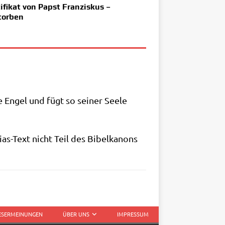
ifikat von Papst Franziskus –
torben
e Engel und fügt so sei­ner See­le
i­as-Text nicht Teil des Bibel­ka­nons
LESERMEINUNGEN
ÜBER UNS
IMPRESSUM