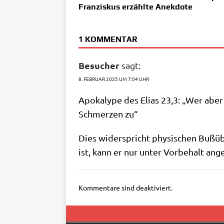
Franziskus erzählte Anekdote
1 KOMMENTAR
Besucher
sagt:
8. FEBRUAR 2025 UM 7:04 UHR
Apo­ka­ly­pe des Eli­as 23,3: „Wer abe
Schmer­zen zu“
Dies wider­spricht phy­si­schen Buß­übu
ist, kann er nur unter Vor­be­halt a
Kommentare sind deaktiviert.