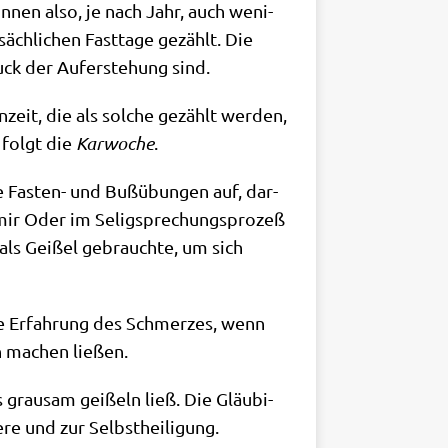
­nen also, je nach Jahr, auch weni­
ch­li­chen Fast­ta­ge gezählt. Die
ck der Auf­er­ste­hung sind.
n­zeit, die als sol­che gezählt wer­den,
n folgt die
Kar­wo­che
.
ge Fasten- und Buß­übun­gen auf, dar­
o­mir Oder im Selig­spre­chungs­pro­zeß
 als Gei­ßel gebrauch­te, um sich
die Erfah­rung des Schmer­zes, wenn
in machen ließen.
 grau­sam gei­ßeln ließ. Die Gläu­bi­
e­re und zur Selbstheiligung.