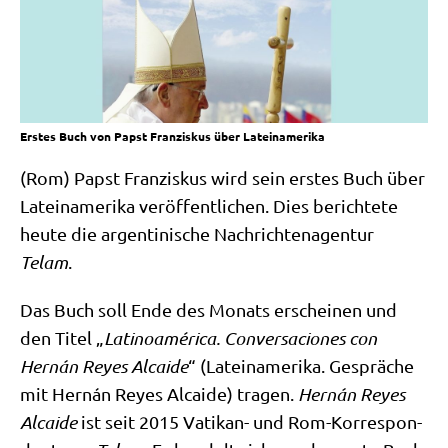
Erstes Buch von Papst Franziskus über Lateinamerika
(Rom) Papst Fran­zis­kus wird sein erstes Buch über
Latein­ame­ri­ka ver­öf­fent­li­chen. Dies berich­te­te
heu­te die argen­ti­ni­sche Nach­rich­ten­agen­tur
Telam
.
Das Buch soll Ende des Monats erschei­nen und
den Titel „
Lati­no­amé­ri­ca. Con­ver­sa­cio­nes con
Hernán Rey­es Alcai­de
“ (Latein­ame­ri­ka. Gesprä­che
mit Hernán Rey­es Alcai­de) tra­gen.
Hernán Rey­es
Alcai­de
ist seit 2015 Vati­kan- und Rom-Kor­re­spon­