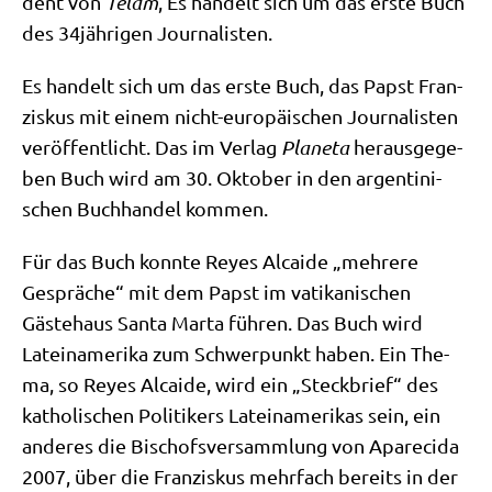
dent von
Telam
, Es han­delt sich um das erste Buch
des 34jährigen Journalisten.
Es han­delt sich um das erste Buch, das Papst Fran­
zis­kus mit einem nicht-euro­päi­schen Jour­na­li­sten
ver­öf­fent­licht. Das im Ver­lag
Pla­ne­ta
her­aus­ge­ge­
ben Buch wird am 30. Okto­ber in den argen­ti­ni­
schen Buch­han­del kommen.
Für das Buch konn­te Rey­es Alcai­de „meh­re­re
Gesprä­che“ mit dem Papst im vati­ka­ni­schen
Gäste­haus San­ta Mar­ta füh­ren. Das Buch wird
Latein­ame­ri­ka zum Schwer­punkt haben. Ein The­
ma, so Rey­es Alcai­de, wird ein „Steck­brief“ des
katho­li­schen Poli­ti­kers Latein­ame­ri­kas sein, ein
ande­res die Bischofs­ver­samm­lung von Apa­re­ci­da
2007, über die Fran­zis­kus mehr­fach bereits in der