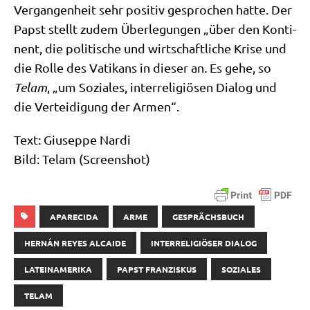
Ver­gan­gen­heit sehr posi­tiv gespro­chen hat­te. Der
Papst stellt zudem Über­le­gun­gen „über den Kon­ti­
nent, die poli­ti­sche und wirt­schaft­li­che Kri­se und
die Rol­le des Vati­kans in die­ser an. Es gehe, so
Telam
, „um Sozia­les, inter­re­li­giö­sen Dia­log und
die Ver­tei­di­gung der Armen“.
Text: Giu­sep­pe Nardi
Bild: Telam (Screen­shot)
APARECIDA
ARME
GESPRÄCHSBUCH
HERNÁN REYES ALCAIDE
INTERRELIGIÖSER DIALOG
LATEINAMERIKA
PAPST FRANZISKUS
SOZIALES
TELAM