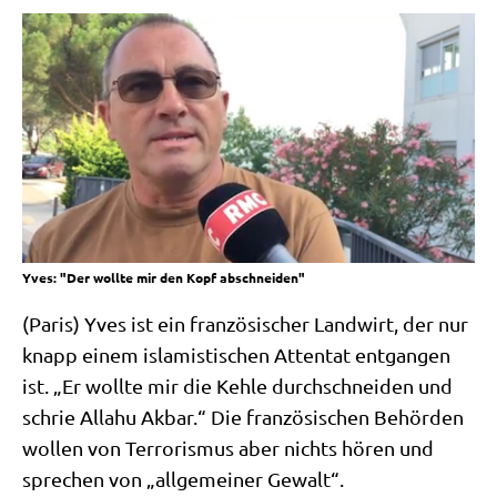
Yves: "Der wollte mir den Kopf abschneiden"
(Paris) Yves ist ein fran­zö­si­scher Land­wirt, der nur
knapp einem isla­mi­sti­schen Atten­tat ent­gan­gen
ist. „Er woll­te mir die Keh­le durch­schnei­den und
schrie Alla­hu Akbar.“ Die fran­zö­si­schen Behör­den
wol­len von Ter­ro­ris­mus aber nichts hören und
spre­chen von „all­ge­mei­ner Gewalt“.