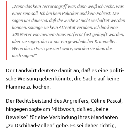
„Wenn das kein Ter­ror­an­griff war, dann weiß ich nicht, was
einer sein soll. Ich bin kein Poli­ti­ker und kein Poli­zist. Die
sagen uns dau­ernd, daß die ‚Fiche S‘ nicht ver­haf­tet wer­den
kön­nen, solan­ge sie kein Atten­tat ver­üben. Ich bin kei­ne
500 Meter von mei­nem Haus ent­fernt fast geköpft wor­den,
aber sie sagen, das ist nur ein gewöhn­li­cher Kri­mi­nel­ler.
Wenn das in Paris pas­siert wäre, wür­den sie dann das
auch sagen?“
Der Land­wirt deu­te­te damit an, daß es eine poli­ti­
sche Wei­sung geben könn­te, die Sache auf kei­ne
Flam­me zu kochen.
Der Rechts­bei­stand des Angrei­fers, Céli­ne Pas­cal,
hin­ge­gen sag­te am Mitt­woch, daß es „kei­ne
Bewei­se“ für eine Ver­bin­dung ihres Man­dan­ten
„zu Dschi­had-Zel­len“ gebe. Es sei daher rich­tig,