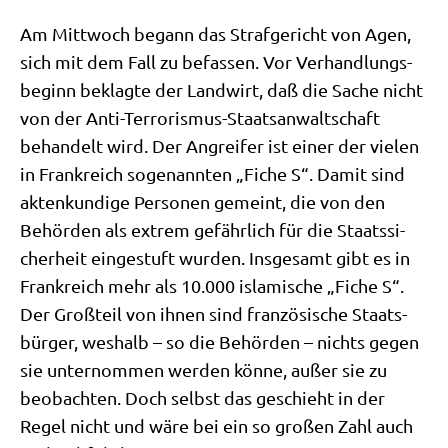
Am Mitt­woch begann das Straf­ge­richt von Agen,
sich mit dem Fall zu befas­sen. Vor Ver­hand­lungs­
be­ginn beklag­te der Land­wirt, daß die Sache nicht
von der Anti-Ter­ro­ris­mus-Staats­an­walt­schaft
behan­delt wird. Der Angrei­fer ist einer der vie­len
in Frank­reich soge­nann­ten „Fiche S“. Damit sind
akten­kun­di­ge Per­so­nen gemeint, die von den
Behör­den als extrem gefähr­lich für die Staats­si­
cher­heit ein­ge­stuft wur­den. Ins­ge­samt gibt es in
Frank­reich mehr als 10.000 isla­mi­sche „Fiche S“.
Der Groß­teil von ihnen sind fran­zö­si­sche Staats­
bür­ger, wes­halb – so die Behör­den – nichts gegen
sie unter­nom­men wer­den kön­ne, außer sie zu
beob­ach­ten. Doch selbst das geschieht in der
Regel nicht und wäre bei ein so gro­ßen Zahl auch