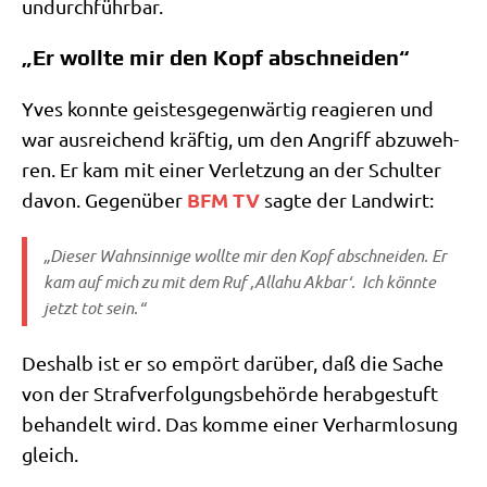
undurchführbar.
„Er wollte mir den Kopf abschneiden“
Yves konn­te gei­stes­ge­gen­wär­tig reagie­ren und
war aus­rei­chend kräf­tig, um den Angriff abzu­weh­
ren. Er kam mit einer Ver­let­zung an der Schul­ter
BFM TV
davon. Gegen­über
sag­te der Landwirt:
„Die­ser Wahn­sin­ni­ge woll­te mir den Kopf abschnei­den. Er
kam auf mich zu mit dem Ruf ‚Alla­hu Akbar‘. Ich könn­te
jetzt tot sein.“
Des­halb ist er so empört dar­über, daß die Sache
von der Straf­ver­fol­gungs­be­hör­de her­ab­ge­stuft
behan­delt wird. Das kom­me einer Ver­harm­lo­sung
gleich.