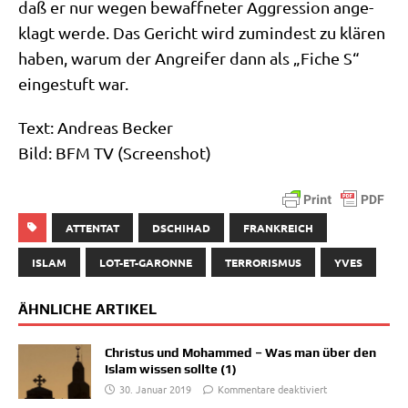
daß er nur wegen bewaff­ne­ter Aggres­si­on ange­
klagt wer­de. Das Gericht wird zumin­dest zu klä­ren
haben, war­um der Angrei­fer dann als „Fiche S“
ein­ge­stuft war.
Text: Andre­as Becker
Bild: BFM TV (Screen­shot)
ATTENTAT
DSCHIHAD
FRANKREICH
ISLAM
LOT-ET-GARONNE
TERRORISMUS
YVES
ÄHNLICHE ARTIKEL
Christus und Mohammed – Was man über den
Islam wissen sollte (1)
30. Januar 2019
Kommentare deaktiviert