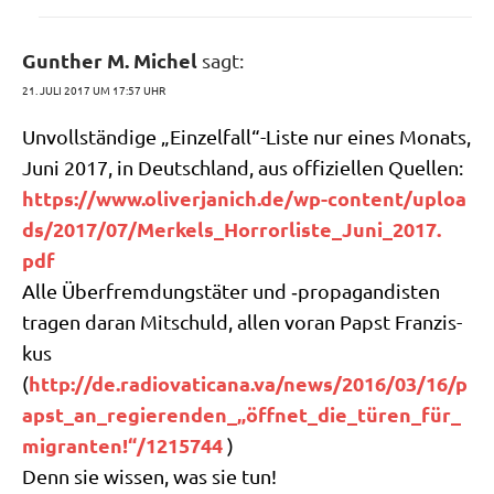
Gunther M. Michel
sagt:
21. JULI 2017 UM 17:57 UHR
Unvoll­stän­di­ge „Einzelfall“-Liste nur eines Monats,
Juni 2017, in Deutsch­land, aus offi­zi­el­len Quel­len:
https://​www​.oli​ver​ja​nich​.de/​w​p​-​c​o​n​t​e​n​t​/​u​p​l​o​a​
d​s​/​2​0​1​7​/​0​7​/​M​e​r​k​e​l​s​_​H​o​r​r​o​r​l​i​s​t​e​_​J​u​n​i​_​2​0​1​7​.​
pdf
Alle Über­frem­dungs­tä­ter und ‑pro­pa­gan­di­sten
tra­gen dar­an Mit­schuld, allen vor­an Papst Fran­zis­
kus
http://de.radiovaticana.va/news/2016/03/16/p
(
apst_an_regierenden_„öffnet_die_türen_für_
migranten!“/1215744
)
Denn sie wis­sen, was sie tun!