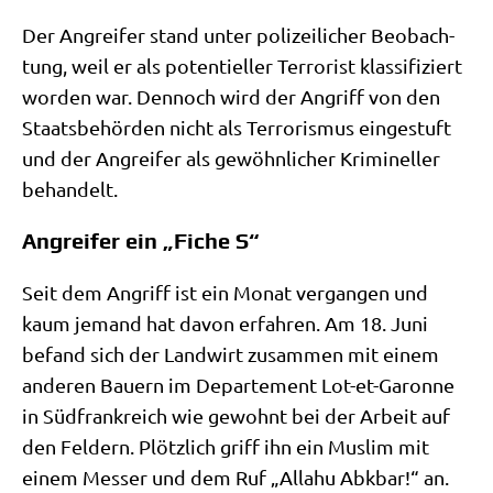
Der Angrei­fer stand unter poli­zei­li­cher Beob­ach­
tung, weil er als poten­ti­el­ler Ter­ro­rist klas­si­fi­ziert
wor­den war. Den­noch wird der Angriff von den
Staats­be­hör­den nicht als Ter­ro­ris­mus ein­ge­stuft
und der Angrei­fer als gewöhn­li­cher Kri­mi­nel­ler
behandelt.
Angreifer ein „Fiche S“
Seit dem Angriff ist ein Monat ver­gan­gen und
kaum jemand hat davon erfah­ren. Am 18. Juni
befand sich der Land­wirt zusam­men mit einem
ande­ren Bau­ern im Depar­te­ment Lot-et-Garon­ne
in Süd­frank­reich wie gewohnt bei der Arbeit auf
den Fel­dern. Plötz­lich griff ihn ein Mus­lim mit
einem Mes­ser und dem Ruf „Alla­hu Abk­bar!“ an.