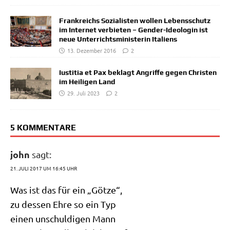
Frankreichs Sozialisten wollen Lebensschutz
im Internet verbieten – Gender-Ideologin ist
neue Unterrichtsministerin Italiens
13. Dezember 2016
2
Iustitia et Pax beklagt Angriffe gegen Christen
im Heiligen Land
29. Juli 2023
2
5 KOMMENTARE
john
sagt:
21. JULI 2017 UM 16:45 UHR
Was ist das für ein „Göt­ze“,
zu des­sen Ehre so ein Typ
einen unschul­di­gen Mann