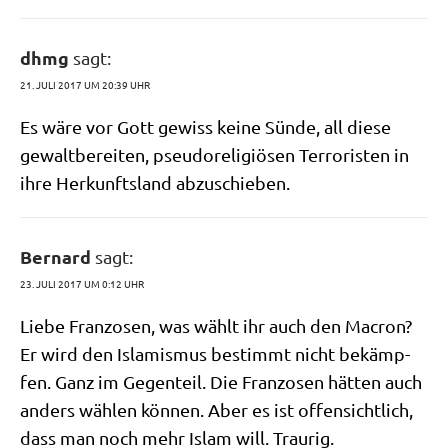
dhmg
sagt:
21. JULI 2017 UM 20:39 UHR
Es wäre vor Gott gewiss kei­ne Sün­de, all die­se
gewalt­be­rei­ten, pseu­do­re­li­giö­sen Ter­ro­ri­sten in
ihre Her­kunfts­land abzuschieben.
Bernard
sagt:
23. JULI 2017 UM 0:12 UHR
Lie­be Fran­zo­sen, was wählt ihr auch den Macron?
Er wird den Isla­mis­mus bestimmt nicht bekämp­
fen. Ganz im Gegen­teil. Die Fran­zo­sen hät­ten auch
anders wäh­len kön­nen. Aber es ist offen­sicht­lich,
dass man noch mehr Islam will. Traurig.