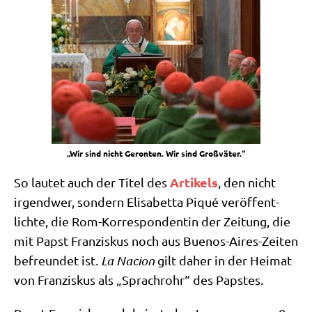
„Wir sind nicht Geron­ten. Wir sind Großväter.“
Arti­kels
So lau­tet auch der Titel des
, den nicht
irgend­wer, son­dern Eli­sa­bet­ta Piqué ver­öf­fent­
lich­te, die Rom-Kor­re­spon­den­tin der Zei­tung, die
mit Papst Fran­zis­kus noch aus Bue­nos-Aires-Zei­ten
befreun­det ist.
La Naci­on
gilt daher in der Hei­mat
von Fran­zis­kus als „Sprach­rohr“ des Papstes.