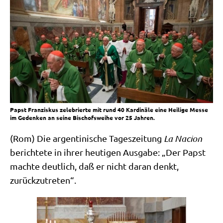
Papst Franziskus zelebrierte mit rund 40 Kardinäle eine Heilige Messe
im Gedenken an seine Bischofsweihe vor 25 Jahren.
(Rom) Die argen­ti­ni­sche Tages­zei­tung
La Naci­on
berich­te­te in ihrer heu­ti­gen Aus­ga­be: „Der Papst
mach­te deut­lich, daß er nicht dar­an denkt,
zurückzutreten“.