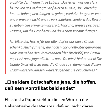
erzähl­te den Traum ihres Lebens. Das ist es, was der Herr
heu­te von uns ver­langt: Groß­el­tern zu sein, die Leben­dig­
keit zu haben, den Jun­gen zu geben, weil die Jun­gen es von
uns erwar­ten; nicht uns zu ver­schlie­ßen, son­dern das Beste
zu geben. Sie erwar­ten unse­re Erfah­rung, unse­re posi­ti­ven
Träu­me, um die Pro­phe­tie und die Arbeit voranzubringen.
Ich bit­te den Herrn für uns alle, daß er uns die­se Gna­de
schenkt. Auch für jene, die noch nicht Groß­vä­ter gewor­den
sind: Wir sehen den Vor­sit­zen­den [der Bischö­fe] von Bra­si­li­
en, er ist noch jugend­lich, .… auch Du wirst hin­kom­men! Die
Gna­de Groß­vä­ter zu sein, die Gna­de zu träu­men und die­sen
Traum unse­ren Jun­gen wei­ter­zu­ge­ben: Sie brau­chen es.“
„Eine klare Botschaft an jene, die hoffen,
daß sein Pontifikat bald endet“
Eli­sa­bet­ta Piqué sieht in die­sen Wor­ten die
Bekannt­ga­be des Pap­stes, daß er „nicht dar­an