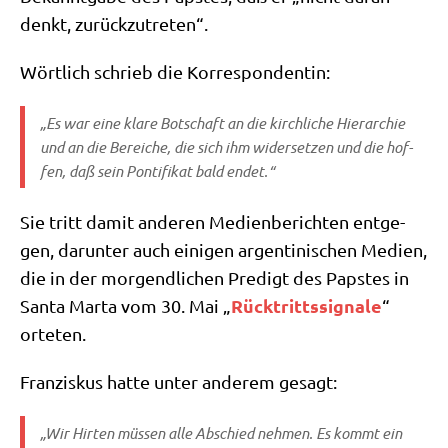
denkt, zurückzutreten“.
Wört­lich schrieb die Korrespondentin:
„Es war eine kla­re Bot­schaft an die kirch­li­che Hier­ar­chie
und an die Berei­che, die sich ihm wider­set­zen und die hof­
fen, daß sein Pon­ti­fi­kat bald endet.“
Sie tritt damit ande­ren Medi­en­be­rich­ten ent­ge­
gen, dar­un­ter auch eini­gen argen­ti­ni­schen Medi­en,
die in der mor­gend­li­chen Pre­digt des Pap­stes in
Rück­tritts­si­gna­le
San­ta Mar­ta vom 30. Mai „
“
orte­ten.
Fran­zis­kus hat­te unter ande­rem gesagt:
„Wir Hir­ten müs­sen alle Abschied neh­men. Es kommt ein