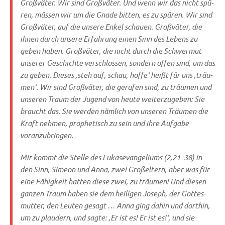
Groß­vä­ter. Wir sind Groß­vä­ter. Und wenn wir das nicht spü­
ren, müs­sen wir um die Gna­de bit­ten, es zu spü­ren. Wir sind
Groß­vä­ter, auf die unse­re Enkel schau­en. Groß­vä­ter, die
ihnen durch unse­re Erfah­rung einen Sinn des Lebens zu
geben haben. Groß­vä­ter, die nicht durch die Schwer­mut
unse­rer Geschich­te ver­schlos­sen, son­dern offen sind, um das
zu geben. Die­ses ‚steh auf, schau, hof­fe‘ heißt für uns ‚träu­
men‘. Wir sind Groß­vä­ter, die geru­fen sind, zu träu­men und
unse­ren Traum der Jugend von heu­te wei­ter­zu­ge­ben: Sie
braucht das. Sie wer­den näm­lich von unse­ren Träu­men die
Kraft neh­men, pro­phe­tisch zu sein und ihre Auf­ga­be
voranzubringen.
Mir kommt die Stel­le des Lukas­evan­ge­li­ums (2,21–38) in
den Sinn, Sime­on und Anna, zwei Groß­el­tern, aber was für
eine Fähig­keit hat­ten die­se zwei, zu träu­men! Und die­sen
gan­zen Traum haben sie dem hei­li­gen Joseph, der Got­tes­
mut­ter, den Leu­ten gesagt … Anna ging dahin und dort­hin,
um zu plau­dern, und sag­te: ‚Er ist es! Er ist es!‘, und sie