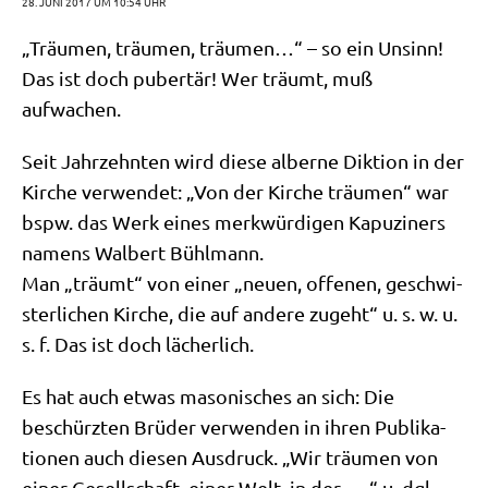
28. JUNI 2017 UM 10:54 UHR
„Träu­men, träu­men, träu­men…“ – so ein Unsinn!
Das ist doch puber­tär! Wer träumt, muß
aufwachen.
Seit Jahr­zehn­ten wird die­se alber­ne Dik­ti­on in der
Kir­che ver­wen­det: „Von der Kir­che träu­men“ war
bspw. das Werk eines merk­wür­di­gen Kapu­zi­ners
namens Wal­bert Bühlmann.
Man „träumt“ von einer „neu­en, offe­nen, geschwi­
ster­li­chen Kir­che, die auf ande­re zugeht“ u. s. w. u.
s. f. Das ist doch lächerlich.
Es hat auch etwas maso­ni­sches an sich: Die
beschürz­ten Brü­der ver­wen­den in ihren Publi­ka­
tio­nen auch die­sen Aus­druck. „Wir träu­men von
einer Gesell­schaft, einer Welt, in der .…“ u. dgl.