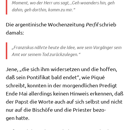
Moment, wo der Herr uns sagt, ‚Geh woan­ders hin, geh
dahin, geh dort­hin, komm zu mir.“
Die argen­ti­ni­sche Wochen­zei­tung
Per­fil
schrieb
damals:
„Fran­zis­kus nähr­te heu­te die Idee, wie sein Vor­gän­ger sein
Amt vor sei­nem Tod zurückzulegen.“
Jene, „die sich ihm wider­set­zen und die hof­fen,
daß sein Pon­ti­fi­kat bald endet“, wie Piqué
schreibt, konn­ten in der mor­gend­li­chen Pre­digt
Ende Mai aller­dings kei­nen Hin­weis erken­nen, daß
der Papst die Wor­te auch auf sich selbst und nicht
nur auf die Bischö­fe und die Prie­ster bezo­
gen hatte.