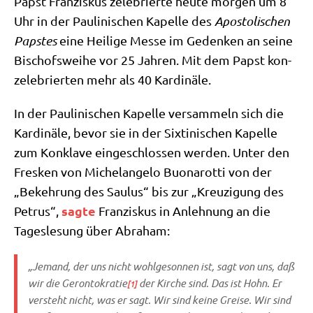
Papst Fran­zis­kus zele­brier­te heu­te mor­gen um 8
Uhr in der Pau­li­ni­schen Kapel­le des
Apo­sto­li­schen
Pap­stes
eine Hei­li­ge Mes­se im Geden­ken an sei­ne
Bischofs­wei­he vor 25 Jah­ren. Mit dem Papst kon­
ze­le­brier­ten mehr als 40 Kardinäle.
In der Pau­li­ni­schen Kapel­le ver­sam­meln sich die
Kar­di­nä­le, bevor sie in der Six­ti­ni­schen Kapel­le
zum Kon­kla­ve ein­ge­schlos­sen wer­den. Unter den
Fres­ken von Michel­an­ge­lo Buo­na­rot­ti von der
„Bekeh­rung des Sau­lus“ bis zur „Kreu­zi­gung des
sag­te
Petrus“,
Fran­zis­kus in Anleh­nung an die
Tages­le­sung über Abraham:
„Jemand, der uns nicht wohl­ge­son­nen ist, sagt von uns, daß
wir die Geron­to­kra­tie
der Kir­che sind. Das ist Hohn. Er
[1]
ver­steht nicht, was er sagt. Wir sind kei­ne Grei­se. Wir sind