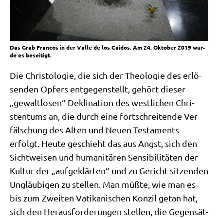
Das Grab Fran­cos in der Val­le de los Caí­dos. Am 24. Okto­ber 2019 wur­
de es beseitigt.
Die Chri­sto­lo­gie, die sich der Theo­lo­gie des erlö­
sen­den Opfers ent­ge­gen­stellt, gehört die­ser
„gewalt­lo­sen“ Dekli­na­ti­on des west­li­chen Chri­
sten­tums an, die durch eine fort­schrei­ten­de Ver­
fäl­schung des Alten und Neu­en Testa­ments
erfolgt. Heu­te geschieht das aus Angst, sich den
Sicht­wei­sen und huma­ni­tä­ren Sen­si­bi­li­tä­ten der
Kul­tur der „auf­ge­klär­ten“ und zu Gericht sit­zen­den
Ungläu­bi­gen zu stel­len. Man müß­te, wie man es
bis zum Zwei­ten Vati­ka­ni­schen Kon­zil getan hat,
sich den Her­aus­for­de­run­gen stel­len, die Gegen­sät­