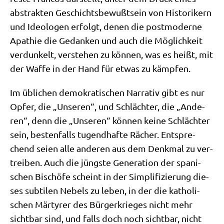
abstrak­ten Geschichts­be­wußt­sein von Histo­ri­kern
und Ideo­lo­gen erfolgt, denen die post­mo­der­ne
Apa­thie die Gedan­ken und auch die Mög­lich­keit
ver­dun­kelt, ver­ste­hen zu kön­nen, was es heißt, mit
der Waf­fe in der Hand für etwas zu kämpfen.
Im übli­chen demo­kra­ti­schen Nar­ra­tiv gibt es nur
Opfer, die „Unse­ren“, und Schläch­ter, die „Ande­
ren“, denn die „Unse­ren“ kön­nen kei­ne Schläch­ter
sein, besten­falls tugend­haf­te Rächer. Ent­spre­
chend sei­en alle ande­ren aus dem Denk­mal zu ver­
trei­ben. Auch die jüng­ste Gene­ra­ti­on der spa­ni­
schen Bischö­fe scheint in der Sim­pli­fi­zie­rung die­
ses sub­ti­len Nebels zu leben, in der die katho­li­
schen Mär­ty­rer des Bür­ger­krie­ges nicht mehr
sicht­bar sind, und falls doch noch sicht­bar, nicht