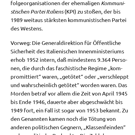
fol­ge­or­ga­ni­sa­tio­nen der ehe­ma­li­gen
Kom­mu­ni­
sti­schen Par­tei Ita­li­ens
(KPI) zu sto­ßen, der bis
1989 weit­aus stärk­sten kom­mu­ni­sti­schen Par­tei
des Westens.
Vor­weg: Die Gene­ral­di­rek­ti­on für Öffent­li­che
Sicher­heit des Ita­lie­ni­schen Innen­mi­ni­ste­ri­ums
erhob 1952 intern, daß min­de­stens 9.364 Per­so­
nen, die durch das faschi­sti­sche Regime „kom­
pro­mit­tiert“ waren, „getö­tet“ oder „ver­schleppt
und wahr­schein­lich getö­tet“ wor­den waren. Das
Mor­den betraf vor allem die Zeit von April 1945
bis Ende 1946, dau­er­te aber abge­schwächt bis
1949 fort, ein Fall ist sogar von 1953 bekannt. Zu
den Genann­ten kamen noch die Tötung von
ande­ren poli­ti­schen Geg­nern, „Klas­sen­fein­den“