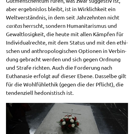
Gut­men­schen­tum rufen, was zwar sug­ge­stiv ist,
aber ergeb­nis­los bleibt, ist in Wirk­lich­keit ein
Welt­ver­ständ­nis, in dem seit Jahr­zehn­ten nicht
cari­tas
herrscht, son­dern Huma­ni­ta­ris­mus und
Gewalt­lo­sig­keit, die heu­te mit allen Kämp­fen für
Indi­vi­du­al­rech­te, mit dem Sta­tus und mit den ethi­
schen und anthro­po­lo­gi­schen Optio­nen in Ver­bin­
dung gebracht wer­den und sich gegen Ord­nung
und Stra­fe rich­ten. Auch die For­de­rung nach
Eutha­na­sie erfolgt auf die­ser Ebe­ne. Das­sel­be gilt
für die Wohl­fühl­ethik (gegen die der Pflicht), die
ten­den­zi­ell hedo­ni­stisch ist.