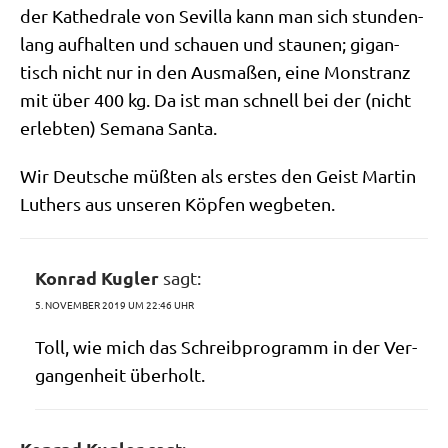
der Kathe­dra­le von Sevil­la kann man sich stun­den­
lang auf­hal­ten und schau­en und stau­nen; gigan­
tisch nicht nur in den Aus­ma­ßen, eine Mon­stranz
mit über 400 kg. Da ist man schnell bei der (nicht
erleb­ten) Sema­na Santa.
Wir Deut­sche müß­ten als erstes den Geist Mar­tin
Luthers aus unse­ren Köp­fen wegbeten.
Konrad Kugler
sagt:
5. NOVEMBER 2019 UM 22:46 UHR
Toll, wie mich das Schreib­pro­gramm in der Ver­
gan­gen­heit überholt.