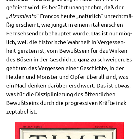
gefei­ert wird. Es berührt unan­ge­nehm, daß der
„
Alz­a­mi­en­to
“ Fran­cos heu­te „natür­lich“ unrecht­mä­
ßig erscheint, wie jüngst in einem ita­lie­ni­schen
Fern­seh­sen­der behaup­tet wur­de. Das ist nur mög­
lich, weil die histo­ri­sche Wahr­heit in Ver­ges­sen­
heit gera­ten ist, vom Bewußt­sein für das Wir­ken
des Bösen in der Geschich­te ganz zu schwei­gen. Es
geht um das Ver­ges­sen einer Geschich­te, in der
Hel­den und Mon­ster und Opfer über­all sind, was
ein Nach­den­ken dar­über erschwert. Das ist etwas,
was für die Dis­zi­pli­nie­rung des öffent­li­chen
Bewußt­seins durch die pro­gres­si­ven Kräf­te inak­
zep­ta­bel ist.