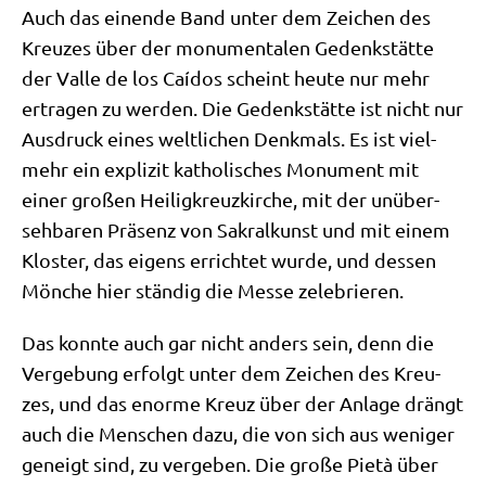
Auch das einen­de Band unter dem Zei­chen des
Kreu­zes über der monu­men­ta­len Gedenk­stät­te
der Val­le de los Caí­dos scheint heu­te nur mehr
ertra­gen zu wer­den. Die Gedenk­stät­te ist nicht nur
Aus­druck eines welt­li­chen Denk­mals. Es ist viel­
mehr ein expli­zit katho­li­sches Monu­ment mit
einer gro­ßen Hei­lig­kreuz­kir­che, mit der unüber­
seh­ba­ren Prä­senz von Sakral­kunst und mit einem
Klo­ster, das eigens errich­tet wur­de, und des­sen
Mön­che hier stän­dig die Mes­se zelebrieren.
Das konn­te auch gar nicht anders sein, denn die
Ver­ge­bung erfolgt unter dem Zei­chen des Kreu­
zes, und das enor­me Kreuz über der Anla­ge drängt
auch die Men­schen dazu, die von sich aus weni­ger
geneigt sind, zu ver­ge­ben. Die gro­ße Pie­tà über