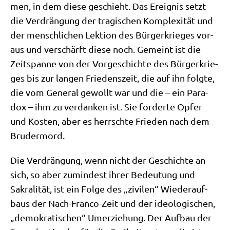
men, in dem die­se geschieht. Das Ereig­nis setzt
die Ver­drän­gung der tra­gi­schen Kom­ple­xi­tät und
der mensch­li­chen Lek­ti­on des Bür­ger­krie­ges vor­
aus und ver­schärft die­se noch. Gemeint ist die
Zeit­span­ne von der Vor­ge­schich­te des Bür­ger­krie­
ges bis zur lan­gen Frie­dens­zeit, die auf ihn folg­te,
die vom Gene­ral gewollt war und die – ein Para­
dox – ihm zu ver­dan­ken ist. Sie for­der­te Opfer
und Kosten, aber es herrsch­te Frie­den nach dem
Brudermord.
Die Ver­drän­gung, wenn nicht der Geschich­te an
sich, so aber zumin­dest ihrer Bedeu­tung und
Sakra­li­tät, ist ein Fol­ge des „zivi­len“ Wie­der­auf­
baus der Nach-Fran­co-Zeit und der ideo­lo­gi­schen,
„demo­kra­ti­schen“ Umer­zie­hung. Der Auf­bau der