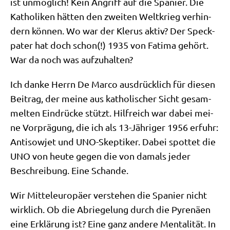
ist unmög­lich! Kein Angriff auf die Spa­ni­er. Die
Katho­li­ken hät­ten den zwei­ten Welt­krieg ver­hin­
dern kön­nen. Wo war der Kle­rus aktiv? Der Speck­
pa­ter hat doch schon(!) 1935 von Fati­ma gehört.
War da noch was aufzuhalten?
Ich dan­ke Herrn De Mar­co aus­drück­lich für die­sen
Bei­trag, der mei­ne aus katho­li­scher Sicht gesam­
mel­ten Ein­drücke stützt. Hilf­reich war dabei mei­
ne Vor­prä­gung, die ich als 13-Jäh­ri­ger 1956 erfuhr:
Anti­so­wjet und UNO-Skep­ti­ker. Dabei spot­tet die
UNO von heu­te gegen die von damals jeder
Beschrei­bung. Eine Schande.
Wir Mit­tel­eu­ro­pä­er ver­ste­hen die Spa­ni­er nicht
wirk­lich. Ob die Abrie­ge­lung durch die Pyre­nä­en
eine Erklä­rung ist? Eine ganz ande­re Men­ta­li­tät. In