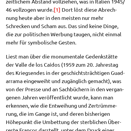
zeit­li­chem Abstand voll­zie­hen, was in Ita­li­en 1945/​
[1]
46 voll­zo­gen wur­de.
Dort löst die­se Abrech­
nung heu­te aber in den mei­sten nur mehr
Schrecken und Scham aus. Das sind kei­ne Din­ge,
die zur poli­ti­schen Wer­bung tau­gen, nicht ein­mal
mehr für sym­bo­li­sche Gesten.
Liest man über die monu­men­ta­le Gedenk­stät­te
der Val­le de los Caí­dos (1959 zum 20. Jah­res­tag
des Kriegs­en­des in der geschichts­träch­ti­gen Gua­d­
ar­ra­ma ein­ge­weiht und zugäng­lich gemacht), was
von der Pres­se und an Sach­bü­chern in den ver­gan­
ge­nen Jah­ren ver­öf­fent­licht wur­de, kann man
erken­nen, wie die Ent­wei­hung und Zer­trüm­me­
rung, die im Gan­ge ist, und deren bis­he­ri­gen
Höhe­punkt die Umbet­tung der sterb­li­chen Über­
re­ste Fran­cos dar­stellt, unter dem Druck eines