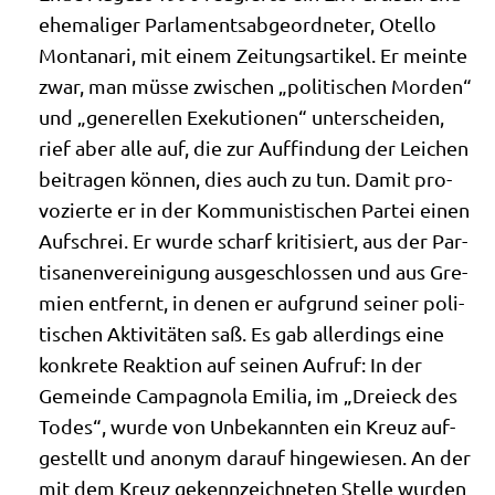
ehe­ma­li­ger Par­la­ments­ab­ge­ord­ne­ter, Otel­lo
Mon­ta­na­ri, mit einem Zei­tungs­ar­ti­kel. Er mein­te
zwar, man müs­se zwi­schen „poli­ti­schen Mor­den“
und „gene­rel­len Exe­ku­tio­nen“ unter­schei­den,
rief aber alle auf, die zur Auf­fin­dung der Lei­chen
bei­tra­gen kön­nen, dies auch zu tun. Damit pro­
vo­zier­te er in der Kom­mu­ni­sti­schen Par­tei einen
Auf­schrei. Er wur­de scharf kri­ti­siert, aus der Par­
ti­sa­nen­ver­ei­ni­gung aus­ge­schlos­sen und aus Gre­
mi­en ent­fernt, in denen er auf­grund sei­ner poli­
ti­schen Akti­vi­tä­ten saß. Es gab aller­dings eine
kon­kre­te Reak­ti­on auf sei­nen Auf­ruf: In der
Gemein­de Cam­pa­gno­la Emi­lia, im „Drei­eck des
Todes“, wur­de von Unbe­kann­ten ein Kreuz auf­
ge­stellt und anonym dar­auf hin­ge­wie­sen. An der
mit dem Kreuz gekenn­zeich­ne­ten Stel­le wur­den