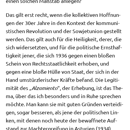
einen sol­chen Maß­stab anlegen?
Das gilt erst recht, wenn die kol­lek­ti­ven Hoff­nun­
gen der 30er Jah­re in den Kon­text der kom­mu­ni­
sti­schen Revo­lu­ti­on und der Sowjet­uni­on gestellt
wer­den. Das gilt auch für die Hei­lig­keit, derer, die
sich wider­setz­ten, und für die poli­ti­sche Ernst­haf­
tig­keit jener, die sich 1936 gegen einen blo­ßen
Schein von Rechts­staat­lich­keit erho­ben, und
gegen eine blo­ße Hül­le von Staat, der sich in der
Hand umstürz­le­ri­scher Kräf­te befand. Die Legi­ti­
mi­tät des „
Alz­a­mi­en­to
“, der Erhe­bung, ist das The­
ma, über das ich beson­ders und in Ruhe spre­chen
möch­te. Man kann sie mit guten Grün­den ver­tei­di­
gen, sogar bes­se­ren, als jene der poli­ti­schen Lin­
ken, mit denen noch heu­te der bewaff­ne­te Auf­
stand zur Macht­er­grei­fung in Astu­ri­en (1934)