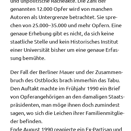
und unpo­li­ti­sche Rache­ak­te. Die Zahl der
genann­ten 12.000 Opfer wird von man­chen
Autoren als Unter­gren­ze betrach­tet. Sie spre­
chen von 25.000–35.000 und mehr Opfern. Eine
genaue Erhe­bung gibt es nicht, da sich kei­ne
staat­li­che Stel­le und kein Histo­ri­sches Insti­tut
einer Uni­ver­si­tät bis­her um eine genaue Erfas­
sung bemühte.
Der Fall der Ber­li­ner Mau­er und der Zusam­men­
bruch des Ost­blocks brach immer­hin das Tabu.
Den Auf­takt mach­te im Früh­jahr 1990 ein Brief
von Opfer­an­ge­hö­ri­gen an den dama­li­gen Staats­
prä­si­den­ten, man möge ihnen doch zumin­dest
sagen, wo sich die Lei­chen ihrer Fami­li­en­mit­glie­
der befinden.
Ende August 1990 reagier­te ein Ex-Par­ti­san und