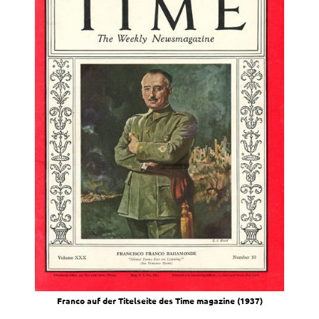
Fran­co auf der Titel­sei­te des Time maga­zi­ne (1937)