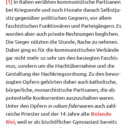
[1]
In Ita­li­en ver­üb­ten kom­mu­ni­sti­sche Par­ti­sa­nen
bei Kriegs­en­de und noch Mona­te danach Selbst­ju­
stiz gegen­über poli­ti­schen Geg­nern, vor allem
faschi­sti­schen Funk­tio­nä­ren und Par­tei­gän­gern. Es
wur­den aber auch pri­va­te Rech­nun­gen begli­chen.
Die Sie­ger nütz­ten die Stun­de, Rache zu neh­men.
Dabei ging es für die kom­mu­ni­sti­schen Ver­bän­de
gar nicht mehr so sehr um den besieg­ten Faschis­
mus, son­dern um die Macht­über­nah­me und die
Gestal­tung der Nach­kriegs­ord­nung. Zu den bevor­
zug­ten Opfern gehör­ten daher auch katho­li­sche,
bür­ger­li­che, mon­ar­chi­sti­sche Par­ti­sa­nen, die als
poten­ti­el­le Kon­kur­ren­ten aus­zu­schal­ten waren.
Unter den Opfern
in odi­um fidei
waren auch zahl­
Rolan­do
rei­che Prie­ster und der 14 Jah­re alte
Rivi
, weil er als bischöf­li­cher Gym­na­si­ast bereits