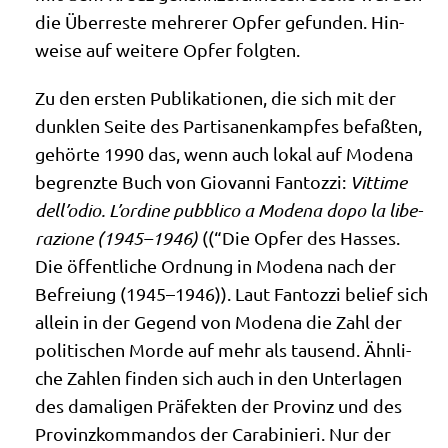
die Über­re­ste meh­re­rer Opfer gefun­den. Hin­
wei­se auf wei­te­re Opfer folgten.
Zu den ersten Publi­ka­tio­nen, die sich mit der
dunk­len Sei­te des Par­ti­sa­nen­kamp­fes befaß­ten,
gehör­te 1990 das, wenn auch lokal auf Mode­na
begrenz­te Buch von Gio­van­ni Fan­toz­zi:
Vitti­me
dell’odio. L’ordine pubbli­co a Mode­na dopo la libe­
ra­zio­ne (1945–1946)
((“Die Opfer des Has­ses.
Die öffent­li­che Ord­nung in Mode­na nach der
Befrei­ung (1945–1946)). Laut Fan­toz­zi belief sich
allein in der Gegend von Mode­na die Zahl der
poli­ti­schen Mor­de auf mehr als tau­send. Ähn­li­
che Zah­len fin­den sich auch in den Unter­la­gen
des dama­li­gen Prä­fek­ten der Pro­vinz und des
Pro­vinz­kom­man­dos der Cara­bi­nie­ri. Nur der