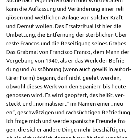
kann die Auf­las­sung und Ver­än­de­rung einer reli­
giö­sen und welt­li­chen Anla­ge von sol­cher Kraft
und Demut wol­len. Das Ersatz­ri­tu­al ist hier die
Umbet­tung, die Ent­fer­nung der sterb­li­chen Über­
re­ste Fran­cos und die Besei­ti­gung sei­nes Gra­bes.
Das Grab­mal von Fran­cis­co Fran­co, dem Mann der
Ver­ge­bung von 1940, als er das Werk der Befrie­
dung und Aus­söh­nung (wenn auch gewiß in auto­ri­
tä­rer Form) begann, darf nicht geehrt wer­den,
obwohl die­ses Werk von den Spa­ni­ern bis heu­te
genos­sen wird. Es wird geop­fert, das heißt, ver­
steckt und „nor­ma­li­siert“ im Namen einer „neu­
en“, geschwät­zi­gen und rach­süch­ti­gen Befrie­dung.
Ich fra­ge mich und wer­de spa­ni­sche Freun­de fra­
gen, die sicher ande­re Din­ge mehr beschäf­ti­gen,
ob sie sich wirk­lich des­sen bewußt sind, was hier