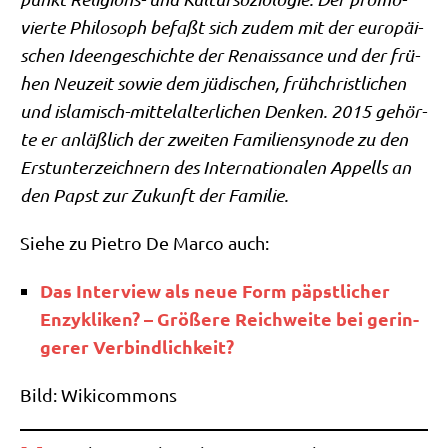
vier­te Phi­lo­soph befaßt sich zudem mit der euro­päi­
schen Ideen­ge­schich­te der Renais­sance und der frü­
hen Neu­zeit sowie dem jüdi­schen, früh­christ­li­chen
und isla­misch-mit­tel­al­ter­li­chen Den­ken. 2015 gehör­
te er anläß­lich der zwei­ten Fami­li­en­syn­ode zu den
Erst­un­ter­zeich­nern des Inter­na­tio­na­len Appells an
den Papst zur Zukunft der Familie.
Sie­he zu Pie­tro De Mar­co auch:
Das Inter­view als neue Form päpst­li­cher
Enzy­kli­ken? – Grö­ße­re Reich­wei­te bei gerin­
ge­rer Verbindlichkeit?
Bild: Wiki­com­mons