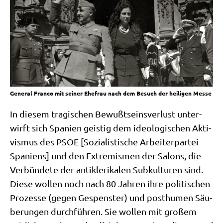
Gene­ral Fran­co mit sei­ner Ehe­frau nach dem Besuch der hei­li­gen Messe
In die­sem tra­gi­schen Bewußt­seins­ver­lust unter­
wirft sich Spa­ni­en gei­stig dem ideo­lo­gi­schen Akti­
vis­mus des PSOE [Sozia­li­sti­sche Arbei­ter­par­tei
Spa­ni­ens] und den Extre­mis­men der Salons, die
Ver­bün­de­te der anti­kle­ri­ka­len Sub­kul­tu­ren sind.
Die­se wol­len noch nach 80 Jah­ren ihre poli­ti­schen
Pro­zes­se (gegen Gespen­ster) und post­hu­men Säu­
be­run­gen durch­füh­ren. Sie wol­len mit gro­ßem