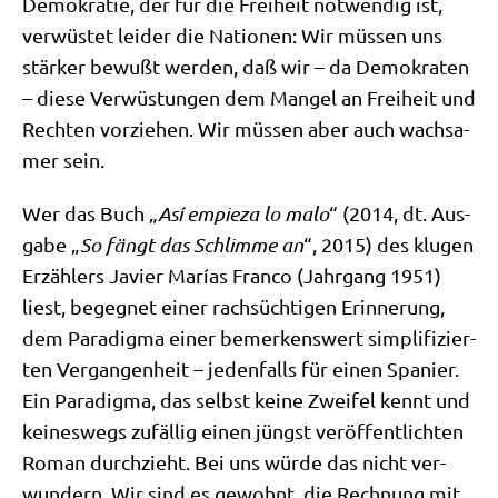
Demo­kra­tie, der für die Frei­heit not­wen­dig ist,
ver­wü­stet lei­der die Natio­nen: Wir müs­sen uns
stär­ker bewußt wer­den, daß wir – da Demo­kra­ten
– die­se Ver­wü­stun­gen dem Man­gel an Frei­heit und
Rech­ten vor­zie­hen. Wir müs­sen aber auch wach­sa­
mer sein.
Wer das Buch „
Así empie­za lo malo
“ (2014, dt. Aus­
ga­be „
So fängt das Schlim­me an
“, 2015) des klu­gen
Erzäh­lers Javier Marí­as Fran­co (Jahr­gang 1951)
liest, begeg­net einer rach­süch­ti­gen Erin­ne­rung,
dem Para­dig­ma einer bemer­kens­wert sim­pli­fi­zier­
ten Ver­gan­gen­heit – jeden­falls für einen Spa­ni­er.
Ein Para­dig­ma, das selbst kei­ne Zwei­fel kennt und
kei­nes­wegs zufäl­lig einen jüngst ver­öf­fent­lich­ten
Roman durch­zieht. Bei uns wür­de das nicht ver­
wun­dern. Wir sind es gewohnt, die Rech­nung mit