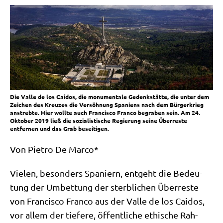
Die Valle de los Caídos, die monumentale Gedenkstätte, die unter dem
Zeichen des Kreuzes die Versöhnung Spaniens nach dem Bürgerkrieg
anstrebte. Hier wollte auch Francisco Franco begraben sein. Am 24.
Oktober 2019 ließ die sozialistische Regierung seine Überreste
entfernen und das Grab beseitigen.
Von Pie­tro De Marco*
Vie­len, beson­ders Spa­ni­ern, ent­geht die Bedeu­
tung der Umbet­tung der sterb­li­chen Über­re­ste
von Fran­cis­co Fran­co aus der Val­le de los Cai­dos,
vor allem der tie­fe­re, öffent­li­che ethi­sche Rah­