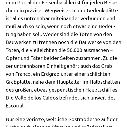
dem Por­tal der Fel­sen­ba­si­li­ka ist für jeden Besu­
cher ein prä­zi­ser Weg­wei­ser. In der Gedenk­stät­te
ist alles untrenn­bar mit­ein­an­der ver­bun­den und
muß auch so sein, wenn noch etwas eine Bedeu­
tung haben soll. Weder sind die Toten von den
Bau­wer­ken zu tren­nen noch die Bau­wer­ke von den
Toten, die viel­leicht an die 50.000 aus­ma­chen –
Opfer und Täter bei­der Sei­ten zusam­men. Zu die­
ser untrenn­ba­ren Ein­heit gehört auch das Grab
von Fran­co, ein Erd­grab unter einer schlich­ten
Grab­plat­te, nahe dem Haupt­al­tar im Halb­schat­ten
des gro­ßen, etwas gespen­sti­schen Haupt­schif­fes.
Die Val­le de los Caí­dos befin­det sich unweit des
Escorial.
Nur eine ver­irr­te, welt­li­che Post­mo­der­ne auf der
Suche nach eige­nen Ritua­len und Wür­de­vol­lem