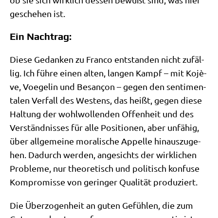
gesche­hen ist.
Ein Nachtrag:
Die­se Gedan­ken zu Fran­co ent­stan­den nicht zufäl­
lig. Ich füh­re einen alten, lan­gen Kampf – mit Kojè­
ve, Voe­gel­in und Besan­çon – gegen den sen­ti­men­
ta­len Ver­fall des Westens, das heißt, gegen die­se
Hal­tung der wohl­wol­len­den Offen­heit und des
Ver­ständ­nis­ses für alle Posi­tio­nen, aber unfä­hig,
über all­ge­mei­ne mora­li­sche Appel­le hin­aus­zu­ge­
hen. Dadurch wer­den, ange­sichts der wirk­li­chen
Pro­ble­me, nur theo­re­tisch und poli­tisch kon­fu­se
Kom­pro­mis­se von gerin­ger Qua­li­tät produziert.
Die Über­zo­gen­heit an guten Gefüh­len, die zum