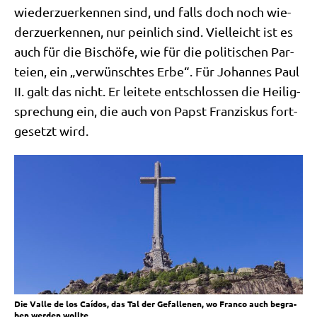
wie­der­zu­er­ken­nen sind, und falls doch noch wie­
der­zu­er­ken­nen, nur pein­lich sind. Viel­leicht ist es
auch für die Bischö­fe, wie für die poli­ti­schen Par­
tei­en, ein „ver­wünsch­tes Erbe“. Für Johan­nes Paul
II. galt das nicht. Er lei­te­te ent­schlos­sen die Hei­lig­
spre­chung ein, die auch von Papst Fran­zis­kus fort­
ge­setzt wird.
Die Val­le de los Caí­dos, das Tal der Gefal­le­nen, wo Fran­co auch begra­
ben wer­den wollte