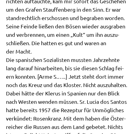
rich­ten auf­tauch­te, kam mir sofort das Gesche­hen
um den Gra­fen Stauf­fen­berg in den Sinn. Er war
stand­recht­lich erschos­sen und begra­ben wor­den.
Sei­ne Fein­de lie­ßen den Bösen wie­der aus­gra­ben
und ver­bren­nen, um einen „Kult“ um ihn aus­zu­
schlie­ßen. Die hat­ten es gut und waren an
der Macht.
Die spa­ni­schen Sozia­li­sten muss­ten Jahr­zehn­te
lang dar­auf hin­ar­bei­ten, bis sie die­sen Schlag fei­
ern konn­ten. [Arme S.…..] Jetzt steht dort immer
noch das Kreuz und das Klo­ster. Nicht auszuhalten.
Dabei hät­te der Kle­rus in Spa­ni­en nur den Blick
nach Westen wen­den müs­sen. Sr. Lucia dos San­tos
hat­te bereits 1957 die Rezep­tur für Unmög­li­ches
ver­kün­det: Rosen­kranz. Mit dem haben die Öster­
rei­cher die Rus­sen aus dem Land gebe­tet. Nichts