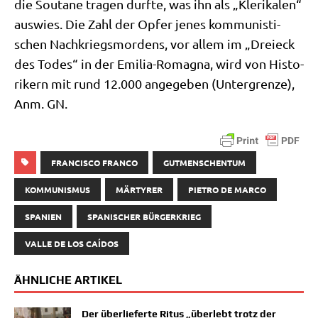
die Sou­ta­ne tra­gen durf­te, was ihn als „Kle­ri­ka­len“
aus­wies. Die Zahl der Opfer jenes kom­mu­ni­sti­
schen Nach­kriegs­mor­dens, vor allem im „Drei­eck
des Todes“ in der Emi­lia-Roma­gna, wird von Histo­
ri­kern mit rund 12.000 ange­ge­ben (Unter­gren­ze),
Anm. GN.
FRANCISCO FRANCO
GUTMENSCHENTUM
KOMMUNISMUS
MÄRTYRER
PIETRO DE MARCO
SPANIEN
SPANISCHER BÜRGERKRIEG
VALLE DE LOS CAÍDOS
ÄHNLICHE ARTIKEL
Der überlieferte Ritus „überlebt trotz der