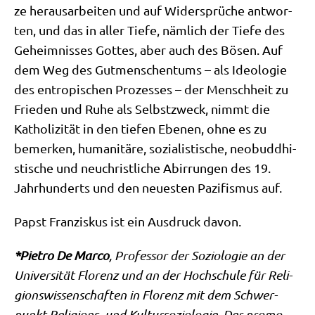
ze her­aus­ar­bei­ten und auf Wider­sprü­che ant­wor­
ten, und das in aller Tie­fe, näm­lich der Tie­fe des
Geheim­nis­ses Got­tes, aber auch des Bösen. Auf
dem Weg des Gut­men­schen­tums – als Ideo­lo­gie
des entro­pi­schen Pro­zes­ses – der Mensch­heit zu
Frie­den und Ruhe als Selbst­zweck, nimmt die
Katho­li­zi­tät in den tie­fen Ebe­nen, ohne es zu
bemer­ken, huma­ni­tä­re, sozia­li­sti­sche, neo­bud­dhi­
sti­sche und neu­ch­rist­li­che Abir­run­gen des 19.
Jahr­hun­derts und den neue­sten Pazi­fis­mus auf.
Papst Fran­zis­kus ist ein Aus­druck davon.
*Pie­tro De Mar­co
, Pro­fes­sor der Sozio­lo­gie an der
Uni­ver­si­tät Flo­renz und an der Hoch­schu­le für Reli­
gi­ons­wis­sen­schaf­ten in Flo­renz mit dem Schwer­
punkt Reli­gi­ons- und Kul­tur­so­zio­lo­gie. Der pro­mo­