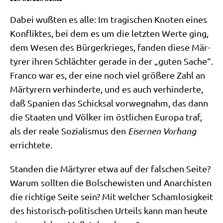
Dabei wuß­ten es alle: Im tra­gi­schen Kno­ten eines
Kon­flik­tes, bei dem es um die letz­ten Wer­te ging,
dem Wesen des Bür­ger­krie­ges, fan­den die­se Mär­
ty­rer ihren Schläch­ter gera­de in der „guten Sache“.
Fran­co war es, der eine noch viel grö­ße­re Zahl an
Mär­ty­rern ver­hin­der­te, und es auch ver­hin­der­te,
daß Spa­ni­en das Schick­sal vor­weg­nahm, das dann
die Staa­ten und Völ­ker im öst­li­chen Euro­pa traf,
als der rea­le Sozia­lis­mus den
Eiser­nen Vor­hang
errichtete.
Stan­den die Mär­ty­rer etwa auf der fal­schen Sei­te?
War­um soll­ten die Bol­sche­wi­sten und Anar­chi­sten
die rich­ti­ge Sei­te sein? Mit wel­cher Scham­lo­sig­keit
des histo­risch-poli­ti­schen Urteils kann man heu­te