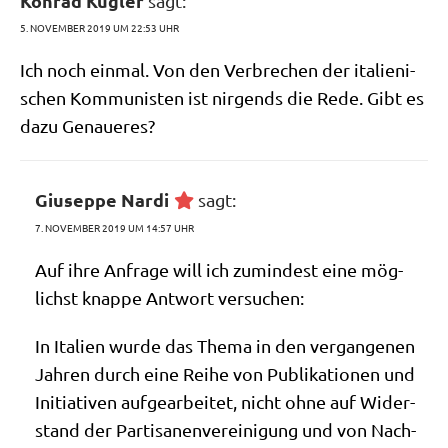
Konrad Kugler
sagt:
5. NOVEMBER 2019 UM 22:53 UHR
Ich noch ein­mal. Von den Ver­bre­chen der ita­lie­ni­
schen Kom­mu­ni­sten ist nir­gends die Rede. Gibt es
dazu Genaueres?
Giuseppe Nardi
sagt:
7. NOVEMBER 2019 UM 14:57 UHR
Auf ihre Anfra­ge will ich zumin­dest eine mög­
lichst knap­pe Ant­wort versuchen:
In Ita­li­en wur­de das The­ma in den ver­gan­ge­nen
Jah­ren durch eine Rei­he von Publi­ka­tio­nen und
Initia­ti­ven auf­ge­ar­bei­tet, nicht ohne auf Wider­
stand der Par­ti­sa­nen­ver­ei­ni­gung und von Nach­