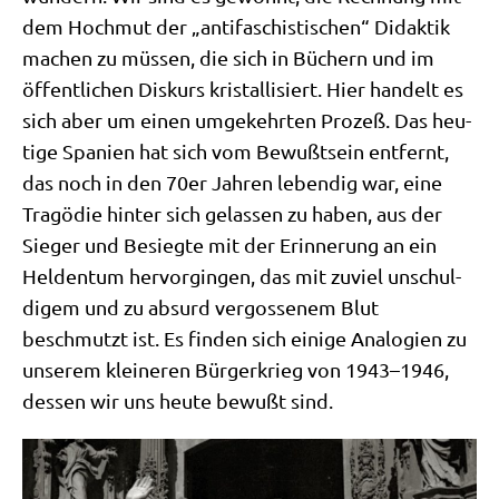
dem Hoch­mut der „anti­fa­schi­sti­schen“ Didak­tik
machen zu müs­sen, die sich in Büchern und im
öffent­li­chen Dis­kurs kri­stal­li­siert. Hier han­delt es
sich aber um einen umge­kehr­ten Pro­zeß. Das heu­
ti­ge Spa­ni­en hat sich vom Bewußt­sein ent­fernt,
das noch in den 70er Jah­ren leben­dig war, eine
Tra­gö­die hin­ter sich gelas­sen zu haben, aus der
Sie­ger und Besieg­te mit der Erin­ne­rung an ein
Hel­den­tum her­vor­gin­gen, das mit zuviel unschul­
di­gem und zu absurd ver­gos­se­nem Blut
beschmutzt ist. Es fin­den sich eini­ge Ana­lo­gien zu
unse­rem klei­ne­ren Bür­ger­krieg von 1943–1946,
des­sen wir uns heu­te bewußt sind.