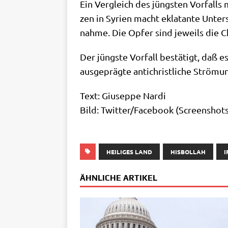
Ein Ver­gleich des jüng­sten Vor­falls m
zen in Syri­en macht ekla­tan­te Unter­
nah­me. Die Opfer sind jeweils die C
Der jüng­ste Vor­fall bestä­tigt, daß es
aus­ge­präg­te anti­christ­li­che Strö­mu
Text: Giu­sep­pe Nar­di
Bild: Twitter/​Facebook (Screen­shot
HEILIGES LAND
HISBOLLAH
I
ÄHNLICHE ARTIKEL