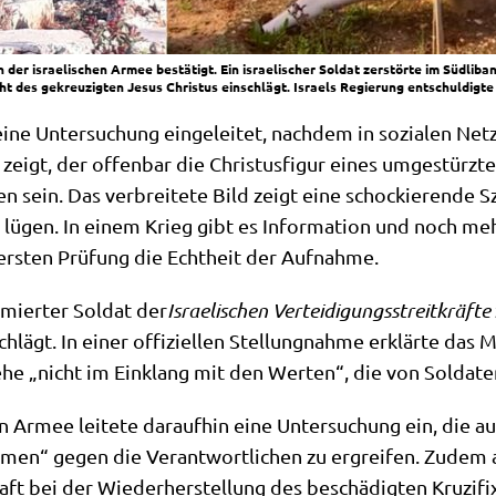
der israelischen Armee bestätigt. Ein israelischer Soldat zerstörte im Südlibano
ht des gekreuzigten Jesus Christus einschlägt. Israels Regierung entschuldigte 
 eine Unter­su­chung ein­ge­lei­tet, nach­dem in sozia­len Net
 zeigt, der offen­bar die Chri­stus­fi­gur eines umge­stürz­ten
n sein. Das ver­brei­te­te Bild zeigt eine schockie­ren­de S
lügen. In einem Krieg gibt es Infor­ma­ti­on und noch mehr D
 ersten Prü­fung die Echt­heit der Aufnahme.
mier­ter Sol­dat der
Israe­li­schen Ver­tei­di­gungs­streit­kräf­te
lägt. In einer offi­zi­el­len Stel­lung­nah­me erklär­te das M
e­he „nicht im Ein­klang mit den Wer­ten“, die von Sol­da­t
 Armee lei­te­te dar­auf­hin eine Unter­su­chung ein, die au
h­men“ gegen die Ver­ant­wort­li­chen zu ergrei­fen. Zudem 
ft bei der Wie­der­her­stel­lung des beschä­dig­ten Kru­zi­fi