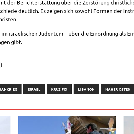
it der Bericht­erstat­tung über die Zer­stö­rung christ­li­che
schie­de deut­lich. Es zei­gen sich sowohl For­men der Instru­
hristen.
 im israe­li­schen Juden­tum – über die Ein­ord­nung als Ein­z
n­gen gibt.
s)
RANKRIEG
ISRAEL
KRUZIFIX
LIBANON
NAHER OSTEN