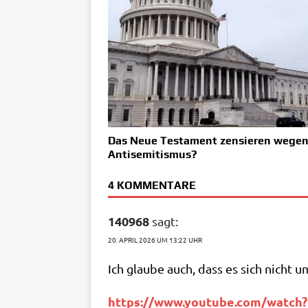
Das Neue Testament zensieren wege
Antisemitismus?
4 KOMMENTARE
140968
sagt:
20. APRIL 2026 UM 13:22 UHR
Ich glau­be auch, dass es sich nicht um
https://​www​.you​tube​.com/​w​a​t​c​h​?​v