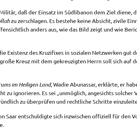
Mili­tär, daß der Ein­satz im Süd­li­ba­non dem Ziel die­ne, 
ol­lah
zu zer­schla­gen. Es bestehe kei­ne Absicht, zivi­le Ein­
offen­sicht­lich anders aus, wie das Bild zeigt und wie Beric
ie Exi­stenz des Kru­zi­fi­xes in sozia­len Netz­wer­ken gut d
s gro­ße Kreuz mit dem gekreu­zig­ten Herrn soll sich auf d
orums im Hei­li­gen Land
, Wadie Abu­nas­sar, erklär­te, er ha
icht zu igno­rie­ren. Es sei „unmög­lich, ange­sichts sol­cher 
nd­lich zu über­prü­fen und recht­li­che Schrit­te ein­zu­lei­t
n Saar ent­schul­dig­te sich inzwi­schen offi­zi­ell für den 
e.