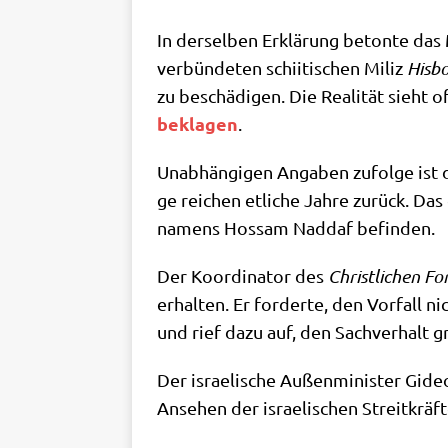
In der­sel­ben Erklä­rung beton­te das 
ver­bün­de­ten schii­ti­schen Miliz
His­b
zu beschä­di­gen. Die Rea­li­tät sieht 
bekla­gen
.
Unab­hän­gi­gen Anga­ben zufol­ge ist d
ge rei­chen etli­che Jah­re zurück. Da
namens Hossam Nad­daf befinden.
Der Koor­di­na­tor des
Christ­li­chen F
erhal­ten. Er for­der­te, den Vor­fall n
und rief dazu auf, den Sach­ver­halt grü
Der israe­li­sche Außen­mi­ni­ster Gideo
Anse­hen der israe­li­schen Streitkräft