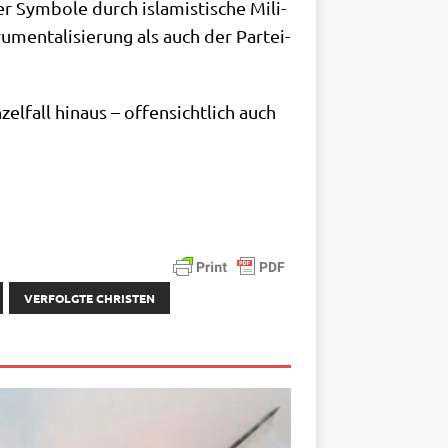
r Sym­bo­le durch isla­mi­sti­sche Mili­
men­ta­li­sie­rung als auch der Par­tei­
el­fall hin­aus – offen­sicht­lich auch
VERFOLGTE CHRISTEN