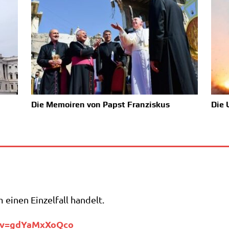
n
Die Memoiren von Papst Franziskus
Die 
 einen Ein­zel­fall handelt.
​=​g​d​Y​a​M​x​X​o​Qco