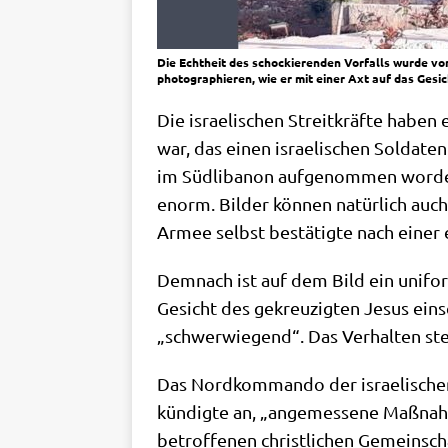
Die Echtheit des schockierenden Vorfalls wurde von 
photographieren, wie er mit einer Axt auf das Gesic
Die israe­li­schen Streit­kräf­te haben
war, das einen israe­li­schen Sol­da­ten
im Süd­li­ba­non auf­ge­nom­men wor­de
enorm. Bil­der kön­nen natür­lich auch 
Armee selbst bestä­tig­te nach einer
Dem­nach ist auf dem Bild ein uni­for­
Gesicht des gekreu­zig­ten Jesus ein­sch
„schwer­wie­gend“. Das Ver­hal­ten st
Das Nord­kom­man­do der israe­li­schen
kün­dig­te an, „ange­mes­se­ne Maß­na
betrof­fe­nen christ­li­chen Gemein­scha