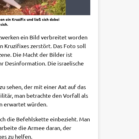
n ein Kruzifix und ließ sich dabei
sich.
z­wer­ken ein Bild ver­brei­tet wor­den
 Kru­zi­fi­xes zer­stört. Das Foto soll
ze­ne. Die Macht der Bil­der ist
es­in­for­ma­ti­on. Die israe­li­sche
zu sehen, der mit einer Axt auf das
ili­tär, man betrach­te den Vor­fall als
en erwar­tet würden.
ch die Befehls­ket­te ein­be­zieht. Man
arbei­te die Armee dar­an, der
­xes zu helfen.