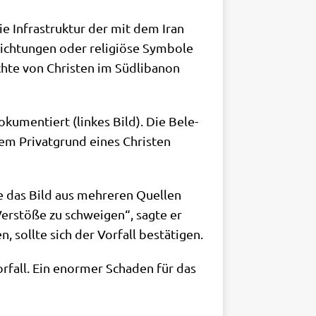
die Infra­struk­tur der mit dem Iran
rich­tun­gen oder reli­giö­se Sym­bo­le
h­te von Chri­sten im Süd­li­ba­non
oku­men­tiert (lin­kes Bild). Die Bele­
em Pri­vat­grund eines Chri­sten
be das Bild aus meh­re­ren Quel­len
Ver­stö­ße zu schwei­gen“, sag­te er
en, soll­te sich der Vor­fall bestätigen.
Vor­fall. Ein enor­mer Scha­den für das