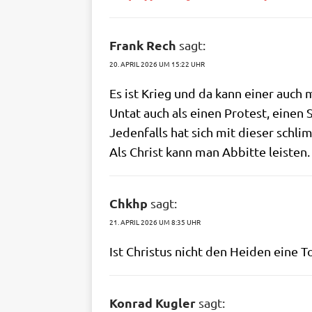
Frank Rech
sagt:
20. APRIL 2026 UM 15:22 UHR
Es ist Krieg und da kann einer auch ma
Untat auch als einen Pro­test, einen
Jeden­falls hat sich mit die­ser schlim
Als Christ kann man Abbit­te leisten.
Chkhp
sagt:
21. APRIL 2026 UM 8:35 UHR
Ist Chri­stus nicht den Hei­den eine 
Konrad Kugler
sagt: