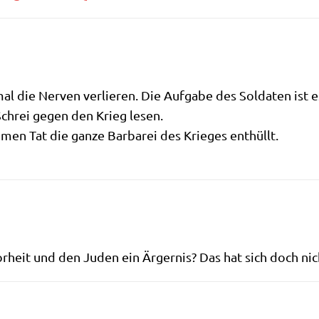
l die Ner­ven ver­lie­ren. Die Auf­ga­be des Sol­da­ten ist 
 Schrei gegen den Krieg lesen.
­men Tat die gan­ze Bar­ba­rei des Krie­ges enthüllt.
Tor­heit und den Juden ein Ärger­nis? Das hat sich doch ni