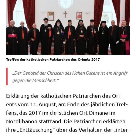
Treffen der katholischen Patriarchen des Orients 2017
„Der Geno­zid der Chri­sten des Nahen Ostens ist ein Angriff
gegen die Menschheit.“
Erklä­rung der katho­li­schen Patri­ar­chen des Ori­
ents vom 11. August, am Ende des jähr­li­chen Tref­
fens, das 2017 im christ­li­chen Ort Dima­ne im
Nord­li­ba­non statt­fand. Die Patri­ar­chen erklär­ten
ihre „Ent­täu­schung“ über das Ver­hal­ten der „inter­