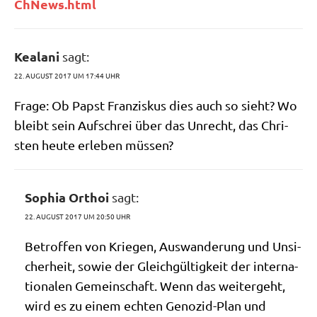
C​h​N​e​w​s​.​h​tml
Kealani
sagt:
22. AUGUST 2017 UM 17:44 UHR
Fra­ge: Ob Papst Fran­zis­kus dies auch so sieht? Wo
bleibt sein Auf­schrei über das Unrecht, das Chri­
sten heu­te erle­ben müssen?
Sophia Orthoi
sagt:
22. AUGUST 2017 UM 20:50 UHR
Betrof­fen von Krie­gen, Aus­wan­de­rung und Unsi­
cher­heit, sowie der Gleich­gül­tig­keit der inter­na­
tio­na­len Gemein­schaft. Wenn das wei­ter­geht,
wird es zu einem ech­ten Geno­zid-Plan und