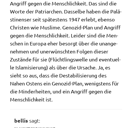
Angriff gegen die Mensch­lich­keit. Das sind die
Wor­te der Patri­ar­chen. Das­sel­be haben die Palä­
sti­nen­ser seit spä­te­stens 1947 erlebt, eben­so
Chri­sten wie Mus­li­me. Geno­zid-Plan und Angriff
gegen die Mensch­lich­keit. Lei­der sind die Men­
schen in Euro­pa eher besorgt über die unan­ge­
neh­men und uner­wünsch­ten Fol­gen die­ser
Zustän­de für sie (Flücht­lings­wel­le und even­tu­el­
le Isla­mi­sie­rung) als über die Ursa­che. Ja, es
sieht so aus, dass die Desta­bi­li­sie­rung des
Nahen Ostens ein Geno­zid-Plan, wenig­stens für
die Min­der­hei­ten, und ein Angriff gegen die
Mensch­lich­keit ist.
bellis
sagt: