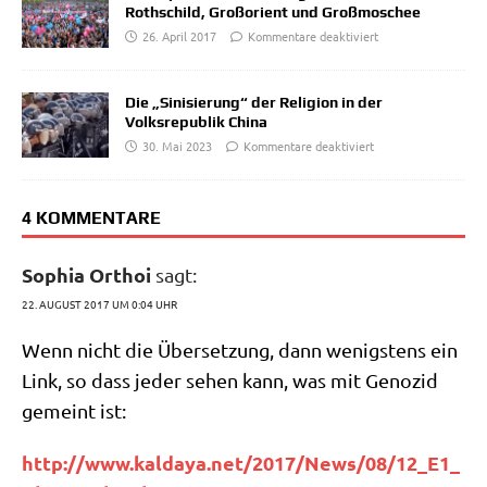
Rothschild, Großorient und Großmoschee
26. April 2017
Kommentare deaktiviert
Die „Sinisierung“ der Religion in der
Volksrepublik China
30. Mai 2023
Kommentare deaktiviert
4 KOMMENTARE
Sophia Orthoi
sagt:
22. AUGUST 2017 UM 0:04 UHR
Wenn nicht die Über­set­zung, dann wenig­stens ein
Link, so dass jeder sehen kann, was mit Geno­zid
gemeint ist:
http://​www​.kal​da​ya​.net/​2​0​1​7​/​N​e​w​s​/​0​8​/​1​2​_​E​1​_​