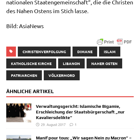
na­tio­na­len Staa­ten­ge­mein­schaft“, die die Chri­sten
des Nahen Ostens im Stich lasse.
Bild: Asia­News
CHRISTENVERFOLGUNG
DIMANE
ISLAM
KATHOLISCHE KIRCHE
LIBANON
NAHER OSTEN
PATRIARCHEN
VÖLKERMORD
ÄHNLICHE ARTIKEL
Verwaltungsgericht: Islamische Bigamie,
Erschleichung der Staatsbürgerschaft „nur
Kavaliersdelikte“
29. August 2017
1
Manif pour tous: „Wir sagen Nein zu Macron“ –