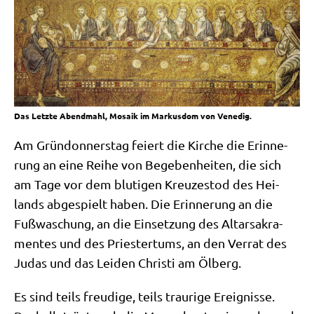
Das Letzte Abendmahl, Mosaik im Markusdom von Venedig.
Am Grün­don­ners­tag fei­ert die Kir­che die Erin­ne­
rung an eine Rei­he von Bege­ben­hei­ten, die sich
am Tage vor dem blu­ti­gen Kreu­zes­tod des Hei­
lands abge­spielt haben. Die Erin­ne­rung an die
Fuß­wa­schung, an die Ein­set­zung des Altar­sa­kra­
men­tes und des Prie­ster­tums, an den Ver­rat des
Judas und das Lei­den Chri­sti am Ölberg.
Es sind teils freu­di­ge, teils trau­ri­ge Ereig­nis­se.