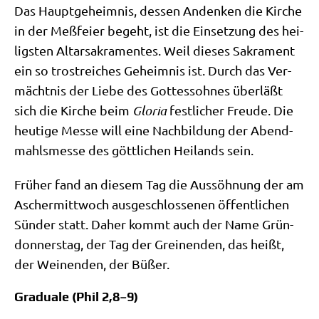
Das Haupt­ge­heim­nis, des­sen Andenken die Kir­che
in der Meß­fei­er begeht, ist die Ein­set­zung des hei­
lig­sten Altar­sa­kra­men­tes. Weil die­ses Sakra­ment
ein so trost­rei­ches Geheim­nis ist. Durch das Ver­
mächt­nis der Lie­be des Got­tes­soh­nes über­läßt
sich die Kir­che beim
Glo­ria
fest­li­cher Freu­de. Die
heu­ti­ge Mes­se will eine Nach­bil­dung der Abend­
mahls­mes­se des gött­li­chen Hei­lands sein.
Frü­her fand an die­sem Tag die Aus­söh­nung der am
Ascher­mitt­woch aus­ge­schlos­se­nen öffent­li­chen
Sün­der statt. Daher kommt auch der Name Grün­
don­ners­tag, der Tag der Grei­nen­den, das heißt,
der Wei­nen­den, der Büßer.
Graduale (Phil 2,8–9)