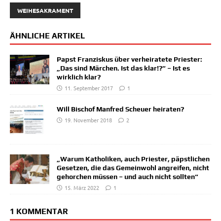
WEIHESAKRAMENT
ÄHNLICHE ARTIKEL
Papst Franziskus über verheiratete Priester:
„Das sind Märchen. Ist das klar!?“ – Ist es
wirklich klar?
11. September 2017
1
Will Bischof Manfred Scheuer heiraten?
19. November 2018
2
„Warum Katholiken, auch Priester, päpstlichen
Gesetzen, die das Gemeinwohl angreifen, nicht
gehorchen müssen – und auch nicht sollten“
15. März 2022
1
1 KOMMENTAR