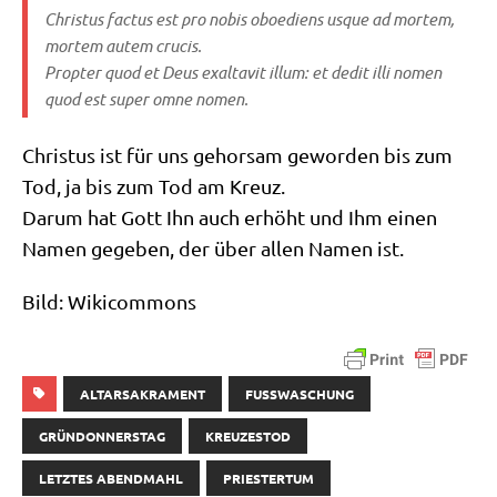
Chri­stus fac­tus est pro nobis oboe­di­ens usque ad mor­tem,
mor­tem autem cru­cis.
Prop­ter quod et Deus exal­ta­vit illum: et dedit illi nomen
quod est super omne nomen.
Chri­stus ist für uns gehor­sam gewor­den bis zum
Tod, ja bis zum Tod am Kreuz.
Dar­um hat Gott Ihn auch erhöht und Ihm einen
Namen gege­ben, der über allen Namen ist.
Bild: Wiki­com­mons
ALTARSAKRAMENT
FUSSWASCHUNG
GRÜNDONNERSTAG
KREUZESTOD
LETZTES ABENDMAHL
PRIESTERTUM