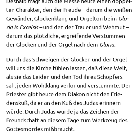
Des­halb trägt auch die Mes­se heu­te einen dop­pel­
ten Cha­rak­ter, den der Freu­de – dar­um die wei­ßen
Gewän­der, Glocken­klang und Orgel­ton beim
Glo­
ria in Excel­sis –
und den der Trau­er und Weh­mut –
dar­um das plötz­li­che, ergrei­fen­de Ver­stum­men
der Glocken und der Orgel nach dem
Glo­ria
.
Durch das Schwei­gen der Glocken und der Orgel
will uns die Kir­che füh­len las­sen, daß die­se Welt,
als sie das Lei­den und den Tod ihres Schöp­fers
sah, jeden Wohl­klang ver­lor und ver­stumm­te. Der
Prie­ster gibt heu­te dem Dia­kon nicht den Frie­
dens­kuß, da er an den Kuß des Judas erin­nern
wür­de. Durch Judas wur­de ja das Zei­chen der
Freund­schaft an die­sem Tage zum Werk­zeug des
Got­tes­mor­des mißbraucht.