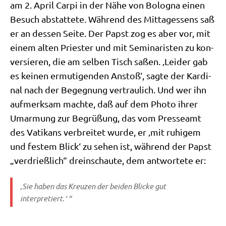
am 2. April Car­pi in der Nähe von Bolo­gna einen
Besuch abstat­te­te. Wäh­rend des Mit­tag­essens saß
er an des­sen Sei­te. Der Papst zog es aber vor, mit
einem alten Prie­ster und mit Semi­na­ri­sten zu kon­
ver­sie­ren, die am sel­ben Tisch saßen. ‚Lei­der gab
es kei­nen ermu­ti­gen­den Anstoß‘, sag­te der Kar­di­
nal nach der Begeg­nung ver­trau­lich. Und wer ihn
auf­merk­sam mach­te, daß auf dem Pho­to ihrer
Umar­mung zur Begrü­ßung, das vom Pres­se­amt
des Vati­kans ver­brei­tet wur­de, er ‚mit ruhi­gem
und festem Blick‘ zu sehen ist, wäh­rend der Papst
„ver­drieß­lich“ drein­schau­te, dem ant­wor­te­te er:
‚Sie haben das Kreu­zen der bei­den Blicke gut
interpretiert.‘ “