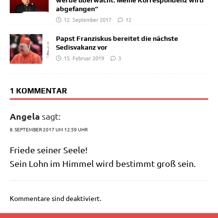
werde überwacht. Meine Korrespondenz wird
abgefangen“
12. September 2017
12
Papst Franziskus bereitet die nächste
Sedisvakanz vor
15. Februar 2019
3
1 KOMMENTAR
Angela
sagt:
8. SEPTEMBER 2017 UM 12:59 UHR
Frie­de sei­ner Seele!
Sein Lohn im Him­mel wird bestimmt groß sein.
Kommentare sind deaktiviert.