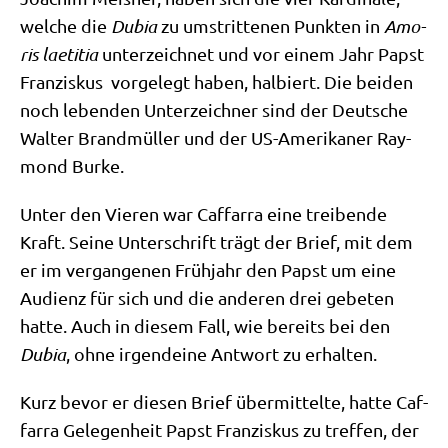
wel­che die
Dubia
zu umstrit­te­nen Punk­ten in
Amo­
ris lae­ti­tia
unter­zeich­net und vor einem Jahr Papst
Fran­zis­kus vor­ge­legt haben, hal­biert. Die bei­den
noch leben­den Unter­zeich­ner sind der Deut­sche
Wal­ter Brand­mül­ler und der US-Ame­ri­ka­ner Ray­
mond Burke.
Unter den Vie­ren war Caf­farra eine trei­ben­de
Kraft. Sei­ne Unter­schrift trägt der Brief, mit dem
er im ver­gan­ge­nen Früh­jahr den Papst um eine
Audi­enz für sich und die ande­ren drei gebe­ten
hat­te. Auch in die­sem Fall, wie bereits bei den
Dubia
, ohne irgend­ei­ne Ant­wort zu erhalten.
Kurz bevor er die­sen Brief über­mit­tel­te, hat­te Caf­
farra Gele­gen­heit Papst Fran­zis­kus zu tref­fen, der