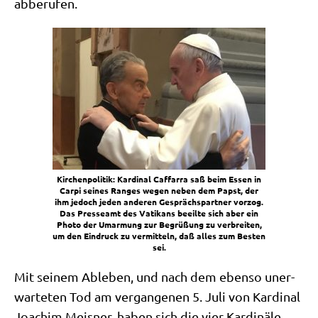
abberufen.
Kir­chen­po­li­tik: Kar­di­nal Caf­farra saß beim Essen in
Car­pi sei­nes Ran­ges wegen neben dem Papst, der
ihm jedoch jeden ande­ren Gesprächs­part­ner vor­zog.
Das Pres­se­amt des Vati­kans beeil­te sich aber ein
Pho­to der Umar­mung zur Begrü­ßung zu ver­brei­ten,
um den Ein­druck zu ver­mit­teln, daß alles zum Besten
sei.
Mit sei­nem Able­ben, und nach dem eben­so uner­
war­te­ten Tod am ver­gan­ge­nen 5. Juli von Kar­di­nal
Joa­chim Meis­ner, haben sich die vier Kar­di­nä­le,