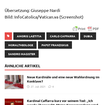
Über­set­zung: Giu­sep­pe Nardi
Bild: InfoCatolica/Vatican.va (Screen­shot)
AMORIS LAETITIA
CARLO CAFFARRA
DUBIA
MORALTHEOLOGE
PAPST FRANZISKUS
SANDRO MAGISTER
ÄHNLICHE ARTIKEL
Neue Kardinäle und eine neue Wahlordnung im
Konklave?
27. Juli 2021
4
Kardinal Caffarra kurz vor seinem Tod: „Ich