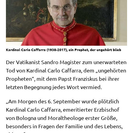
Kardinal Carlo Caffarra (1938-2017), ein Prophet, der ungehört blieb
Der Vati­ka­nist San­dro Magi­ster zum uner­war­te­ten
Tod von Kar­di­nal Car­lo Caf­farra, dem „unge­hör­ten
Pro­phe­ten“, mit dem Papst Fran­zis­kus bei ihrer
letz­ten Begeg­nung jedes Wort vermied.
„Am Mor­gen des 6. Sep­tem­ber wur­de plötz­lich
Kar­di­nal Car­lo Caf­farra, eme­ri­tier­ter Erz­bi­schof
von Bolo­gna und Moral­theo­lo­ge erster Grö­ße,
beson­ders in Fra­gen der Fami­lie und des Lebens,