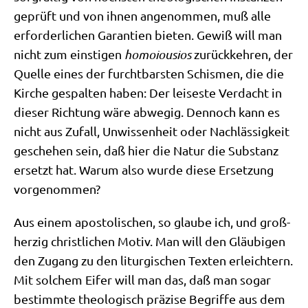
geprüft und von ihnen ange­nom­men, muß alle
erfor­der­li­chen Garan­tien bie­ten. Gewiß will man
nicht zum ein­sti­gen
homo­iou­si­os
zurück­keh­ren, der
Quel­le eines der furcht­bar­sten Schis­men, die die
Kir­che gespal­ten haben: Der lei­se­ste Ver­dacht in
die­ser Rich­tung wäre abwe­gig. Den­noch kann es
nicht aus Zufall, Unwis­sen­heit oder Nach­läs­sig­keit
gesche­hen sein, daß hier die Natur die Sub­stanz
ersetzt hat. War­um also wur­de die­se Erset­zung
vorgenommen?
Aus einem apo­sto­li­schen, so glau­be ich, und groß­
her­zig christ­li­chen Motiv. Man will den Gläu­bi­gen
den Zugang zu den lit­ur­gi­schen Tex­ten erleich­tern.
Mit sol­chem Eifer will man das, daß man sogar
bestimm­te theo­lo­gisch prä­zi­se Begrif­fe aus dem