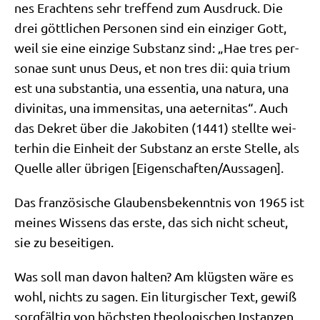
nes Erach­tens sehr tref­fend zum Aus­druck. Die
drei gött­li­chen Per­so­nen sind ein ein­zi­ger Gott,
weil sie eine ein­zi­ge Sub­stanz sind: „Hae tres per­
so­nae sunt unus Deus, et non tres dii: quia tri­um
est una sub­stan­tia, una essen­tia, una natu­ra, una
divi­ni­tas, una immensi­tas, una aeter­ni­tas“. Auch
das Dekret über die Jako­bi­ten (1441) stell­te wei­
ter­hin die Ein­heit der Sub­stanz an erste Stel­le, als
Quel­le aller übri­gen [Eigenschaften/​Aussagen].
Das fran­zö­si­sche Glau­bens­be­kennt­nis von 1965 ist
mei­nes Wis­sens das erste, das sich nicht scheut,
sie zu beseitigen.
Was soll man davon hal­ten? Am klüg­sten wäre es
wohl, nichts zu sagen. Ein lit­ur­gi­scher Text, gewiß
sorg­fäl­tig von höch­sten theo­lo­gi­schen Instan­zen