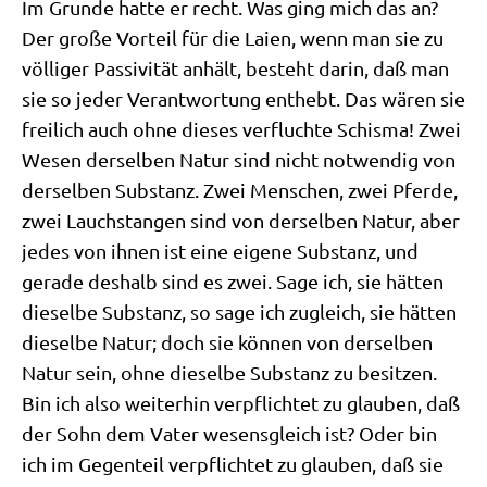
Im Grun­de hat­te er recht. Was ging mich das an?
Der gro­ße Vor­teil für die Lai­en, wenn man sie zu
völ­li­ger Pas­si­vi­tät anhält, besteht dar­in, daß man
sie so jeder Ver­ant­wor­tung ent­hebt. Das wären sie
frei­lich auch ohne die­ses ver­fluch­te Schis­ma! Zwei
Wesen der­sel­ben Natur sind nicht not­wen­dig von
der­sel­ben Sub­stanz. Zwei Men­schen, zwei Pfer­de,
zwei Lauch­s­tan­gen sind von der­sel­ben Natur, aber
jedes von ihnen ist eine eige­ne Sub­stanz, und
gera­de des­halb sind es zwei. Sage ich, sie hät­ten
die­sel­be Sub­stanz, so sage ich zugleich, sie hät­ten
die­sel­be Natur; doch sie kön­nen von der­sel­ben
Natur sein, ohne die­sel­be Sub­stanz zu besit­zen.
Bin ich also wei­ter­hin ver­pflich­tet zu glau­ben, daß
der Sohn dem Vater wesens­gleich ist? Oder bin
ich im Gegen­teil ver­pflich­tet zu glau­ben, daß sie