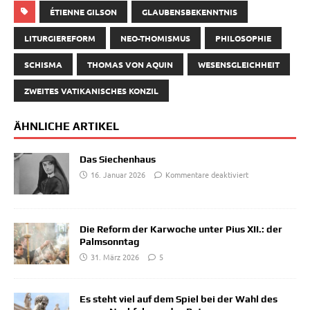
ÉTIENNE GILSON
GLAUBENSBEKENNTNIS
LITURGIEREFORM
NEO-THOMISMUS
PHILOSOPHIE
SCHISMA
THOMAS VON AQUIN
WESENSGLEICHHEIT
ZWEITES VATIKANISCHES KONZIL
ÄHNLICHE ARTIKEL
Das Siechenhaus
16. Januar 2026
Kommentare deaktiviert
Die Reform der Karwoche unter Pius XII.: der
Palmsonntag
31. März 2026
5
Es steht viel auf dem Spiel bei der Wahl des