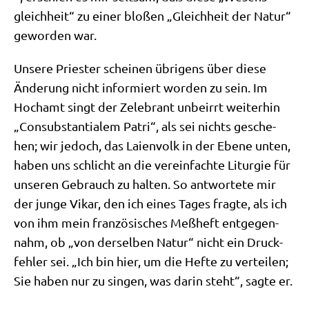
gleich­heit“ zu einer blo­ßen „Gleich­heit der Natur“
gewor­den war.
Unse­re Prie­ster schei­nen übri­gens über die­se
Ände­rung nicht infor­miert wor­den zu sein. Im
Hoch­amt singt der Zele­brant unbe­irrt wei­ter­hin
„Con­sub­stan­tia­lem Patri“, als sei nichts gesche­
hen; wir jedoch, das Lai­en­volk in der Ebe­ne unten,
haben uns schlicht an die ver­ein­fach­te Lit­ur­gie für
unse­ren Gebrauch zu hal­ten. So ant­wor­te­te mir
der jun­ge Vikar, den ich eines Tages frag­te, als ich
von ihm mein fran­zö­si­sches Meß­heft ent­ge­gen­
nahm, ob „von der­sel­ben Natur“ nicht ein Druck­
feh­ler sei. „Ich bin hier, um die Hef­te zu ver­tei­len;
Sie haben nur zu sin­gen, was dar­in steht“, sag­te er.