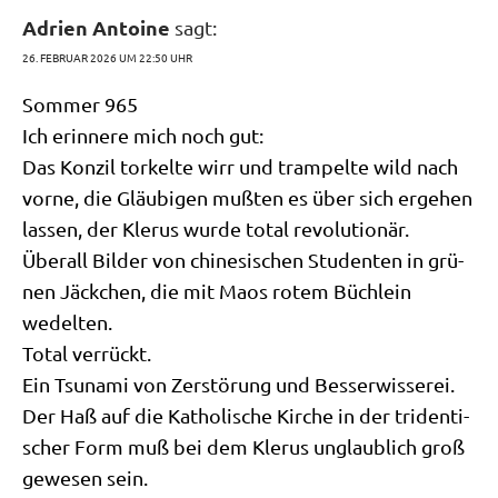
Adrien Antoine
sagt:
26. FEBRUAR 2026 UM 22:50 UHR
Som­mer 965
Ich erin­ne­re mich noch gut:
Das Kon­zil tor­kel­te wirr und tram­pel­te wild nach
vor­ne, die Gläu­bi­gen muß­ten es über sich erge­hen
las­sen, der Kle­rus wur­de total revolutionär.
Über­all Bil­der von chi­ne­si­schen Stu­den­ten in grü­
nen Jäck­chen, die mit Maos rotem Büch­lein
wedelten.
Total verrückt.
Ein Tsu­na­mi von Zer­stö­rung und Besserwisserei.
Der Haß auf die Katho­li­sche Kir­che in der triden­ti­
scher Form muß bei dem Kle­rus unglaub­lich groß
gewe­sen sein.