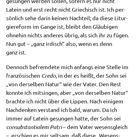
gesun­gen wer­den sol­len, sofern es nur nicht
Latein und erst recht nicht Grie­chisch ist. Ich per­
sön­lich sehe dar­in kei­nen Nach­teil; da die­se Lit­ur­
gie­re­form im Gan­ge ist, bleibt den Gläu­bi­gen
ohne­hin nichts ande­res übrig, als sich ihr zu fügen.
Nun gut – „ganz irdisch“ also, wenn es denn
ganz ist.
Den­noch befrem­de­te mich anfangs eine Stel­le im
fran­zö­si­schen
Cre­do
, in der es heißt, der Sohn sei
„von der­sel­ben Natur“ wie der Vater. Den Rest
konn­te ich mit­sin­gen, aber „von der­sel­ben Natur“
brach­te ich nicht über die Lip­pen. Nach eini­gem
Nach­den­ken ver­stand ich bald, war­um. Da ich
immer auf Latein gesun­gen hat­te, der Sohn sei
con­sub­stan­tia­lem Patri
– dem Vater wesens­gleich
–, erschien es mir selt­sam, daß die­se „Wesens­