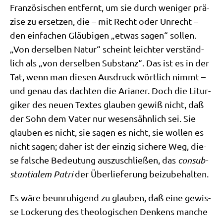
Fran­zö­si­schen ent­fernt, um sie durch weni­ger prä­
zi­se zu erset­zen, die – mit Recht oder Unrecht –
den ein­fa­chen Gläu­bi­gen „etwas sagen“ sol­len.
„Von der­sel­ben Natur“ scheint leich­ter ver­ständ­
lich als „von der­sel­ben Sub­stanz“. Das ist es in der
Tat, wenn man die­sen Aus­druck wört­lich nimmt –
und genau das dach­ten die Aria­ner. Doch die Lit­ur­
gi­ker des neu­en Tex­tes glau­ben gewiß nicht, daß
der Sohn dem Vater nur wesens­ähn­lich sei. Sie
glau­ben es nicht, sie sagen es nicht, sie wol­len es
nicht sagen; daher ist der ein­zig siche­re Weg, die­
se fal­sche Bedeu­tung aus­zu­schlie­ßen, das
con­sub­
stan­tia­lem Patri
der Über­lie­fe­rung beizubehalten.
Es wäre beun­ru­hi­gend zu glau­ben, daß eine gewis­
se Locke­rung des theo­lo­gi­schen Den­kens man­che