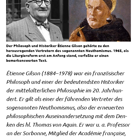
Der Philosoph und HIstoriker Étienne Gilson gehörte zu den
herausragenden Vertretern des sogenannten Neuthomismus. 1965, als
die Liturgiereform erst am Anfang stand, verfaßte er einen
bemerkenswerten Text.
Éti­en­ne Gil­son (1884–1978) war ein fran­zö­si­scher
Phi­lo­soph und einer der bedeu­tend­sten Histo­ri­ker
der mit­tel­al­ter­li­chen Phi­lo­so­phie im 20. Jahr­hun­
dert. Er gilt als einer der füh­ren­den Ver­tre­ter des
soge­nann­ten Neu­tho­mis­mus, also der erneu­er­ten
phi­lo­so­phi­schen Aus­ein­an­der­set­zung mit dem Den­
ken des hl. Tho­mas von Aquin. Er war u. a. Pro­fes­sor
an der Sor­bon­ne, Mit­glied der Aca­dé­mie fran­çai­se,