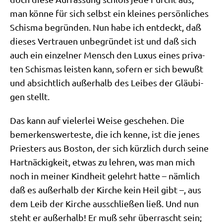
man kön­ne für sich selbst ein klei­nes per­sön­li­ches
Schis­ma begrün­den. Nun habe ich ent­deckt, daß
die­ses Ver­trau­en unbe­grün­det ist und daß sich
auch ein ein­zel­ner Mensch den Luxus eines pri­va­
ten Schis­mas lei­sten kann, sofern er sich bewußt
und absicht­lich außer­halb des Lei­bes der Gläu­bi­
gen stellt.
Das kann auf vie­ler­lei Wei­se gesche­hen. Die
bemer­kens­wer­te­ste, die ich ken­ne, ist die jenes
Prie­sters aus Bos­ton, der sich kürz­lich durch sei­ne
Hart­näckig­keit, etwas zu leh­ren, was man mich
noch in mei­ner Kind­heit gelehrt hat­te – näm­lich
daß es außer­halb der Kir­che kein Heil gibt –, aus
dem Leib der Kir­che aus­schlie­ßen ließ. Und nun
steht er außer­halb! Er muß sehr über­rascht sein;