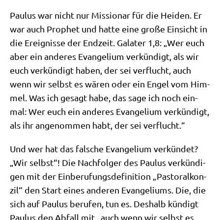
Pau­lus war nicht nur Mis­sio­nar für die Hei­den. Er
war auch Pro­phet und hat­te eine gro­ße Ein­sicht in
die Ereig­nis­se der End­zeit. Gala­ter 1,8: „Wer euch
aber ein ande­res Evan­ge­li­um ver­kün­digt, als wir
euch ver­kün­digt haben, der sei ver­flucht, auch
wenn wir selbst es wären oder ein Engel vom Him­
mel. Was ich gesagt habe, das sage ich noch ein­
mal: Wer euch ein ande­res Evan­ge­li­um ver­kün­digt,
als ihr ange­nom­men habt, der sei verflucht.“
Und wer hat das fal­sche Evan­ge­li­um ver­kün­det?
„Wir selbst“! Die Nach­fol­ger des Pau­lus ver­kün­di­
gen mit der Ein­be­ru­fungs­de­fi­ni­ti­on „Pasto­ral­kon­
zil“ den Start eines ande­ren Evan­ge­li­ums. Die, die
sich auf Pau­lus beru­fen, tun es. Des­halb kün­digt
Pau­lus den Abfall mit „auch wenn wir selbst es