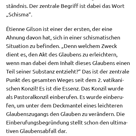
ständ­nis. Der zen­tra­le Begriff ist dabei das Wort
„Schis­ma“.
Éti­en­ne Gil­son ist einer der ersten, der eine
Ahnung davon hat, sich in einer schis­ma­ti­schen
Situa­ti­on zu befin­den. „Denn wel­chem Zweck
dient es, den Akt des Glau­bens zu erleich­tern,
wenn man dabei dem Inhalt die­ses Glau­bens einen
Teil sei­ner Sub­stanz ent­zieht?“ Das ist der zen­tra­le
Punkt des gesam­ten Weges seit dem 2. vati­ka­ni­
schen Kon­zil! Es ist die Essenz. Das Kon­zil wur­de
als Pasto­ral­kon­zil ein­be­ru­fen. Es wur­de ein­be­ru­
fen, um unter dem Deck­man­tel eines leich­te­ren
Glau­bens­zu­gangs den Glau­ben zu ver­än­dern. Die
Ein­be­ru­fungs­be­grün­dung stellt schon den ulti­ma­
ti­ven Glau­bens­ab­fall dar.