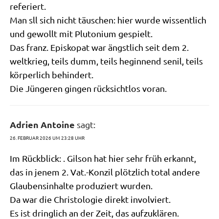
referiert.
Man sll sich nicht täu­schen: hier wur­de wis­sent­lich
und gewollt mit Plu­to­ni­um gespielt.
Das franz. Epi­sko­pat war ängst­lich seit dem 2.
welt­krieg, teils dumm, teils hegin­nend senil, teils
kör­per­lich behindert.
Die Jün­ge­ren gin­gen rück­sicht­los voran.
Adrien Antoine
sagt:
26. FEBRUAR 2026 UM 23:28 UHR
Im Rück­blick: . Gil­son hat hier sehr früh erkannt,
das in jenem 2. Vat.-Konzil plötz­lich total ande­re
Glau­bens­in­hal­te pro­du­ziert wurden.
Da war die Chri­sto­lo­gie direkt involviert.
Es ist dring­lich an der Zeit, das aufzuklären.