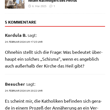
neuen Nachfolgers des Petrus
6. Mai 2025
1
5 KOMMENTARE
Kordula B.
sagt:
24. FEBRUAR 2026 UM 17:25 UHR
Ohne­hin stellt sich die Fra­ge: Was bedeu­tet über­
haupt ein sol­ches „Schis­ma“, wenn es angeb­lich
auch außer­halb der Kir­che das Heil gibt?
Besucher
sagt:
24. FEBRUAR 2026 UM 20:22 UHR
Es scheint mir, die Katho­li­ken befin­den sich gera­
de in einem Pro­zeß der Annä­he­rung an ein Ver­