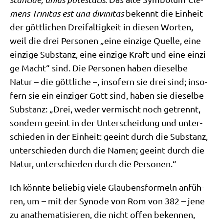
mens Tri­ni­tas est una divi­ni­tas
bekennt die Ein­heit
der gött­li­chen Drei­fal­tig­keit in die­sen Wor­ten,
weil die drei Per­so­nen „eine ein­zi­ge Quel­le, eine
ein­zi­ge Sub­stanz, eine ein­zi­ge Kraft und eine ein­zi­
ge Macht“ sind. Die Per­so­nen haben die­sel­be
Natur – die gött­li­che –, inso­fern sie drei sind; inso­
fern sie ein ein­zi­ger Gott sind, haben sie die­sel­be
Sub­stanz: „Drei, weder ver­mischt noch getrennt,
son­dern geeint in der Unter­schei­dung und unter­
schie­den in der Ein­heit: geeint durch die Sub­stanz,
unter­schie­den durch die Namen; geeint durch die
Natur, unter­schie­den durch die Personen.“
Ich könn­te belie­big vie­le Glau­bens­for­meln anfüh­
ren, um – mit der Syn­ode von Rom von 382 – jene
zu ana­the­ma­ti­sie­ren, die nicht offen beken­nen,