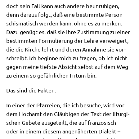
doch sein Fall kann auch ande­re beun­ru­hi­gen,
denn dar­aus folgt, daß eine bestimm­te Per­son
schis­ma­tisch wer­den kann, ohne es zu mer­ken.
Dazu genügt es, daß sie ihre Zustim­mung zu einer
bestimm­ten For­mu­lie­rung der Leh­re ver­wei­gert,
die die Kir­che lehrt und deren Annah­me sie vor­
schreibt. Ich begin­ne mich zu fra­gen, ob ich nicht
gegen mei­ne tief­ste Absicht selbst auf dem Weg
zu einem so gefähr­li­chen Irr­tum bin.
Das sind die Fakten.
In einer der Pfar­rei­en, die ich besu­che, wird vor
dem Hoch­amt den Gläu­bi­gen der Text der lit­ur­gi­
schen Gebe­te aus­ge­teilt, die auf fran­zö­sisch –
oder in einem die­sem ange­nä­her­ten Dia­lekt –