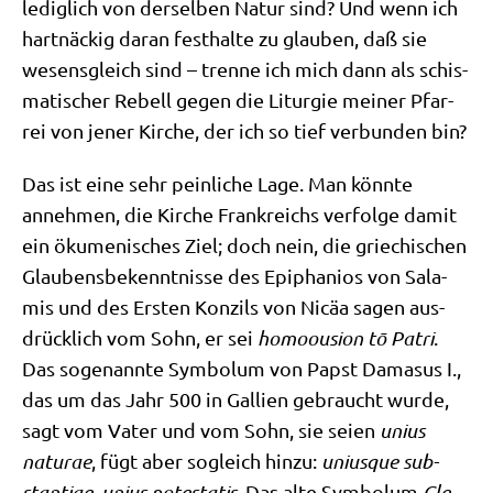
ledig­lich von der­sel­ben Natur sind? Und wenn ich
hart­näckig dar­an fest­hal­te zu glau­ben, daß sie
wesens­gleich sind – tren­ne ich mich dann als schis­
ma­ti­scher Rebell gegen die Lit­ur­gie mei­ner Pfar­
rei von jener Kir­che, der ich so tief ver­bun­den bin?
Das ist eine sehr pein­li­che Lage. Man könn­te
anneh­men, die Kir­che Frank­reichs ver­fol­ge damit
ein öku­me­ni­sches Ziel; doch nein, die grie­chi­schen
Glau­bens­be­kennt­nis­se des Epi­pha­ni­os von Sala­
mis und des Ersten Kon­zils von Nicäa sagen aus­
drück­lich vom Sohn, er sei
homoou­si­on tō Patri
.
Das soge­nann­te Sym­bo­lum von Papst Dama­sus I.,
das um das Jahr 500 in Gal­li­en gebraucht wur­de,
sagt vom Vater und vom Sohn, sie sei­en
uni­us
naturae
, fügt aber sogleich hin­zu:
uni­us­que sub­
stan­tiae, uni­us pote­sta­tis
. Das alte Sym­bo­lum
Cle­