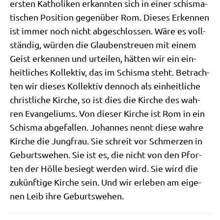
ersten Katho­li­ken erkann­ten sich in einer schis­ma­
ti­schen Posi­ti­on gegen­über Rom. Die­ses Erken­nen
ist immer noch nicht abge­schlos­sen. Wäre es voll­
stän­dig, wür­den die Glau­bens­treu­en mit einem
Geist erken­nen und urtei­len, hät­ten wir ein ein­
heit­li­ches Kol­lek­tiv, das im Schis­ma steht. Betrach­
ten wir die­ses Kol­lek­tiv den­noch als ein­heit­li­che
christ­li­che Kir­che, so ist dies die Kir­che des wah­
ren Evan­ge­li­ums. Von die­ser Kir­che ist Rom in ein
Schis­ma abge­fal­len. Johan­nes nennt die­se wah­re
Kir­che die Jung­frau. Sie schreit vor Schmer­zen in
Geburts­we­hen. Sie ist es, die nicht von den Pfor­
ten der Höl­le besiegt wer­den wird. Sie wird die
zukünf­ti­ge Kir­che sein. Und wir erle­ben am eige­
nen Leib ihre Geburtswehen.