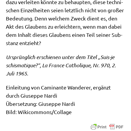
dazu ver­lei­ten könn­te zu behaup­ten, die­se tech­ni­
schen Ein­zel­hei­ten sei­en letzt­lich nicht von gro­ßer
Bedeu­tung. Denn wel­chem Zweck dient es, den
Akt des Glau­bens zu erleich­tern, wenn man dabei
dem Inhalt die­ses Glau­bens einen Teil sei­ner Sub­
stanz entzieht?
Ursprüng­lich erschie­nen unter dem Titel „Suis-je
schis­ma­tique?“, La France Catho­li­que, Nr. 970, 2.
Juli 1965.
Ein­lei­tung von Cami­nan­te Wan­de­rer, ergänzt
durch Giu­sep­pe Nar­di
Über­set­zung: Giu­sep­pe Nar­di
Bild: Wikicommons/​Collage