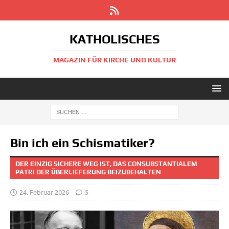
KATHOLISCHES
MAGAZIN FÜR KIRCHE UND KULTUR
Bin ich ein Schismatiker?
DER EINZIG SICHERE WEG IST, DAS CONSUBSTANTIALEM
PATRI DER ÜBERLIEFERUNG BEIZUBEHALTEN
24. Februar 2026
5