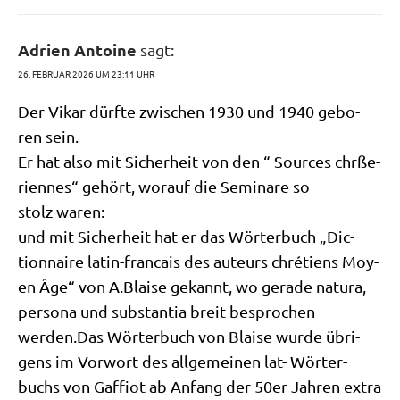
Adrien Antoine
sagt:
26. FEBRUAR 2026 UM 23:11 UHR
Der Vikar dürf­te zwi­schen 1930 und 1940 gebo­
ren sein.
Er hat also mit Sicher­heit von den “ Sources chrße­
ri­en­nes“ gehört, wor­auf die Semi­na­re so
stolz waren:
und mit Sicher­heit hat er das Wör­ter­buch „Dic­
tion­n­aire latin-fran­cais des auteurs chré­ti­ens Moy­
en Âge“ von A.Blaise gekannt, wo gera­de natu­ra,
per­so­na und sub­stan­tia breit bespro­chen
werden.Das Wör­ter­buch von Blai­se wur­de übri­
gens im Vor­wort des all­ge­mei­nen lat- Wör­ter­
buchs von Gaf­fi­ot ab Anfang der 50er Jah­ren extra