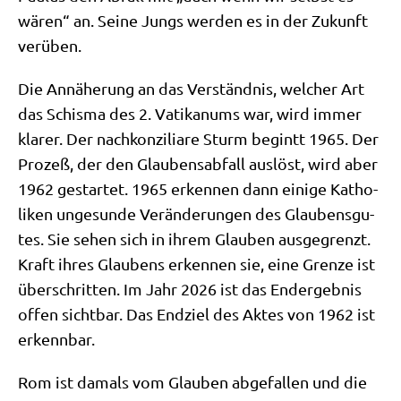
wären“ an. Sei­ne Jungs wer­den es in der Zukunft
verüben.
Die Annä­he­rung an das Ver­ständ­nis, wel­cher Art
das Schis­ma des 2. Vati­ka­nums war, wird immer
kla­rer. Der nach­kon­zi­lia­re Sturm beg­intt 1965. Der
Pro­zeß, der den Glau­bens­ab­fall aus­löst, wird aber
1962 gestar­tet. 1965 erken­nen dann eini­ge Katho­
li­ken unge­sun­de Ver­än­de­run­gen des Glau­bens­gu­
tes. Sie sehen sich in ihrem Glau­ben aus­ge­grenzt.
Kraft ihres Glau­bens erken­nen sie, eine Gren­ze ist
über­schrit­ten. Im Jahr 2026 ist das End­ergeb­nis
offen sicht­bar. Das End­ziel des Aktes von 1962 ist
erkennbar.
Rom ist damals vom Glau­ben abge­fal­len und die