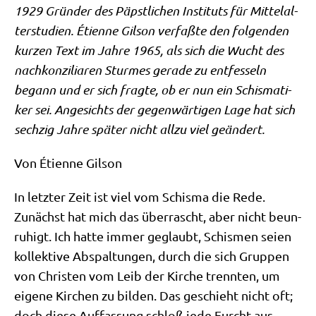
1929 Grün­der des Päpst­li­chen Insti­tuts für Mit­tel­al­
ter­stu­di­en. Éti­en­ne Gil­son ver­faß­te den fol­gen­den
kur­zen Text im Jah­re 1965, als sich die Wucht des
nach­kon­zi­lia­ren Stur­mes gera­de zu ent­fes­seln
begann und er sich frag­te, ob er nun ein Schis­ma­ti­
ker sei. Ange­sichts der gegen­wär­ti­gen Lage hat sich
sech­zig Jah­re spä­ter nicht all­zu viel geändert.
Von Éti­en­ne Gilson
In letz­ter Zeit ist viel vom Schis­ma die Rede.
Zunächst hat mich das über­rascht, aber nicht beun­
ru­higt. Ich hat­te immer geglaubt, Schis­men sei­en
kol­lek­ti­ve Abspal­tun­gen, durch die sich Grup­pen
von Chri­sten vom Leib der Kir­che trenn­ten, um
eige­ne Kir­chen zu bil­den. Das geschieht nicht oft;
doch die­se Auf­fas­sung schloß jede Furcht aus,