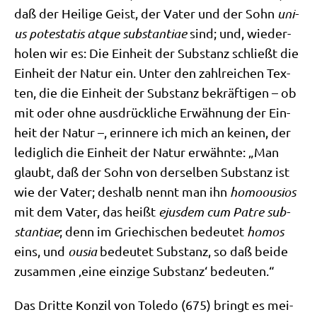
daß der Hei­li­ge Geist, der Vater und der Sohn
uni­
us pote­sta­tis atque sub­stan­tiae
sind; und, wie­der­
ho­len wir es: Die Ein­heit der Sub­stanz schließt die
Ein­heit der Natur ein. Unter den zahl­rei­chen Tex­
ten, die die Ein­heit der Sub­stanz bekräf­ti­gen – ob
mit oder ohne aus­drück­li­che Erwäh­nung der Ein­
heit der Natur –, erin­ne­re ich mich an kei­nen, der
ledig­lich die Ein­heit der Natur erwähn­te: „Man
glaubt, daß der Sohn von der­sel­ben Sub­stanz ist
wie der Vater; des­halb nennt man ihn
homoou­si­os
mit dem Vater, das heißt
ejus­dem cum Pat­re sub­
stan­tiae
; denn im Grie­chi­schen bedeu­tet
homos
eins, und
ousia
bedeu­tet Sub­stanz, so daß bei­de
zusam­men ‚eine ein­zi­ge Sub­stanz‘ bedeuten.“
Das Drit­te Kon­zil von Tole­do (675) bringt es mei­