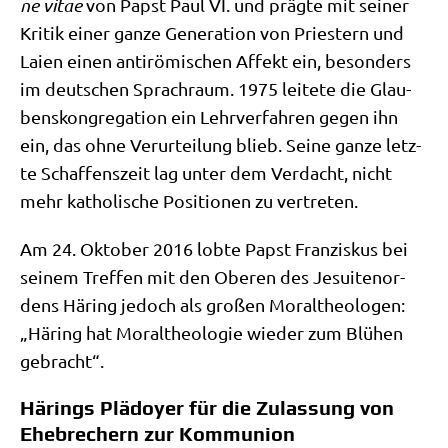
ne vitae
von Papst Paul VI. und präg­te mit sei­ner
Kri­tik einer gan­ze Gene­ra­ti­on von Prie­stern und
Lai­en einen anti­rö­mi­schen Affekt ein, beson­ders
im deut­schen Sprach­raum. 1975 lei­te­te die Glau­
bens­kon­gre­ga­ti­on ein Lehr­ver­fah­ren gegen ihn
ein, das ohne Ver­ur­tei­lung blieb. Sei­ne gan­ze letz­
te Schaf­fens­zeit lag unter dem Ver­dacht, nicht
mehr katho­li­sche Posi­tio­nen zu vertreten.
Am 24. Okto­ber 2016 lob­te Papst Fran­zis­kus bei
sei­nem Tref­fen mit den Obe­ren des Jesui­ten­or­
dens Här­ing jedoch als gro­ßen Moral­theo­lo­gen:
„Här­ing hat Moral­theo­lo­gie wie­der zum Blü­hen
gebracht“.
Härings Plädoyer für die Zulassung von
Ehebrechern zur Kommunion