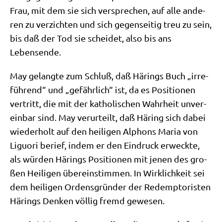
Frau, mit dem sie sich ver­spre­chen, auf alle ande­
ren zu ver­zich­ten und sich gegen­sei­tig treu zu sein,
bis daß der Tod sie schei­det, also bis ans
Lebensende.
May gelang­te zum Schluß, daß Härings Buch „irre­
füh­rend“ und „gefähr­lich“ ist, da es Posi­tio­nen
ver­tritt, die mit der katho­li­schen Wahr­heit unver­
ein­bar sind. May ver­ur­teilt, daß Här­ing sich dabei
wie­der­holt auf den hei­li­gen Alphons Maria von
Liguo­ri berief, indem er den Ein­druck erweck­te,
als wür­den Härings Posi­tio­nen mit jenen des gro­
ßen Hei­li­gen über­ein­stim­men. In Wirk­lich­keit sei
dem hei­li­gen Ordens­grün­der der Redempto­ri­sten
Härings Den­ken völ­lig fremd gewesen.