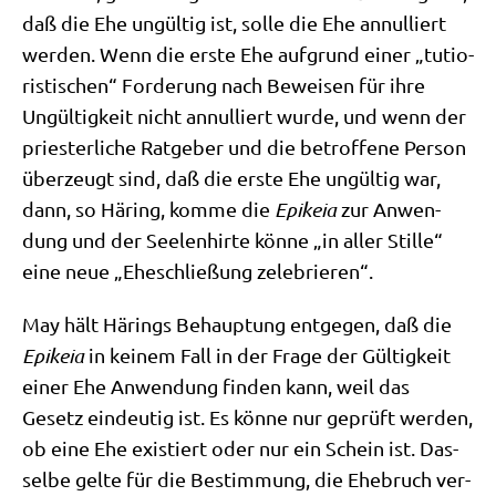
daß die Ehe ungül­tig ist, sol­le die Ehe annul­liert
wer­den. Wenn die erste Ehe auf­grund einer „tutio­
ri­sti­schen“ For­de­rung nach Bewei­sen für ihre
Ungül­tig­keit nicht annul­liert wur­de, und wenn der
prie­ster­li­che Rat­ge­ber und die betrof­fe­ne Per­son
über­zeugt sind, daß die erste Ehe ungül­tig war,
dann, so Här­ing, kom­me die
Epi­keia
zur Anwen­
dung und der See­len­hir­te kön­ne „in aller Stil­le“
eine neue „Ehe­schlie­ßung zelebrieren“.
May hält Härings Behaup­tung ent­ge­gen, daß die
Epi­keia
in kei­nem Fall in der Fra­ge der Gül­tig­keit
einer Ehe Anwen­dung fin­den kann, weil das
Gesetz ein­deu­tig ist. Es kön­ne nur geprüft wer­den,
ob eine Ehe exi­stiert oder nur ein Schein ist. Das­
sel­be gel­te für die Bestim­mung, die Ehe­bruch ver­