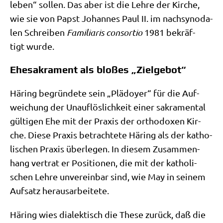
leben“ sol­len. Das aber ist die Leh­re der Kir­che,
wie sie von Papst Johan­nes Paul II. im nach­syn­oda­
len Schrei­ben
Fami­lia­ris con­sor­tio
1981 bekräf­
tigt wurde.
Ehesakrament als bloßes „Zielgebot“
Här­ing begrün­de­te sein „Plä­doy­er“ für die Auf­
wei­chung der Unauf­lös­lich­keit einer sakra­men­tal
gül­ti­gen Ehe mit der Pra­xis der ortho­do­xen Kir­
che. Die­se Pra­xis betrach­te­te Här­ing als der katho­
li­schen Pra­xis über­le­gen. In die­sem Zusam­men­
hang ver­trat er Posi­tio­nen, die mit der katho­li­
schen Leh­re unver­ein­bar sind, wie May in sei­nem
Auf­satz herausarbeitete.
Här­ing wies dia­lek­tisch die The­se zurück, daß die