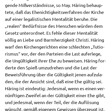
gen­de Miß­ver­ständ­nis­se, so May. Här­ing behaup­
te­te, daß das Ehe­nich­tig­keits­ver­fah­ren der Kir­che
auf einer lega­li­sti­schen Men­ta­li­tät beru­he. Die
„rea­len“ Bedürf­nis­se des Men­schen wür­den dem
Gesetz unter­ord­net. Es feh­le die­ser Men­ta­li­tät
völ­lig an Lie­be und Barm­her­zig­keit Chri­sti. Här­ing
warf den Kir­chen­ge­rich­ten eine schlech­ten „Tutio­
ris­mus“ vor, der den Par­tei­en die Last auf­er­le­ge,
die Ungül­tig­keit ihrer Ehe zu bewei­sen. Här­ing for­
der­te den Spieß umzu­dre­hen und die Last der
Beweis­füh­rung über die Gül­tig­keit jenen auf­zu­la­
den, die der Ansicht sind, daß eine Ehe gül­tig sei.
Här­ing ist ein­deu­tig: Jedes­mal, wenn es einen ver­
nünf­ti­gen Zwei­fel an der Gül­tig­keit einer Ehe gibt,
und jedes­mal, wenn der Teil, der die Auf­lö­sung
wünscht, gemäß eige­nem Gewis­sen über­zeugt ist,