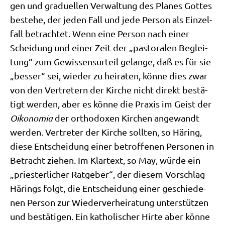
gen und gra­du­el­len Ver­wal­tung des Pla­nes Got­tes
bestehe, der jeden Fall und jede Per­son als Ein­zel­
fall betrach­tet. Wenn eine Per­son nach einer
Schei­dung und einer Zeit der „pasto­ra­len Beglei­
tung“ zum Gewis­sen­s­ur­teil gelan­ge, daß es für sie
„bes­ser“ sei, wie­der zu hei­ra­ten, kön­ne dies zwar
von den Ver­tre­tern der Kir­che nicht direkt bestä­
tigt wer­den, aber es kön­ne die Pra­xis im Geist der
Oiko­no­mia
der ortho­do­xen Kir­chen ange­wandt
wer­den. Ver­tre­ter der Kir­che soll­ten, so Här­ing,
die­se Ent­schei­dung einer betrof­fe­nen Per­so­nen in
Betracht zie­hen. Im Klar­text, so May, wür­de ein
„prie­ster­li­cher Rat­ge­ber“, der die­sem Vor­schlag
Härings folgt, die Ent­schei­dung einer geschie­de­
nen Per­son zur Wie­der­ver­hei­ra­tung unter­stüt­zen
und bestä­ti­gen. Ein katho­li­scher Hir­te aber kön­ne