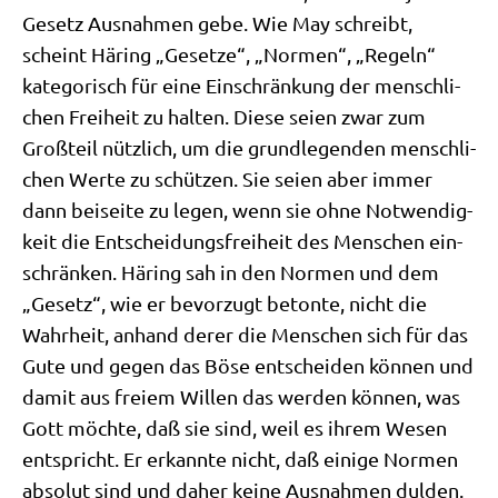
Gesetz Aus­nah­men gebe. Wie May schreibt,
scheint Här­ing „Geset­ze“, „Nor­men“, „Regeln“
kate­go­risch für eine Ein­schrän­kung der mensch­li­
chen Frei­heit zu hal­ten. Die­se sei­en zwar zum
Groß­teil nütz­lich, um die grund­le­gen­den mensch­li­
chen Wer­te zu schüt­zen. Sie sei­en aber immer
dann bei­sei­te zu legen, wenn sie ohne Not­wen­dig­
keit die Ent­schei­dungs­frei­heit des Men­schen ein­
schrän­ken. Här­ing sah in den Nor­men und dem
„Gesetz“, wie er bevor­zugt beton­te, nicht die
Wahr­heit, anhand derer die Men­schen sich für das
Gute und gegen das Böse ent­schei­den kön­nen und
damit aus frei­em Wil­len das wer­den kön­nen, was
Gott möch­te, daß sie sind, weil es ihrem Wesen
ent­spricht. Er erkann­te nicht, daß eini­ge Nor­men
abso­lut sind und daher kei­ne Aus­nah­men dul­den.