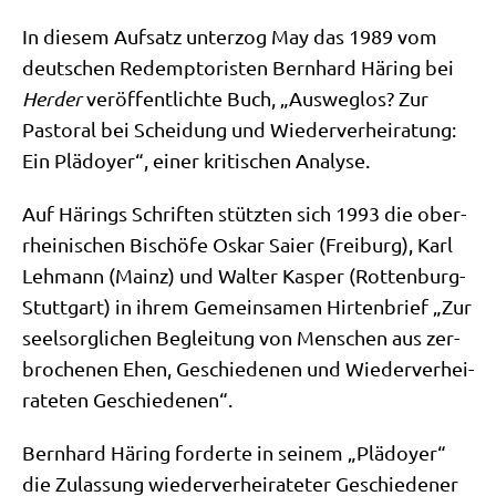
In die­sem Auf­satz unter­zog May das 1989 vom
deut­schen Redempto­ri­sten Bern­hard Här­ing bei
Her­der
ver­öf­fent­lich­te Buch, „Aus­weg­los? Zur
Pasto­ral bei Schei­dung und Wie­der­ver­hei­ra­tung:
Ein Plä­doy­er“, einer kri­ti­schen Analyse.
Auf Härings Schrif­ten stütz­ten sich 1993 die ober­
rhei­ni­schen Bischö­fe Oskar Sai­er (Frei­burg), Karl
Leh­mann (Mainz) und Wal­ter Kas­per (Rot­ten­burg-
Stutt­gart) in ihrem Gemein­sa­men Hir­ten­brief „Zur
seel­sorg­li­chen Beglei­tung von Men­schen aus zer­
bro­che­nen Ehen, Geschie­de­nen und Wie­der­ver­hei­
ra­te­ten Geschiedenen“.
Bern­hard Här­ing for­der­te in sei­nem „Plä­doy­er“
die Zulas­sung wie­der­ver­hei­ra­te­ter Geschie­de­ner