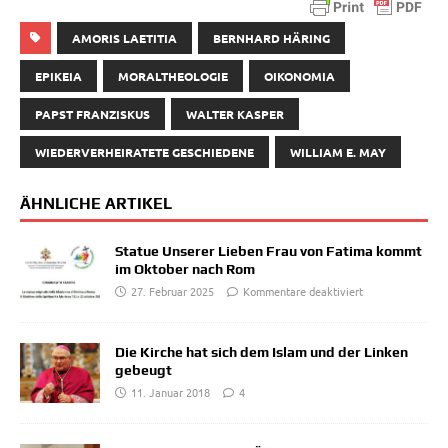
AMORIS LAETITIA
BERNHARD HÄRING
EPIKEIA
MORALTHEOLOGIE
OIKONOMIA
PAPST FRANZISKUS
WALTER KASPER
WIEDERVERHEIRATETE GESCHIEDENE
WILLIAM E. MAY
ÄHNLICHE ARTIKEL
Statue Unserer Lieben Frau von Fatima kommt
im Oktober nach Rom
27. Februar 2025
Kommentare deaktiviert
Die Kirche hat sich dem Islam und der Linken
gebeugt
11. Januar 2018
4