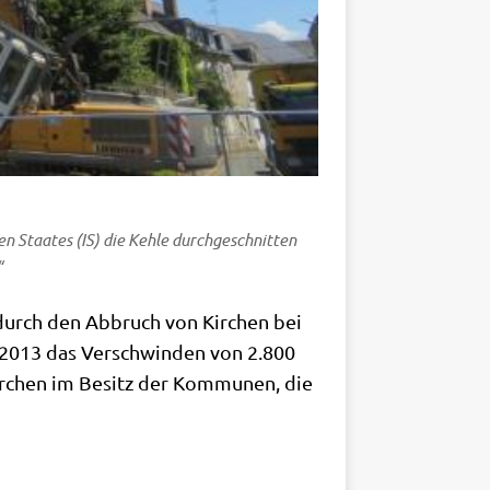
hen Staa­tes
(IS) die Keh­le durch­ge­schnit­ten
“
 durch den Abbruch von Kir­chen bei
2013 das Ver­schwin­den von 2.800
 Kir­chen im Besitz der Kom­mu­nen, die