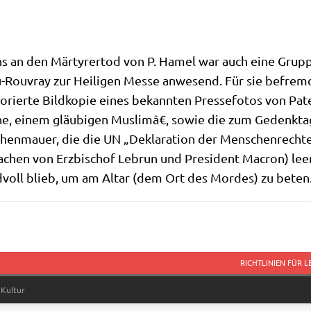
s an den Mär­ty­rer­tod von P. Hamel war auch eine Grup­p
-Rouvray zur Hei­li­gen Mes­se anwe­send. Für sie befremd­l
o­rier­te Bild­ko­pie eines bekann­ten Pres­se­fo­tos von P
, einem gläu­bi­gen Mus­limâ€, sowie die zum Gedenk­tag
chen­mau­er, die die UN „Dekla­ra­ti­on der Men­schen­rech­t
­chen von Erz­bi­schof Lebrun und Pre­si­dent Macron) leer­
nd­voll blieb, um am Altar (dem Ort des Mor­des) zu beten
RICHTLINIEN FÜR 
 Kultur