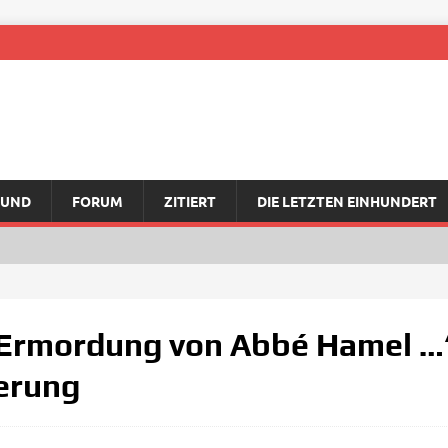
RUND
FORUM
ZITIERT
DIE LETZTEN EINHUNDERT
 Ermordung von Abbé Hamel …“
ierung