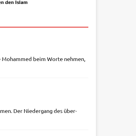
n den Islam
n, die Moham­med beim Wor­te neh­men,
m­men. Der Nie­der­gang des über­