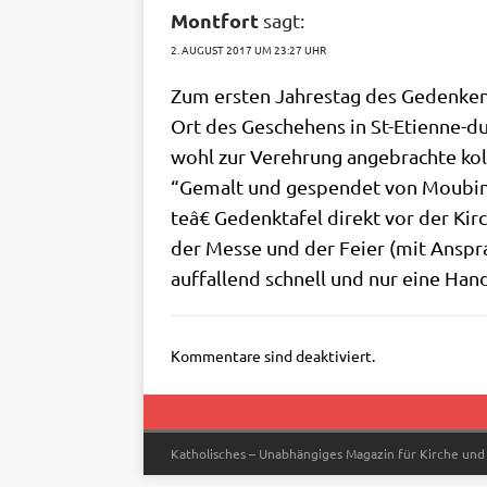
Montfort
sagt:
2. AUGUST 2017 UM 23:27 UHR
Zum ersten Jah­res­tag des Geden­ken
Ort des Gesche­hens in St-Eti­en­ne-du
wohl zur Ver­eh­rung ange­brach­te kol
“Gemalt und gespen­det von Mou­bi­ne
teâ€ Gedenk­ta­fel direkt vor der Kir­
der Mes­se und der Fei­er (mit Anspra
auf­fal­lend schnell und nur eine Ha
Kommentare sind deaktiviert.
Katholisches – Unabhängiges Magazin für Kirche und