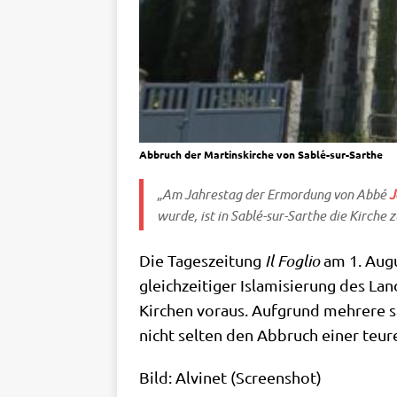
Abbruch der Martinskirche von Sablé-sur-Sarthe
„Am Jah­res­tag der Ermor­dung von Abbé
J
wur­de, ist in Sab­lé-sur-Sar­the die Kir­che
Die Tages­zei­tung
Il Foglio
am 1. Augu
gleich­zei­ti­ger Isla­mi­sie­rung des L
Kir­chen vor­aus. Auf­grund meh­re­re s
nicht sel­ten den Abbruch einer teu­r
Bild: Alvi­net (Screen­shot)