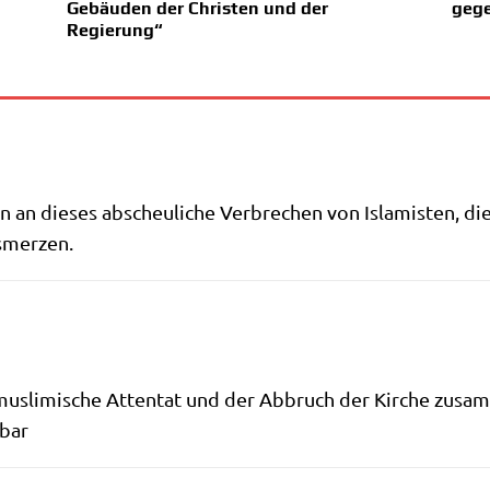
Gebäuden der Christen und der
gege
Regierung“
en an die­ses abscheu­li­che Ver­bre­chen von Isla­mi­ste
usmerzen.
mus­li­mi­sche Atten­tat und der Abbruch der Kir­che zusa
hbar