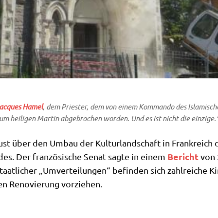
ac­ques Hamel
, dem Prie­ster, dem von einem Kom­man­do des
Isla­mi­sc
 zum hei­li­gen Mar­tin abge­bro­chen wor­den. Und es ist nicht die einzige.
st über den Umbau der Kul­tur­land­schaft in Frank­reich
Bericht
an­des. Der fran­zö­si­sche Senat sag­te in einem
von 
taat­li­cher „Umver­tei­lun­gen“ befin­den sich zahl­rei­che
en Reno­vie­rung vorziehen.