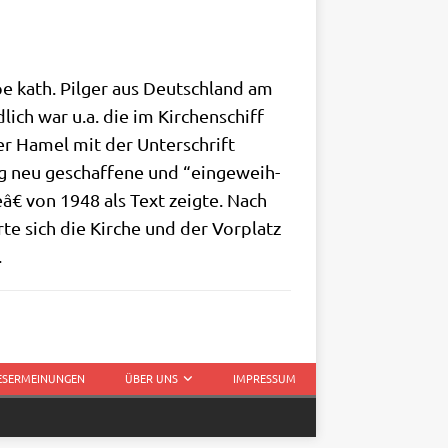
e kath. Pil­ger aus Deutsch­land am
ich war u.a. die im Kir­chen­schiff
ater Hamel mit der Unter­schrift
 neu geschaf­fe­ne und “ein­ge­weih­
eâ€ von 1948 als Text zeig­te. Nach
te sich die Kir­che und der Vor­platz
.
LESERMEINUNGEN
ÜBER UNS
IMPRESSUM