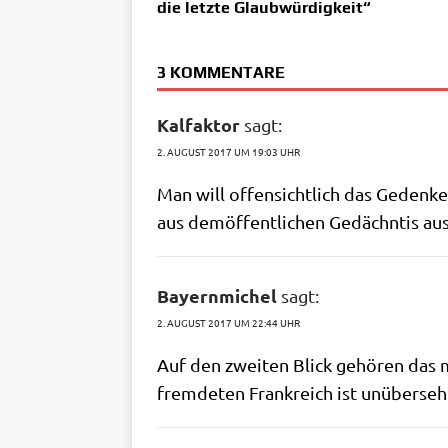
die letzte Glaubwürdigkeit“
3 KOMMENTARE
Kalfaktor
sagt:
2. AUGUST 2017 UM 19:03 UHR
Man will offen­sicht­lich das Geden­k
aus dem­öf­fent­li­chen Gedächn­tis a
Bayernmichel
sagt:
2. AUGUST 2017 UM 22:44 UHR
Auf den zwei­ten Blick gehö­ren das 
frem­de­ten Frank­reich ist unüberse