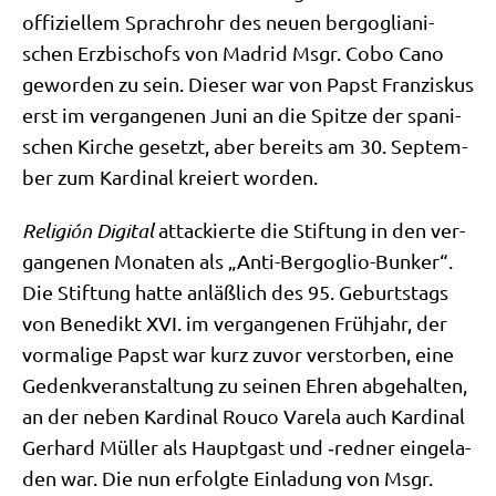
offi­zi­el­lem Sprach­rohr des neu­en berg­o­glia­ni­
schen Erz­bi­schofs von Madrid Msgr. Cobo Cano
gewor­den zu sein. Die­ser war von Papst Fran­zis­kus
erst im ver­gan­ge­nen Juni an die Spit­ze der spa­ni­
schen Kir­che gesetzt, aber bereits am 30. Sep­tem­
ber zum Kar­di­nal kre­iert worden.
Reli­gión Digi­tal
attackier­te die Stif­tung in den ver­
gan­ge­nen Mona­ten als „Anti-Berg­o­glio-Bun­ker“.
Die Stif­tung hat­te anläß­lich des 95. Geburts­tags
von Bene­dikt XVI. im ver­gan­ge­nen Früh­jahr, der
vor­ma­li­ge Papst war kurz zuvor ver­stor­ben, eine
Gedenk­ver­an­stal­tung zu sei­nen Ehren abge­hal­ten,
an der neben Kar­di­nal Rou­co Vare­la auch Kar­di­nal
Ger­hard Mül­ler als Haupt­gast und ‑red­ner ein­ge­la­
den war. Die nun erfolg­te Ein­la­dung von Msgr.