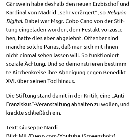
Gäns­wein habe des­halb den neu­en Erz­bi­schof und
Kar­di­nal von Madrid „sehr ver­är­gert“, so
Reli­gión
Digi­tal
. Dabei war Msgr. Cobo Cano von der Stif­
tung ein­ge­la­den wor­den, dem Fest­akt vor­zu­ste­
hen, hat­te dies aber abge­lehnt. Offen­bar sind
man­che sol­che Pari­as, daß man sich mit ihnen
nicht ein­mal sehen las­sen will. So funk­tio­niert
sozia­le Äch­tung. Und so demon­strie­ren bestimm­
te Kir­chen­krei­se ihre Abnei­gung gegen Bene­dikt
XVI. über sei­nen Tod hinaus.
Die Stif­tung stand damit in der Kri­tik, eine „Anti-
Franziskus“-Veranstaltung abhal­ten zu wol­len, und
knick­te schließ­lich ein.
Text: Giu­sep­pe Nar­di
Bild: MiL/Fuesp.com/Youtube (Screen­shots)