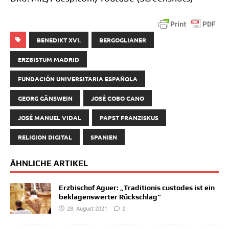
BENEDIKT XVI.
BERGOGLIANER
ERZBISTUM MADRID
FUNDACIÓN UNIVERSITARIA ESPAÑOLA
GEORG GÄNSWEIN
JOSÉ COBO CANO
JOSÉ MANUEL VIDAL
PAPST FRANZISKUS
RELIGION DIGITAL
SPANIEN
ÄHNLICHE ARTIKEL
Erzbischof Aguer: „Traditionis custodes ist ein
beklagenswerter Rückschlag“
28. August 2021
2