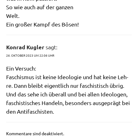
So wie auch auf der ganzen
Welt.
Ein gro­ßer Kampf des Bösen!
Konrad Kugler
sagt:
26. OKTOBER 2023 UM 22:06 UHR
Ein Ver­such:
Faschis­mus ist kei­ne Ideo­lo­gie und hat kei­ne Leh­
re. Dann bleibt eigent­lich nur faschi­stisch übrig.
Und das sehe ich über­all und bei allen Ideo­lo­gen,
faschi­sti­sches Han­deln, beson­ders aus­ge­prägt bei
den Antifaschisten.
Kommentare sind deaktiviert.