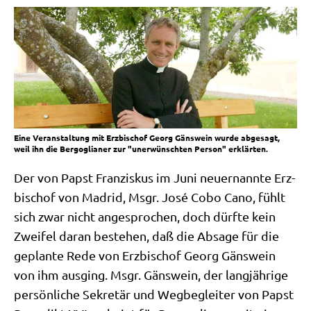
Eine Veranstaltung mit Erzbischof Georg Gänswein wurde abgesagt,
weil ihn die Bergoglianer zur "unerwünschten Person" erklärten.
Der von Papst Fran­zis­kus im Juni neu­ernann­te Erz­
bi­schof von Madrid, Msgr. José Cobo Cano, fühlt
sich zwar nicht ange­spro­chen, doch dürf­te kein
Zwei­fel dar­an bestehen, daß die Absa­ge für die
geplan­te Rede von Erz­bi­schof Georg Gäns­wein
von ihm aus­ging. Msgr. Gäns­wein, der lang­jäh­ri­ge
per­sön­li­che Sekre­tär und Weg­be­glei­ter von Papst