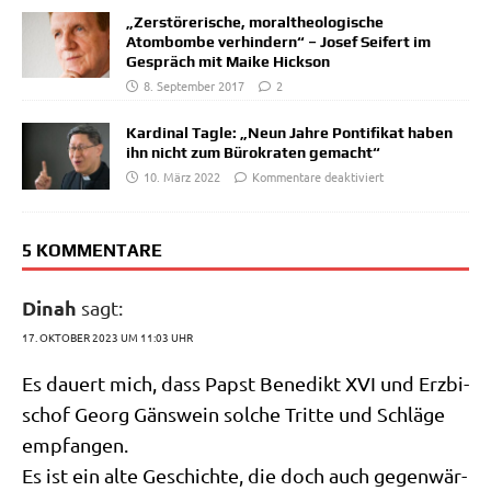
„Zerstörerische, moraltheologische
Atombombe verhindern“ – Josef Seifert im
Gespräch mit Maike Hickson
8. September 2017
2
Kardinal Tagle: „Neun Jahre Pontifikat haben
ihn nicht zum Bürokraten gemacht“
10. März 2022
Kommentare deaktiviert
5 KOMMENTARE
Dinah
sagt:
17. OKTOBER 2023 UM 11:03 UHR
Es dau­ert mich, dass Papst Bene­dikt XVI und Erz­bi­
schof Georg Gäns­wein sol­che Trit­te und Schlä­ge
empfangen.
Es ist ein alte Geschich­te, die doch auch gegen­wär­