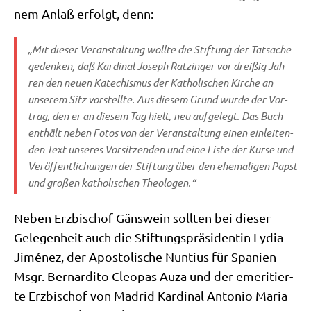
nem Anlaß erfolgt, denn:
„Mit die­ser Ver­an­stal­tung woll­te die Stif­tung der Tat­sa­che
geden­ken, daß Kar­di­nal Joseph Ratz­in­ger vor drei­ßig Jah­
ren den neu­en Kate­chis­mus der Katho­li­schen Kir­che an
unse­rem Sitz vor­stell­te. Aus die­sem Grund wur­de der Vor­
trag, den er an die­sem Tag hielt, neu auf­ge­legt. Das Buch
ent­hält neben Fotos von der Ver­an­stal­tung einen ein­lei­ten­
den Text unse­res Vor­sit­zen­den und eine Liste der Kur­se und
Ver­öf­fent­li­chun­gen der Stif­tung über den ehe­ma­li­gen Papst
und gro­ßen katho­li­schen Theologen.“
Neben Erz­bi­schof Gäns­wein soll­ten bei die­ser
Gele­gen­heit auch die Stif­tungs­prä­si­den­tin Lydia
Jimé­nez, der Apo­sto­li­sche Nun­ti­us für Spa­ni­en
Msgr. Ber­nar­di­to Cleo­pas Auza und der eme­ri­tier­
te Erz­bi­schof von Madrid Kar­di­nal Anto­nio Maria