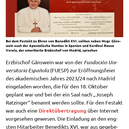
Bei dem Fest­akt zu Ehren von Bene­dikt XVI. soll­ten neben Msgr. Gäns­
wein auch der Apo­sto­li­sche Nun­ti­us in Spa­ni­en und Kar­di­nal Rou­co
Vare­la, der eme­ri­tier­te Erz­bi­schof von Madrid, sprechen
Erz­bi­schof Gäns­wein war von der
Fund­a­ción Uni­
ver­si­ta­ria Espa­ño­la
(FUESP) zur Eröff­nungs­fei­er
des aka­de­mi­schen Jah­res 2023/​24 nach Madrid
ein­ge­la­den wor­den, die für den 18. Okto­ber
geplant war und bei der ein Saal nach „Joseph
Ratz­in­ger“ benannt wer­den soll­te. Für den Fest­akt
Direkt­über­tra­gung
war auch eine
über Inter­net
vor­ge­se­hen gewe­sen. Die Ein­la­dung an den eng­
sten Mit­ar­bei­ter Bene­dikts XVI. war aus gege­be­