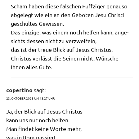
Scham haben die­se fal­schen Fuff­zi­ger genau­so
abge­legt wie ein an den Gebo­ten Jesu Chri­sti
geschul­tes Gewissen.
Das ein­zi­ge, was einem noch hel­fen kann, ange­
sichts des­sen nicht zu verzweifeln,
das ist der treue Blick auf Jesus Christus.
Chri­stus ver­lässt die Sei­nen nicht. Wün­sche
Ihnen alles Gute.
copertino
sagt:
23. OKTOBER 2023 UM 13:27 UHR
Ja, der Blick auf Jesus Christus
kann uns nur noch helfen.
Man fin­det kei­ne Wor­te mehr,
was in Rom passiert.