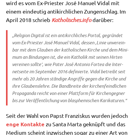
wird es vom Ex-Prie­ster José Manu­el Vidal mit
einem ein­deu­tig anti­kirch­li­chen Zun­gen­schlag. Im
April 2018 schrieb
Katho​li​sches​.info
darüber:
„
Reli­gi­on Digi­tal
ist ein anti­kirch­li­ches Por­tal, gegrün­det
vom Ex-Prie­ster José Manu­el Vidal, des­sen ‚Linie unver­ein­
bar mit dem Glau­ben der katho­li­schen Kir­che und dem Mini­
mum an Bin­dun­gen ist, die ein Katho­lik mit sei­nen Hir­ten
ver­ei­nen soll­te‘, wie Pater José Anto­nio For­tea die Inter­
net­sei­te im Sep­tem­ber 2016 defi­nier­te. Vidal betreibt seit
mehr als 20 Jah­ren stän­di­ge Angrif­fe gegen die Kir­che und
ihre Glau­bens­leh­re. Die Band­brei­te der kir­chen­feind­li­chen
Pro­pa­gan­da reicht von einer Platt­form für Kir­chen­geg­ner
bis zur Ver­öf­fent­li­chung von blas­phe­mi­schen Karikaturen.“
Seit der Wahl von Papst Fran­zis­kus wur­den jedoch
enge Kon­tak­te
zu San­ta Mar­ta geknüpft und das
Medi­um scheint inzwi­schen sogar zu einer Art von