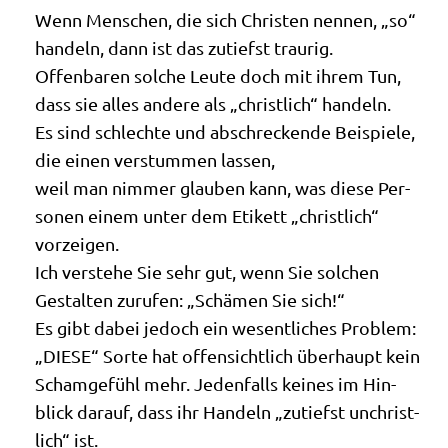
Wenn Men­schen, die sich Chri­sten nen­nen, „so“
han­deln, dann ist das zutiefst traurig.
Offen­ba­ren sol­che Leu­te doch mit ihrem Tun,
dass sie alles ande­re als „christ­lich“ handeln.
Es sind schlech­te und abschrecken­de Bei­spie­le,
die einen ver­stum­men lassen,
weil man nim­mer glau­ben kann, was die­se Per­
so­nen einem unter dem Eti­kett „christ­lich“
vorzeigen.
Ich ver­ste­he Sie sehr gut, wenn Sie sol­chen
Gestal­ten zuru­fen: „Schä­men Sie sich!“
Es gibt dabei jedoch ein wesent­li­ches Pro­blem:
„DIESE“ Sor­te hat offen­sicht­lich über­haupt kein
Scham­ge­fühl mehr. Jeden­falls kei­nes im Hin­
blick dar­auf, dass ihr Han­deln „zutiefst unchrist­
lich“ ist.