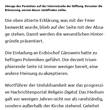
Absa­ge des Fest­ak­tes auf der Inter­net­sei­te der Stif­tung. Dar­un­ter die
Erin­ne­rung, war­um die­ser statt­fin­den sollte.
Die oben zitier­te Erklä­rung, was mit der Fei­er
bezweckt wur­de, blieb auf der Sei­te mit der Absa­
ge ste­hen. Damit wer­den die wesent­li­chen Hin­ter­
grün­de präsentiert.
Die Ein­la­dung an Erz­bi­schof Gäns­wein hat­te zu
hef­ti­gen Pole­mi­ken geführt. Die der­zeit tri­um­
phie­ren­de Sei­te ist immer weni­ger bereit, eine
ande­re Mei­nung zu akzeptieren.
Wort­füh­rer der Unduld­sam­keit war das pro­gres­si­
ve Nach­rich­ten­por­tal
Reli­gión Digi­tal
. Das Medi­um
galt vor weni­gen Jah­ren nicht nur als rand­stän­dig,
son­dern außer­halb der Kir­che ste­hend. Gelei­tet