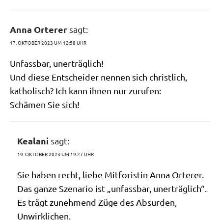
Anna Orterer
sagt:
17. OKTOBER 2023 UM 12:58 UHR
Unfass­bar, unerträglich!
Und die­se Ent­schei­der nen­nen sich christ­lich,
katho­lisch? Ich kann ihnen nur zurufen:
Schä­men Sie sich!
Kealani
sagt:
19. OKTOBER 2023 UM 19:27 UHR
Sie haben recht, lie­be Mit­fo­ri­stin Anna Ort­e­r­er.
Das gan­ze Sze­na­rio ist „unfass­bar, unerträglich“.
Es trägt zuneh­mend Züge des Absur­den,
Unwirklichen.