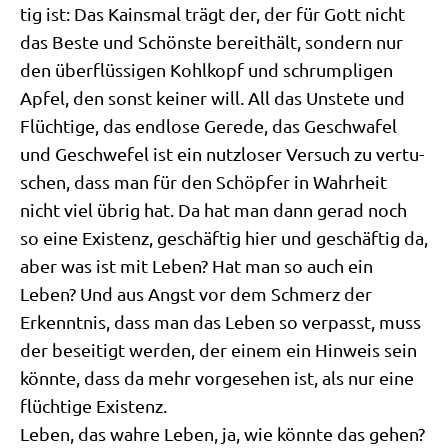
tig ist: Das Kains­mal trägt der, der für Gott nicht
das Beste und Schön­ste bereit­hält, son­dern nur
den über­flüs­si­gen Kohl­kopf und schrump­li­gen
Apfel, den sonst kei­ner will. All das Unste­te und
Flüch­ti­ge, das end­lo­se Gere­de, das Geschwa­fel
und Geschwe­fel ist ein nutz­lo­ser Ver­such zu ver­tu­
schen, dass man für den Schöp­fer in Wahr­heit
nicht viel übrig hat. Da hat man dann gerad noch
so eine Exi­stenz, geschäf­tig hier und geschäf­tig da,
aber was ist mit Leben? Hat man so auch ein
Leben? Und aus Angst vor dem Schmerz der
Erkennt­nis, dass man das Leben so ver­passt, muss
der besei­tigt wer­den, der einem ein Hin­weis sein
könn­te, dass da mehr vor­ge­se­hen ist, als nur eine
flüch­ti­ge Existenz.
Leben, das wah­re Leben, ja, wie könn­te das gehen?