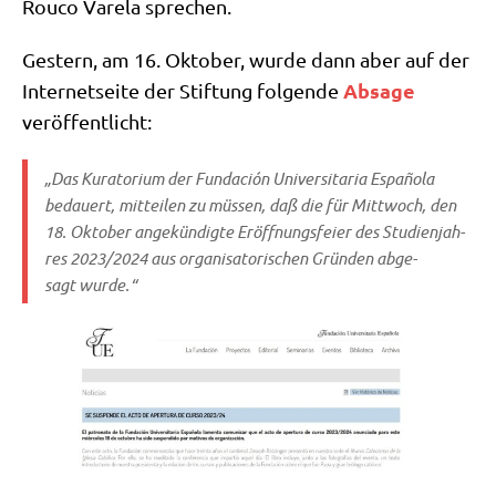
Rou­co Vare­la sprechen.
Gestern, am 16. Okto­ber, wur­de dann aber auf der
Absa­ge
Inter­net­sei­te der Stif­tung fol­gen­de
veröffentlicht:
„Das Kura­to­ri­um der Fund­a­ción Uni­ver­si­ta­ria Espa­ño­la
bedau­ert, mit­tei­len zu müs­sen, daß die für Mitt­woch, den
18. Okto­ber ange­kün­dig­te Eröff­nungs­fei­er des Stu­di­en­jah­
res 2023/​2024 aus orga­ni­sa­to­ri­schen Grün­den abge­
sagt wurde.“