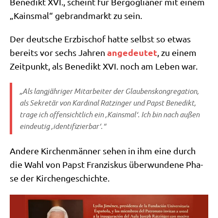
Bene­dikt XVI., scheint für Berg­o­glia­ner mit einem
„Kains­mal“ gebrand­markt zu sein.
Der deut­sche Erz­bi­schof hat­te selbst so etwas
ange­deu­tet
bereits vor sechs Jah­ren
, zu einem
Zeit­punkt, als Bene­dikt XVI. noch am Leben war.
„Als lang­jäh­ri­ger Mit­ar­bei­ter der Glau­bens­kon­gre­ga­ti­on,
als Sekre­tär von Kar­di­nal Ratz­in­ger und Papst Bene­dikt,
tra­ge ich offen­sicht­lich ein ‚Kains­mal‘. Ich bin nach außen
ein­deu­tig ‚iden­ti­fi­zier­bar‘.“
Ande­re Kir­chen­män­ner sehen in ihm eine durch
die Wahl von Papst Fran­zis­kus über­wun­de­ne Pha­
se der Kirchengeschichte.