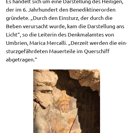
Es han­delt sich um eine Dar­stel­lung des Hei­li­gen,
der im 6. Jahr­hun­dert den Bene­dik­ti­ner­or­den
grün­de­te. „Durch den Ein­sturz, der durch die
Beben ver­ur­sacht wur­de, kam die Dar­stel­lung ans
Licht“, so die Lei­te­rin des Denk­mal­am­tes von
Umbri­en, Mari­ca Mer­cal­li. „Der­zeit wer­den die ein­
sturz­ge­fähr­de­ten Mau­er­tei­le im Quer­schiff
abgetragen.“