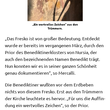
„Ein wert­vol­les Zei­chen“ aus den
Trümmern.
„Das Fres­ko ist von gro­ßer Bedeu­tung. Ent­deckt
wur­de er bereits im ver­gan­ge­nen März, durch den
Pri­or des Bene­dik­ti­ner­klo­sters von Nur­sia, der
auch den bezeich­nen­den Namen Bene­dikt trägt.
Nun konn­ten wir es in sei­ner gan­zen Schön­heit
genau doku­men­tie­ren“, so Mercalli.
Die Bene­dik­ti­ner wuß­ten vor dem Erd­be­ben
nichts von die­sem Fres­ko. Erst aus den Trüm­mern
der Kir­che leuch­te­te es her­vor. „Für uns die Auf­fin­
dung ein wert­vol­les Zei­chen“, so der Prior.