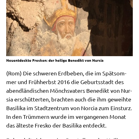
Neuentdeckte Fresken: der heilige Benedikt von Nursia
(Rom) Die schwe­ren Erd­be­ben, die im Spät­som­
mer und Früh­herbst 2016 die Geburts­stadt des
abend­län­di­schen Mönchs­va­ters Bene­dikt von Nur­
sia erschüt­ter­ten, brach­ten auch die ihm geweih­te
Basi­li­ka im Stadt­zen­trum von Nor­cia zum Ein­sturz.
In den Trüm­mern wur­de im ver­gan­ge­nen Monat
das älte­ste Fres­ko der Basi­li­ka entdeckt.