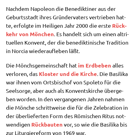
Nach­dem Napo­le­on die Bene­dik­ti­ner aus der
Geburts­stadt ihres Grün­der­va­ters ver­trie­ben hat­
Rück­
te, erfolg­te im Hei­li­gen Jahr 2000 die erste
kehr von Mön­chen
. Es han­delt sich um einen alt­ri­
tu­el­len Kon­vent, der die bene­dik­t­i­ni­sche Tra­di­ti­on
in Nor­cia wie­der­auf­le­ben läßt.
im Erd­be­ben
Die Mönchs­ge­mein­schaft hat
alles
Klo­ster und die Kir­che
ver­lo­ren, das
. Die Basi­li­ka
war ihnen vom Orts­bi­schof von Spo­le­to für die
Seel­sor­ge, aber auch als Kon­vents­kir­che über­ge­
ben wor­den. In den ver­gan­ge­nen Jah­ren nah­men
die Mön­che schritt­wei­se die für die Zele­bra­ti­on in
der über­lie­fer­ten Form des Römi­schen Ritus not­
Rück­bau­ten
wen­di­gen
vor, so wie die Basi­li­ka bis
zur Lit­ur­gie­re­form von 1969 war.