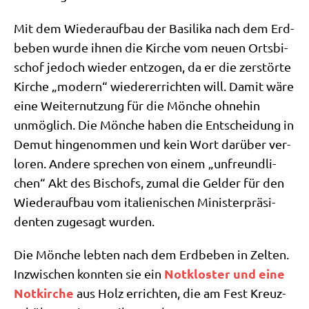
Mit dem Wie­der­auf­bau der Basi­li­ka nach dem Erd­
be­ben wur­de ihnen die Kir­che vom neu­en Orts­bi­
schof jedoch wie­der ent­zo­gen, da er die zer­stör­te
Kir­che „modern“ wie­der­errich­ten will. Damit wäre
eine Wei­ter­nut­zung für die Mön­che ohne­hin
unmög­lich. Die Mön­che haben die Ent­schei­dung in
Demut hin­ge­nom­men und kein Wort dar­über ver­
lo­ren. Ande­re spre­chen von einem „unfreund­li­
chen“ Akt des Bischofs, zumal die Gel­der für den
Wie­der­auf­bau vom ita­lie­ni­schen Mini­ster­prä­si­
den­ten zuge­sagt wurden.
Die Mön­che leb­ten nach dem Erd­be­ben in Zel­ten.
Not­klo­ster und eine
Inzwi­schen konn­ten sie ein
Not­kir­che
aus Holz errich­ten, die am Fest Kreuz­