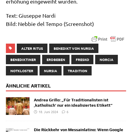
erhö­hung ein­ge­weiht wurden.
Text: Giu­sep­pe Nardi
Bild: Neb­bie del Tem­po (Screen­shot)
ALTER RITUS
BENEDIKT VON NURSIA
BENEDIKTINER
ERDBEBEN
FRESKO
NORCIA
NOTKLOSTER
NURSIA
TRADITION
ÄHNLICHE ARTIKEL
Andrea Grillo: „Für Traditionalisten ist
‚katholisch‘ nur ein idealisiertes Etikett“
18. Juni 2024
6
Die Rückkehr von Messainlatino: Wenn Google