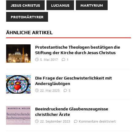
JESUS CHRISTUS
LUCIANUS
MARTYRIUM
PROTOMÄRTYRER
ÄHNLICHE ARTIKEL
Protestantische Theologen bestätigen die
Stiftung der Kirche durch Jesus Christus
5. Mai 2017
1
Die Frage der Geschwisterlichkeit mit
Andersgläubigen
22. Mai 2025
5
Beeindruckende Glaubenszeugnisse
christlicher Ärzte
22. September 2023
Kommentare deaktiviert