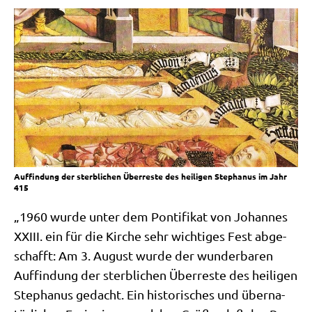
Auffindung der sterblichen Überreste des heiligen Stephanus im Jahr
415
„1960 wur­de unter dem Pon­ti­fi­kat von Johan­nes
XXIII. ein für die Kir­che sehr wich­ti­ges Fest abge­
schafft: Am 3. August wur­de der wun­der­ba­ren
Auf­fin­dung der sterb­li­chen Über­re­ste des hei­li­gen
Ste­pha­nus gedacht. Ein histo­ri­sches und über­na­