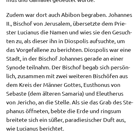
Zudem war dort auch Abi­bon begra­ben. Johan­nes
II., Bischof von Jeru­sa­lem, über­setz­te dem Prie­
ster Lucia­nus die Namen und wies sie den Gesuch­
ten zu, als die­ser ihn in Dios­po­lis auf­such­te, um
das Vor­ge­fal­le­ne zu berich­ten. Dios­po­lis war eine
Stadt, in der Bischof Johan­nes gera­de an einer
Syn­ode teil­nahm. Der Bischof begab sich per­sön­
lich, zusam­men mit zwei wei­te­ren Bischö­fen aus
dem Kreis der Män­ner Got­tes, Eust­ho­nus von
Seba­ste (dem älte­ren Sama­ria) und Eleu­the­rus
von Jeri­cho, an die Stel­le. Als sie das Grab des Ste­
pha­nus öff­ne­ten, beb­te die Erde und rings­um
brei­te­te sich ein süßer, para­die­si­scher Duft aus,
wie Lucia­nus berichtet.