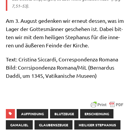
7,51–53).
Am 3. August geden­ken wir erneut des­sen, was im
Lager der Got­tes­män­ner gesche­hen ist. Dabei bit­
ten wir mit dem hei­li­gen Ste­pha­nus für die inne­
ren und äuße­ren Fein­de der Kirche.
Text: Cri­sti­na Sic­car­di, Cor­re­spon­den­za Romana
Bild: Corr­sipon­den­za Romana/​MiL (Ber­nar­dus
Dad­di, um 1345, Vati­ka­ni­sche Museen)
AUFFINDUNG
BLUTZEUGE
ERSCHEINUNG
GAMALIEL
GLAUBENSZEUGE
HEILIGER STEPHANUS