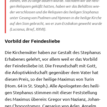
zäh­len, viel zu lan­ge dau­ern wür­de. Nach­dem wir die hei­li­
gen Reli­qui­en geküßt hat­ten, haben wir das Behält­nis wie­
der ver­schlos­sen und die Reli­qui­en des hei­li­gen Ste­pha­nus
unter Gesang von Psal­men und Hym­nen in die hei­li­ge Kir­che
auf den Sion gebracht, wo er zum Erz­dia­kon geweiht wur­de
(Lucia­nus, Brief, XXVII).
Vorbild der Feindesliebe
Die Kir­chen­vä­ter haben zur Gestalt des Ste­pha­nus
Erha­be­nes gelehrt, vor allem weil er das Vor­bild
der Fein­des­lie­be ist. Die Freund­schaft mit Gott,
die Adop­tiv­kind­schaft gegen­über dem Vater hat
die­sen Preis, so der hei­li­ge Maxi­mus von Turin
(Hom. 64 in St. Steph.). Alle Apo­lo­ge­ten des hei­li­
gen Ste­pha­nus stim­men mit die­ser Fest­stel­lung
des Maxi­mus über­ein: Gre­gor von Nazi­anz, Johan­
nes Chry­so­sto­mos, Cae­sa­ri­us von Arles, Anselm …