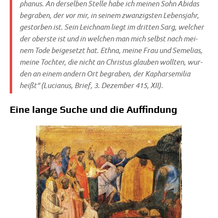
pha­nus. An der­sel­ben Stel­le habe ich mei­nen Sohn Abidas
begra­ben, der vor mir, in sei­nem zwan­zig­sten Lebens­jahr,
gestor­ben ist. Sein Leich­nam liegt im drit­ten Sarg, wel­cher
der ober­ste ist und in wel­chen man mich selbst nach mei­
nem Tode bei­gesetzt hat. Eth­na, mei­ne Frau und Seme­li­as,
mei­ne Toch­ter, die nicht an Chri­stus glau­ben woll­ten, wur­
den an einem andern Ort begra­ben, der Kaphar­se­mi­lia
heißt“ (Lucia­nus, Brief, 3. Dezem­ber 415, XII).
Eine lange Suche und die Auffindung