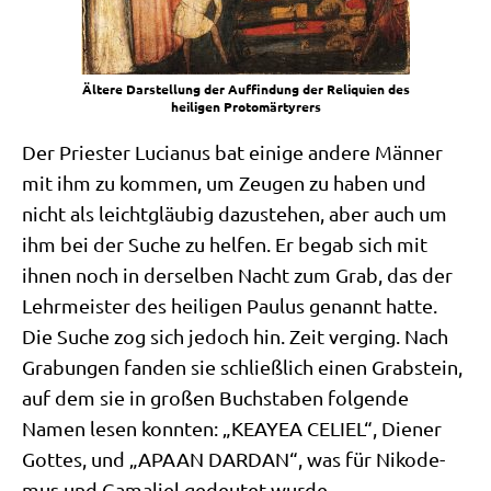
Älte­re Dar­stel­lung der Auf­fin­dung der Reli­qui­en des
hei­li­gen Protomärtyrers
Der Prie­ster Lucia­nus bat eini­ge ande­re Män­ner
mit ihm zu kom­men, um Zeu­gen zu haben und
nicht als leicht­gläu­big dazu­ste­hen, aber auch um
ihm bei der Suche zu hel­fen. Er begab sich mit
ihnen noch in der­sel­ben Nacht zum Grab, das der
Lehr­mei­ster des hei­li­gen Pau­lus genannt hat­te.
Die Suche zog sich jedoch hin. Zeit ver­ging. Nach
Gra­bun­gen fan­den sie schließ­lich einen Grab­stein,
auf dem sie in gro­ßen Buch­sta­ben fol­gen­de
Namen lesen konn­ten: „KEAYEA CELIEL“, Die­ner
Got­tes, und „APAAN DARDAN“, was für Niko­de­
mus und Gam­a­liel gedeu­tet wurde.