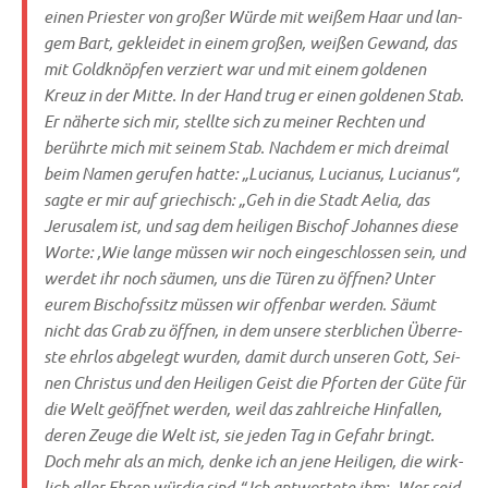
einen Prie­ster von gro­ßer Wür­de mit wei­ßem Haar und lan­
gem Bart, geklei­det in einem gro­ßen, wei­ßen Gewand, das
mit Gold­knöp­fen ver­ziert war und mit einem gol­de­nen
Kreuz in der Mit­te. In der Hand trug er einen gol­de­nen Stab.
Er näher­te sich mir, stell­te sich zu mei­ner Rech­ten und
berühr­te mich mit sei­nem Stab. Nach­dem er mich drei­mal
beim Namen geru­fen hat­te: „Lucia­nus, Lucia­nus, Lucia­nus“,
sag­te er mir auf grie­chisch: „Geh in die Stadt Aelia, das
Jeru­sa­lem ist, und sag dem hei­li­gen Bischof Johan­nes die­se
Wor­te: ‚Wie lan­ge müs­sen wir noch ein­ge­schlos­sen sein, und
wer­det ihr noch säu­men, uns die Türen zu öff­nen? Unter
eurem Bischofs­sitz müs­sen wir offen­bar wer­den. Säumt
nicht das Grab zu öff­nen, in dem unse­re sterb­li­chen Über­re­
ste ehr­los abge­legt wur­den, damit durch unse­ren Gott, Sei­
nen Chri­stus und den Hei­li­gen Geist die Pfor­ten der Güte für
die Welt geöff­net wer­den, weil das zahl­rei­che Hin­fal­len,
deren Zeu­ge die Welt ist, sie jeden Tag in Gefahr bringt.
Doch mehr als an mich, den­ke ich an jene Hei­li­gen, die wirk­
lich aller Ehren wür­dig sind.“ Ich ant­wor­te­te ihm: „Wer seid