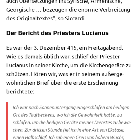
auch Über­set­zun­gen ins Syri­sche, Arme­ni­sche,
Geor­gi­sche … bezeu­gen die enor­me Ver­brei­tung
des Ori­gi­nal­tex­tes“, so Siccardi.
Der Bericht des Priesters Lucianus
Es war der 3. Dezem­ber 415, ein Frei­tag­abend.
Wie es damals üblich war, schlief der Prie­ster
Lucia­nus in sei­ner Kir­che, um die Kir­chen­ge­rä­te zu
schüt­zen. Hören wir, was er in sei­nem außer­ge­
wöhn­li­chen Brief über die erste Erschei­nung
berichtete:
Ich war nach Son­nen­un­ter­gang ein­ge­schla­fen am hei­li­gen
Ort des Tauf­beckens, wo ich die Gewohn­heit hat­te, zu
schla­fen, um die hei­li­gen Gerä­te mei­nes Dien­stes zu bewa­
chen. Zur drit­ten Stun­de fiel ich in eine Art von Eksta­se,
einen Halb­schlaf. Ich sah einen Greis von hohem Wuchs,