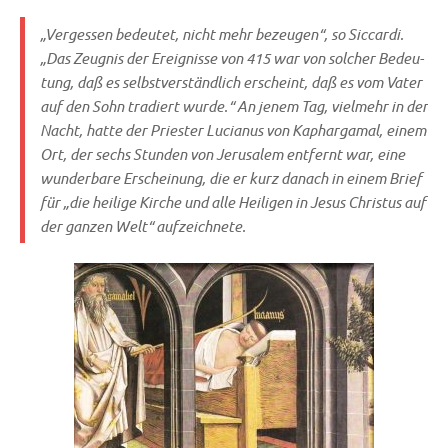
„Ver­ges­sen bedeu­tet, nicht mehr bezeu­gen“, so Sic­car­di.
„Das Zeug­nis der Ereig­nis­se von 415 war von sol­cher Bedeu­
tung, daß es selbst­ver­ständ­lich erscheint, daß es vom Vater
auf den Sohn tra­diert wur­de.“ An jenem Tag, viel­mehr in der
Nacht, hat­te der Prie­ster Lucia­nus von Kaphar­gam­al, einem
Ort, der sechs Stun­den von Jeru­sa­lem ent­fernt war, eine
wun­der­ba­re Erschei­nung, die er kurz danach in einem Brief
für „die hei­li­ge Kir­che und alle Hei­li­gen in Jesus Chri­stus auf
der gan­zen Welt“ aufzeichnete.