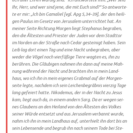
Ihr, Herr, und wer sind jene, die mit Euch sind?“ So ant­wor­te­
te er mir: „Ich bin Gam­a­liel [vgl. Apg 5,34–39], der den hei­li­
gen Pau­lus im Gesetz von Jeru­sa­lem unter­rich­tet hat. An
mei­ner Sei­te Rich­tung Mor­gen liegt Ste­pha­nus begra­ben,
den die Älte­sten und Prie­ster der Juden vor dem Stadt­tor
im Nor­den an der Stra­ße nach Cedar gestei­nigt haben. Sein
Leib lag dort einen Tag und eine Nacht unbe­gra­ben, aber
weder die Vögel noch vier­fü­ßi­ge Tie­re wag­ten es, ihn zu
berüh­ren. Die Gläu­bi­gen nah­men ihn dann auf mei­ne Mah­
nung wäh­rend der Nacht und brach­ten ihn in mein Land­
haus, wo ich ihn in mein eige­nes Grab­mal auf der Mor­gen­
sei­te leg­te, nach­dem ich sein Lei­chen­be­gräb­nis vier­zig Tage
lang gefei­ert hat­te. Niko­de­mus, der in der Nacht zu Jesus
kam, liegt auch da, in einem andern Sarg. Da er wegen sei­
nes Glau­bens an den Hei­land von den Älte­sten des Vol­kes
sei­ner Wür­de ent­setzt und aus Jeru­sa­lem ver­bannt wur­de,
nahm ich ihn in mein Land­haus auf, unter­hielt ihn dort bis an
sein Lebens­en­de und begrub ihn nach sei­nem Tode bei Ste­