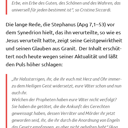
Erbe, ein Erbe des Guten, des Schö­nen und des Wah­ren, das
uni­ver­sell für jeden bestimmt ist“, so Cri­sti­na Siccardi.
Die lan­ge Rede, die Ste­pha­nus (Apg 7,1–53) vor
dem Syn­e­dri­on hielt, das ihn ver­ur­teil­te, so wie es
Jesus ver­ur­teilt hat­te, zeigt sei­ne Geist­ge­wirkt­heit
und sei­nen Glau­ben aus Gra­nit. Der Inhalt erschüt­
tert noch heu­te wegen sei­ner Aktua­li­tät und läßt
den Puls höher schlagen:
„Ihr Hals­star­ri­gen, ihr, die ihr euch mit Herz und Ohr immer­
zu dem Hei­li­gen Geist wider­setzt, eure Väter schon und nun
auch ihr.
Wel­chen der Pro­phe­ten haben eure Väter nicht ver­folgt?
Sie haben die getö­tet, die die Ankunft des Gerech­ten
geweis­sagt haben, des­sen Ver­rä­ter und Mör­der ihr jetzt
gewor­den seid, ihr, die ihr durch die Anord­nung von Engeln
das Gesetz emp­fan­gen, es aber nicht gehal­ten habt“ (Apg