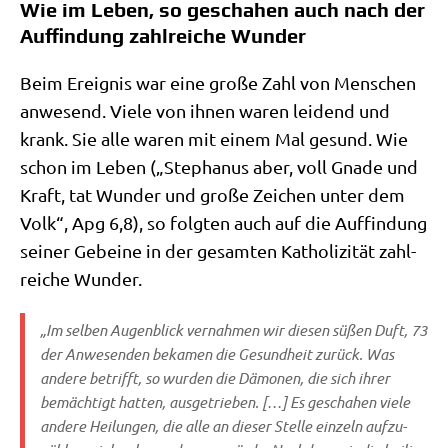
Wie im Leben, so geschahen auch nach der
Auffindung zahlreiche Wunder
Beim Ereig­nis war eine gro­ße Zahl von Men­schen
anwe­send. Vie­le von ihnen waren lei­dend und
krank. Sie alle waren mit einem Mal gesund. Wie
schon im Leben („Ste­pha­nus aber, voll Gna­de und
Kraft, tat Wun­der und gro­ße Zei­chen unter dem
Volk“, Apg 6,8), so folg­ten auch auf die Auf­fin­dung
sei­ner Gebei­ne in der gesam­ten Katho­li­zi­tät zahl­
rei­che Wunder.
„Im sel­ben Augen­blick ver­nah­men wir die­sen süßen Duft, 73
der Anwe­sen­den beka­men die Gesund­heit zurück. Was
ande­re betrifft, so wur­den die Dämo­nen, die sich ihrer
bemäch­tigt hat­ten, aus­ge­trie­ben. […] Es gescha­hen vie­le
ande­re Hei­lun­gen, die alle an die­ser Stel­le ein­zeln auf­zu­