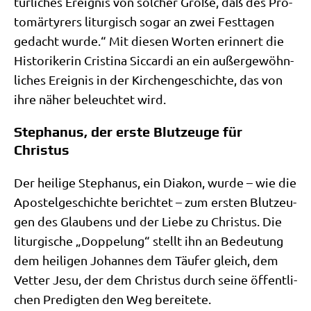
tür­li­ches Ereig­nis von sol­cher Grö­ße, daß des Pro­
to­mär­ty­rers lit­ur­gisch sogar an zwei Fest­ta­gen
gedacht wur­de.“ Mit die­sen Wor­ten erin­nert die
Histo­ri­ke­rin Cri­sti­na Sic­car­di an ein außer­ge­wöhn­
li­ches Ereig­nis in der Kir­chen­ge­schich­te, das von
ihre näher beleuch­tet wird.
Stephanus, der erste Blutzeuge für
Christus
Der hei­li­ge Ste­pha­nus, ein Dia­kon, wur­de – wie die
Apo­stel­ge­schich­te berich­tet – zum ersten Blut­zeu­
gen des Glau­bens und der Lie­be zu Chri­stus. Die
lit­ur­gi­sche „Dop­pe­lung“ stellt ihn an Bedeu­tung
dem hei­li­gen Johan­nes dem Täu­fer gleich, dem
Vet­ter Jesu, der dem Chri­stus durch sei­ne öffent­li­
chen Pre­dig­ten den Weg bereitete.