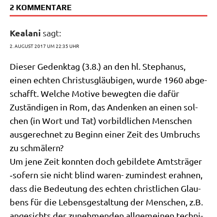
2 KOMMENTARE
Kealani
sagt:
2. AUGUST 2017 UM 22:35 UHR
Die­ser Gedenk­tag (3.8.) an den hl. Ste­pha­nus,
einen ech­ten Chri­stus­gläu­bi­gen, wur­de 1960 abge­
schafft. Wel­che Moti­ve beweg­ten die dafür
Zustän­di­gen in Rom, das Andenken an einen sol­
chen (in Wort und Tat) vor­bild­li­chen Men­schen
aus­ge­rech­net zu Beginn einer Zeit des Umbruchs
zu schmälern?
Um jene Zeit konn­ten doch gebil­de­te Amts­trä­ger
‑sofern sie nicht blind waren- zumin­dest erah­nen,
dass die Bedeu­tung des ech­ten christ­li­chen Glau­
bens für die Lebens­ge­stal­tung der Men­schen, z.B.
ange­sichts der zuneh­men­den all­ge­mei­nen tech­ni­