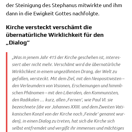
der Stei­ni­gung des Ste­pha­nus mit­wirk­te und ihm
dann in die Ewig­keit Got­tes nachfolgte.
Kirche versteckt verschämt die
übernatürliche Wirklichkeit für den
„Dialog“
„Was in jenem Jahr 415 der Kir­che gesche­hen ist, inter­es­
siert aber nicht mehr. Ver­schämt wird die über­na­tür­li­che
Wirk­lich­keit in einem unge­zähm­ten Drang, der Welt zu
gefal­len, ver­steckt. Mit dem Ziel, mit den Neo­po­si­ti­vi­sten –
den Ver­leum­dern von Visio­nen, Erschei­nun­gen und himm­li­
schen Phä­no­men – mit den Libe­ra­len, den Kom­mu­ni­sten,
den Radi­ka­len … kurz, allen ‚Fer­nen‘, wie Paul VI. sie
bezeich­ne­te (die vor Johan­nes XXIII. und dem Zwei­ten Vati­
ka­ni­schen Kon­zil von der Kir­che noch ‚Fein­de‘ genannt wur­
den), in einen Dia­log zu tre­ten, hat sich die Kir­che sich
selbst ent­frem­det und ver­gißt ihr immenses und mäch­ti­ges