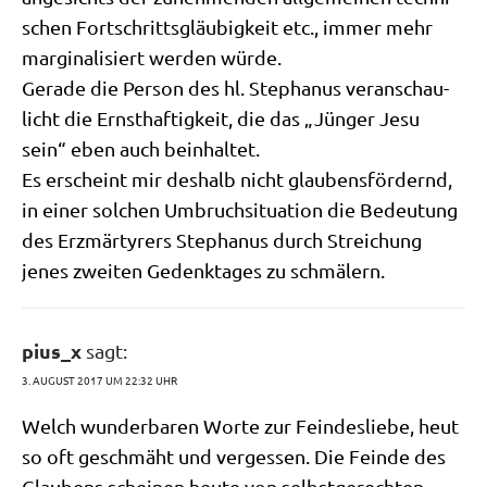
schen Fort­schritts­gläu­big­keit etc., immer mehr
mar­gi­na­li­siert wer­den würde.
Gera­de die Per­son des hl. Ste­pha­nus ver­an­schau­
licht die Ernst­haf­tig­keit, die das „Jün­ger Jesu
sein“ eben auch beinhaltet.
Es erscheint mir des­halb nicht glau­bens­för­dernd,
in einer sol­chen Umbruch­si­tua­ti­on die Bedeu­tung
des Erz­mär­ty­rers Ste­pha­nus durch Strei­chung
jenes zwei­ten Gedenk­ta­ges zu schmälern.
pius_x
sagt:
3. AUGUST 2017 UM 22:32 UHR
Welch wun­der­ba­ren Wor­te zur Fein­des­lie­be, heut
so oft geschmäht und ver­ges­sen. Die Fein­de des
Glau­bens schei­nen heu­te von selbst­ge­rech­ten