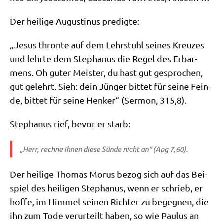
Der hei­li­ge Augu­sti­nus predigte:
„Jesus thron­te auf dem Lehr­stuhl sei­nes Kreu­zes
und lehr­te dem Ste­pha­nus die Regel des Erbar­
mens. Oh guter Mei­ster, du hast gut gespro­chen,
gut gelehrt. Sieh: dein Jün­ger bit­tet für sei­ne Fein­
de, bit­tet für sei­ne Hen­ker“ (Ser­mon, 315,8).
Ste­pha­nus rief, bevor er starb:
„Herr, rech­ne ihnen die­se Sün­de nicht an“ (Apg 7,60).
Der hei­li­ge Tho­mas Morus bezog sich auf das Bei­
spiel des hei­li­gen Ste­pha­nus, wenn er schrieb, er
hof­fe, im Him­mel sei­nen Rich­ter zu begeg­nen, die
ihn zum Tode ver­ur­teilt haben, so wie Pau­lus an