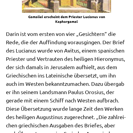
Gam­a­liel erscheint dem Prie­ster Lucia­nus von
Kaphargamal
Dar­in ist vom ersten von vier „Gesich­tern“ die
Rede, die der Auf­fin­dung vor­aus­gin­gen. Der Brief
des Lucia­nus wur­de von Avi­tus, einem spa­ni­schen
Prie­ster und Ver­trau­ten des hei­li­gen Hie­ro­ny­mus,
der sich damals in Jeru­sa­lem auf­hielt, aus dem
Grie­chi­schen ins Latei­ni­sche über­setzt, um ihn
auch im Westen bekannt­zu­ma­chen. Dazu über­gab
er ihn sei­nem Lands­mann Pau­lus Oro­si­us, der
gera­de mit einem Schiff nach Westen auf­brach.
Die­se Über­set­zung wur­de lan­ge Zeit den Wer­ken
des hei­li­gen Augu­sti­nus zuge­rech­net. „Die zahl­rei­
chen grie­chi­schen Aus­ga­ben des Brie­fes, aber