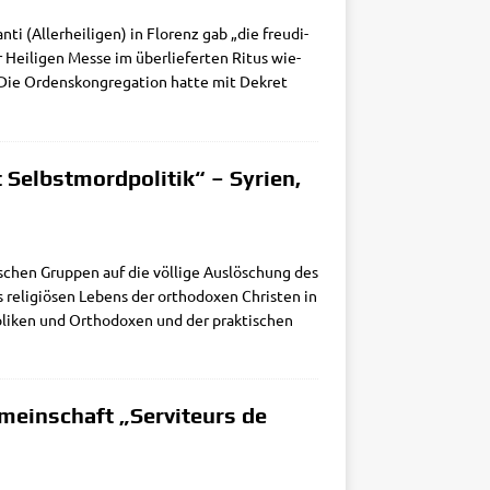
ti (Aller­hei­li­gen) in Flo­renz gab „die freu­di­
Hei­li­gen Mes­se im über­lie­fer­ten Ritus wie­
Die Ordens­kon­gre­ga­ti­on hat­te mit Dekret
 Selbstmordpolitik“ – Syrien,
­schen Grup­pen auf die völ­li­ge Aus­lö­schung des
des reli­giö­sen Lebens der ortho­do­xen Chri­sten in
o­li­ken und Ortho­do­xen und der prak­ti­schen
meinschaft „Serviteurs de