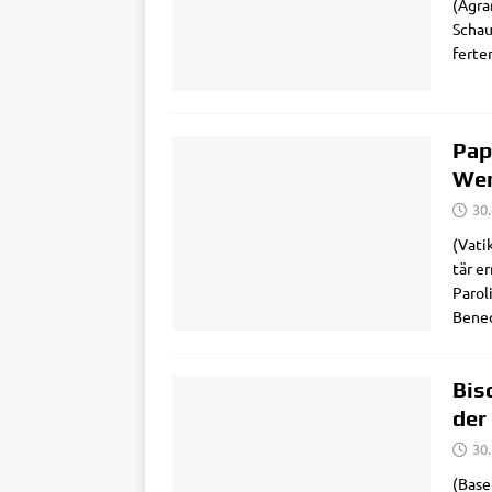
(Agra
Schau­
fer­t
Pap
Wen
30
(Vati­
tär er
Paro­l
Bene­d
Bis
der
30
(Basel