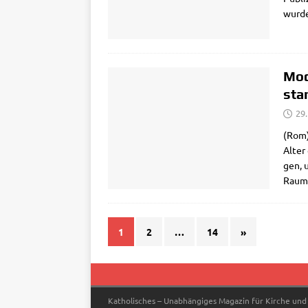
wur­de
Mod
sta
29
(Rom) 
Alter
gen, u
Raum g
1
2
…
14
»
Katholisches – Unabhängiges Magazin für Kirche und