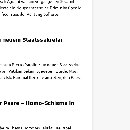
utsch Agram) war am ver­gan­ge­nen 30. Juni
ier­te ein Neu­prie­ster sei­ne Pri­miz im über­lie­
­fi­cum aus der Äch­tung befreite.
u neuem Staatssekretär –
o­ma­ten Pie­tro Paro­lin zum neu­en Staats­se­kre­
l vom Vati­kan bekannt­ge­ge­ben wur­de. Msgr.
ar­cis­io Kar­di­nal Ber­to­ne antre­ten, den Papst
r Paare – Homo-Schisma in
g beim The­ma Homo­se­xua­li­tät. Die Bibel