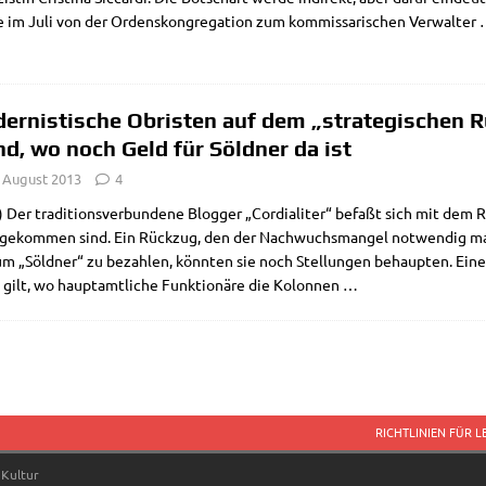
 im Juli von der Ordens­kon­gre­ga­ti­on zum kom­mis­sa­ri­schen Ver­wal­ter
ernistische Obristen auf dem „strategischen R
nd, wo noch Geld für Söldner da ist
. August 2013
4
Der tra­di­ti­ons­ver­bun­de­ne Blog­ger „Cor­dia­li­ter“ befaßt sich mit dem 
 gekom­men sind. Ein Rück­zug, den der Nach­wuchs­man­gel not­wen­dig mac
m „Söld­ner“ zu bezah­len, könn­ten sie noch Stel­lun­gen behaup­ten. Eine 
ilt, wo haupt­amt­li­che Funk­tio­nä­re die Kolon­nen
…
RICHTLINIEN FÜR 
 Kultur