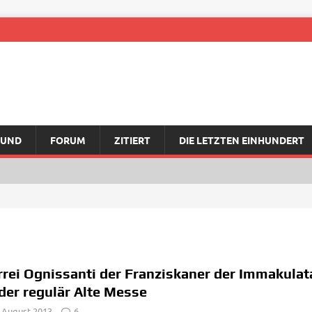
RUND
FORUM
ZITIERT
DIE LETZTEN EINHUNDERT
rrei Ognissanti der Franziskaner der Immakulat
der regulär Alte Messe
. August 2013
6