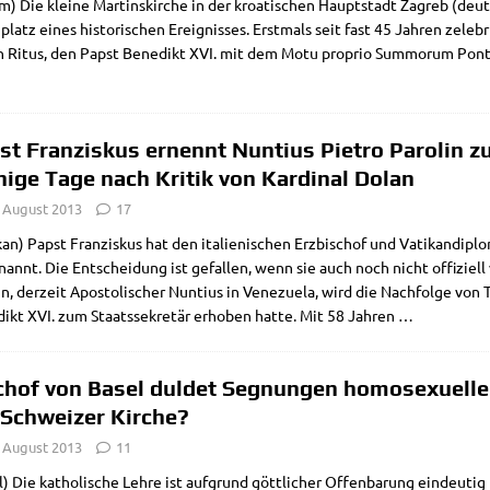
m) Die klei­ne Mar­tins­kir­che in der kroa­ti­schen Haupt­stadt Zagreb (de
platz eines histo­ri­schen Ereig­nis­ses. Erst­mals seit fast 45 Jah­ren zele­br
en Ritus, den Papst Bene­dikt XVI. mit dem Motu pro­prio Sum­morum Pon­ti
st Franziskus ernennt Nuntius Pietro Parolin z
ige Tage nach Kritik von Kardinal Dolan
. August 2013
17
kan) Papst Fran­zis­kus hat den ita­lie­ni­schen Erz­bi­schof und Vati­kan­di­pl
nannt. Die Ent­schei­dung ist gefal­len, wenn sie auch noch nicht offi­zi­el
in, der­zeit Apo­sto­li­scher Nun­ti­us in Vene­zue­la, wird die Nach­fol­ge von T
ikt XVI. zum Staats­se­kre­tär erho­ben hat­te. Mit 58 Jah­ren
…
chof von Basel duldet Segnungen homosexuelle
 Schweizer Kirche?
. August 2013
11
) Die katho­li­sche Leh­re ist auf­grund gött­li­cher Offen­ba­rung ein­deu­ti