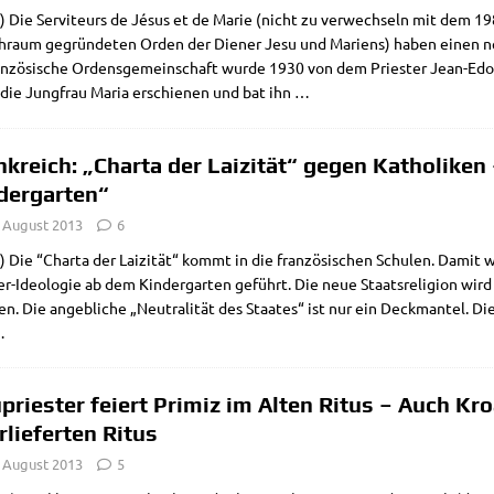
s) Die Ser­vi­teurs de Jésus et de Marie (nicht zu ver­wech­seln mit dem 
­raum gegrün­de­ten Orden der Die­ner Jesu und Mari­ens) haben einen neu­en
an­zö­si­sche Ordens­ge­mein­schaft wur­de 1930 von dem Prie­ster Jean-
die Jung­frau Maria erschie­nen und bat ihn
…
nkreich: „Charta der Laizität“ gegen Katholiken
dergarten“
. August 2013
6
) Die “Char­ta der Lai­zi­tät“ kommt in die fran­zö­si­schen Schu­len. Damit
er-Ideo­­lo­­gie ab dem Kin­der­gar­ten geführt. Die neue Staats­re­li­gi­on wird
en. Die angeb­li­che „Neu­tra­li­tät des Staa­tes“ ist nur ein Deck­man­tel. D
…
priester feiert Primiz im Alten Ritus – Auch Kr
rlieferten Ritus
. August 2013
5