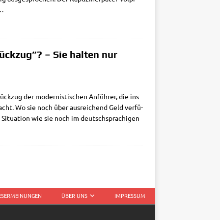
…
ückzug“? – Sie halten nur
Rück­zug der moder­ni­sti­schen Anfüh­rer, die ins
ht. Wo sie noch über aus­rei­chend Geld ver­fü­
Situa­ti­on wie sie noch im deutsch­spra­chi­gen
LESERMEINUNGEN
ÜBER UNS
IMPRESSUM