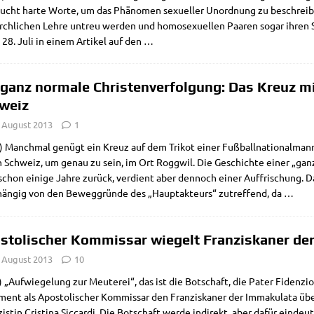
cht har­te Wor­te, um das Phä­no­men sexu­el­ler Unord­nung zu beschrei­ben
irch­li­chen Leh­re untreu wer­den und homo­se­xu­el­len Paa­ren sogar ihr
 28. Juli in einem Arti­kel auf den
…
 ganz normale Christenverfolgung: Das Kreuz mi
weiz
. August 2013
1
) Manch­mal genügt ein Kreuz auf dem Tri­kot einer Fuß­ball­na­tio­nal­man
n Schweiz, um genau zu sein, im Ort Rogg­wil. Die Geschich­te einer „ganz g
chon eini­ge Jah­re zurück, ver­dient aber den­noch einer Auf­fri­schung. Da
hän­gig von den Beweg­grün­de des „Haupt­ak­teurs“ zutref­fend, da
…
stolischer Kommissar wiegelt Franziskaner der
. August 2013
10
„Auf­wie­ge­lung zur Meu­te­rei“, das ist die Bot­schaft, die Pater Fidenzi
ent als Apo­sto­li­scher Kom­mis­sar den Fran­zis­ka­ner der Imma­ku­la­ta über­
zi­stin Cri­sti­na Sic­car­di. Die Bot­schaft wer­de indi­rekt, aber dafür ein­deu­