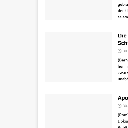
gebrau
der k
te am
Die
Sch
30
(Bern
hen i
zwar s
unab­
Apo
30
(Rom) 
Doku­m
Publi­