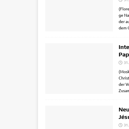
(Flo­r
ge Nac
der au
dem O
Int
Pap
31
(Mos­k
Chri­s
der Vo
Zusam­
Neu
Jés
31