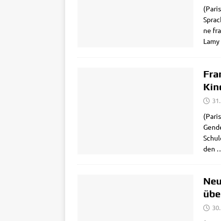
(Pari
Sprach
ne fr
Lamy 
Fra
Kin
31
(Paris
Gen­­d
Schu­l
den
Neu
übe
30