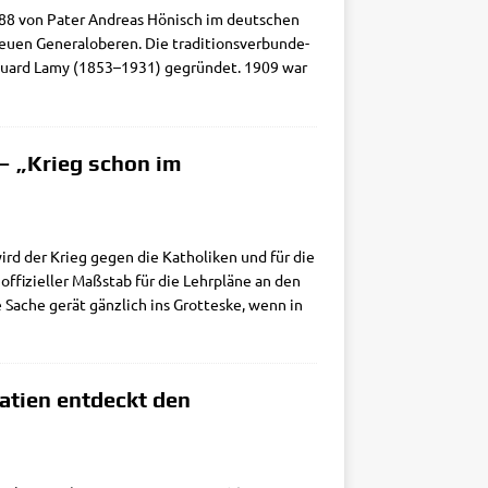
1988 von Pater Andre­as Hönisch im deut­schen
 Gene­ral­obe­ren. Die tra­di­ti­ons­ver­bun­de­
Edouard Lamy (1853–1931) gegrün­det. 1909 war
 – „Krieg schon im
 wird der Krieg gegen die Katho­li­ken und für die
 offi­zi­el­ler Maß­stab für die Lehr­plä­ne an den
ie Sache gerät gänz­lich ins Grot­tes­ke, wenn in
oatien entdeckt den