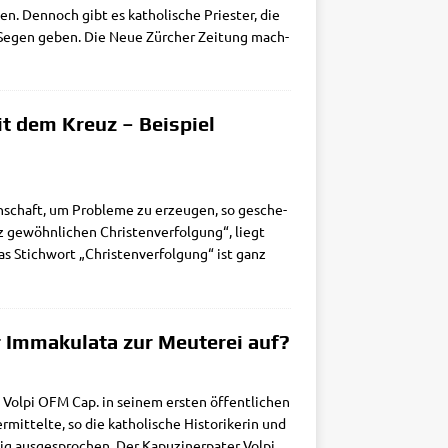
. Den­noch gibt es katho­li­sche Prie­ster, die
en Segen geben. Die Neue Zür­cher Zei­tung mach­
t dem Kreuz – Beispiel
n­schaft, um Pro­ble­me zu erzeu­gen, so gesche­
ewöhn­li­chen Chri­sten­ver­fol­gung“, liegt
s Stich­wort „Chri­sten­ver­fol­gung“ ist ganz
 Immakulata zur Meuterei auf?
o Vol­pi OFM Cap. in sei­nem ersten öffent­li­chen
mit­tel­te, so die katho­li­sche Histo­ri­ke­rin und
tig aus­ge­spro­chen. Der Kapu­zi­ner­pa­ter Vol­pi