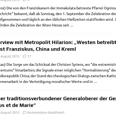
enz) Die von den Fran­zis­ka­nern der Imma­ku­la­ta betreu­te Pfar­rei Ognis­san­
h­richt“ bekannt, daß ab Sonn­tag, den 1. Sep­tem­ber die Zele­bra­ti­on der 
f­ge­nom­men und täg­lich an den übli­chen Meß­zei­ten statt­fin­den wird. 
rden die Zele­bra­ti­on der Alten Mes­se seit
…
erview mit Metropolit Hilarion: „Westen betreibt
st Franziskus, China und Kreml
. August 2013
17
au) Die Sor­ge um das Schick­sal der Chri­sten Syri­ens, wo “die extre­mi­sti
ten­tums“ hin­ar­bei­ten; die Signa­le einer mög­li­chen “Nor­ma­li­sie­rung“ 
lks­re­pu­blik Chi­na; der Stand des theo­lo­gi­schen Dia­logs zwi­schen Kath
men­ar­beit in der Ver­tei­di­gung mora­li­scher Wer­te und in
…
er traditionsverbundener Generaloberer der Ge
us et de Marie“
. August 2013
Kommentare deaktiviert