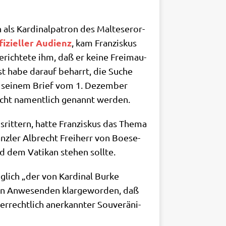
ls Kar­di­nal­pa­tron des Mal­te­ser­or­
fi­zi­el­ler Audi­enz
, kam Fran­zis­kus
rich­te­te ihm, daß er kei­ne Frei­mau­
apst habe dar­auf beharrt, die Suche
r in sei­nem Brief vom 1. Dezem­ber
 nicht nament­lich genannt werden.
it­tern, hat­te Fran­zis­kus das The­ma
z­ler Albrecht Frei­herr von Boe­se­
nd dem Vati­kan ste­hen sollte.
g­lich „der von Kar­di­nal Bur­ke
en Anwe­sen­den klar­ge­wor­den, daß
echt­lich aner­kann­ter Sou­ve­rä­ni­