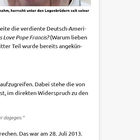
 nahm, herrscht unter den Logenbrüdern seit seiner
Sei­te die ver­dien­te Deutsch-Ame­ri­
 Love Pope Fran­cis?
(War­um lie­ben
it­ter Teil wur­de bereits ange­kün­
auf­zu­grei­fen. Dabei ste­he die von
pst, im direk­ten Wider­spruch zu den
mer dagegen.“
spre­chen. Das war am 28. Juli 2013.