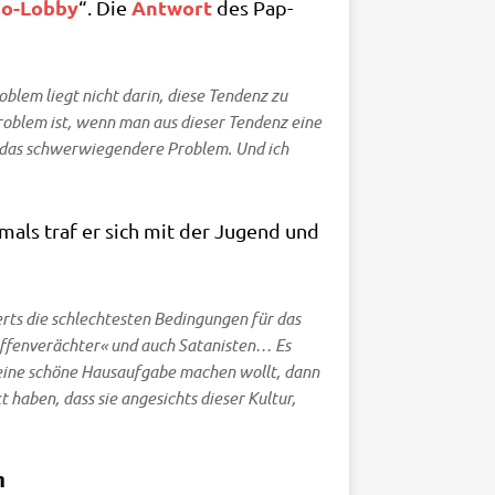
o-Lob­by
Ant­wort
“. Die
des Pap­
blem liegt nicht dar­in, die­se Ten­denz zu
Pro­blem ist, wenn man aus die­ser Ten­denz eine
ch das schwer­wie­gen­de­re Pro­blem. Und ich
Damals traf er sich mit der Jugend und
erts die schlech­te­sten Bedin­gun­gen für das
fen­ver­äch­ter« und auch Sata­ni­sten… Es
eine schö­ne Haus­auf­ga­be machen wollt, dann
 haben, dass sie ange­sichts die­ser Kul­tur,
n