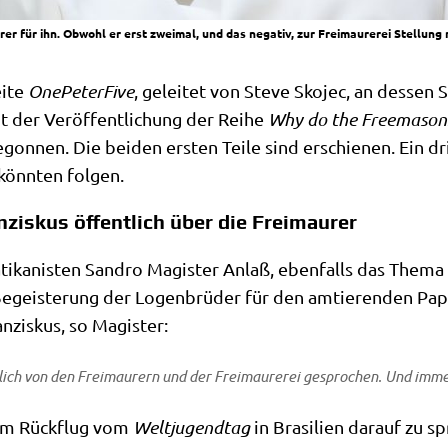
er für ihn. Obwohl er erst zweimal, und das negativ, zur Freimaurerei Stellung
i­te
One­Pe­ter­Fi­ve
, gelei­tet von Ste­ve Sko­jec, an des­sen 
t der Ver­öf­fent­li­chung der Rei­he
Why do the Free­ma­sons
egon­nen. Die bei­den ersten Tei­le sind erschie­nen. Ein dr
, könn­ten folgen.
ziskus öffentlich über die Freimaurer
ti­ka­ni­sten San­dro Magi­ster Anlaß, eben­falls das The­ma 
Begei­ste­rung der Logen­brü­der für den amtie­ren­den Pa
n­zis­kus, so Magister:
­lich von den Frei­mau­rern und der Frei­mau­re­rei gespro­chen. Und im
dem Rück­flug vom
Welt­ju­gend­tag
in Bra­si­li­en dar­auf zu 