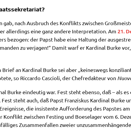
aatssekretariat?
o­lin gab, nach Aus­bruch des Kon­flikts zwi­schen Groß­mei­s
21. D
 aller­dings eine ganz ande­re Inter­pre­ta­ti­on. Am
­gers bezo­gen: der Papst habe eine Hal­tung der aus­ge­st
man­den zu ver­ja­gen!“ Damit warf er Kar­di­nal Bur­ke vor
rief an Kar­di­nal Bur­ke sei aber „kei­nes­wegs kon­zi­li­an
e­te, so Ric­car­do Cascio­li, der Chef­re­dak­teur von
Nuo­va
nal Bur­ke ein­deu­tig war. Fest steht eben­so, daß – als es e
l­te. Fest steht auch, daß Papst Fran­zis­kus Kar­di­nal Bur­k
Ereig­nis­se, die insi­sten­te Auf­for­de­rung des Pap­stes
 Kon­flikt zwi­schen Fest­ing und Boe­se­la­ger vom 6. Dez
fäl­li­ges Zusam­men­fal­len zwei­er unzu­sam­men­hän­gen­d