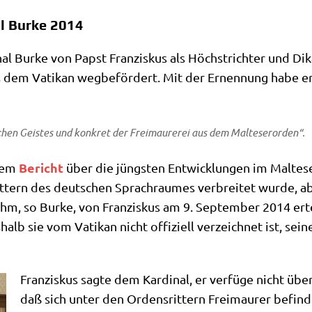
al Burke 2014
Bur­ke von Papst Fran­zis­kus als Höchst­rich­ter und Dik­as
us dem Vati­kan weg­be­för­dert. Mit der Ernen­nung habe er 
li­chen Gei­stes und kon­kret der Frei­mau­re­rei aus dem Malteserorden“.
Bericht
inem
über die jüng­sten Ent­wick­lun­gen im Mal­te­s
rit­tern des deut­schen Sprach­rau­mes ver­brei­tet wur­de, 
hm, so Bur­ke, von Fran­zis­kus am 9. Sep­tem­ber 2014 ert
halb sie vom Vati­kan nicht offi­zi­ell ver­zeich­net ist, sei
Fran­zis­kus sag­te dem Kar­di­nal, er ver­fü­ge nicht übe
daß sich unter den Ordens­rit­tern Frei­mau­rer befin­d