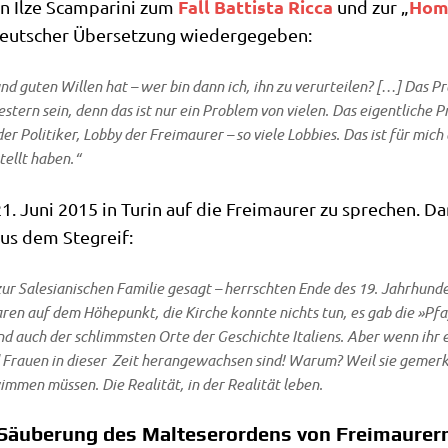
Fall Bat­ti­sta Ric­ca
Hom
in Ilze Scam­pa­ri­ni zum
und zur „
deut­scher Über­set­zung wiedergegeben:
guten Wil­len hat – wer bin dann ich, ihn zu ver­ur­tei­len? […] Das Pro­
tern sein, denn das ist nur ein Pro­blem von vie­len. Das eigent­li­che 
er Poli­ti­ker, Lob­by der Frei­mau­rer – so vie­le Lob­bies. Das ist für mi
stellt haben.“
21. Juni 2015 in Turin auf die Frei­mau­rer zu spre­chen. 
 aus dem Stegreif:
ur Sale­sia­ni­schen Fami­lie gesagt – herrsch­ten Ende des 19. Jahr­hun­d
n auf dem Höhe­punkt, die Kir­che konn­te nichts tun, es gab die »Pfaf­
d auch der schlimm­sten Orte der Geschich­te Ita­li­ens. Aber wenn ihr 
 Frau­en in die­ser Zeit her­an­ge­wach­sen sind! War­um? Weil sie gemerkt
men müs­sen. Die Rea­li­tät, in der Rea­li­tät leben.
e Säuberung des Malteserordens von Freimaurer