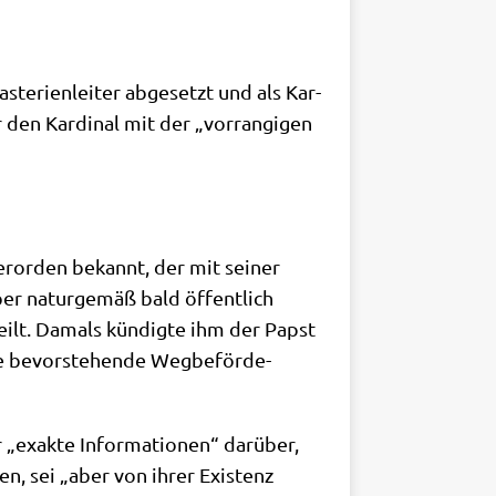
te­ri­en­lei­ter abge­setzt und als Kar­
den Kar­di­nal mit der „vor­ran­gi­gen
er­or­den bekannt, der mit sei­ner
aber natur­ge­mäß bald öffent­lich
eilt. Damals kün­dig­te ihm der Papst
­ne bevor­ste­hen­de Weg­be­för­de­
r „exak­te Infor­ma­tio­nen“ dar­über,
en, sei „aber von ihrer Exi­stenz