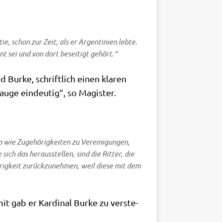
e, schon zur Zeit, als er Argen­ti­ni­en leb­te.
sent sei und von dort besei­tigt gehört.“
 Bur­ke, schrift­lich einen kla­ren
­au­ge ein­deu­tig“, so Magister.
wie Zuge­hö­rig­kei­ten zu Ver­ei­ni­gun­gen,
sich das her­aus­stel­len, sind die Rit­ter, die
ö­rig­keit zurück­zu­neh­men, weil die­se mit dem
 gab er Kar­di­nal Bur­ke zu ver­ste­