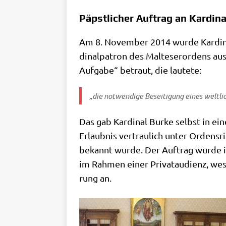
Päpstlicher Auftrag an Kardin
Am 8. Novem­ber 2014 wur­de Kar­di­nal 
di­nal­pa­tron des Mal­te­ser­or­dens a
Auf­ga­be“ betraut, die lautete:
„die not­wen­di­ge Besei­ti­gung eines welt­
Das gab Kar­di­nal Bur­ke selbst in e
Erlaub­nis ver­trau­lich unter Ordens­
bekannt wur­de. Der Auf­trag wur­de i
im Rah­men einer Pri­vat­au­di­enz, wes­
rung an.