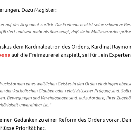
e­run­gen. Dazu Magister:
ter auf das Argu­ment zurück. Die Frei­mau­re­rei ist sei­ne schwar­ze Besti
 infil­triert und war mehr als über­zeugt, daß sie im Mal­te­ser­or­den prä­
s­kus dem Kar­di­nal­pa­tron des Ordens, Kar­di­nal Ray­mond
­bens
auf die Frei­mau­re­rei anspielt, sei für „ein Exper­ten
rucks­for­men eines welt­li­chen Gei­stes in den Orden ein­drin­gen eben­so 
den katho­li­schen Glau­ben oder rela­ti­vi­sti­scher Prä­gung sind. Soll­te 
io­nen, Bewe­gun­gen und Ver­ei­ni­gun­gen sind, auf­zu­for­dern, ihrer Zuge­h
ö­rig­keit unver­ein­bar ist.“
sei­nen Gedan­ken zu einer Reform des Ordens vor­an. Damit
lüs­se Prio­ri­tät hat.