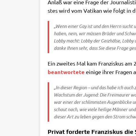
Anlaß war eine Fra­ge der Jour­na­li­st
stes wird vom Vati­kan wie folgt in 
„Wenn einer Gay ist und den Herrn sucht und 
haben, nein, wir müs­sen Brü­der und Schwe­s
Lob­by macht: Lob­by der Geiz­häl­se, Lob­by d
dan­ke Ihnen sehr, dass Sie die­se Fra­ge ge
Ein zwei­tes Mal kam Fran­zis­kus am 
beant­wor­te­te
eini­ge ihrer Fra­gen
„In die­ser Regi­on – und das habe ich auch z
Wachs­tum der Jugend: Die Frei­mau­rer ware
war einer der schlimm­sten Augen­blicke un
schaut nach, wie vie­le hei­li­ge Män­ner und
die­ser Art zu leben gegen den Strom schwim­
Privat forderte Franziskus di