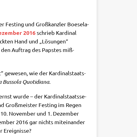
ter Fest­ing und Groß­kanz­ler Boe­se­la­
ezem­ber 2016
schrieb Kar­di­nal
reck­ten Hand und „Lösun­gen“
, den Auf­trag des Pap­stes miß­
t“ gewe­sen, wie der Kar­di­nal­staats­
 Bus­so­la Quo­ti­dia­na
.
rnst wur­de – der Kar­di­nal­staats­se­
e und Groß­mei­ster Fest­ing im Regen
 am 10. Novem­ber und 1. Dezem­ber
em­ber 2016 gar nichts mit­ein­an­der
er Ereignisse?