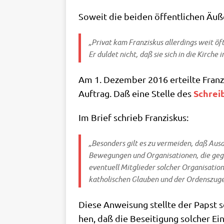
Soweit die bei­den öffent­li­chen Äuß
„Pri­vat kam Fran­zis­kus aller­dings weit öf
Er dul­det nicht, daß sie sich in die Kir­che
Am 1. Dezem­ber 2016 erteil­te Fran­zi
Schrei
Auf­trag. Daß eine Stel­le des
Im Brief schrieb Franziskus:
„Beson­ders gilt es zu ver­mei­den, daß Aus­d
Bewe­gun­gen und Orga­ni­sa­tio­nen, die gegen 
even­tu­ell Mit­glie­der sol­cher Orga­ni­sa­t
katho­li­schen Glau­ben und der Ordens­zu­ge­h
Die­se Anwei­sung stell­te der Papst 
hen, daß die Besei­ti­gung sol­cher Ein­f