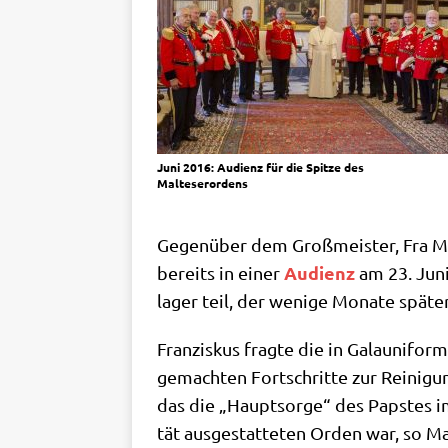
Juni 2016: Audi­enz für die Spit­ze des
Malteserordens
Gegen­über dem Groß­mei­ster, Fra Matt
Audi­enz
bereits in einer
am 23. Juni
la­ger teil, der weni­ge Mona­te spä­t
Fran­zis­kus frag­te die in Gala­uni­for
gemach­ten Fort­schrit­te zur Rei­ni­
das die „Haupt­sor­ge“ des Pap­stes im
tät aus­ge­stat­te­ten Orden war, so M