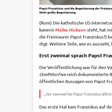
Papst Franziskus und die Begeisterung der Freimaur
Wahl große Begeisterung.
(Rom) Die katho­li­sche US-Inter­net­se
Mai­ke Hick­son
ka­ne­rin
steht, hat mi
die Frei­mau­rer Papst Fran­zis­kus?) b
digt. Wei­te­re Tei­le, wie es aus­sieht
Erst zweimal sprach Papst Fran
Die Ver­öf­fent­li­chung war für den Va
One­Pe­ter­Fi­ve
reich doku­men­tier­te 
öffent­li­chen Aus­sa­gen von Papst Fra
„Nur zwei­mal hat Papst Fran­zis­kus öffent
Das erste Mal kam Fran­zis­kus auf 