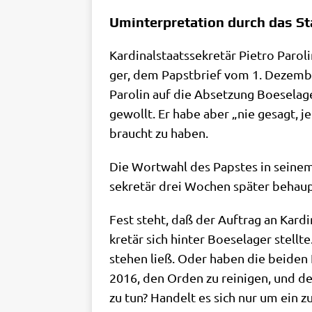
Uminterpretation durch das St
Kar­di­nal­staats­se­kre­tär Pie­tro Par
ger, dem Papst­brief vom 1. Dezem­ber
Paro­lin auf die Abset­zung Boe­se­la
gewollt. Er habe aber „nie gesagt, je
braucht zu haben.
Die Wort­wahl des Pap­stes in sei­nem B
se­kre­tär drei Wochen spä­ter behaup­t
Fest steht, daß der Auf­trag an Kar­di­
kre­tär sich hin­ter Boe­se­la­ger stel
ste­hen ließ. Oder haben die bei­den 
2016, den Orden zu rei­ni­gen, und der
zu tun? Han­delt es sich nur um ein zu