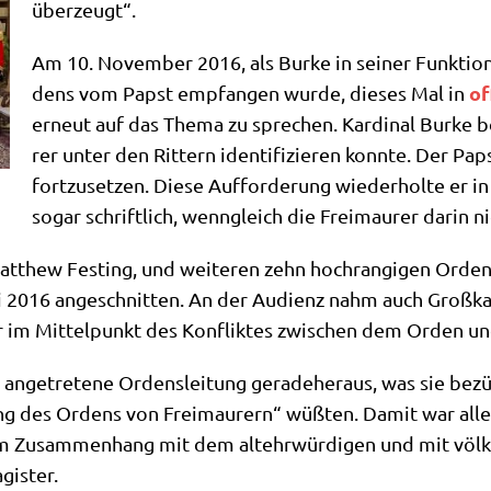
überzeugt“.
Am 10. Novem­ber 2016, als Bur­ke in sei­ner Funk­ti­on a
of
dens vom Papst emp­fan­gen wur­de, die­ses Mal in
erneut auf das The­ma zu spre­chen. Kar­di­nal Bur­ke be
rer unter den Rit­tern iden­ti­fi­zie­ren konn­te. Der P
fort­zu­set­zen. Die­se Auf­for­de­rung wie­der­hol­te e
sogar schrift­lich, wenn­gleich die Frei­mau­rer dar­in
hew Fest­ing, und wei­te­ren zehn hoch­ran­gi­gen Ordens­r
 2016 ange­schnit­ten. An der Audi­enz nahm auch Groß­kan
er im Mit­tel­punkt des Kon­flik­tes zwi­schen dem Orden u
m ange­tre­te­ne Ordens­lei­tung gera­de­her­aus, was sie bezü
gung des Ordens von Frei­mau­rern“ wüß­ten. Damit war all
 Zusam­men­hang mit dem alt­ehr­wür­di­gen und mit völ­ker­r
agister.