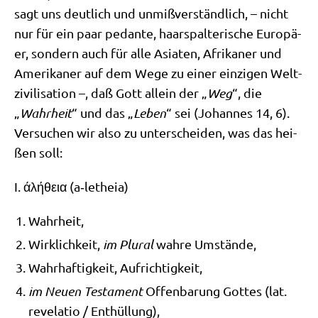
sagt uns deut­lich und unmiß­ver­ständ­lich, – nicht
nur für ein paar pedan­te, haar­spal­te­ri­sche Euro­pä­
er, son­dern auch für alle Asia­ten, Afri­ka­ner und
Ame­ri­ka­ner auf dem Wege zu einer ein­zi­gen Welt­
zi­vi­li­sa­ti­on –, daß Gott allein der „
Weg
“, die
„
Wahr­heit
“ und das „
Leben
“ sei (Johan­nes 14, 6).
Ver­su­chen wir also zu unter­schei­den, was das hei­
ßen soll:
I.
άλήθεια
(a‑letheia)
Wahr­heit,
Wirk­lich­keit,
im Plu­ral
wah­re Umstände,
Wahr­haf­tig­keit, Aufrichtigkeit,
im Neu­en Testa­ment
Offen­ba­rung Got­tes (lat.
reve­la­tio /​ Ent­hül­lung),