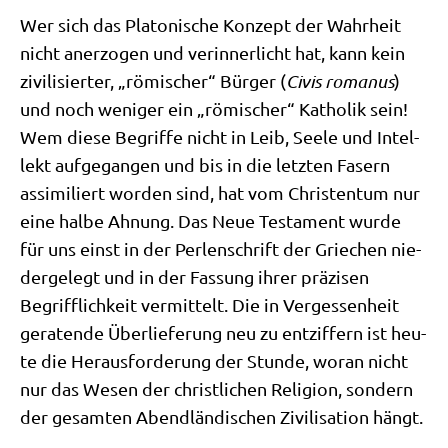
Wer sich das Pla­to­ni­sche Kon­zept der Wahr­heit
nicht aner­zo­gen und ver­in­ner­licht hat, kann kein
zivi­li­sier­ter, „römi­scher“ Bür­ger (
Civis roma­nus
)
und noch weni­ger ein „römi­scher“ Katho­lik sein!
Wem die­se Begrif­fe nicht in Leib, See­le und Intel­
lekt auf­ge­gan­gen und bis in die letz­ten Fasern
assi­mi­liert wor­den sind, hat vom Chri­sten­tum nur
eine hal­be Ahnung. Das Neue Testa­ment wur­de
für uns einst in der Per­len­schrift der Grie­chen nie­
der­ge­legt und in der Fas­sung ihrer prä­zi­sen
Begriff­lich­keit ver­mit­telt. Die in Ver­ges­sen­heit
gera­ten­de Über­lie­fe­rung neu zu ent­zif­fern ist heu­
te die Her­aus­for­de­rung der Stun­de, wor­an nicht
nur das Wesen der christ­li­chen Reli­gi­on, son­dern
der gesam­ten Abend­län­di­schen Zivi­li­sa­ti­on hängt.