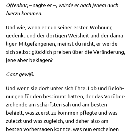
Offen­bar
, – sag­te er –,
wür­de er nach jenem auch
hier­zu kom­men
.
Und wie, wenn er nun sei­ner ersten Woh­nung
gedenkt und der dor­ti­gen Weis­heit und der dama­
li­gen Mit­ge­fan­ge­nen, meinst du nicht, er wer­de
sich selbst glück­lich prei­sen über die Ver­än­de­rung,
jene aber beklagen?
Ganz gewiß
.
Und wenn sie dort unter sich Ehre, Lob und Beloh­
nun­gen für den bestimmt hat­ten, der das Vor­über­
zie­hen­de am schärf­sten sah und am besten
behielt, was zuerst zu kom­men pfleg­te und was
zuletzt und was zugleich, und daher also am
besten vor­her­sa­gen konn­te, was nun erschei­nen