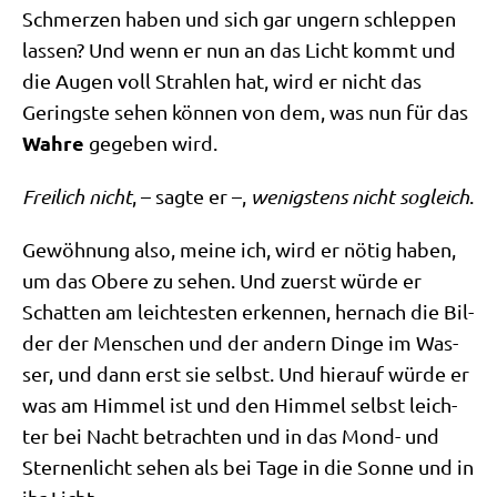
Schmer­zen haben und sich gar ungern schlep­pen
las­sen? Und wenn er nun an das Licht kommt und
die Augen voll Strah­len hat, wird er nicht das
Gering­ste sehen kön­nen von dem, was nun für das
Wah­re
gege­ben wird.
Frei­lich nicht
, – sag­te er –,
wenig­stens nicht sogleich
.
Gewöh­nung also, mei­ne ich, wird er nötig haben,
um das Obe­re zu sehen. Und zuerst wür­de er
Schat­ten am leich­te­sten erken­nen, her­nach die Bil­
der der Men­schen und der andern Din­ge im Was­
ser, und dann erst sie selbst. Und hier­auf wür­de er
was am Him­mel ist und den Him­mel selbst leich­
ter bei Nacht betrach­ten und in das Mond- und
Ster­nen­licht sehen als bei Tage in die Son­ne und in