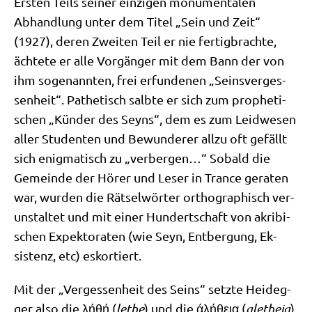
Ersten Teils sei­ner ein­zi­gen monu­men­ta­len
Abhand­lung unter dem Titel „Sein und Zeit“
(1927), deren Zwei­ten Teil er nie fer­tig­brach­te,
äch­te­te er alle Vor­gän­ger mit dem Bann der von
ihm soge­nann­ten, frei erfun­de­nen „Seins­ver­ges­
sen­heit“. Pathe­tisch salb­te er sich zum pro­phe­ti­
schen „Kün­der des Seyns“, dem es zum Leid­we­sen
aller Stu­den­ten und Bewun­de­rer all­zu oft gefällt
sich enig­ma­tisch zu „ver­ber­gen…“ Sobald die
Gemein­de der Hörer und Leser in Trance gera­ten
war, wur­den die Rät­sel­wör­ter ortho­gra­phisch ver­
un­stal­tet und mit einer Hun­dert­schaft von akri­bi­
schen Expek­to­ra­ten (wie Seyn, Ent­ber­gung, Ek-
sistenz, etc) eskortiert.
Mit der „Ver­ges­sen­heit des Seins“ setz­te Heid­eg­
ger also die
λήθή
(
lethe
) und die
άλήθεια
(
alet­heia
),