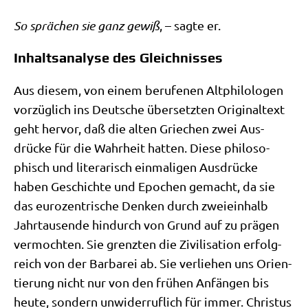
So sprä­chen sie ganz gewiß
, – sag­te er.
Inhaltsanalyse des Gleichnisses
Aus die­sem, von einem beru­fe­nen Alt­phi­lo­lo­gen
vor­züg­lich ins Deut­sche über­setz­ten Ori­gi­nal­text
geht her­vor, daß die alten Grie­chen zwei Aus­
drücke für die Wahr­heit hat­ten. Die­se phi­lo­so­
phisch und lite­ra­risch ein­ma­li­gen Aus­drücke
haben Geschich­te und Epo­chen gemacht, da sie
das euro­zen­tri­sche Den­ken durch zwei­ein­halb
Jahr­tau­sen­de hin­durch von Grund auf zu prä­gen
ver­moch­ten. Sie grenz­ten die Zivi­li­sa­ti­on erfolg­
reich von der Bar­ba­rei ab. Sie ver­lie­hen uns Ori­en­
tie­rung nicht nur von den frü­hen Anfän­gen bis
heu­te, son­dern unwi­der­ruf­lich für immer. Chri­stus