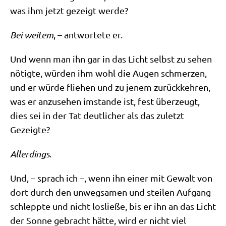
was ihm jetzt gezeigt werde?
Bei wei­tem
, – ant­wor­te­te er.
Und wenn man ihn gar in das Licht selbst zu sehen
nötig­te, wür­den ihm wohl die Augen schmer­zen,
und er wür­de flie­hen und zu jenem zurück­keh­ren,
was er anzu­se­hen imstan­de ist, fest über­zeugt,
dies sei in der Tat deut­li­cher als das zuletzt
Gezeigte?
Aller­dings
.
Und, – sprach ich –, wenn ihn einer mit Gewalt von
dort durch den unweg­sa­men und stei­len Auf­gang
schlepp­te und nicht los­lie­ße, bis er ihn an das Licht
der Son­ne gebracht hät­te, wird er nicht viel