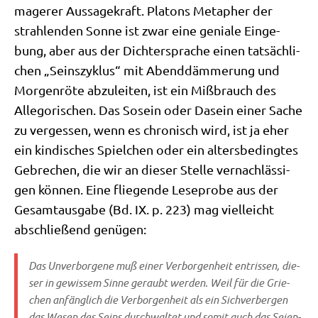
mage­rer Aus­sa­ge­kraft. Pla­tons Meta­pher der
strah­len­den Son­ne ist zwar eine genia­le Ein­ge­
bung, aber aus der Dich­ter­spra­che einen tat­säch­li­
chen „Seins­zy­klus“ mit Abend­däm­me­rung und
Mor­gen­rö­te abzu­lei­ten, ist ein Miß­brauch des
Alle­go­ri­schen. Das Sosein oder Dasein einer Sache
zu ver­ges­sen, wenn es chro­nisch wird, ist ja eher
ein kin­di­sches Spiel­chen oder ein alters­be­ding­tes
Gebre­chen, die wir an die­ser Stel­le ver­nach­läs­si­
gen kön­nen. Eine flie­gen­de Lese­pro­be aus der
Gesamt­aus­ga­be (Bd. IX. p. 223) mag viel­leicht
abschlie­ßend genügen:
Das Unver­bor­ge­ne muß einer Ver­bor­gen­heit ent­ris­sen, die­
ser in gewis­sem Sin­ne geraubt wer­den. Weil für die Grie­
chen anfäng­lich die Ver­bor­gen­heit als ein Sich­ver­ber­gen
das Wesen des Seins durch­wal­tet und somit auch das Sei­en­