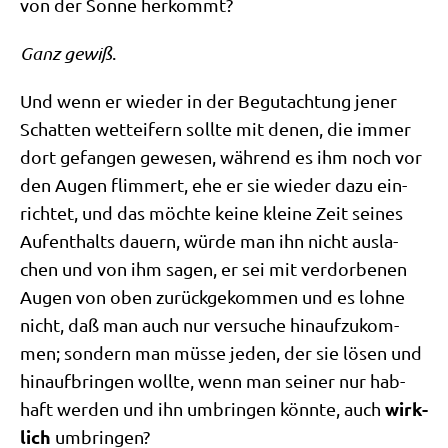
von der Son­ne herkommt?
Ganz gewiß
.
Und wenn er wie­der in der Begut­ach­tung jener
Schat­ten wett­ei­fern soll­te mit denen, die immer
dort gefan­gen gewe­sen, wäh­rend es ihm noch vor
den Augen flim­mert, ehe er sie wie­der dazu ein­
rich­tet, und das möch­te kei­ne klei­ne Zeit sei­nes
Auf­ent­halts dau­ern, wür­de man ihn nicht aus­la­
chen und von ihm sagen, er sei mit ver­dor­be­nen
Augen von oben zurück­ge­kom­men und es loh­ne
nicht, daß man auch nur ver­su­che hin­auf­zu­kom­
men; son­dern man müs­se jeden, der sie lösen und
hin­auf­brin­gen woll­te, wenn man sei­ner nur hab­
wirk­
haft wer­den und ihn umbrin­gen könn­te, auch
lich
umbringen?