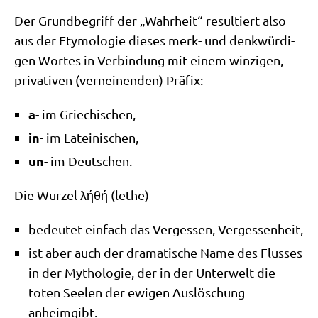
Der Grund­be­griff der „Wahr­heit“ resul­tiert also
aus der Ety­mo­lo­gie die­ses merk- und denk­wür­di­
gen Wor­tes in Ver­bin­dung mit einem win­zi­gen,
pri­va­ti­ven (ver­nei­nen­den) Präfix:
a
- im Griechischen,
in
- im Lateinischen,
un
- im Deutschen.
Die Wur­zel
λήθή
(lethe)
bedeu­tet ein­fach das Ver­ges­sen, Vergessenheit,
ist aber auch der dra­ma­ti­sche Name des Flus­ses
in der Mytho­lo­gie, der in der Unter­welt die
toten See­len der ewi­gen Aus­lö­schung
anheimgibt.