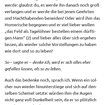
wer­de: glaubst du, es wer­de ihn danach noch groß
ver­lan­gen und er wer­de die bei jenen Geehr­ten
und Macht­ha­ben­den benei­den? Oder wird ihm das
Home­ri­sche begeg­nen und er viel lie­ber wol­len
„das Feld als Tage­löh­ner bestel­len einem dürf­ti­
gen Mann“ (2) und lie­ber alles über sich erge­hen
las­sen, als wie­der sol­che Vor­stel­lun­gen zu haben
wie dort und so zu leben?
So
– sag­te er –
den­ke ich, wird er sich alles eher
gefal­len las­sen, als so zu leben.
Auch das beden­ke noch, sprach ich. Wenn ein sol­
cher nun wie­der hin­un­ter­stie­ge und sich auf den­
sel­ben Sche­mel setz­te: wür­den ihm die Augen
nicht ganz voll Dun­kel­heit sein, da er so plötz­lich