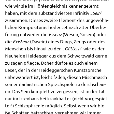
wie wir sie im Höh­len­gleich­nis ken­nen­ge­lernt
haben, mit dem sub­stan­ti­vier­ten Infi­ni­tiv „
Sein
“
zusam­men. Die­ses zwei­te Ele­ment des unge­wöhn­
li­chen Kom­po­si­tums bedeu­tet nach alter Über­lie­
fe­rung ent­we­der die
Essenz
(Wesen, Sosein) oder
die
Exi­stenz
(Dasein) eines Dings, Zeugs oder des
Men­schen bis hin­auf zu den „
Göt­tern
“ wie es der
Neu­hei­de Heid­eg­ger aus dem Schwarz­wald ger­ne
zu sagen pfleg­te. Daher dürf­te es auch einem
Leser, der in der Heid­eg­ger­schen Kunst­spra­che
unbe­wan­dert ist, leicht fal­len, die­sen Misch­masch
sei­ner dada­isti­schen Sprach­spie­le zu durch­schau­
en. Das Sein kom­plett zu ver­ges­sen, ist in der Tat
nur im Irren­haus bei krank­haf­ter (nicht vor­ge­spiel­
ter!) Schi­zo­phre­nie mög­lich. Selbst wenn wir blo­
ße Schat­ten betrach­ten, ver­neh­men wir immer