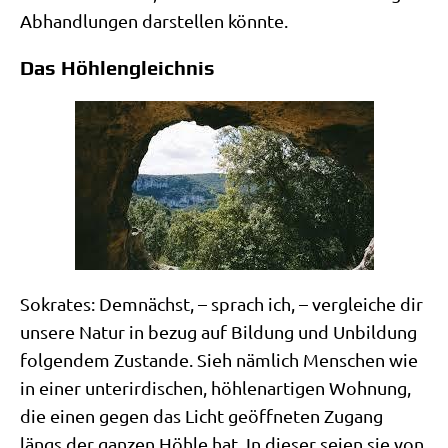
Abhand­lun­gen dar­stel­len könnte.
Das Höhlengleichnis
Sokra­tes: Dem­nächst, – sprach ich, – ver­glei­che dir
unse­re Natur in bezug auf Bil­dung und Unbil­dung
fol­gen­dem Zustan­de. Sieh näm­lich Men­schen wie
in einer unter­ir­di­schen, höh­len­ar­ti­gen Woh­nung,
die einen gegen das Licht geöff­ne­ten Zugang
längs der gan­zen Höh­le hat. In die­ser sei­en sie von