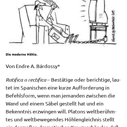
Die moderne Höhle.
Von End­re A. Bárdossy*
Rati­fi­ca o rec­ti­fi­ca
– Bestä­ti­ge oder berich­ti­ge, lau­
tet im Spa­ni­schen eine kur­ze Auf­for­de­rung in
Befehls­form, wenn man jeman­den zwi­schen die
Wand und einem Säbel gestellt hat und ein
Bekennt­nis erzwin­gen will. Pla­tons welt­be­rühm­
tes und welt­be­we­gen­des Höh­len­gleich­nis stellt