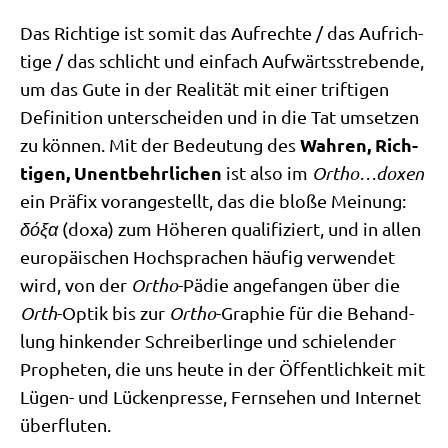
Das Rich­ti­ge ist somit das Auf­rech­te /​ das Auf­rich­
ti­ge /​ das schlicht und ein­fach Auf­wärts­stre­ben­de,
um das Gute in der Rea­li­tät mit einer trif­ti­gen
Defi­ni­ti­on unter­schei­den und in die Tat umset­zen
Wah­ren, Rich­
zu kön­nen. Mit der Bedeu­tung des
ti­gen, Unent­behr­li­chen
ist also im
Ortho…doxen
ein Prä­fix vor­an­ge­stellt, das die blo­ße Mei­nung:
δόξα
(doxa) zum Höhe­ren qua­li­fi­ziert, und in allen
euro­päi­schen Hoch­spra­chen häu­fig ver­wen­det
wird, von der
Ortho
-Pädie ange­fan­gen über die
Orth
-Optik bis zur
Ortho
-Gra­phie für die Behand­
lung hin­ken­der Schrei­ber­lin­ge und schie­len­der
Pro­phe­ten, die uns heu­te in der Öffent­lich­keit mit
Lügen- und Lücken­pres­se, Fern­se­hen und Inter­net
überfluten.