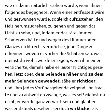
wie es damit natür­lich ste­hen wür­de, wenn ihnen
fol­gen­des begeg­ne­te. Wenn einer ent­fes­selt wäre
und gezwun­gen wur­de, sogleich auf­zu­ste­hen, den
Hals her­um­zu­dre­hen, zu gehen und gegen das
Licht zu sehn, und, indem er das täte, immer
Schmer­zen hät­te und wegen des flim­mern­den
Glan­zes nicht recht ver­möch­te, jene Din­ge zu
erken­nen, wovon er vor­her die Schat­ten sah: was,
meinst du wohl, wür­de er sagen, wenn ihm einer
ver­si­cher­te, damals habe er lau­ter Nich­ti­ges gese­
dem Sei­en­den näher
zu dem
hen, jetzt aber,
und
mehr Sei­en­den gewen­det
rich­ti­ger
, sähe er
,
und, ihm jedes Vor­über­ge­hen­de zei­gend, ihn frag­
te und zu ant­wor­ten zwän­ge, was es sei? Meinst du
nicht, er wer­de ganz ver­wirrt sein und glau­ben,
wirk­li­cher
was er damals gese­hen, sei doch
als