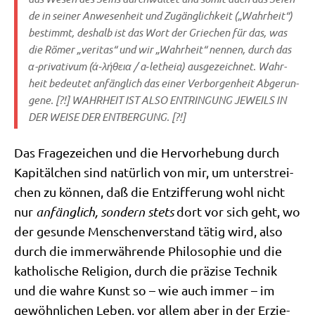
de in sei­ner Anwe­sen­heit und Zugäng­lich­keit („Wahr­heit“)
bestimmt, des­halb ist das Wort der Grie­chen für das, was
die Römer „veri­tas“ und wir „Wahr­heit“ nen­nen, durch das
α
-pri­va­ti­vum (
ά‑λήθεια
/​
a‑letheia
) aus­ge­zeich­net. Wahr­
heit bedeu­tet anfäng­lich das einer Ver­bor­gen­heit Abge­run­
ge­ne. [?!] WAHRHEIT IST ALSO ENTRINGUNG JEWEILS IN
DER WEISE DER ENTBERGUNG. [?!]
Das Fra­ge­zei­chen und die Her­vor­he­bung durch
Kapi­täl­chen sind natür­lich von mir, um unter­strei­
chen zu kön­nen, daß die Ent­zif­fe­rung wohl nicht
nur
anfäng­lich, son­dern stets
dort vor sich geht, wo
der gesun­de Men­schen­ver­stand tätig wird, also
durch die immer­wäh­ren­de Phi­lo­so­phie und die
katho­li­sche Reli­gi­on, durch die prä­zi­se Tech­nik
und die wah­re Kunst so – wie auch immer – im
gewöhn­li­chen Leben, vor allem aber in der Erzie­