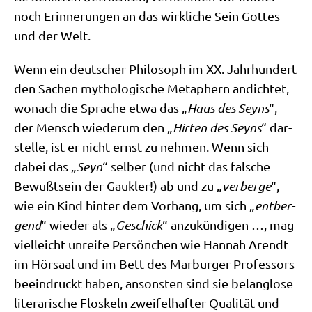
noch Erin­ne­run­gen an das wirk­li­che Sein Got­tes
und der Welt.
Wenn ein deut­scher Phi­lo­soph im XX. Jahr­hun­dert
den Sachen mytho­lo­gi­sche Meta­phern andich­tet,
wonach die Spra­che etwa das „
Haus des Seyns
“,
der Mensch wie­der­um den „
Hir­ten des Seyns
“ dar­
stel­le, ist er nicht ernst zu neh­men. Wenn sich
dabei das „
Seyn
“ sel­ber (und nicht das fal­sche
Bewußt­sein der Gauk­ler!) ab und zu „
ver­ber­ge
“,
wie ein Kind hin­ter dem Vor­hang, um sich „
ent­ber­
gend
“ wie­der als „
Geschick
“ anzu­kün­di­gen …, mag
viel­leicht unrei­fe Per­sön­chen wie Han­nah Are­ndt
im Hör­saal und im Bett des Mar­bur­ger Pro­fes­sors
beein­druckt haben, anson­sten sind sie belang­lo­se
lite­ra­ri­sche Flos­keln zwei­fel­haf­ter Qua­li­tät und