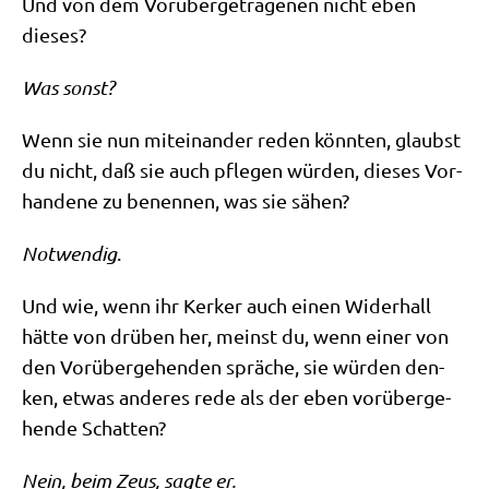
Und von dem Vor­über­ge­tra­ge­nen nicht eben
dieses?
Was sonst?
Wenn sie nun mit­ein­an­der reden könn­ten, glaubst
du nicht, daß sie auch pfle­gen wür­den, die­ses Vor­
han­de­ne zu benen­nen, was sie sähen?
Not­wen­dig
.
Und wie, wenn ihr Ker­ker auch einen Wider­hall
hät­te von drü­ben her, meinst du, wenn einer von
den Vor­über­ge­hen­den sprä­che, sie wür­den den­
ken, etwas ande­res rede als der eben vor­über­ge­
hen­de Schatten?
Nein, beim Zeus, sag­te er.