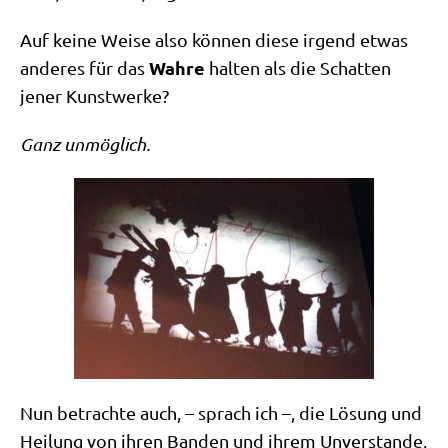
Auf kei­ne Wei­se also kön­nen die­se irgend etwas
Wah­re
ande­res für das
hal­ten als die Schat­ten
jener Kunstwerke?
Ganz unmög­lich.
Nun betrach­te auch, – sprach ich –, die Lösung und
Hei­lung von ihren Ban­den und ihrem Unver­stan­de,