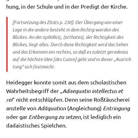
hung, in der Schu­le und in der Pre­digt der Kirche.
[Fort­set­zung des Zitats p. 230]: Der Über­gang von einer
Lage in die ande­re besteht in dem Rich­tig-wer­den des
Blickes. An der
όρθό
θεìς
‚ (ort­ho­tes), der Rich­tig­keit des
Blickes, liegt alles. Durch die­se Rich­tig­keit wird das Sehen
und das Erken­nen ein rech­tes, so daß es zuletzt gera­de­aus
auf die höch­ste Idee [des Guten] geht und in die­ser „Aus­rich­
tung“ sich festmacht.
Heid­eg­ger konn­te somit aus dem scho­la­sti­schen
Wahr­heits­be­griff der „
Adaequa­tio intellec­tus et
rei
“ nicht ent­schlüp­fen. Denn sei­ne Roß­täu­sche­rei
anstel­le von
Adäqua­ti­on
(Anglei­chung)
Ent­rin­gung
oder gar
Ent­ber­gung zu set­zen
, ist ledig­lich ein
dada­isti­sches Spielchen.