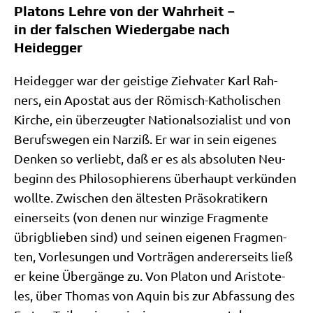
Platons Lehre von der Wahrheit –
in der falschen Wiedergabe nach
Heidegger
Heid­eg­ger war der gei­sti­ge Zieh­va­ter Karl Rah­
ners, ein Apo­stat aus der Römisch-Katho­li­schen
Kir­che, ein über­zeug­ter Natio­nal­so­zia­list und von
Berufs­we­gen ein Nar­ziß. Er war in sein eige­nes
Den­ken so ver­liebt, daß er es als abso­lu­ten Neu­
be­ginn des Phi­lo­so­phie­rens über­haupt ver­kün­den
woll­te. Zwi­schen den älte­sten Prä­so­kra­ti­kern
einer­seits (von denen nur win­zi­ge Frag­men­te
übrig­blie­ben sind) und sei­nen eige­nen Frag­men­
ten, Vor­le­sun­gen und Vor­trä­gen ande­rer­seits ließ
er kei­ne Über­gän­ge zu. Von Pla­ton und Ari­sto­te­
les, über Tho­mas von Aquin bis zur Abfas­sung des