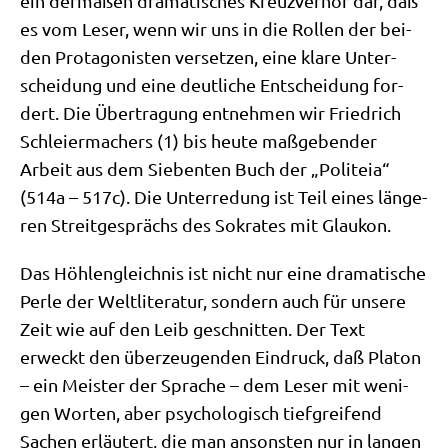
ein der­ma­ßen dra­ma­ti­sches Kreuz­ver­hör dar, daß
es vom Leser, wenn wir uns in die Rol­len der bei­
den Prot­ago­ni­sten ver­set­zen, eine kla­re Unter­
schei­dung und eine deut­li­che Ent­schei­dung for­
dert. Die Über­tra­gung ent­neh­men wir Fried­rich
Schlei­er­ma­chers (1) bis heu­te maß­ge­ben­der
Arbeit aus dem Sie­ben­ten Buch der „Poli­te­ia“
(514a – 517c). Die Unter­re­dung ist Teil eines län­ge­
ren Streit­ge­sprächs des Sokra­tes mit Glaukon.
Das Höh­len­gleich­nis ist nicht nur eine dra­ma­ti­sche
Per­le der Welt­li­te­ra­tur, son­dern auch für unse­re
Zeit wie auf den Leib geschnit­ten. Der Text
erweckt den über­zeu­gen­den Ein­druck, daß Pla­ton
– ein Mei­ster der Spra­che – dem Leser mit weni­
gen Wor­ten, aber psy­cho­lo­gisch tief­grei­fend
Sachen erläu­tert, die man anson­sten nur in lan­gen