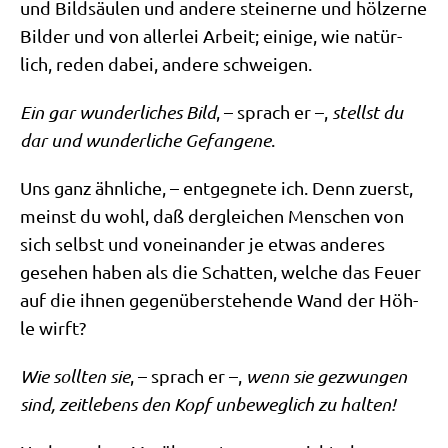
und Bild­säu­len und ande­re stei­ner­ne und höl­zer­ne
Bil­der und von aller­lei Arbeit; eini­ge, wie natür­
lich, reden dabei, ande­re schweigen.
Ein gar wun­der­li­ches Bild
, – sprach er –,
stellst du
dar und wun­der­li­che Gefan­ge­ne
.
Uns ganz ähn­li­che, – ent­geg­ne­te ich. Denn zuerst,
meinst du wohl, daß der­glei­chen Men­schen von
sich selbst und von­ein­an­der je etwas ande­res
gese­hen haben als die Schat­ten, wel­che das Feu­er
auf die ihnen gegen­über­ste­hen­de Wand der Höh­
le wirft?
Wie soll­ten sie
, – sprach er –,
wenn sie gezwun­gen
sind, zeit­le­bens den Kopf unbe­weg­lich zu halten!