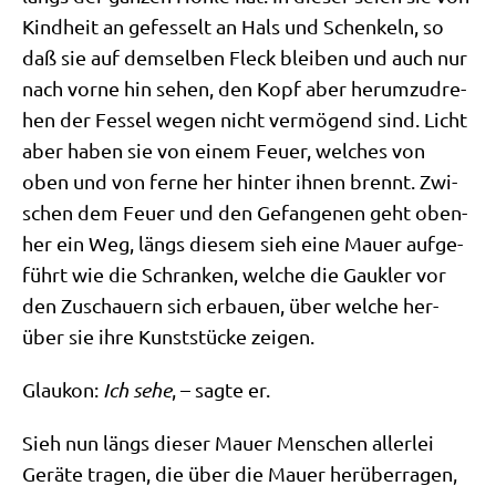
Kind­heit an gefes­selt an Hals und Schen­keln, so
daß sie auf dem­sel­ben Fleck blei­ben und auch nur
nach vor­ne hin sehen, den Kopf aber her­um­zu­dre­
hen der Fes­sel wegen nicht ver­mö­gend sind. Licht
aber haben sie von einem Feu­er, wel­ches von
oben und von fer­ne her hin­ter ihnen brennt. Zwi­
schen dem Feu­er und den Gefan­ge­nen geht oben­
her ein Weg, längs die­sem sieh eine Mau­er auf­ge­
führt wie die Schran­ken, wel­che die Gauk­ler vor
den Zuschau­ern sich erbau­en, über wel­che her­
über sie ihre Kunst­stücke zeigen.
Glau­kon:
Ich sehe
, – sag­te er.
Sieh nun längs die­ser Mau­er Men­schen aller­lei
Gerä­te tra­gen, die über die Mau­er her­über­ra­gen,