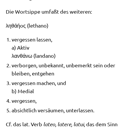
Die Wort­sip­pe umfaßt des weiteren:
ληθάήoς (letha­no)
ver­ges­sen lassen,
a) Aktiv
λανθάνω (land­a­no)
ver­bor­gen, unbe­kannt, unbe­merkt sein oder
blei­ben, entgehen
ver­ges­sen machen, und
b) Medial
ver­ges­sen,
absicht­lich ver­säu­men, unterlassen.
Cf. das lat. Verb
lateo, late­re, latui
, das dem Sinn