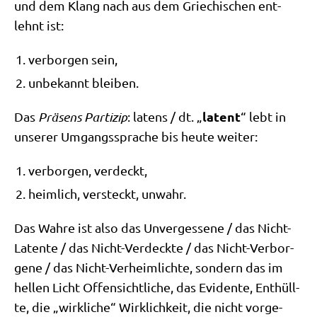
und dem Klang nach aus dem Grie­chi­schen ent­
lehnt ist:
ver­bor­gen sein,
unbe­kannt bleiben.
latent
Das
Prä­sens Par­ti­zip
: latens /​ dt. „
“ lebt in
unse­rer Umgangs­spra­che bis heu­te weiter:
ver­bor­gen, verdeckt,
heim­lich, ver­steckt, unwahr.
Das Wah­re ist also das Unver­ges­se­ne /​ das Nicht-
Laten­te /​ das Nicht-Ver­deck­te /​ das Nicht-Ver­bor­
ge­ne /​ das Nicht-Ver­heim­lich­te, son­dern das im
hel­len Licht Offen­sicht­li­che, das Evi­den­te, Ent­hüll­
te, die „wirk­li­che“ Wirk­lich­keit, die nicht vor­ge­