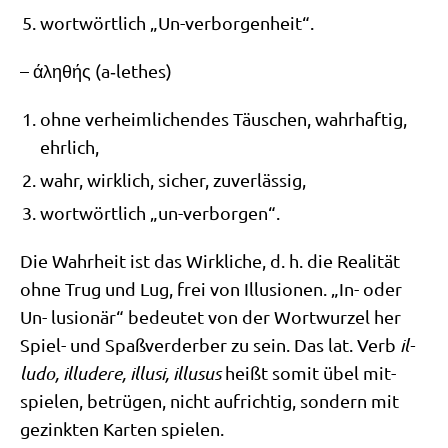
wort­wört­lich „Un-ver­bor­gen­heit“.
–
άληθής
(a‑lethes)
ohne ver­heim­li­chen­des Täu­schen, wahr­haf­tig,
ehrlich,
wahr, wirk­lich, sicher, zuverlässig,
wort­wört­lich „un-ver­bor­gen“.
Die Wahr­heit ist das Wirk­li­che, d. h. die Rea­li­tät
ohne Trug und Lug, frei von Illu­sio­nen. „In- oder
Un- lusio­när“ bedeu­tet von der Wort­wur­zel her
Spiel- und Spaß­ver­der­ber zu sein. Das lat. Verb
il-
ludo, illude­re, illu­si, illu­s­us
heißt somit übel mit­
spie­len, betrü­gen, nicht auf­rich­tig, son­dern mit
gezink­ten Kar­ten spielen.