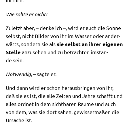
ihr Licht.
Wie soll­te er nicht!
Zuletzt aber, – den­ke ich –, wird er auch die Son­ne
selbst, nicht Bil­der von ihr im Was­ser oder ander­
sie selbst an ihrer eige­nen
wärts, son­dern sie als
Stel­le
anzu­se­hen und zu betrach­ten imstan­
de sein.
Not­wen­dig
, – sag­te er.
Und dann wird er schon her­aus­brin­gen von ihr,
daß sie es ist, die alle Zei­ten und Jah­re schafft und
alles ord­net in dem sicht­ba­ren Rau­me und auch
von dem, was sie dort sahen, gewis­ser­ma­ßen die
Ursa­che ist.