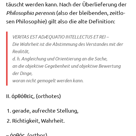
täuscht wer­den kann. Nach der Über­lie­fe­rung der
Phi­lo­so­phia peren­nis
(also der blei­ben­den, zeit­lo­
sen Phi­lo­so­phie) gilt also die alte Definition:
VERITAS EST ADÆQUATIO INTELLECTUS ET REI –
Die Wahr­heit ist die Abstim­mung des Ver­stan­des mit der
Realität,
d. h. Anglei­chung und Ori­en­tie­rung an die Sache,
an die objek­ti­ve Gege­ben­heit und objek­ti­ve Bewer­tung
der Dinge,
wor­an nicht gemo­gelt wer­den kann.
II.
όρθό
θεìς
‚ (ort­ho­tes)
gera­de, auf­rech­te Stellung,
Rich­tig­keit, Wahrheit.
–
όρθός
‚ (orthos)