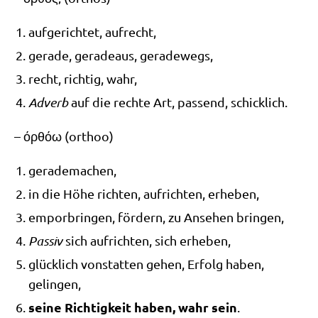
auf­ge­rich­tet, aufrecht,
gera­de, gera­de­aus, geradewegs,
recht, rich­tig, wahr,
Adverb
auf die rech­te Art, pas­send, schicklich.
–
όρθόω
(orthoo)
gera­de­ma­chen,
in die Höhe rich­ten, auf­rich­ten, erheben,
empor­brin­gen, för­dern, zu Anse­hen bringen,
Pas­siv
sich auf­rich­ten, sich erheben,
glück­lich von­stat­ten gehen, Erfolg haben,
gelingen,
sei­ne Rich­tig­keit haben, wahr sein
.