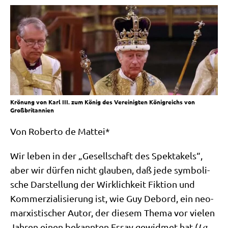
Krönung von Karl III. zum König des Vereinigten Königreichs von
Großbritannien
Von Rober­to de Mattei*
Wir leben in der „Gesell­schaft des Spek­ta­kels“,
aber wir dür­fen nicht glau­ben, daß jede sym­bo­li­
sche Dar­stel­lung der Wirk­lich­keit Fik­ti­on und
Kom­mer­zia­li­sie­rung ist, wie Guy Debord, ein neo­
mar­xi­sti­scher Autor, der die­sem The­ma vor vie­len
Jah­ren einen bekann­ten Essay gewid­met hat (
La