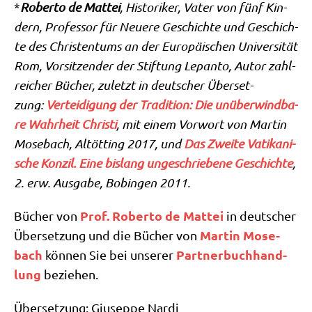
*
Rober­to de Mat­tei
, Histo­ri­ker, Vater von fünf Kin­
dern, Pro­fes­sor für Neue­re Geschich­te und Geschich­
te des Chri­sten­tums an der Euro­päi­schen Uni­ver­si­tät
Rom, Vor­sit­zen­der der Stif­tung Lepan­to, Autor zahl­
rei­cher Bücher, zuletzt in deut­scher Über­set­
zung:
Ver­tei­di­gung der Tra­di­ti­on: Die unüber­wind­ba­
re Wahr­heit Chri­sti
, mit einem Vor­wort von Mar­tin
Mose­bach, Alt­öt­ting 2017, und
Das Zwei­te Vati­ka­ni­
sche Kon­zil. Eine bis­lang unge­schrie­be­ne Geschich­te
,
2. erw. Aus­ga­be, Bobin­gen 2011.
Prof. Rober­to de Mat­tei
Bücher von
in deut­scher
Mar­tin Mose­
Über­set­zung und die Bücher von
bach
Part­ner­buch­hand­
kön­nen Sie bei unse­rer
lung
beziehen.
Über­set­zung: Giu­sep­pe Nar­di