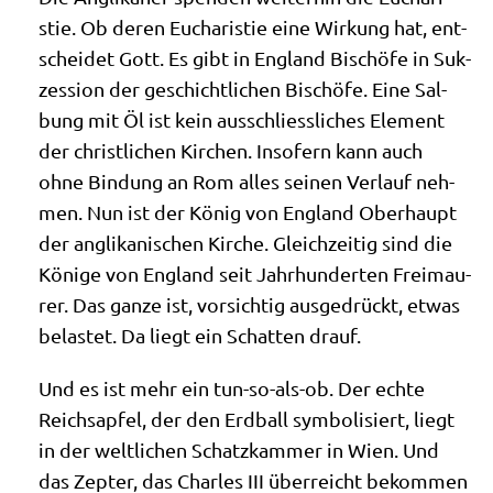
stie. Ob deren Eucha­ri­stie eine Wir­kung hat, ent­
schei­det Gott. Es gibt in Eng­land Bischö­fe in Suk­
zes­si­on der geschicht­li­chen Bischö­fe. Eine Sal­
bung mit Öl ist kein aus­schliess­li­ches Ele­ment
der christ­li­chen Kir­chen. Inso­fern kann auch
ohne Bin­dung an Rom alles sei­nen Ver­lauf neh­
men. Nun ist der König von Eng­land Ober­haupt
der angli­ka­ni­schen Kir­che. Gleich­zei­tig sind die
Köni­ge von Eng­land seit Jahr­hun­der­ten Frei­mau­
rer. Das gan­ze ist, vor­sich­tig aus­ge­drückt, etwas
bela­stet. Da liegt ein Schat­ten drauf.
Und es ist mehr ein tun-so-als-ob. Der ech­te
Reichs­ap­fel, der den Erd­ball sym­bo­li­siert, liegt
in der welt­li­chen Schatz­kam­mer in Wien. Und
das Zep­ter, das Charles III über­reicht bekom­men