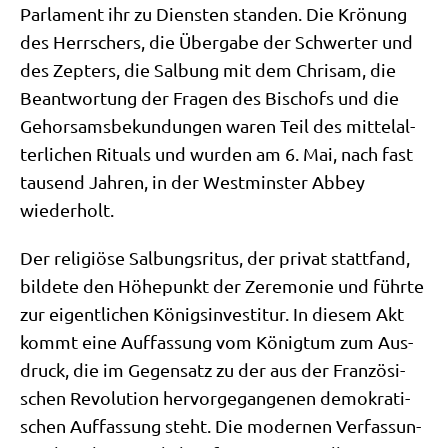
Par­la­ment ihr zu Dien­sten stan­den. Die Krö­nung
des Herr­schers, die Über­ga­be der Schwer­ter und
des Zep­ters, die Sal­bung mit dem Chri­sam, die
Beant­wor­tung der Fra­gen des Bischofs und die
Gehor­sams­be­kun­dun­gen waren Teil des mit­tel­al­
ter­li­chen Ritu­als und wur­den am 6. Mai, nach fast
tau­send Jah­ren, in der West­min­ster Abbey
wiederholt.
Der reli­giö­se Sal­bungs­ri­tus, der pri­vat statt­fand,
bil­de­te den Höhe­punkt der Zere­mo­nie und führ­te
zur eigent­li­chen Königs­in­ve­sti­tur. In die­sem Akt
kommt eine Auf­fas­sung vom König­tum zum Aus­
druck, die im Gegen­satz zu der aus der Fran­zö­si­
schen Revo­lu­ti­on her­vor­ge­gan­ge­nen demo­kra­ti­
schen Auf­fas­sung steht. Die moder­nen Ver­fas­sun­