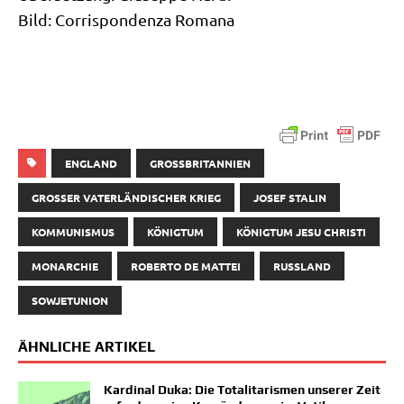
Bild: Cor­ri­spon­den­za Romana
ENGLAND
GROSSBRITANNIEN
GROSSER VATERLÄNDISCHER KRIEG
JOSEF STALIN
KOMMUNISMUS
KÖNIGTUM
KÖNIGTUM JESU CHRISTI
MONARCHIE
ROBERTO DE MATTEI
RUSSLAND
SOWJETUNION
ÄHNLICHE ARTIKEL
Kardinal Duka: Die Totalitarismen unserer Zeit