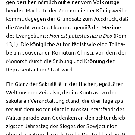
gen beru­hen näm­lich auf einer vom Volk aus­ge­
hen­den Macht. In der Zere­mo­nie der Königs­wei­he
kommt dage­gen der Grund­satz zum Aus­druck, daß
die Macht von Gott kommt, gemäß der Maxi­me
des Evan­ge­li­ums:
Non est pote­stas nisi a Deo
(Röm
13,1). Die könig­li­che Auto­ri­tät ist wie eine Teil­ha­
be am sou­ve­rä­nen König­tum Chri­sti, von dem der
Mon­arch durch die Sal­bung und Krö­nung der
Reprä­sen­tant im Staat wird.
Ein Glanz der Sakra­li­tät in der fla­chen, ega­li­tä­ren
Welt unse­rer Zeit also, der im Kon­trast zu der
säku­la­ren Ver­an­stal­tung stand, die drei Tage spä­
ter auf dem Roten Platz in Mos­kau statt­fand: der
Mili­tär­pa­ra­de zum Geden­ken an den acht­und­sieb­
zig­sten Jah­res­tag des Sie­ges der Sowjet­uni­on
über das natio­nal­so­zia­li­sti­sche Deutsch­land am 9.