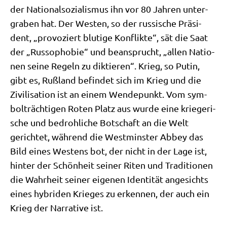
der Natio­nal­so­zia­lis­mus ihn vor 80 Jah­ren unter­
gra­ben hat. Der Westen, so der rus­si­sche Prä­si­
dent, „pro­vo­ziert blu­ti­ge Kon­flik­te“, sät die Saat
der „Rus­so­pho­bie“ und bean­sprucht, „allen Natio­
nen sei­ne Regeln zu dik­tie­ren“. Krieg, so Putin,
gibt es, Ruß­land befin­det sich im Krieg und die
Zivi­li­sa­ti­on ist an einem Wen­de­punkt. Vom sym­
bol­träch­ti­gen Roten Platz aus wur­de eine krie­ge­ri­
sche und bedroh­li­che Bot­schaft an die Welt
gerich­tet, wäh­rend die West­min­ster Abbey das
Bild eines Westens bot, der nicht in der Lage ist,
hin­ter der Schön­heit sei­ner Riten und Tra­di­tio­nen
die Wahr­heit sei­ner eige­nen Iden­ti­tät ange­sichts
eines hybri­den Krie­ges zu erken­nen, der auch ein
Krieg der Nar­ra­ti­ve ist.