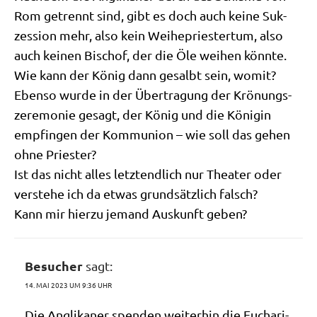
Rom getrennt sind, gibt es doch auch kei­ne Suk­
zes­si­on mehr, also kein Wei­he­prie­ster­tum, also
auch kei­nen Bischof, der die Öle wei­hen könnte.
Wie kann der König dann gesalbt sein, womit?
Eben­so wur­de in der Über­tra­gung der Krö­nungs­
ze­re­mo­nie gesagt, der König und die Köni­gin
emp­fin­gen der Kom­mu­ni­on – wie soll das gehen
ohne Priester?
Ist das nicht alles letzt­end­lich nur Thea­ter oder
ver­ste­he ich da etwas grund­sätz­lich falsch?
Kann mir hier­zu jemand Aus­kunft geben?
Besucher
sagt:
14. MAI 2023 UM 9:36 UHR
Die Angli­ka­ner spen­den wei­ter­hin die Eucha­ri­