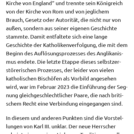
Kir­che von Eng­land“ und trenn­te sein König­reich
von der Kir­che von Rom und von jeg­li­chem
Brauch, Gesetz oder Auto­ri­tät, die nicht nur von
außen, son­dern aus sei­ner eige­nen Geschich­te
stamm­te. Damit ent­fal­te­te sich eine lan­ge
Geschich­te der Katho­li­ken­ver­fol­gung, die mit dem
Beginn des Auf­lö­sungs­pro­zes­ses des Angli­ka­nis­
mus ende­te. Die letz­te Etap­pe die­ses selbst­zer­
stö­re­ri­schen Pro­zes­ses, der lei­der von vie­len
katho­li­schen Bischö­fen als Vor­bild ange­se­hen
wird, war im Febru­ar 2023 die Ein­füh­rung der Seg­
nung gleich­ge­schlecht­li­cher Paa­re, die nach bri­ti­
schem Recht eine Ver­bin­dung ein­ge­gan­gen sind.
In die­sem und ande­ren Punk­ten sind die Vor­stel­
lun­gen von Karl III. unklar. Der neue Herr­scher