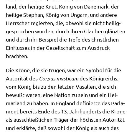
land, der hei­li­ge Knut, König von Däne­mark, der
hei­li­ge Ste­phan, König von Ungarn, und ande­re
Herr­scher regier­ten, die, obwohl sie nicht hei­lig­
ge­spro­chen wur­den, durch ihren Glau­ben glänz­ten
und durch ihr Bei­spiel die Tie­fe des christ­li­chen
Ein­flus­ses in der Gesell­schaft zum Aus­druck
brachten.
Die Kro­ne, die sie tru­gen, war ein Sym­bol für die
Auto­ri­tät des
Cor­pus mysti­cum
des König­reichs,
vom König bis zu den letz­ten Vasal­len, die sich
bewußt waren, eine Nati­on zu sein und ein Hei­
mat­land zu haben. In Eng­land defi­nier­te das Par­la­
ment bereits Ende des 13. Jahr­hun­derts die Kro­ne
als aus­schließ­li­chen Trä­ger der höch­sten Auto­ri­tät
und erklär­te, daß sowohl der König als auch das