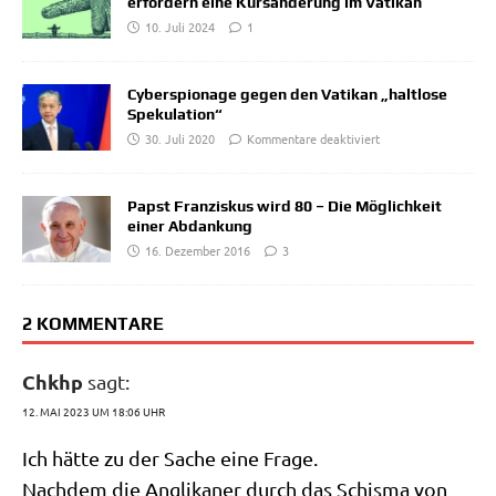
erfordern eine Kursänderung im Vatikan
10. Juli 2024
1
Cyberspionage gegen den Vatikan „haltlose
Spekulation“
30. Juli 2020
Kommentare deaktiviert
Papst Franziskus wird 80 – Die Möglichkeit
einer Abdankung
16. Dezember 2016
3
2 KOMMENTARE
Chkhp
sagt:
12. MAI 2023 UM 18:06 UHR
Ich hät­te zu der Sache eine Frage.
Nach­dem die Angli­ka­ner durch das Schis­ma von