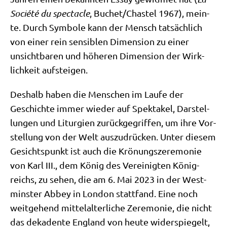
Socié­té du spec­ta­cle
, Buchet/​Chastel 1967), mein­
te. Durch Sym­bo­le kann der Mensch tat­säch­lich
von einer rein sen­si­blen Dimen­si­on zu einer
unsicht­ba­ren und höhe­ren Dimen­si­on der Wirk­
lich­keit aufsteigen.
Des­halb haben die Men­schen im Lau­fe der
Geschich­te immer wie­der auf Spek­ta­kel, Dar­stel­
lun­gen und Lit­ur­gien zurück­ge­grif­fen, um ihre Vor­
stel­lung von der Welt aus­zu­drücken. Unter die­sem
Gesichts­punkt ist auch die Krö­nungs­ze­re­mo­nie
von Karl III., dem König des Ver­ei­nig­ten König­
reichs, zu sehen, die am 6. Mai 2023 in der West­
min­ster Abbey in Lon­don statt­fand. Eine noch
weit­ge­hend mit­tel­al­ter­li­che Zere­mo­nie, die nicht
das deka­den­te Eng­land von heu­te wider­spie­gelt,