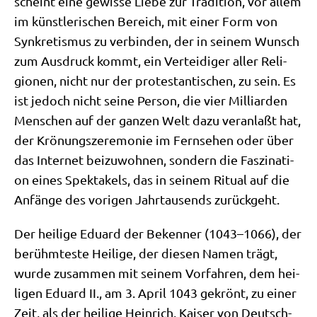
scheint eine gewis­se Lie­be zur Tra­di­ti­on, vor allem
im künst­le­ri­schen Bereich, mit einer Form von
Syn­kre­tis­mus zu ver­bin­den, der in sei­nem Wunsch
zum Aus­druck kommt, ein Ver­tei­di­ger aller Reli­
gio­nen, nicht nur der pro­te­stan­ti­schen, zu sein. Es
ist jedoch nicht sei­ne Per­son, die vier Mil­li­ar­den
Men­schen auf der gan­zen Welt dazu ver­an­laßt hat,
der Krö­nungs­ze­re­mo­nie im Fern­se­hen oder über
das Inter­net bei­zu­woh­nen, son­dern die Fas­zi­na­ti­
on eines Spek­ta­kels, das in sei­nem Ritu­al auf die
Anfän­ge des vori­gen Jahr­tau­sends zurückgeht.
Der hei­li­ge Edu­ard der Beken­ner (1043–1066), der
berühm­te­ste Hei­li­ge, der die­sen Namen trägt,
wur­de zusam­men mit sei­nem Vor­fah­ren, dem hei­
li­gen Edu­ard II., am 3. April 1043 gekrönt, zu einer
Zeit, als der hei­li­ge Hein­rich, Kai­ser von Deutsch­