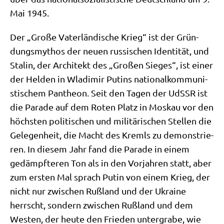
Mai 1945.
Der „Gro­ße Vater­län­di­sche Krieg“ ist der Grün­
dungs­my­thos der neu­en rus­si­schen Iden­ti­tät, und
Sta­lin, der Archi­tekt des „Gro­ßen Sie­ges“, ist einer
der Hel­den in Wla­di­mir Putins natio­nal­kom­mu­ni­
sti­schem Pan­the­on. Seit den Tagen der UdSSR ist
die Para­de auf dem Roten Platz in Mos­kau vor den
höch­sten poli­ti­schen und mili­tä­ri­schen Stel­len die
Gele­gen­heit, die Macht des Kremls zu demon­strie­
ren. In die­sem Jahr fand die Para­de in einem
gedämpf­te­ren Ton als in den Vor­jah­ren statt, aber
zum ersten Mal sprach Putin von einem Krieg, der
nicht nur zwi­schen Ruß­land und der Ukrai­ne
herrscht, son­dern zwi­schen Ruß­land und dem
Westen, der heu­te den Frie­den unter­gra­be, wie