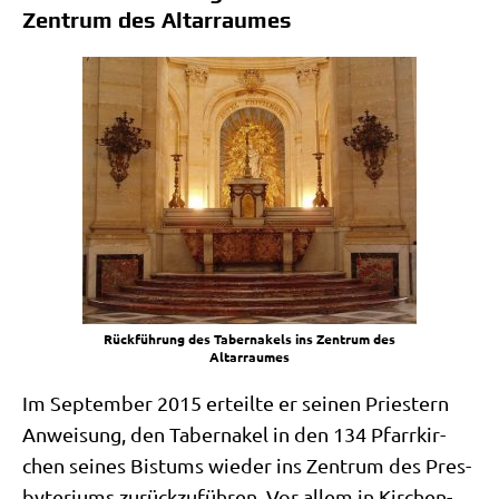
Zentrum des Altarraumes
Rück­füh­rung des Taber­na­kels ins Zen­trum des
Altarraumes
Im Sep­tem­ber 2015 erteil­te er sei­nen Prie­stern
Anwei­sung, den Taber­na­kel in den 134 Pfarr­kir­
chen sei­nes Bis­tums wie­der ins Zen­trum des Pres­
by­te­ri­ums zurück­zu­füh­ren. Vor allem in Kir­chen­