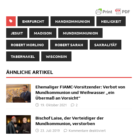
EHRFURCHT
HANDKOMMUNION
HEILIGKEIT
JESUIT
MADISON
MUNDKOMMUNION
ROBERT MORLINO
ROBERT SARAH
SAKRALITÄT
TABERNAKEL
WISCONSIN
ÄHNLICHE ARTIKEL
Ehemaliger FIAMC-Vorsitzender: Verbot von
Mundkommunion und Weihwasser „ein
Übermaß an Vorsicht“
19. Oktober 2021
2
Bischof Laise, der Verteidiger der
Mundkommunion, verstorben
23. Juli 2019
Kommentare deaktiviert