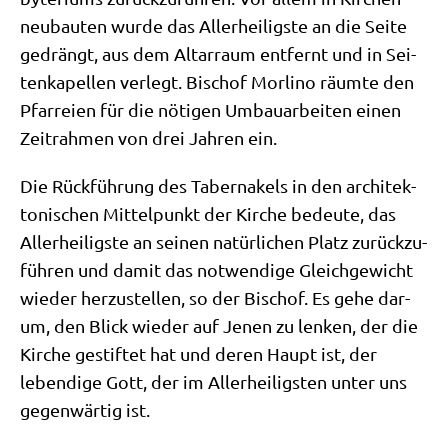
neu­bau­ten wur­de das Aller­hei­lig­ste an die Sei­te
gedrängt, aus dem Altar­raum ent­fernt und in Sei­
ten­ka­pel­len ver­legt. Bischof Mor­li­no räum­te den
Pfar­rei­en für die nöti­gen Umbau­ar­bei­ten einen
Zeit­rah­men von drei Jah­ren ein.
Die Rück­füh­rung des Taber­na­kels in den archi­tek­
to­ni­schen Mit­tel­punkt der Kir­che bedeu­te, das
Aller­hei­lig­ste an sei­nen natür­li­chen Platz zurück­zu­
füh­ren und damit das not­wen­di­ge Gleich­ge­wicht
wie­der her­zu­stel­len, so der Bischof. Es gehe dar­
um, den Blick wie­der auf Jenen zu len­ken, der die
Kir­che gestif­tet hat und deren Haupt ist, der
leben­di­ge Gott, der im Aller­hei­lig­sten unter uns
gegen­wär­tig ist.