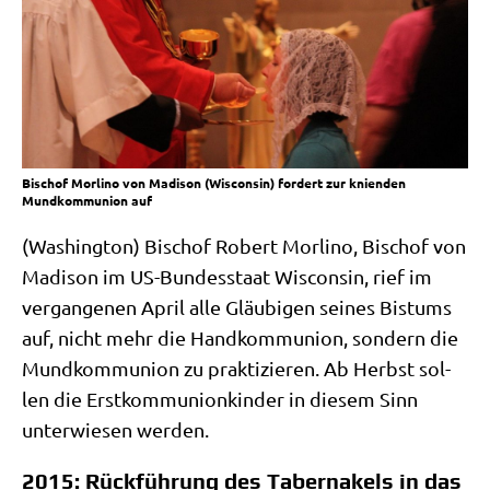
Bischof Morlino von Madison (Wisconsin) fordert zur knienden
Mundkommunion auf
(Washing­ton) Bischof Robert Mor­li­no, Bischof von
Madi­son im US-Bun­des­staat Wis­con­sin, rief im
ver­gan­ge­nen April alle Gläu­bi­gen sei­nes Bis­tums
auf, nicht mehr die Hand­kom­mu­ni­on, son­dern die
Mund­kom­mu­ni­on zu prak­ti­zie­ren. Ab Herbst sol­
len die Erst­kom­mu­ni­on­kin­der in die­sem Sinn
unter­wie­sen werden.
2015: Rückführung des Tabernakels in das