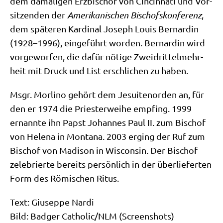
dem dama­li­gen Erz­bi­schof von Cin­cin­na­ti und Vor­
sit­zen­den der
Ame­ri­ka­ni­schen Bischofs­kon­fe­renz
,
dem spä­te­ren Kar­di­nal Joseph Lou­is Ber­nar­din
(1928–1996), ein­ge­führt wor­den. Ber­nar­din wird
vor­ge­wor­fen, die dafür nöti­ge Zwei­drit­tel­mehr­
heit mit Druck und List erschli­chen zu haben.
Msgr. Mor­li­no gehört dem Jesui­ten­or­den an, für
den er 1974 die Prie­ster­wei­he emp­fing. 1999
ernann­te ihn Papst Johan­nes Paul II. zum Bischof
von Hele­na in Mon­ta­na. 2003 erging der Ruf zum
Bischof von Madi­son in Wis­con­sin. Der Bischof
zele­brier­te bereits per­sön­lich in der über­lie­fer­ten
Form des Römi­schen Ritus.
Text: Giu­sep­pe Nardi
Bild: Bad­ger Catholic/​NLM (Screen­shots)