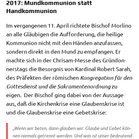
2017: Mundkommunion statt
Handkommunion
Im ver­gan­ge­nen 11. April rich­te­te Bischof Mor­li­no
an alle Gläu­bi­gen die Auf­for­de­rung, die hei­li­ge
Kom­mu­ni­on nicht mit den Hän­den anzu­fas­sen,
son­dern direkt in den Mund zu emp­fan­gen. Er
mach­te sich in der Chri­sam-Mes­se des Grün­don­
ners­tags die Besorg­nis von Kar­di­nal Robert Sarah,
des Prä­fek­ten der römi­schen
Kon­gre­ga­ti­on für den
Got­tes­dienst und die Sakra­men­ten­ord­nung
zu
eigen. Der Bischof ging dabei von der Aus­sa­ge
aus, daß die Kir­chen­kri­se eine Glau­bens­kri­se ist
und die Glau­bens­kri­se eine Gebetskrise:
„Wenn wir beten, dann glau­ben wir. Glau­be und Gebet kön­
nen nie­mals getrennt wer­den. Und was ist unser bedeu­tend­