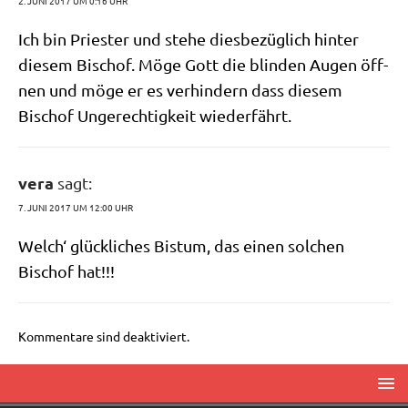
2. JUNI 2017 UM 0:16 UHR
Ich bin Prie­ster und ste­he dies­be­züg­lich hin­ter
die­sem Bischof. Möge Gott die blin­den Augen öff­
nen und möge er es ver­hin­dern dass die­sem
Bischof Unge­rech­tig­keit wiederfährt.
vera
sagt:
7. JUNI 2017 UM 12:00 UHR
Welch‘ glück­li­ches Bis­tum, das einen sol­chen
Bischof hat!!!
Kommentare sind deaktiviert.