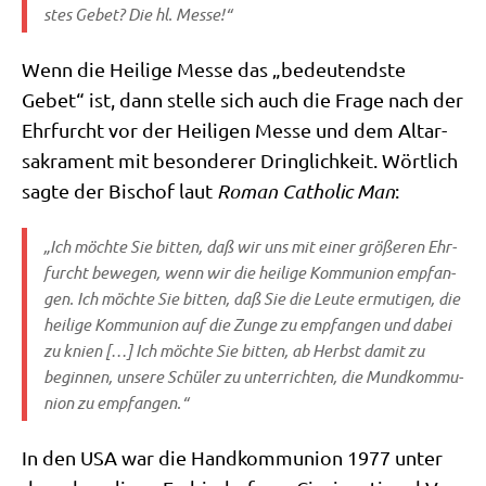
stes Gebet? Die hl. Messe!“
Wenn die Hei­li­ge Mes­se das „bedeu­tend­ste
Gebet“ ist, dann stel­le sich auch die Fra­ge nach der
Ehr­furcht vor der Hei­li­gen Mes­se und dem Altar­
sa­kra­ment mit beson­de­rer Dring­lich­keit. Wört­lich
sag­te der Bischof laut
Roman Catho­lic Man
:
„Ich möch­te Sie bit­ten, daß wir uns mit einer grö­ße­ren Ehr­
furcht bewe­gen, wenn wir die hei­li­ge Kom­mu­ni­on emp­fan­
gen. Ich möch­te Sie bit­ten, daß Sie die Leu­te ermu­ti­gen, die
hei­li­ge Kom­mu­ni­on auf die Zun­ge zu emp­fan­gen und dabei
zu knien […] Ich möch­te Sie bit­ten, ab Herbst damit zu
begin­nen, unse­re Schü­ler zu unter­rich­ten, die Mund­kom­mu­
ni­on zu empfangen.“
In den USA war die Hand­kom­mu­ni­on 1977 unter