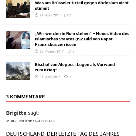
Was am Brüsseler Urteil gegen Abdeslam nicht
stimmt
24. April 2018
2
„Wir werden in Rom stehen“ – Neues Video des
Islamisches Staates (IS): Bild von Papst
Franziskus zerrissen
25. August 2017
5
Bischof von Aleppo: „Lügen als Vorwand
zum Krieg“
11. April 2018
1
3 KOMMENTARE
Brigitte
sagt:
31. DEZEMBER 2016 UM 20:20 UHR
DEUTSCHLAND, DER LETZTE TAG DES JAHRES