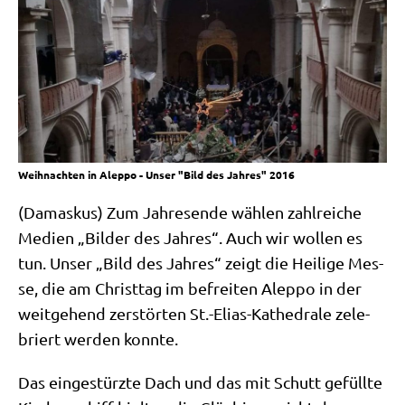
Weihnachten in Aleppo - Unser "Bild des Jahres" 2016
(Damas­kus) Zum Jah­res­en­de wäh­len zahl­rei­che
Medi­en „Bil­der des Jah­res“. Auch wir wol­len es
tun. Unser „Bild des Jah­res“ zeigt die Hei­li­ge Mes­
se, die am Christ­tag im befrei­ten Alep­po in der
weit­ge­hend zer­stör­ten St.-Elias-Kathedrale zele­
briert wer­den konnte.
Das ein­ge­stürz­te Dach und das mit Schutt gefüll­te