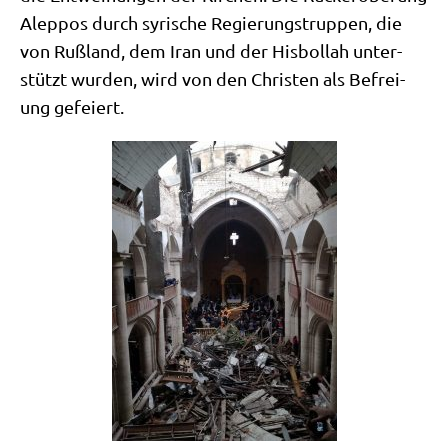
Alep­pos durch syri­sche Regie­rungs­trup­pen, die
von Ruß­land, dem Iran und der His­bol­lah unter­
stützt wur­den, wird von den Chri­sten als Befrei­
ung gefeiert.