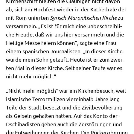
Kir­chen­schiff hiel­ten die Gläu­bi­gen nicht davon
ab, sich am Hoch­fest wie­der in der Kathe­dra­le der
mit Rom unier­ten
Syrisch-Maro­ni­ti­schen Kir­che
zu
ver­sam­meln. „Es ist für mich eine unbe­schreib­li­
che Freu­de, daß wir uns hier ver­sam­meln und die
Hei­li­ge Mes­se fei­ern kön­nen“, sag­te eine Frau
einem spa­ni­schen Jour­na­li­sten. „In die­ser Kir­che
wur­de mein Sohn getauft. Heu­te ist er zum zwei­
ten Mal in die­ser Kir­che. Seit sei­ner Tau­fe war es
nicht mehr möglich.“
„Nicht mehr mög­lich“ war ein Kir­chen­be­such, weil
isla­mi­sche Ter­ror­mi­li­zen vier­ein­halb Jah­re lang
Tei­le der Stadt besetzt und die Zivil­be­völ­ke­rung
als Gei­seln gehal­ten hat­ten. Auf das Kon­to der
Dschi­ha­di­sten gehen auch die Zer­stö­run­gen und
die Ent­wei­hun­gen der Kir­chen. Die Rück­erobe­rung