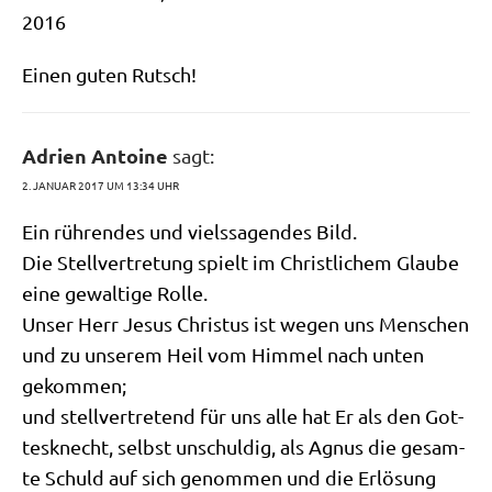
2016
Einen guten Rutsch!
Adrien Antoine
sagt:
2. JANUAR 2017 UM 13:34 UHR
Ein rüh­ren­des und viels­sa­gen­des Bild.
Die Stell­ver­tre­tung spielt im Christ­li­chem Glau­be
eine gewal­ti­ge Rolle.
Unser Herr Jesus Chri­stus ist wegen uns Men­schen
und zu unse­rem Heil vom Him­mel nach unten
gekommen;
und stell­ver­tre­tend für uns alle hat Er als den Got­
tes­knecht, selbst unschul­dig, als Agnus die gesam­
te Schuld auf sich genom­men und die Erlö­sung