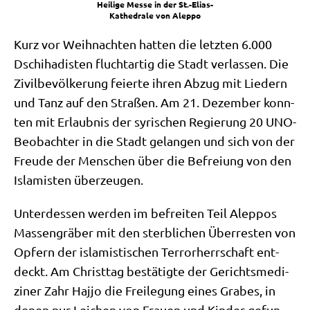
Hei­li­ge Mes­se in der St.-Elias-
Kathedrale von Aleppo
Kurz vor Weih­nach­ten hat­ten die letz­ten 6.000
Dschi­ha­di­sten flucht­ar­tig die Stadt ver­las­sen. Die
Zivil­be­völ­ke­rung fei­er­te ihren Abzug mit Lie­dern
und Tanz auf den Stra­ßen. Am 21. Dezem­ber konn­
ten mit Erlaub­nis der syri­schen Regie­rung 20 UNO-
Beob­ach­ter in die Stadt gelan­gen und sich von der
Freu­de der Men­schen über die Befrei­ung von den
Isla­mi­sten überzeugen.
Unter­des­sen wer­den im befrei­ten Teil Alep­pos
Mas­sen­grä­ber mit den sterb­li­chen Über­re­sten von
Opfern der isla­mi­sti­schen Ter­ror­herr­schaft ent­
deckt. Am Christ­tag bestä­tig­te der Gerichts­me­di­
zi­ner Zahr Haj­jo die Frei­le­gung eines Gra­bes, in
denen nur Lei­chen von Frau­en und Kin­der gefun­