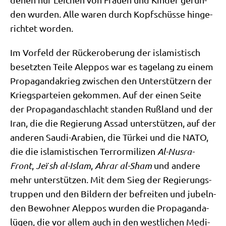
den wur­den. Alle waren durch Kopf­schüs­se hin­ge­
rich­tet worden.
Im Vor­feld der Rück­erobe­rung der isla­mi­stisch
besetz­ten Tei­le Alep­pos war es tage­lang zu einem
Pro­pa­gan­da­krieg zwi­schen den Unter­stüt­zern der
Kriegs­par­tei­en gekom­men. Auf der einen Sei­te
der Pro­pa­gan­da­schlacht stan­den Ruß­land und der
Iran, die die Regie­rung Assad unter­stüt­zen, auf der
ande­ren Sau­di-Ara­bi­en, die Tür­kei und die NATO,
die die isla­mi­sti­schen Ter­ror­mi­li­zen
Al-Nus­ra-
Front
,
Jeï sh al-Islam
,
Ahr­ar al-Sham
und ande­re
mehr unter­stüt­zen. Mit dem Sieg der Regie­rungs­
trup­pen und den Bil­dern der befrei­ten und jubeln­
den Bewoh­ner Alep­pos wur­den die Pro­pa­gan­da­
lü­gen, die vor allem auch in den west­li­chen Medi­