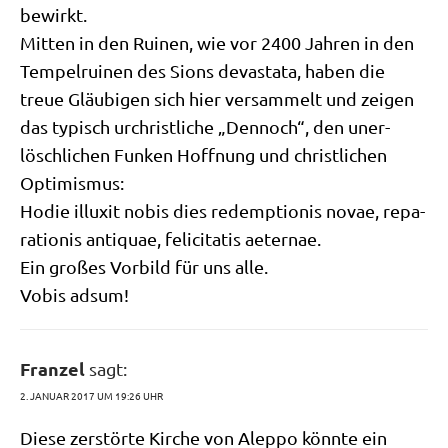
bewirkt.
Mit­ten in den Rui­nen, wie vor 2400 Jah­ren in den
Tem­pel­rui­nen des Sions deva­sta­ta, haben die
treue Gläu­bi­gen sich hier ver­sam­melt und zei­gen
das typisch urchrist­li­che „Den­noch“, den uner­
lösch­li­chen Fun­ken Hoff­nung und christ­li­chen
Optimismus:
Hodie illu­xit nobis dies redemp­tio­nis novae, repa­
ra­tio­nis anti­quae, feli­ci­ta­tis aeternae.
Ein gro­ßes Vor­bild für uns alle.
Vobis adsum!
Franzel
sagt:
2. JANUAR 2017 UM 19:26 UHR
Die­se zer­stör­te Kir­che von Alep­po könn­te ein