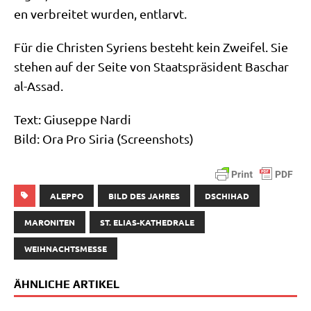
en ver­brei­tet wur­den, entlarvt.
Für die Chri­sten Syri­ens besteht kein Zwei­fel. Sie
ste­hen auf der Sei­te von Staats­prä­si­dent Baschar
al-Assad.
Text: Giu­sep­pe Nardi
Bild: Ora Pro Siria (Screen­shots)
ALEPPO
BILD DES JAHRES
DSCHIHAD
MARONITEN
ST. ELIAS-KATHEDRALE
WEIHNACHTSMESSE
ÄHNLICHE ARTIKEL