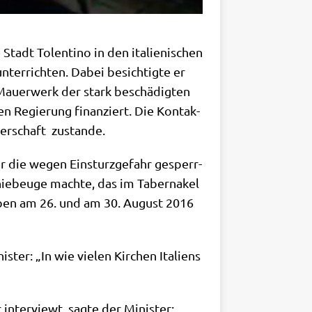
tadt Tolen­ti­no in den ita­lie­ni­schen
nter­rich­ten. Dabei besich­tig­te er
Mau­er­werk der stark beschä­dig­ten
en Regie­rung finan­ziert. Die Kon­tak­
der­schaft zustande.
r die wegen Ein­sturz­ge­fahr gesperr­
nie­beu­ge mach­te, das im Taber­na­kel
e­ben am 26. und am 30. August 2016
ter: „In wie vie­len Kir­chen Ita­li­ens
inter­viewt, sag­te der Minister: