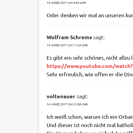
14. MÄRZ 2017 UM 9:03 UHR
Oder den­ken wir mal an unse­ren k
Wolfram Schrems
sagt:
14. MÄRZ 2017 UM 11:26 UHR
Es gibt ein sehr schö­nes, nicht all­zu l
https://​www​.you​tube​.com/​w​a​t​c​h​?​v
Sehr erfreu­lich, wie offen er die Din
voltenauer
sagt:
14. MÄRZ 2017 UM 21:08 UHR
Ich weiß schon, war­um ich ein Orban-
Und die­ser ist noch nicht mal katho­li