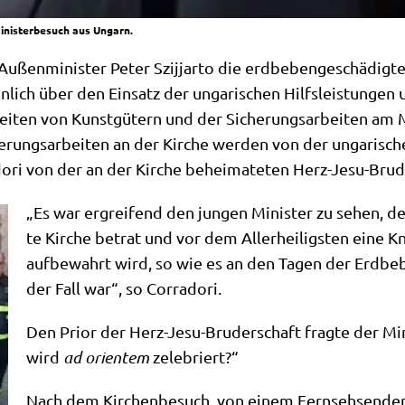
Ministerbesuch aus Ungarn.
­mi­ni­ster Peter Szi­j­jar­to die erd­be­ben­ge­schä­dig­te S
­lich über den Ein­satz der unga­ri­schen Hilfs­lei­stun­gen u
ei­ten von Kunst­gü­tern und der Siche­rungs­ar­bei­ten am 
­rungs­ar­bei­ten an der Kir­che wer­den von der unga­ri­sch
o­ri von der an der Kir­che behei­ma­te­ten Herz-Jesu-Bru­
„Es war ergrei­fend den jun­gen Mini­ster zu sehen, de
te Kir­che betrat und vor dem Aller­hei­lig­sten eine K
auf­be­wahrt wird, so wie es an den Tagen der Erd­b
der Fall war“, so Corradori.
Den Pri­or der Herz-Jesu-Bru­der­schaft frag­te der Mini­s
wird
ad ori­en­tem
zelebriert?“
Nach dem Kir­chen­be­such, von einem Fern­seh­sen­der 