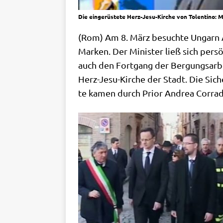
Die eingerüstete Herz-Jesu-Kirche von Tolentino: 
(Rom) Am 8. März besuch­te Ungarn Außen
Mar­ken. Der Mini­ster ließ sich per­sön
auch den Fort­gang der Ber­gungs­ar­b
Herz-Jesu-Kir­che der Stadt. Die Siche
te kamen durch Pri­or Andrea Cor­ra­d