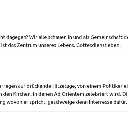
ht dage­gen? Wir alle schau­en in und als Gemein­schaft de
 ist das Zen­trum unse­res Lebens. Got­tes­dienst eben.
­re­gen auf drücken­de Hit­ze­ta­ge, von einem Poli­ti­ker e
 den Kir­chen, in denen Ad Ori­en­tem zele­briert wird. D
nung wovon er spricht, geschwei­ge denn Inter­res­se dafür.