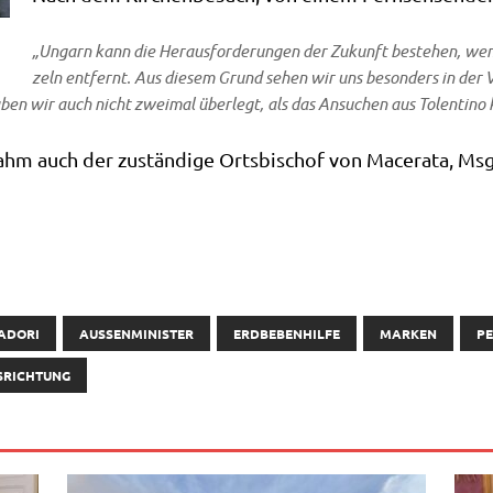
„Ungarn kann die Her­aus­for­de­run­gen der Zukunft bestehen, wenn 
zeln ent­fernt. Aus die­sem Grund sehen wir uns beson­ders in der V
ben wir auch nicht zwei­mal über­legt, als das Ansu­chen aus Tolen­ti­n
 auch der zustän­di­ge Orts­bi­schof von Mace­ra­ta, Msgr. N
ADORI
AUSSENMINISTER
ERDBEBENHILFE
MARKEN
PE
SRICHTUNG