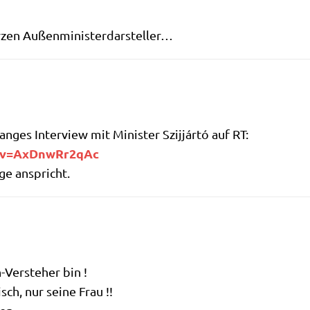
ur­zen Außenministerdarsteller…
an­ges Inter­view mit Mini­ster Szi­j­jár­tó auf RT:
​=​A​x​D​n​w​R​r​2​qAc
­ge anspricht.
Ver­ste­her bin !
sch, nur sei­ne Frau !!