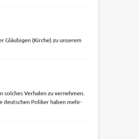
r Gläu­bi­gen (Kir­che) zu unse­rem
in sol­ches Verha­len zu ver­neh­men.
ie deut­schen Poli­ker haben mehr­