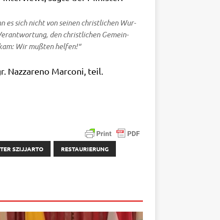
es sich nicht von sei­nen christ­li­chen Wur­
er­ant­wor­tung, den christ­li­chen Gemein­
o kam: Wir muß­ten helfen!“
az­z­a­re­no Mar­co­ni, teil.
TER SZIJJARTO
RESTAURIERUNG