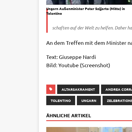
Ungarn Außen­mi­ni­ster Peter Szi­j­jar­to (Mit­te) in
Tolentino
schaf­ten auf der Welt zu hel­fen. Daher ha
An dem Tref­fen mit dem Mini­ster nahm
Text: Giu­sep­pe Nardi
Bild: You­tube (Screen­shot)
ALTARSAKRAMENT
ANDREA CORR
TOLENTINO
UNGARN
ZELEBRATION
ÄHNLICHE ARTIKEL