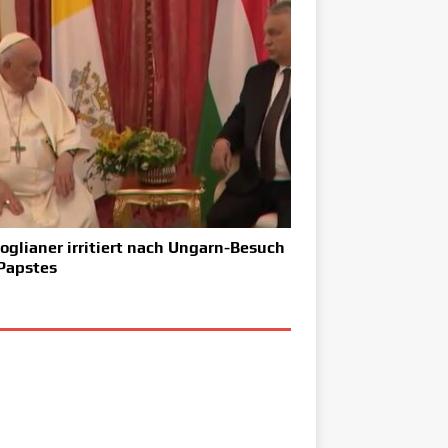
oglianer irritiert nach Ungarn-Besuch
Papstes