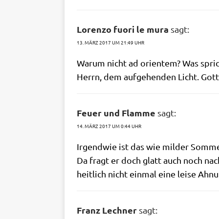
Lorenzo fuori le mura
sagt:
13. MÄRZ 2017 UM 21:49 UHR
War­um nicht ad ori­en­tem? Was spric
Herrn, dem auf­ge­hen­den Licht. Gott
Feuer und Flamme
sagt:
14. MÄRZ 2017 UM 0:44 UHR
Irgend­wie ist das wie mil­der Som­mer
Da fragt er doch glatt auch noch nach
heit­lich nicht ein­mal eine lei­se Ah
Franz Lechner
sagt: