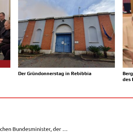
Der Gründonnerstag in Rebibbia
Berg
des 
hen Bun­des­mi­ni­ster, der …