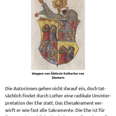
Wap­pen von Äbtis­sin Katha­ri­na von
Zimmern
Die Autorin­nen gehen nicht dar­auf ein, doch tat­
säch­lich fin­det durch Luther eine radi­ka­le Umin­ter­
pre­ta­ti­on der Ehe statt. Das Ehe­sa­kra­ment ver­
wirft er wie fast alle Sakra­men­te. Die Ehe ist für