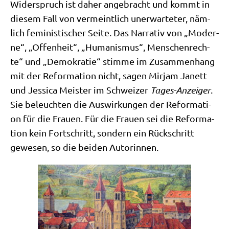
Wider­spruch ist daher ange­bracht und kommt in
die­sem Fall von ver­meint­lich uner­war­te­ter, näm­
lich femi­ni­sti­scher Sei­te. Das Nar­ra­tiv von „Moder­
ne“, „Offen­heit“, „Huma­nis­mus“, Men­schen­rech­
te“ und „Demo­kra­tie“ stim­me im Zusam­men­hang
mit der Refor­ma­ti­on nicht, sagen Mir­jam Janett
und Jes­si­ca Mei­ster im Schwei­zer
Tages-Anzei­ger
.
Sie beleuch­ten die Aus­wir­kun­gen der Refor­ma­ti­
on für die Frau­en. Für die Frau­en sei die Refor­ma­
ti­on kein Fort­schritt, son­dern ein Rück­schritt
gewe­sen, so die bei­den Autorinnen.