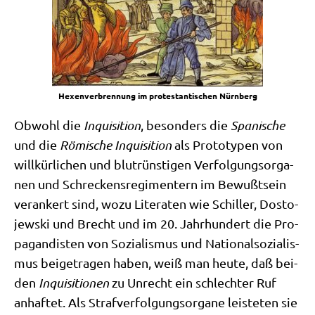
Hexen­ver­bren­nung im pro­te­stan­ti­schen Nürnberg
Obwohl die
Inqui­si­ti­on
, beson­ders die
Spa­ni­sche
und die
Römi­sche Inqui­si­ti­on
als Pro­to­ty­pen von
will­kür­li­chen und blut­rün­sti­gen Ver­fol­gungs­or­ga­
nen und Schreckens­re­gi­men­tern im Bewußt­sein
ver­an­kert sind, wozu Lite­ra­ten wie Schil­ler, Dosto­
jew­ski und Brecht und im 20. Jahr­hun­dert die Pro­
pa­gan­di­sten von Sozia­lis­mus und Natio­nal­so­zia­lis­
mus bei­getra­gen haben, weiß man heu­te, daß bei­
den
Inqui­si­tio­nen
zu Unrecht ein schlech­ter Ruf
anhaf­tet. Als Straf­ver­fol­gungs­or­ga­ne lei­ste­ten sie