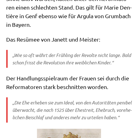
ren einen schlech­ten Stand. Das gilt für Marie Den­
tiè­re in Genf eben­so wie für Argu­la von Grum­bach
in Bayern.
Das Resü­mee von Janett und Meister:
„Wie so oft währt der Früh­ling der Revol­te nicht lan­ge. Bald
schon frisst die Revo­lu­ti­on ihre weib­li­chen Kinder.“
Der Hand­lungs­spiel­raum der Frau­en sei durch die
Refor­ma­to­ren stark beschnit­ten worden.
„Die Ehe erhe­ben sie zum Ide­al, von den Auto­ri­tä­ten peni­bel
über­wacht, die nach 1525 über Ehe­streit, Ehe­bruch, vor­ehe­
li­chen Bei­schlaf und ande­res mehr zu urtei­len haben.“