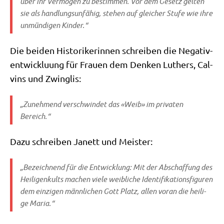
über ihr Ver­mö­gen zu bestim­men. Vor dem Gesetz gel­ten
sie als hand­lungs­un­fä­hig, ste­hen auf glei­cher Stu­fe wie ihre
unmün­di­gen Kinder.“
Die bei­den Histo­ri­ke­rin­nen schrei­ben die Nega­tiv­
ent­wick­lu­ung für Frau­en dem Den­ken Luthers, Cal­
vins und Zwinglis:
„Zuneh­mend ver­schwin­det das «Weib» im pri­va­ten
Bereich.“
Dazu schrei­ben Janett und Meister:
„Bezeich­nend für die Ent­wick­lung: Mit der Abschaf­fung des
Hei­li­gen­kults machen vie­le weib­li­che Iden­ti­fi­ka­ti­ons­fi­gu­ren
dem ein­zi­gen männ­li­chen Gott Platz, allen vor­an die hei­li­
ge Maria.“