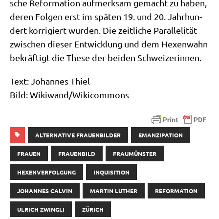
sche Refor­ma­ti­on auf­merk­sam gemacht zu haben,
deren Fol­gen erst im spä­ten 19. und 20. Jahr­hun­
dert kor­ri­giert wur­den. Die zeit­li­che Par­al­le­li­tät
zwi­schen die­ser Ent­wick­lung und dem Hexen­wahn
bekräf­tigt die The­se der bei­den Schweizerinnen.
Text: Johan­nes Thiel
Bild: Wikiwand/​Wikicommons
ALTERNATIVE FRAUENBILDER
EMANZIPATION
FRAUEN
FRAUENBILD
FRAUMÜNSTER
HEXENVERFOLGUNG
INQUISITION
JOHANNES CALVIN
MARTIN LUTHER
REFORMATION
ULRICH ZWINGLI
ZÜRICH