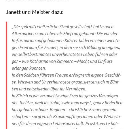
Janett und Mei­ster dazu:
„Die spät­mit­tel­al­ter­li­che Stadt­ge­sell­schaft hat­te noch
Alter­na­ti­ven zum Leben als Ehe­frau gekannt: Die von der
Refor­ma­ti­on auf­ge­ho­be­nen Klö­ster bil­de­ten einen wich­ti­
gen Frei­raum für Frau­en, in dem sie sich Bil­dung aneig­nen,
ein selbst­be­stimm­tes unver­hei­ra­te­tes Leben füh­ren oder
gar – wie Katha­ri­na von Zim­mern – Macht und Ein­fluss
erlan­gen konnten.
In den Städ­ten führ­ten Frau­en erfolg­reich eige­ne Geschäf­
te. Wit­wen und Unver­hei­ra­te­te orga­ni­sier­ten sich in Zünf­
ten und ent­schie­den über ihr Vermögen.
In Zürich etwa ver­mach­te eine Frau ihr gan­zes Ver­mö­gen
der Toch­ter, weil ihr Sohn, «wie man weyst, gantz lie­der­lich
hus gehal­ten» habe. Begi­nen – christ­li­che Frau­en­ge­mein­
schaf­ten – sorg­ten als Kran­ken­pfle­ge­rin­nen oder Webe­rin­
nen für ihren eige­nen Lebens­un­ter­halt. Pro­sti­tu­ier­te hat­