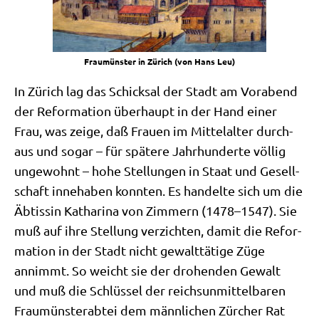
Frau­mün­ster in Zürich (von Hans Leu)
In Zürich lag das Schick­sal der Stadt am Vor­abend
der Refor­ma­ti­on über­haupt in der Hand einer
Frau, was zei­ge, daß Frau­en im Mit­tel­al­ter durch­
aus und sogar – für spä­te­re Jahr­hun­der­te völ­lig
unge­wohnt – hohe Stel­lun­gen in Staat und Gesell­
schaft inne­ha­ben konn­ten. Es han­del­te sich um die
Äbtis­sin Katha­ri­na von Zim­mern (1478–1547). Sie
muß auf ihre Stel­lung ver­zich­ten, damit die Refor­
ma­ti­on in der Stadt nicht gewalt­tä­ti­ge Züge
annimmt. So weicht sie der dro­hen­den Gewalt
und muß die Schlüs­sel der reichs­un­mit­tel­ba­ren
Frau­mün­ster­ab­tei dem männ­li­chen Zür­cher Rat