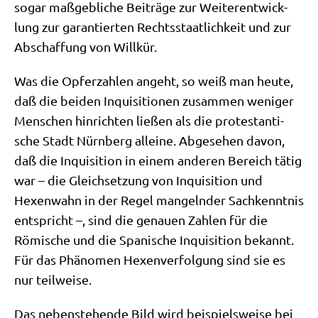
sogar maß­geb­li­che Bei­trä­ge zur Wei­ter­ent­wick­
lung zur garan­tier­ten Rechts­staat­lich­keit und zur
Abschaf­fung von Willkür.
Was die Opfer­zah­len angeht, so weiß man heu­te,
daß die bei­den Inqui­si­tio­nen zusam­men weni­ger
Men­schen hin­rich­ten lie­ßen als die pro­te­stan­ti­
sche Stadt Nürn­berg allei­ne. Abge­se­hen davon,
daß die Inqui­si­ti­on in einem ande­ren Bereich tätig
war – die Gleich­set­zung von Inqui­si­ti­on und
Hexen­wahn in der Regel man­geln­der Sach­kennt­nis
ent­spricht –, sind die genau­en Zah­len für die
Römi­sche und die Spa­ni­sche Inqui­si­ti­on bekannt.
Für das Phä­no­men Hexen­ver­fol­gung sind sie es
nur teilweise.
Das neben­ste­hen­de Bild wird bei­spiels­wei­se bei