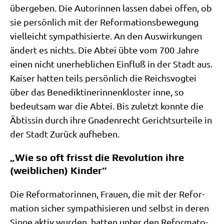
über­ge­ben. Die Autorin­nen las­sen dabei offen, ob
sie per­sön­lich mit der Refor­ma­ti­ons­be­we­gung
viel­leicht sym­pa­thi­sier­te. An den Aus­wir­kun­gen
ändert es nichts. Die Abtei übte vom 700 Jah­re
einen nicht uner­heb­li­chen Ein­fluß in der Stadt aus.
Kai­ser hat­ten teils per­sön­lich die Reichs­vog­tei
über das Bene­dik­ti­ne­rin­nen­klo­ster inne, so
bedeut­sam war die Abtei. Bis zuletzt konn­te die
Äbtis­sin durch ihre Gna­den­recht Gerichts­ur­tei­le in
der Stadt Zurück aufheben.
„Wie so oft frisst die Revolution ihre
(weiblichen) Kinder“
Die Refor­ma­to­rin­nen, Frau­en, die mit der Refor­
ma­ti­on sicher sym­pa­thi­sie­ren und selbst in deren
Sin­ne aktiv wur­den, hat­ten unter den Refor­ma­to­