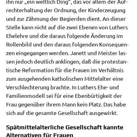
ihn nur „ein welt­lich Ding“, das vor allem der Auf­
recht­erhal­tung der Ord­nung, der Kin­der­zeu­gung
und zur Zäh­mung der Begier­den dient. An die­ser
Stel­le kann nicht auf die zwei Ebe­nen von Luthers
Ehe­leh­re und die dar­aus fol­gen­de Ände­rung im
Rol­len­bild und den dar­aus fol­gen­den Kon­se­quen­
zen ein­ge­gan­gen wer­den. Janett und Mei­ster las­
sen jedoch deut­lich anklin­gen, daß die pro­te­stan­
ti­sche Refor­ma­ti­on für die Frau­en im Ver­hält­nis
zum aus­ge­hen­den katho­li­schen Mit­tel­al­ter eine
Ver­schlech­te­rung brach­te. In Luthers Ehe- und
Fami­li­en­mo­dell sei für eine Eben­bür­tig­keit der
Frau gegen­über ihrem Mann kein Platz. Das habe
sich auf die gesam­te Gesell­schaft ausgewirkt.
Spätmittelalterliche Gesellschaft kannte
Alternativen für Frauen