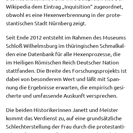
Wiki­pe­dia dem Ein­trag „Inqui­si­ti­on“ zuge­ord­net,
obwohl es eine Hexen­ver­bren­nung in der pro­te­
stan­ti­schen Stadt Nürn­berg zeigt.
Seit Ende 2012 ent­steht im Rah­men des Muse­ums
Schloß Wil­helms­burg im thü­rin­gi­schen Schmal­kal­
den eine Daten­bank für alle Hexen­pro­zes­se, die
im Hei­li­gen Römi­schen Reich Deut­scher Nati­on
statt­fan­den. Die Brei­te des For­schungs­pro­jekts ist
dabei von beson­de­rem Wert und läßt mit Span­
nung die Ergeb­nis­se erwar­ten, die empi­risch gesi­
cher­te und umfas­sen­de Aus­kunft versprechen.
Die bei­den Histo­ri­ke­rin­nen Janett und Mei­ster
kommt das Ver­dienst zu, auf eine grund­sätz­li­che
Schlech­ter­stel­lung der Frau durch die pro­te­stan­ti­