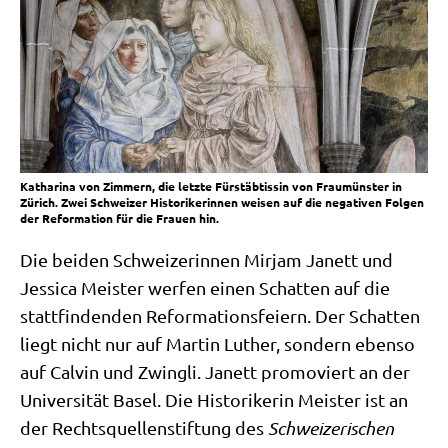
Katharina von Zimmern, die letzte Fürstäbtissin von Fraumünster in
Zürich. Zwei Schweizer Historikerinnen weisen auf die negativen Folgen
der Reformation für die Frauen hin.
Die bei­den Schwei­ze­rin­nen Mir­jam Janett und
Jes­si­ca Mei­ster wer­fen einen Schat­ten auf die
statt­fin­den­den Refor­ma­ti­ons­fei­ern. Der Schat­ten
liegt nicht nur auf Mar­tin Luther, son­dern eben­so
auf Cal­vin und Zwing­li. Janett pro­mo­viert an der
Uni­ver­si­tät Basel. Die Histo­ri­ke­rin Mei­ster ist an
der Rechts­quel­len­stif­tung des
Schwei­ze­ri­schen