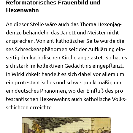
Reformatorisches Frauenbild und
Hexenwahn
An die­ser Stel­le wäre auch das The­ma Hexen­jag­
den zu behan­deln, das Janett und Mei­ster nicht
anspre­chen. Von anti­ka­tho­li­scher Sei­te wur­de die­
ses Schreckens­phä­no­men seit der Auf­klä­rung ein­
sei­tig der katho­li­schen Kir­che ange­la­stet. So hat es
sich stark im kol­lek­ti­ven Gedächt­nis ein­ge­pflanzt.
In Wirk­lich­keit han­delt es sich dabei vor allem um
ein pro­te­stan­ti­sches und schwer­punkt­mä­ßig um
ein deut­sches Phä­no­men, wo der Ein­fluß des pro­
te­stan­ti­schen Hexen­wahns auch katho­li­sche Volks­
schich­ten erreichte.