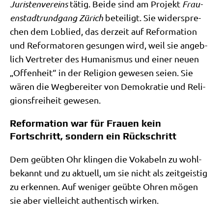
Juri­sten­ver­eins
tätig. Bei­de sind am Pro­jekt
Frau­
en­stadt­rund­gang Zürich
betei­ligt. Sie wider­spre­
chen dem Lob­lied, das der­zeit auf Refor­ma­ti­on
und Refor­ma­to­ren gesun­gen wird, weil sie angeb­
lich Ver­tre­ter des Huma­nis­mus und einer neu­en
„Offen­heit“ in der Reli­gi­on gewe­sen sei­en. Sie
wären die Weg­be­rei­ter von Demo­kra­tie und Reli­
gi­ons­frei­heit gewesen.
Reformation war für Frauen kein
Fortschritt, sondern ein Rückschritt
Dem geüb­ten Ohr klin­gen die Voka­beln zu wohl­
be­kannt und zu aktu­ell, um sie nicht als zeit­gei­stig
zu erken­nen. Auf weni­ger geüb­te Ohren mögen
sie aber viel­leicht authen­tisch wirken.