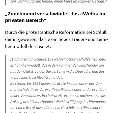
ten, wenn auch am Ran­de, einen Platz im sozia­len Gefüge.“
„Zunehmend verschwindet das «Weib» im
privaten Bereich“
Durch die pro­te­stan­ti­sche Refor­ma­ti­on sei Schluß
damit gewe­sen, da sie ein neu­es Frau­en- und Fami­
li­en­mo­dell durchsetzt:
„Damit ist nun Schluss. Die Refor­ma­to­ren schaf­fen ein neu­
es Fami­li­en­mo­dell, das in den kom­men­den Jahr­hun­der­ten
mit dem Auf­stieg des Bür­ger­tums in die Degra­die­rung des
weib­li­chen Geschlechts mündet.
So ste­hen bis 1881 unver­hei­ra­te­te Frau­en unter der Vor­
mund­schaft ihres Vaters, ihres Bru­ders oder ande­rer männ­
li­cher Ver­wand­ter. Ver­hei­ra­te­te Frau­en brau­chen noch bis
Anfang des 20.Jahrhundert die Ein­wil­li­gung des Ehe­manns,
um einen Beruf aus­zu­üben, ein Geschäft zu füh­ren oder