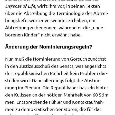
Defen­se of Life
, wirft ihm vor, in sei­nen Tex­ten
über die Abtrei­bung die Ter­mi­no­lo­gie der Abtrei­
bungs­be­für­wor­ter ver­wen­det zu haben, um
Abtrei­bung zu benen­nen, wäh­rend er die „unge­
bo­re­nen Kin­der“ nicht erwähnt habe.
Änderung der Nominierungsregeln?
Nun muß die Nomi­nie­rung von Gor­such zunächst
in den Justiz­aus­schuß des Senats, was ange­sichts
der repu­bli­ka­ni­schen Mehr­heit kein Pro­blem dar­
stel­len wird. Dann aller­dings folgt die Abstim­
mung im Ple­num. Die Repu­bli­ka­ner basteln hin­ter
den Kulis­sen an der nöti­gen Mehr­heit von 60 Stim­
men. Ent­spre­chen­de Füh­ler und Kon­takt­auf­nah­
men zu demo­kra­ti­schen Sena­to­ren, die für das