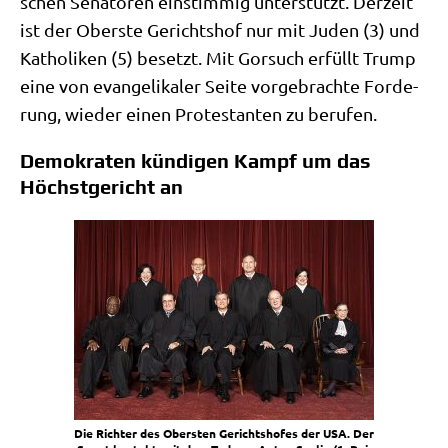
schen Sena­to­ren ein­stim­mig unter­stützt. Der­zeit
ist der Ober­ste Gerichts­hof nur mit Juden (3) und
Katho­li­ken (5) besetzt. Mit Gor­such erfüllt Trump
eine von evan­ge­li­ka­ler Sei­te vor­ge­brach­te For­de­
rung, wie­der einen Pro­te­stan­ten zu berufen.
Demokraten kündigen Kampf um das
Höchstgericht an
Die Rich­ter des Ober­sten Gerichts­ho­fes der USA. Der