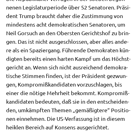
ne­nen Legis­la­tur­pe­ri­ode über 52 Sena­to­ren. Prä­si­
dent Trump braucht daher die Zustim­mung von
min­de­stens acht demo­kra­ti­schen Sena­to­ren, um
Neil Gor­such an den Ober­sten Gerichts­hof zu brin­
gen. Das ist nicht aus­ge­schlos­sen, aber alles ande­
re als ein Spa­zier­gang. Füh­ren­de Demo­kra­ten kün­
dig­ten bereits einen har­ten Kampf um das Höchst­
ge­richt an. Wenn sich nicht aus­rei­chend demo­kra­
ti­sche Stim­men fin­den, ist der Prä­si­dent gezwun­
gen, Kom­pro­miß­kan­di­da­ten vor­zu­schla­gen, bis
einer die nöti­ge Mehr­heit bekommt. Kom­pro­miß­
kan­di­da­ten bedeu­ten, daß sie in den ent­schei­den­
den, umkämpf­ten The­men „gemä­ßig­te­re“ Posi­tio­
nen ein­neh­men. Die US-Ver­fas­sung ist in die­sem
heik­len Bereich auf Kon­sens ausgerichtet.