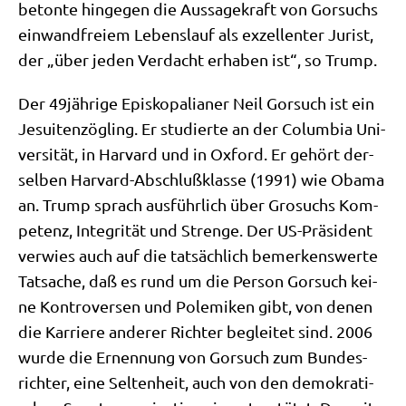
beton­te hin­ge­gen die Aus­sa­ge­kraft von Gor­suchs
ein­wand­frei­em Lebens­lauf als exzel­len­ter Jurist,
der „über jeden Ver­dacht erha­ben ist“, so Trump.
Der 49jährige Epi­skopa­lia­ner Neil Gor­such ist ein
Jesui­ten­zög­ling. Er stu­dier­te an der Colum­bia Uni­
ver­si­tät, in Har­vard und in Oxford. Er gehört der­
sel­ben Har­vard-Abschluß­klas­se (1991) wie Oba­ma
an. Trump sprach aus­führ­lich über Gro­suchs Kom­
pe­tenz, Inte­gri­tät und Stren­ge. Der US-Prä­si­dent
ver­wies auch auf die tat­säch­lich bemer­kens­wer­te
Tat­sa­che, daß es rund um die Per­son Gor­such kei­
ne Kon­tro­ver­sen und Pole­mi­ken gibt, von denen
die Kar­rie­re ande­rer Rich­ter beglei­tet sind. 2006
wur­de die Ernen­nung von Gor­such zum Bun­des­
rich­ter, eine Sel­ten­heit, auch von den demo­kra­ti­