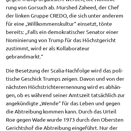
rung von Gor­such ab. Murs­hed Zaheed, der Chef
der lin­ken Grup­pe CREDO, die sich unter ande­rem
für eine „Will­kom­mens­kul­tur“ ein­setzt, tön­te
bereits: „Falls ein demo­kra­ti­scher Sena­tor einer
Nomi­nie­rung von Trump für das Höchst­ge­richt
zustimmt, wird er als Kol­la­bo­ra­teur
gebrandmarkt.“
Die Beset­zung der Sca­lia-Nach­fol­ge wird das poli­
ti­sche Geschick Trumps zei­gen. Davon und von der
näch­sten Höchst­rich­ter­er­nen­nung wird es abhän­
gen, ob es wäh­rend sei­ner Amts­zeit tat­säch­lich zur
ange­kün­dig­te „Wen­de“ für das Leben und gegen
die Abtrei­bung kom­men kann. Durch das Urteil
Roe gegen Wade wur­de 1973 durch den Ober­sten
Gerichts­hof die Abtrei­bung ein­ge­führt. Nur der