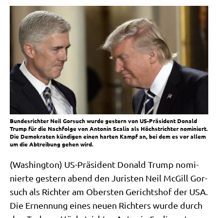
Bundesrichter Neil Gorsuch wurde gestern von US-Präsident Donald
Trump für die Nachfolge von Antonin Scalia als Höchstrichter nominiert.
Die Demokraten kündigen einen harten Kampf an, bei dem es vor allem
um die Abtreibung gehen wird.
(Washing­ton) US-Prä­si­dent Donald Trump nomi­
nier­te gestern abend den Juri­sten Neil McGill Gor­
such als Rich­ter am Ober­sten Gerichts­hof der USA.
Die Ernen­nung eines neu­en Rich­ters wur­de durch