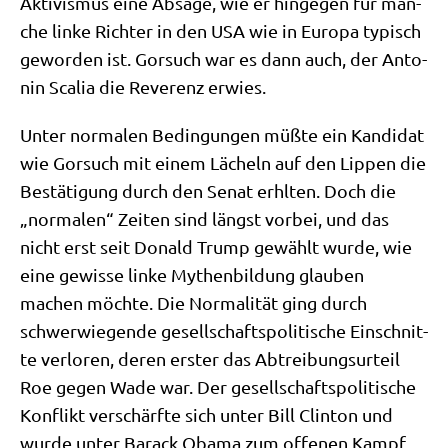
Akti­vis­mus eine Absa­ge, wie er hin­ge­gen für man­
che lin­ke Rich­ter in den USA wie in Euro­pa typisch
gewor­den ist. Gor­such war es dann auch, der Anto­
nin Sca­lia die Reve­renz erwies.
Unter nor­ma­len Bedin­gun­gen müß­te ein Kan­di­dat
wie Gor­such mit einem Lächeln auf den Lip­pen die
Bestä­ti­gung durch den Senat erhl­ten. Doch die
„nor­ma­len“ Zei­ten sind längst vor­bei, und das
nicht erst seit Donald Trump gewählt wur­de, wie
eine gewis­se lin­ke Mythen­bil­dung glau­ben
machen möch­te. Die Nor­ma­li­tät ging durch
schwer­wie­gen­de gesell­schafts­po­li­ti­sche Ein­schnit­
te ver­lo­ren, deren erster das Abtrei­bungs­ur­teil
Roe gegen Wade war. Der gesell­schafts­po­li­ti­sche
Kon­flikt ver­schärf­te sich unter Bill Clin­ton und
wur­de unter Barack Oba­ma zum offe­nen Kampf,