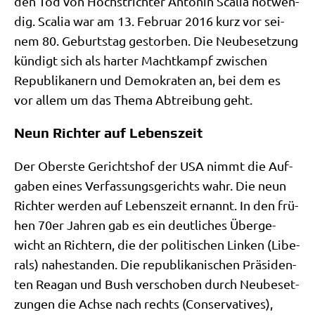
den Tod von Höchst­rich­ter Anto­nin Sca­lia not­wen­
dig. Sca­lia war am 13. Febru­ar 2016 kurz vor sei­
nem 80. Geburts­tag gestor­ben. Die Neu­be­set­zung
kün­digt sich als har­ter Macht­kampf zwi­schen
Repu­bli­ka­nern und Demo­kra­ten an, bei dem es
vor allem um das The­ma Abtrei­bung geht.
Neun Richter auf Lebenszeit
Der Ober­ste Gerichts­hof der USA nimmt die Auf­
ga­ben eines Ver­fas­sungs­ge­richts wahr. Die neun
Rich­ter wer­den auf Lebens­zeit ernannt. In den frü­
hen 70er Jah­ren gab es ein deut­li­ches Über­ge­
wicht an Rich­tern, die der poli­ti­schen Lin­ken (Libe­
rals) nahe­stan­den. Die repu­bli­ka­ni­schen Prä­si­den­
ten Rea­gan und Bush ver­scho­ben durch Neu­be­set­
zun­gen die Ach­se nach rechts (Con­ser­va­ti­ves),