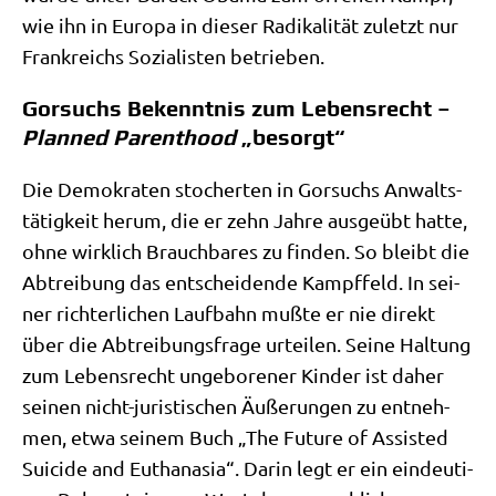
wie ihn in Euro­pa in die­ser Radi­ka­li­tät zuletzt nur
Frank­reichs Sozia­li­sten betrieben.
Gorsuchs Bekenntnis zum Lebensrecht –
Planned Parenthood
„besorgt“
Die Demo­kra­ten sto­cher­ten in Gor­suchs Anwalts­
tä­tig­keit her­um, die er zehn Jah­re aus­ge­übt hat­te,
ohne wirk­lich Brauch­ba­res zu fin­den. So bleibt die
Abtrei­bung das ent­schei­den­de Kampf­feld. In sei­
ner rich­ter­li­chen Lauf­bahn muß­te er nie direkt
über die Abtrei­bungs­fra­ge urtei­len. Sei­ne Hal­tung
zum Lebens­recht unge­bo­re­ner Kin­der ist daher
sei­nen nicht-juri­sti­schen Äuße­run­gen zu ent­neh­
men, etwa sei­nem Buch „The Future of Assi­sted
Sui­ci­de and Eutha­na­sia“. Dar­in legt er ein ein­deu­ti­