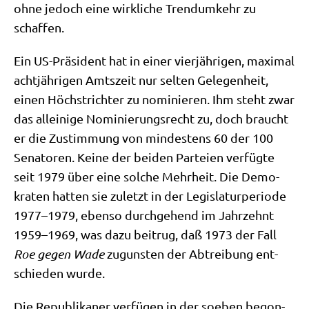
ohne jedoch eine wirk­li­che Trend­um­kehr zu
schaffen.
Ein US-Prä­si­dent hat in einer vier­jäh­ri­gen, maxi­mal
acht­jäh­ri­gen Amts­zeit nur sel­ten Gele­gen­heit,
einen Höchst­rich­ter zu nomi­nie­ren. Ihm steht zwar
das allei­ni­ge Nomi­nie­rungs­recht zu, doch braucht
er die Zustim­mung von min­de­stens 60 der 100
Sena­to­ren. Kei­ne der bei­den Par­tei­en ver­füg­te
seit 1979 über eine sol­che Mehr­heit. Die Demo­
kra­ten hat­ten sie zuletzt in der Legis­la­tur­pe­ri­ode
1977–1979, eben­so durch­ge­hend im Jahr­zehnt
1959–1969, was dazu bei­trug, daß 1973 der Fall
Roe gegen Wade
zugun­sten der Abtrei­bung ent­
schie­den wurde.
Die Repu­bli­ka­ner ver­fü­gen in der soeben begon­