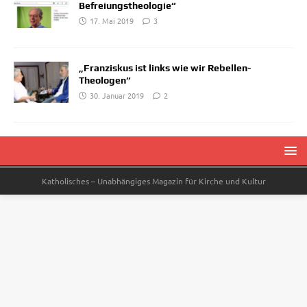
Befreiungstheologie“
17. Mai 2019
3
„Franziskus ist links wie wir Rebellen-
Theologen“
30. Januar 2019
2
Katholisches – Unabhängiges Magazin für Kirche und Kultur