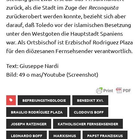
zurück, als die Stadt im Zuge der
Recon­qui­sta
zurück­er­obert wer­den konn­te, bezieht sich aber
dar­auf, daß Tole­do vor der isla­mi­schen Beset­zung
unter den West­go­ten die Haupt­stadt Spa­ni­ens
war. Als Orts­bi­schof ist Erz­bi­schof Rodri­guez Pla­za
für den diö­ze­sa­nen Fern­seh­sen­der verantwortlich.
Text: Giu­sep­pe Nardi
Bild: 49 o mas/​Youtube (Screen­shot)
BEFREIUNGSTHEOLOGIE
BENEDIKT XVI.
BRAULIO RODRÍGUEZ PLAZA
CLODOVIS BOFF
JOSEPH RATZINGER
KATHOLISCHER FERNSEHSENDER
LEONARDO BOFF
MARXISMUS
PAPST FRANZISKUS