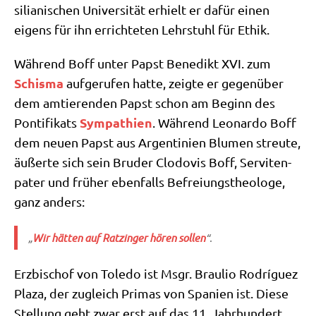
si­lia­ni­schen Uni­ver­si­tät erhielt er dafür einen
eigens für ihn errich­te­ten Lehr­stuhl für Ethik.
Wäh­rend Boff unter Papst Bene­dikt XVI. zum
Schis­ma
auf­ge­ru­fen hat­te, zeig­te er gegen­über
dem amtie­ren­den Papst schon am Beginn des
Sym­pa­thien
Pon­ti­fi­kats
. Wäh­rend Leo­nar­do Boff
dem neu­en Papst aus Argen­ti­ni­en Blu­men streu­te,
äußer­te sich sein Bru­der Clo­do­vis Boff, Ser­vi­ten­
pa­ter und frü­her eben­falls Befrei­ungs­theo­lo­ge,
ganz anders:
„
Wir hät­ten auf Ratz­in­ger hören sol­len
“.
Erz­bi­schof von Tole­do ist Msgr. Brau­lio Rodrí­guez
Pla­za, der zugleich Pri­mas von Spa­ni­en ist. Die­se
Stel­lung geht zwar erst auf das 11. Jahr­hun­dert