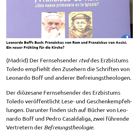
Leonardo Boffs Buch: Franziskus von Rom und Franziskus von Assisi.
Ein neuer Frühling für die Kirche?
(Madrid) Der Fern­seh­sen­der
rtvd
des Erz­bis­tums
Tole­do emp­fiehlt den Zuse­hern die Schrif­ten von
Leo­nar­do Boff und ande­rer Befreiungstheologen.
Der diö­ze­sa­ne Fern­seh­sen­der des Erz­bis­tums
Tole­do ver­öf­fent­licht Lese- und Geschenk­emp­feh­
lun­gen. Dar­un­ter fin­den sich auf Bücher von Leo­
nar­do Boff und Pedro Casa­ld­a­li­ga, zwei füh­ren­de
Ver­tre­tern der
Befrei­ungs­theo­lo­gie
.