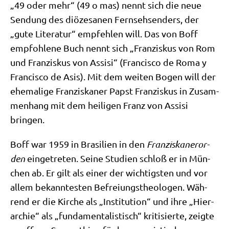
„49 oder mehr“ (49 o mas) nennt sich die neue
Sen­dung des diö­ze­sa­nen Fern­seh­sen­ders, der
„gute Lite­ra­tur“ emp­feh­len will. Das von Boff
emp­foh­le­ne Buch nennt sich „Fran­zis­kus von Rom
und Fran­zis­kus von Assi­si“ (Fran­cis­co de Roma y
Fran­cis­co de Asis). Mit dem wei­ten Bogen will der
ehe­ma­li­ge Fran­zis­ka­ner Papst Fran­zis­kus in Zusam­
men­hang mit dem hei­li­gen Franz von Assi­si
bringen.
Boff war 1959 in Bra­si­li­en in den
Fran­zis­ka­ner­or­
den
ein­ge­tre­ten. Sei­ne Stu­di­en schloß er in Mün­
chen ab. Er gilt als einer der wich­tig­sten und vor
allem bekann­te­sten Befrei­ungs­theo­lo­gen. Wäh­
rend er die Kir­che als „Insti­tu­ti­on“ und ihre „Hier­
ar­chie“ als „fun­da­men­ta­li­stisch“ kri­ti­sier­te, zeig­te