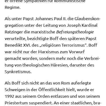
er offe­ne Sym­pa­thien für kom­mu­ni­sti­sche
Regime.
Als unter Papst Johan­nes Paul II. die Glau­bens­kon­
gre­ga­ti­on unter der Lei­tung von Joseph Kar­di­nal
Ratz­in­ger die mar­xi­sti­sche
Befrei­ungs­theo­lo­gie
ver­ur­teil­te, bezich­tig­te Boff den spä­te­ren Papst
Bene­dikt XVI. des „reli­giö­sen Ter­ro­ris­mus“. Boff
war nicht nur der Mar­xis­mus zum Vor­wurf
gemacht wor­den, son­dern mehr noch die Ver­brei­
tung von theo­lo­gi­schen Häre­si­en, dar­un­ter des
Synkretismus.
Als Boff sich nicht an das von Rom auf­er­leg­te
Schwei­gen in der Öffent­lich­keit hielt, wur­de er
1992 aus sei­nem Orden ent­las­sen und von sei­nem
Prie­ster­tum sus­pen­diert. An einer staat­li­chen, bra­