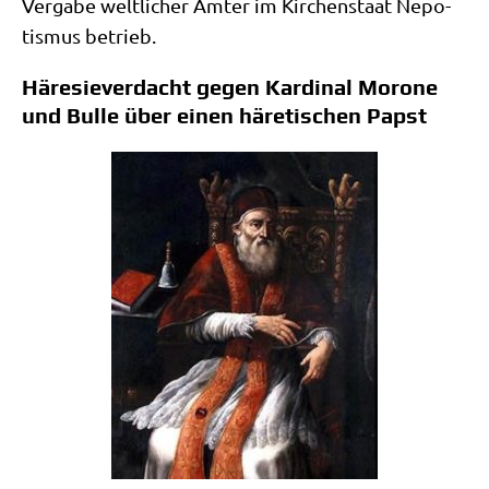
Ver­ga­be welt­li­cher Ämter im Kir­chen­staat Nepo­
tis­mus betrieb.
Häresieverdacht gegen Kardinal Morone
und Bulle über einen häretischen Papst