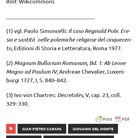
Bild: Wiki­com­mons
_​_​_​_​_​_​_​_​_​_​_​_​_​_​_​_​_​_​_​_​_​_​_​_​_​_​_​_​_​_​_​_​
(1) vgl. Pao­lo Simon­cel­li:
Il caso Regi­nald Pole. Ere­
sia e san­ti­tà nel­le pole­mi­che reli­gio­se del cin­que­cen­
to
, Edi­zio­ni di Sto­ria e Let­te­ra­tura, Roma 1977.
(2)
Magnum Bull­a­ri­um Roma­num, Bd. 1: Ab Leo­ne
Mag­no ad Pau­lum IV
, And­reae Che­va­lier, Luxem­
bur­gi 1727, I, S. 840–842.
(3) Ivo von Char­tres:
Decre­ta­les
, V, cap. 23, coll.
329–330.
GIAN PIETRO CARAFA
GIOVANNI DEL MONTE