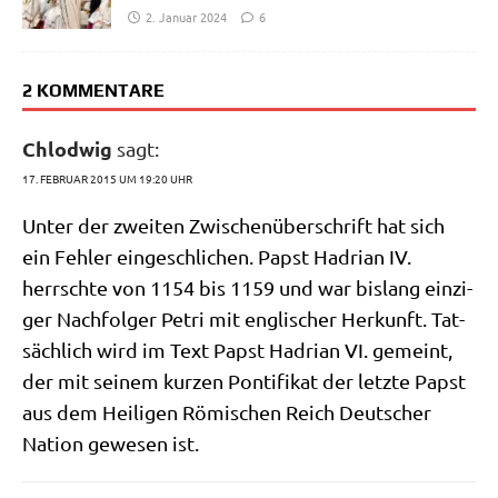
2. Januar 2024
6
2 KOMMENTARE
Chlodwig
sagt:
17. FEBRUAR 2015 UM 19:20 UHR
Unter der zwei­ten Zwi­schen­über­schrift hat sich
ein Feh­ler ein­ge­schli­chen. Papst Hadri­an IV.
herrsch­te von 1154 bis 1159 und war bis­lang ein­zi­
ger Nach­fol­ger Petri mit eng­li­scher Her­kunft. Tat­
säch­lich wird im Text Papst Hadri­an VI. gemeint,
der mit sei­nem kur­zen Pon­ti­fi­kat der letz­te Papst
aus dem Hei­li­gen Römi­schen Reich Deut­scher
Nati­on gewe­sen ist.