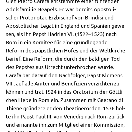
Gian Pie­tro Cara­fa ent­stamm­te einer füh­ren­den
Adels­fa­mi­lie Nea­pels. Er war bereits Apo­sto­li­
scher Pro­to­no­tar, Erz­bi­schof von Brin­di­si und
Apo­sto­li­scher Legat in Eng­land und Spa­ni­en gewe­
sen, als ihn Papst Hadri­an VI. (1522–1523) nach
Rom in ein Komi­tee für eine grund­le­gen­de
Reform des päpst­li­chen Hofes und der Welt­kir­che
berief. Eine Reform, die durch den bal­di­gen Tod
des Pap­stes aus Utrecht unter­bro­chen wur­de.
Cara­fa bat dar­auf den Nach­fol­ger, Papst Kle­mens
VII., auf alle Ämter und Bene­fi­zi­en ver­zich­ten zu
kön­nen und trat 1524 in das Ora­to­ri­um der Gött­li­
chen Lie­be in Rom ein. Zusam­men mit Gaet­a­no di
Thie­ne grün­de­te er den Thea­ti­ner­or­den. 1536 hol­
te ihn Papst Paul III. von Vene­dig nach Rom zurück
und ernann­te ihn zum Mit­glied einer Kom­mis­si­on,