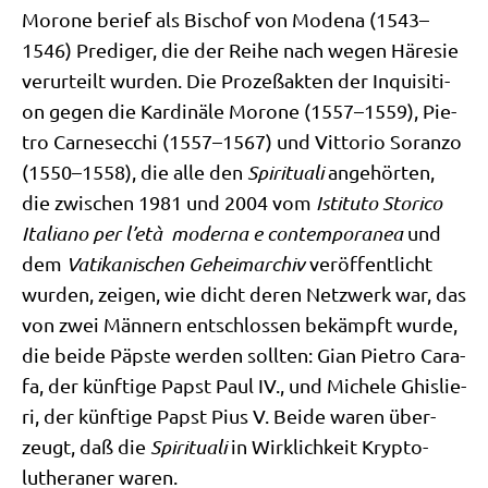
Morone berief als Bischof von Mode­na (1543–
1546) Pre­di­ger, die der Rei­he nach wegen Häre­sie
ver­ur­teilt wur­den. Die Pro­zeß­ak­ten der Inqui­si­ti­
on gegen die Kar­di­nä­le Morone (1557–1559), Pie­
tro Car­ne­sec­chi (1557–1567) und Vitto­rio Soran­zo
(1550–1558), die alle den
Spi­ri­tua­li
ange­hör­ten,
die zwi­schen 1981 und 2004 vom
Isti­tu­to Sto­ri­co
Ita­lia­no per l’età moder­na e con­tem­po­ra­nea
und
dem
Vati­ka­ni­schen Geheim­ar­chiv
ver­öf­fent­licht
wur­den, zei­gen, wie dicht deren Netz­werk war, das
von zwei Män­nern ent­schlos­sen bekämpft wur­de,
die bei­de Päp­ste wer­den soll­ten: Gian Pie­tro Cara­
fa, der künf­ti­ge Papst Paul IV., und Miche­le Ghis­lie­
ri, der künf­ti­ge Papst Pius V. Bei­de waren über­
zeugt, daß die
Spi­ri­tua­li
in Wirk­lich­keit Kryp­to­
luthe­ra­ner waren.