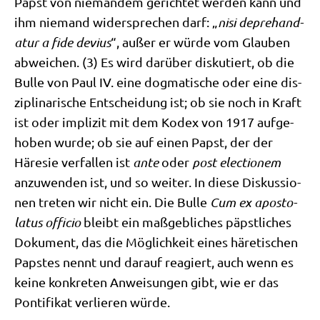
Papst von nie­man­dem gerich­tet wer­den kann und
ihm nie­mand wider­spre­chen darf: „
nisi depre­hand­
atur a fide devi­us
“, außer er wür­de vom Glau­ben
abwei­chen. (3) Es wird dar­über dis­ku­tiert, ob die
Bul­le von Paul IV. eine dog­ma­ti­sche oder eine dis­
zi­pli­na­ri­sche Ent­schei­dung ist; ob sie noch in Kraft
ist oder impli­zit mit dem Kodex von 1917 auf­ge­
ho­ben wur­de; ob sie auf einen Papst, der der
Häre­sie ver­fal­len ist
ante
oder
post elec­tion­em
anzu­wen­den ist, und so wei­ter. In die­se Dis­kus­sio­
nen tre­ten wir nicht ein. Die Bul­le
Cum ex apo­sto­
la­tus offi­cio
bleibt ein maß­geb­li­ches päpst­li­ches
Doku­ment, das die Mög­lich­keit eines häre­ti­schen
Pap­stes nennt und dar­auf reagiert, auch wenn es
kei­ne kon­kre­ten Anwei­sun­gen gibt, wie er das
Pon­ti­fi­kat ver­lie­ren würde.