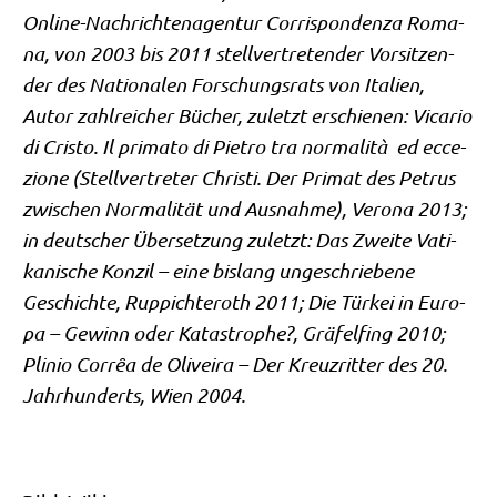
Online-Nach­rich­ten­agen­tur Cor­ri­spon­den­za Roma­
na, von 2003 bis 2011 stell­ver­tre­ten­der Vor­sit­zen­
der des Natio­na­len For­schungs­rats von Ita­li­en,
Autor zahl­rei­cher Bücher, zuletzt erschie­nen: Vica­rio
di Cri­sto. Il pri­ma­to di Pie­tro tra nor­ma­li­tà ed ecce­
zio­ne (Stell­ver­tre­ter Chri­sti. Der Pri­mat des Petrus
zwi­schen Nor­ma­li­tät und Aus­nah­me), Vero­na 2013;
in deut­scher Über­set­zung zuletzt: Das Zwei­te Vati­
ka­ni­sche Kon­zil – eine bis­lang unge­schrie­be­ne
Geschich­te, Rup­picht­eroth 2011; Die Tür­kei in Euro­
pa – Gewinn oder Kata­stro­phe?, Grä­fel­fing 2010;
Pli­nio Cor­rȇa de Oli­vei­ra – Der Kreuz­rit­ter des 20.
Jahr­hun­derts, Wien 2004.
.