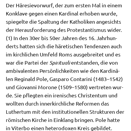
Der Häre­sie­vor­wurf, der zum ersten Mal in einem
Kon­kla­ve gegen einen Kar­di­nal erho­ben wur­de,
spie­gel­te die Spal­tung der Katho­li­ken ange­sichts
der Her­aus­for­de­rung des Pro­te­stan­tis­mus wider.
(1) In den 30er bis 50er Jah­ren des 16. Jahr­hun­
derts hat­ten sich die häre­ti­schen Ten­den­zen auch
im kirch­li­chen Umfeld Roms aus­ge­brei­tet und es
war die Par­tei der
Spi­ri­tua­li
ent­stan­den, die von
ambi­va­len­ten Per­sön­lich­kei­ten wie den Kar­di­nä­
len Regi­nald Pole, Gas­pa­ro Con­ta­ri­ni (1483–1542)
und Gio­van­ni Morone (1509–1580) ver­tre­ten wur­
de. Sie pfleg­ten ein ire­ni­sches Chri­sten­tum und
woll­ten durch inner­kirch­li­che Refor­men das
Luther­tum mit den insti­tu­tio­nel­len Struk­tu­ren der
römi­schen Kir­che in Ein­klang brin­gen. Pole hat­te
in Viter­bo einen hete­ro­do­xen Kreis gebil­det.