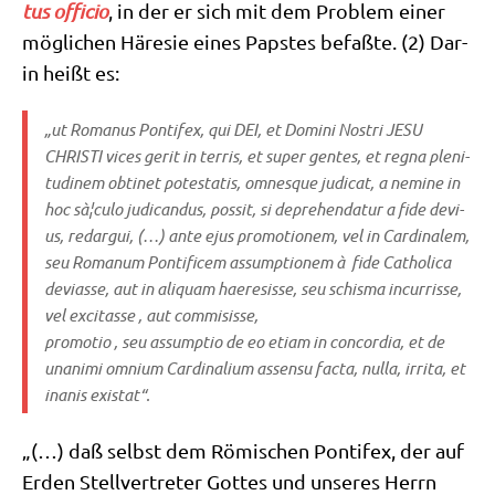
tus offi­cio
, in der er sich mit dem Pro­blem einer
mög­li­chen Häre­sie eines Pap­stes befaß­te. (2) Dar­
in heißt es:
„ut Roma­nus Pon­ti­fex, qui DEI, et Domi­ni Nostri JESU
CHRISTI vices gerit in ter­ris, et super gen­tes, et regna ple­ni­
tu­di­nem obti­net pote­sta­tis, omnes­que judi­cat, a nemi­ne in
hoc sà¦culo judi­can­dus, pos­sit, si depre­hen­da­tur a fide devi­
us, redar­gui, (…) ante ejus pro­mo­tio­nem, vel in Car­di­na­lem,
seu Roma­num Pon­ti­fi­cem assump­tio­nem à fide Catho­li­ca
devi­as­se, aut in ali­quam hae­re­sis­se, seu schis­ma incur­ris­se,
vel exci­tas­se , aut commisisse,
pro­mo­tio , seu assump­tio de eo eti­am in con­cor­dia, et de
unani­mi omni­um Car­di­na­li­um assen­su fac­ta, nulla, irri­ta, et
ina­nis existat“.
„(…) daß selbst dem Römi­schen Pon­ti­fex, der auf
Erden Stell­ver­tre­ter Got­tes und unse­res Herrn