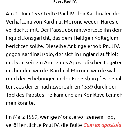
Papst Paul IV.
Am 1. Juni 1557 teil­te Paul IV. den Kar­di­nä­len die
Ver­haf­tung von Kar­di­nal Morone wegen Häre­sie­
ver­dachts mit. Der Papst über­ant­wor­te­te ihn dem
Inqui­si­ti­ons­ge­richt, das dem Hei­li­gen Kol­le­gi­um
berich­ten soll­te. Die­sel­be Ankla­ge erhob Paul IV.
gegen Kar­di­nal Pole, der sich in Eng­land auf­hielt
und von sei­nem Amt eines Apo­sto­li­schen Lega­ten
ent­bun­den wur­de. Kar­di­nal Morone wur­de wäh­
rend der Erhe­bun­gen in der Engels­burg fest­ge­hal­
ten, aus der er nach zwei Jah­ren 1559 durch den
Tod des Pap­stes frei­kam und am Kon­kla­ve teil­neh­
men konnte.
Im März 1559, weni­ge Mona­te vor sei­nem Tod,
ver­öf­fent­lich­te Paul IV. die Bul­le
Cum ex apo­sto­la­