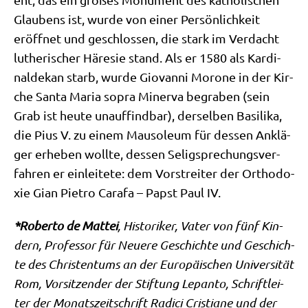
Glau­bens ist, wur­de von einer Per­sön­lich­keit
eröff­net und geschlos­sen, die stark im Ver­dacht
luthe­ri­scher Häre­sie stand. Als er 1580 als Kar­di­
nal­de­kan starb, wur­de Gio­van­ni Morone in der Kir­
che San­ta Maria sopra Miner­va begra­ben (sein
Grab ist heu­te unauf­find­bar), der­sel­ben Basi­li­ka,
die Pius V. zu einem Mau­so­le­um für des­sen Anklä­
ger erhe­ben woll­te, des­sen Selig­spre­chungs­ver­
fah­ren er ein­lei­te­te: dem Vor­strei­ter der Ortho­do­
xie Gian Pie­tro Cara­fa – Papst Paul IV.
*Rober­to de Mat­tei
, Histo­ri­ker, Vater von fünf Kin­
dern, Pro­fes­sor für Neue­re Geschich­te und Geschich­
te des Chri­sten­tums an der Euro­päi­schen Uni­ver­si­tät
Rom, Vor­sit­zen­der der Stif­tung Lepan­to, Schrift­lei­
ter der Monats­zeit­schrift Radi­ci Cri­stia­ne und der