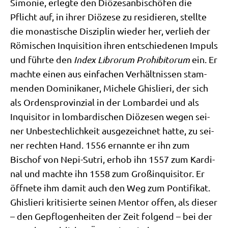
Simo­nie, erleg­te den Diö­ze­san­bi­schö­fen die
Pflicht auf, in ihrer Diö­ze­se zu resi­die­ren, stell­te
die monasti­sche Dis­zi­plin wie­der her, ver­lieh der
Römi­schen Inqui­si­ti­on ihren ent­schie­de­nen Impuls
und führ­te den
Index Librorum Pro­hi­bi­torum
ein. Er
mach­te einen aus ein­fa­chen Ver­hält­nis­sen stam­
men­den Domi­ni­ka­ner, Miche­le Ghis­lie­ri, der sich
als Ordens­pro­vin­zi­al in der Lom­bar­dei und als
Inqui­si­tor in lom­bar­di­schen Diö­ze­sen wegen sei­
ner Unbe­stech­lich­keit aus­ge­zeich­net hat­te, zu sei­
ner rech­ten Hand. 1556 ernann­te er ihn zum
Bischof von Nepi-Sutri, erhob ihn 1557 zum Kar­di­
nal und mach­te ihn 1558 zum Groß­in­qui­si­tor. Er
öff­ne­te ihm damit auch den Weg zum Pon­ti­fi­kat.
Ghis­lie­ri kri­ti­sier­te sei­nen Men­tor offen, als die­ser
– den Gepflo­gen­hei­ten der Zeit fol­gend – bei der