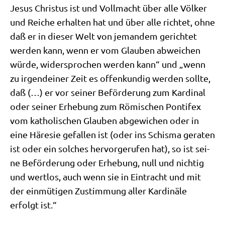
Jesus Chri­stus ist und Voll­macht über alle Völ­ker
und Rei­che erhal­ten hat und über alle rich­tet, ohne
daß er in die­ser Welt von jeman­dem gerich­tet
wer­den kann, wenn er vom Glau­ben abwei­chen
wür­de, wider­spro­chen wer­den kann“ und „wenn
zu irgend­ei­ner Zeit es offen­kun­dig wer­den soll­te,
daß (…) er vor sei­ner Beför­de­rung zum Kar­di­nal
oder sei­ner Erhe­bung zum Römi­schen Pon­ti­fex
vom katho­li­schen Glau­ben abge­wi­chen oder in
eine Häre­sie gefal­len ist (oder ins Schis­ma gera­ten
ist oder ein sol­ches her­vor­ge­ru­fen hat), so ist sei­
ne Beför­de­rung oder Erhe­bung, null und nich­tig
und wert­los, auch wenn sie in Ein­tracht und mit
der ein­mü­ti­gen Zustim­mung aller Kar­di­nä­le
erfolgt ist.“