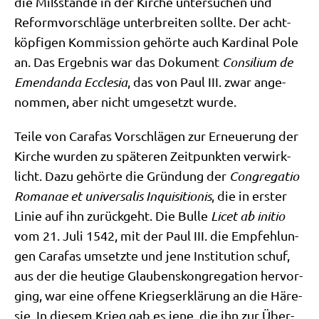
die Miß­stän­de in der Kir­che unter­su­chen und
Reform­vor­schlä­ge unter­brei­ten soll­te. Der acht­
köp­fi­gen Kom­mis­si­on gehör­te auch Kar­di­nal Pole
an. Das Ergeb­nis war das Doku­ment
Con­si­li­um de
Emend­an­da Eccle­sia
, das von Paul III. zwar ange­
nom­men, aber nicht umge­setzt wurde.
Tei­le von Cara­fas Vor­schlä­gen zur Erneue­rung der
Kir­che wur­den zu spä­te­ren Zeit­punk­ten ver­wirk­
licht. Dazu gehör­te die Grün­dung der
Con­gre­ga­tio
Roma­nae et uni­ver­sa­lis Inqui­si­tio­nis
, die in erster
Linie auf ihn zurück­geht. Die Bul­le
Licet ab ini­tio
vom 21. Juli 1542, mit der Paul III. die Emp­feh­lun­
gen Cara­fas umsetz­te und jene Insti­tu­ti­on schuf,
aus der die heu­ti­ge Glau­bens­kon­gre­ga­ti­on her­vor­
ging, war eine offe­ne Kriegs­er­klä­rung an die Häre­
sie. In die­sem Krieg gab es jene, die ihn zur Über­