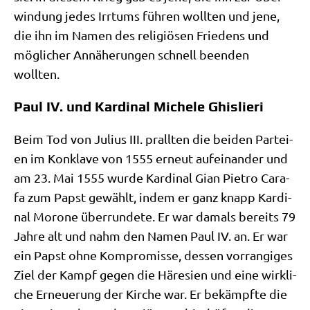
win­dung jedes Irr­tums füh­ren woll­ten und jene,
die ihn im Namen des reli­giö­sen Frie­dens und
mög­li­cher Annä­he­run­gen schnell been­den
wollten.
Paul IV. und Kardinal Michele Ghislieri
Beim Tod von Juli­us III. prall­ten die bei­den Par­tei­
en im Kon­kla­ve von 1555 erneut auf­ein­an­der und
am 23. Mai 1555 wur­de Kar­di­nal Gian Pie­tro Cara­
fa zum Papst gewählt, indem er ganz knapp Kar­di­
nal Morone über­run­de­te. Er war damals bereits 79
Jah­re alt und nahm den Namen Paul IV. an. Er war
ein Papst ohne Kom­pro­mis­se, des­sen vor­ran­gi­ges
Ziel der Kampf gegen die Häre­si­en und eine wirk­li­
che Erneue­rung der Kir­che war. Er bekämpf­te die