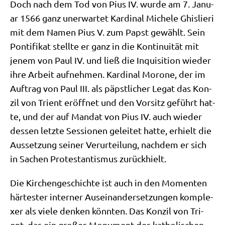
Doch nach dem Tod von Pius IV. wur­de am 7. Janu­
ar 1566 ganz uner­war­tet Kar­di­nal Miche­le Ghis­lie­ri
mit dem Namen Pius V. zum Papst gewählt. Sein
Pon­ti­fi­kat stell­te er ganz in die Kon­ti­nui­tät mit
jenem von Paul IV. und ließ die Inqui­si­ti­on wie­der
ihre Arbeit auf­neh­men. Kar­di­nal Morone, der im
Auf­trag von Paul III. als päpst­li­cher Legat das Kon­
zil von Tri­ent eröff­net und den Vor­sitz geführt hat­
te, und der auf Man­dat von Pius IV. auch wie­der
des­sen letz­te Ses­sio­nen gelei­tet hat­te, erhielt die
Aus­set­zung sei­ner Ver­ur­tei­lung, nach­dem er sich
in Sachen Pro­te­stan­tis­mus zurückhielt.
Die Kir­chen­ge­schich­te ist auch in den Momen­ten
här­te­ster inter­ner Aus­ein­an­der­set­zun­gen kom­ple­
xer als vie­le den­ken könn­ten. Das Kon­zil von Tri­
ent, das ein gro­ßes Monu­ment des katho­li­schen