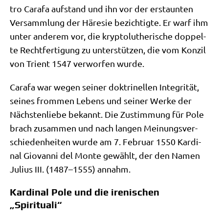
tro Cara­fa auf­stand und ihn vor der erstaun­ten
Ver­samm­lung der Häre­sie bezich­tig­te. Er warf ihm
unter ande­rem vor, die kryp­to­luthe­ri­sche dop­pel­
te Recht­fer­ti­gung zu unter­stüt­zen, die vom Kon­zil
von Tri­ent 1547 ver­wor­fen wurde.
Cara­fa war wegen sei­ner dok­tri­nel­len Inte­gri­tät,
sei­nes from­men Lebens und sei­ner Wer­ke der
Näch­sten­lie­be bekannt. Die Zustim­mung für Pole
brach zusam­men und nach lan­gen Mei­nungs­ver­
schie­den­hei­ten wur­de am 7. Febru­ar 1550 Kar­di­
nal Gio­van­ni del Mon­te gewählt, der den Namen
Juli­us III. (1487–1555) annahm.
Kardinal Pole und die irenischen
„Spirituali“