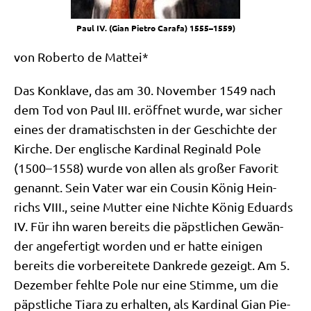
Paul IV. (Gian Pie­tro Cara­fa) 1555–1559)
von Rober­to de Mattei*
Das Kon­kla­ve, das am 30. Novem­ber 1549 nach
dem Tod von Paul III. eröff­net wur­de, war sicher
eines der dra­ma­tisch­sten in der Geschich­te der
Kir­che. Der eng­li­sche Kar­di­nal Regi­nald Pole
(1500–1558) wur­de von allen als gro­ßer Favo­rit
genannt. Sein Vater war ein Cou­sin König Hein­
richs VIII., sei­ne Mut­ter eine Nich­te König Edu­ards
IV. Für ihn waren bereits die päpst­li­chen Gewän­
der ange­fer­tigt wor­den und er hat­te eini­gen
bereits die vor­be­rei­te­te Dank­re­de gezeigt. Am 5.
Dezem­ber fehl­te Pole nur eine Stim­me, um die
päpst­li­che Tia­ra zu erhal­ten, als Kar­di­nal Gian Pie­