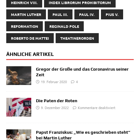
HEINRICH VIII.
INDEX LIBRORUM PROHIBITORUM
MARTIN LUTHER
PAUL III.
PAUL IV.
PIUS V.
REFORMATION
REGINALD POLE
ROBERTO DE MATTEI
THEATINERORDEN
ÄHNLICHE ARTIKEL
Gregor der Große und das Coronavirus seiner
Zeit
19. Februar 2020
4
Die Paten der Roten
9. Dezember 2022
Kommentare deaktiviert
Papst Franziskus: „Wie es geschrieben steht“
bei Martin Luther