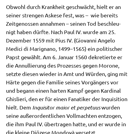
Obwohl durch Krank­heit geschwächt, hielt er an
sei­ner stren­gen Aske­se fest, was – wie bereits
Zeit­ge­nos­sen annah­men – sei­nen Tod beschleu­
nigt haben dürf­te. Nach Paul IV. wur­de am 25.
Dezem­ber 1559 mit Pius IV. (Gio­van­ni Ange­lo
Medi­ci di Marigna­no, 1499–1565) ein poli­ti­scher
Papst gewählt. Am 6. Janu­ar 1560 dekre­tier­te er
die Annul­lie­rung des Pro­zes­ses gegen Morone,
setz­te die­sen wie­der in Amt und Wür­den, ging mit
Här­te gegen die Fami­lie sei­nes Vor­gän­gers vor
und begann einen har­ten Kampf gegen Kar­di­nal
Ghis­lie­ri, den er für einen Fana­ti­ker der Inqui­si­ti­on
hielt. Dem
Inqui­si­tor mai­or et per­pe­tu­us
wur­den
sei­ne außer­or­dent­li­chen Voll­mach­ten ent­zo­gen,
die ihm Paul IV. über­tra­gen hat­te, und er wur­de in
die klei­ne Diö­ze­se Mon­do­và versetzt.