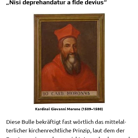
„Nisi deprehandatur a fide devius“
Kar­di­nal Gio­van­ni Morone (1509–1580)
Die­se Bul­le bekräf­tigt fast wört­lich das mit­tel­al­
ter­li­cher kir­chen­recht­li­che Prin­zip, laut dem der