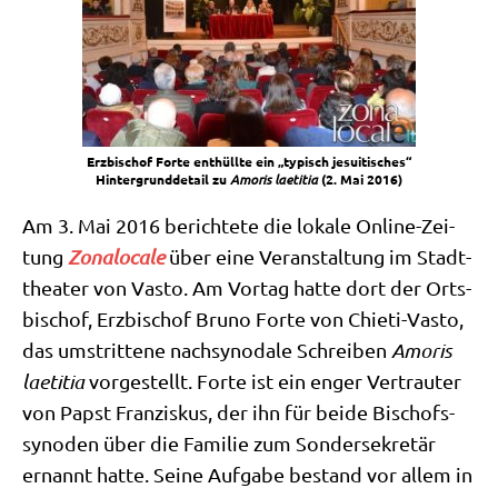
Erz­bi­schof For­te ent­hüll­te ein „typisch jesui­ti­sches“
Hin­ter­grund­de­tail zu
Amo­ris lae­ti­tia
(2. Mai 2016)
Am 3. Mai 2016 berich­te­te die loka­le Online-Zei­
tung
Zona­lo­ca­le
über eine Ver­an­stal­tung im Stadt­
thea­ter von Vas­to. Am Vor­tag hat­te dort der Orts­
bi­schof, Erz­bi­schof Bru­no For­te von Chie­ti-Vas­to,
das umstrit­te­ne nach­syn­oda­le Schrei­ben
Amo­ris
lae­ti­tia
vor­ge­stellt. For­te ist ein enger Ver­trau­ter
von Papst Fran­zis­kus, der ihn für bei­de Bischofs­
syn­oden über die Fami­lie zum Son­der­se­kre­tär
ernannt hat­te. Sei­ne Auf­ga­be bestand vor allem in