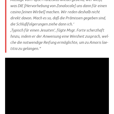
was
DIE
[Her­vor­he­bung von
Zona­lo­ca­le
] uns dann für einen
casi­no [einen Wir­bel] machen. Wir reden des­halb nicht
direkt davon. Mach es so, daß die Prä­mis­sen gege­ben sind,
die Schluß­fol­ge­run­gen zie­he dann ich.‘
‚Typisch für einen Jesui­ten‘, füg­te Msgr. For­te scherz­haft
hin­zu, indem er der Anwei­sung eine Weis­heit zusprach, wel­
che die not­wen­di­ge Rei­fung ermög­lich­te, um zu Amo­ris lae­
ti­tia zu gelangen.“