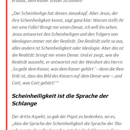
erlaubt, dem Kai­ser Steu­er zu zahlen?“
„Der Schein­hei­li­ge hat die­sen Janus­kopf. Aber Jesus, der
ihre Schein­hei­lig­keit kennt, sagt ganz klar: War­um stellt ihr
mir eine Fal­le? Bringt mir einen Denar, ich will ihn sehen.
Jesus ant­wor­tet den Schein­hei­li­gen und den Trä­gern von
Ideo­lo­gien immer mit der Rea­li­tät. Die Rea­li­tät sieht so aus,
alles ande­re ist Schein­hei­lig­keit oder Ideo­lo­gie. Aber das ist
die Rea­li­tät: bringt mir einen Denar. Und er zeigt, wie die
Rea­li­tät aus­sieht, er ant­wor­tet mit der Weis­heit des Herrn:
‚So gebt dem Kai­ser, was dem Kai­ser gehört´ – denn die Rea­
li­tät ist, dass das Bild des Kai­sers auf dem Denar war – ‚und
Gott, was Gott gehört!´“
Scheinheiligkeit ist die Sprache der
Schlange
Der drit­te Aspekt, so gab der Papst zu beden­ken, sei es,
„dass die Spra­che der Schein­hei­lig­keit die Spra­che der Täu­