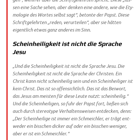
sen eine Sache sehen, aber den­ken eine ande­re, wie die Ety­
mo­lo­gie des Wor­tes selbst sagt“, beton­te der Papst. Die­se
Schrift­ge­lehr­ten „reden, ver­ur­tei­len“, aber sie hät­ten
eigent­lich etwas ganz ande­res im Sinn.
Scheinheiligkeit ist nicht die Sprache
Jesu
„Und die Schein­hei­lig­keit ist nicht die Spra­che Jesu. Die
Schein­hei­lig­keit ist nicht die Spra­che der Chri­sten. Ein
Christ kann nicht schein­hei­lig sein und ein Schein­hei­li­ger ist
kein Christ. Das ist so offen­sicht­lich. Das ist das Bei­wort,
das Jesus am mei­sten für die­se Leu­te nutzt: schein­hei­lig.“
Und die Schein­hei­li­gen, so fuhr der Papst fort, lie­ßen sich
auch durch ste­reo­ty­pe Ver­hal­tens­wei­sen ent­decken, denn:
„Der Schein­hei­li­ge ist immer ein Schmeich­ler, er trägt ent­
we­der ein biss­chen dicker auf oder ein biss­chen weni­ger,
aber er ist ein Schmeichler.“