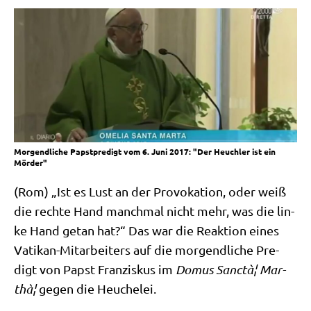
Morgendliche Papstpredigt vom 6. Juni 2017: "Der Heuchler ist ein
Mörder"
(Rom) „Ist es Lust an der Pro­vo­ka­ti­on, oder weiß
die rech­te Hand manch­mal nicht mehr, was die lin­
ke Hand getan hat?“ Das war die Reak­ti­on eines
Vati­kan-Mit­ar­bei­ters auf die mor­gend­li­che Pre­
digt von Papst Fran­zis­kus im
Domus Sanc­tà¦ Mar­
thà¦
gegen die Heuchelei.