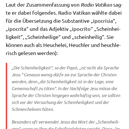
Laut der Zusam­men­fas­sung von
Radio Vati­kan
sag­
te er dabei fol­gen­des. Radio Vati­kan wähl­te dabei
für die Über­set­zung die Sub­stan­ti­ve „ipo­cri­sia“,
„ipo­cri­ta“ und das Adjek­tiv „ipo­cri­to“ „Schein­hei­
lig­keit“, „Schein­hei­li­ge“ und „schein­hei­lig“. Sie
kön­nen auch als Heu­che­lei, Heuch­ler und heuch­le­
risch gele­sen werden):
„Die Schein­hei­lig­keit“, so der Papst, „ist nicht die Spra­che
Jesu.“ Genau­so wenig dür­fe sie zur Spra­che der Chri­sten
wer­den, denn „die Schein­hei­lig­keit ist in der Lage, eine
Gemein­schaft zu töten“. In der Nach­fol­ge Jesu müs­se die
Spra­che der Chri­sten hin­ge­gen wahr­haf­tig sein, sie soll­ten
sich vor der Ver­su­chung der Schein­hei­lig­keit und der
Schmei­che­lei­en hüten.
Beson­ders oft ver­wen­det Jesus das Wort der „Schein­hei­li­
gen“, wenn er über die Schrift­ge­lehr­ten spricht. Die­se „las­