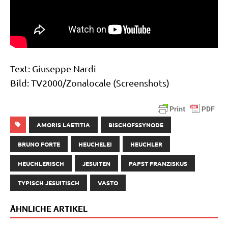
Text: Giu­sep­pe Nardi
Bild: TV2000/​Zonalocale (Screen­shots)
AMORIS LAETITIA
BISCHOFSSYNODE
BRUNO FORTE
HEUCHELEI
HEUCHLER
HEUCHLERISCH
JESUITEN
PAPST FRANZISKUS
TYPISCH JESUITISCH
VASTO
ÄHNLICHE ARTIKEL