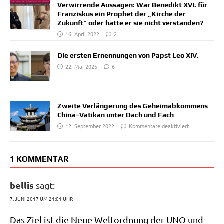
Verwirrende Aussagen: War Benedikt XVI. für
Franziskus ein Prophet der „Kirche der
Zukunft“ oder hatte er sie nicht verstanden?
16. April 2022
2
Die ersten Ernennungen von Papst Leo XIV.
22. Mai 2025
6
Zweite Verlängerung des Geheimabkommens
China–Vatikan unter Dach und Fach
12. September 2022
Kommentare deaktiviert
1 KOMMENTAR
bellis
sagt:
7. JUNI 2017 UM 21:01 UHR
Das Ziel ist die Neue Welt­ord­nung der UNO und