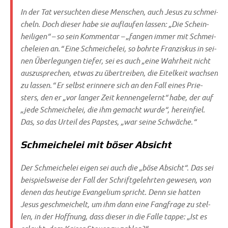
In der Tat ver­such­ten die­se Men­schen, auch Jesus zu schmei­
cheln. Doch die­ser habe sie auf­lau­fen las­sen: „Die Schein­
hei­li­gen“ – so sein Kom­men­tar – „fan­gen immer mit Schmei­
che­lei­en an.“ Eine Schmei­che­lei, so bohr­te Fran­zis­kus in sei­
nen Über­le­gun­gen tie­fer, sei es auch „eine Wahr­heit nicht
aus­zu­spre­chen, etwas zu über­trei­ben, die Eitel­keit wach­sen
zu las­sen.“ Er selbst erin­ne­re sich an den Fall eines Prie­
sters, den er „vor lan­ger Zeit ken­nen­ge­lernt“ habe, der auf
„jede Schmei­che­lei, die ihm gemacht wur­de“, her­ein­fiel.
Das, so das Urteil des Pap­stes, „war sei­ne Schwäche.“
Schmeichelei mit böser Absicht
Der Schmei­che­lei eigen sei auch die „böse Absicht“. Das sei
bei­spiels­wei­se der Fall der Schrift­ge­lehr­ten gewe­sen, von
denen das heu­ti­ge Evan­ge­li­um spricht. Denn sie hat­ten
Jesus geschmei­chelt, um ihm dann eine Fang­fra­ge zu stel­
len, in der Hoff­nung, dass die­ser in die Fal­le tap­pe: „Ist es