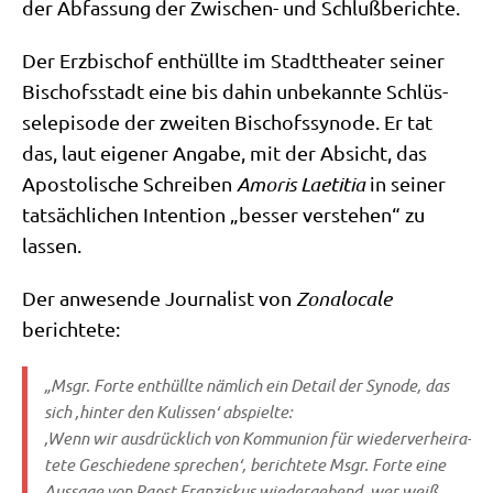
der Abfas­sung der Zwi­schen- und Schlußberichte.
Der Erz­bi­schof ent­hüll­te im Stadt­thea­ter sei­ner
Bischofs­stadt eine bis dahin unbe­kann­te Schlüs­
sel­epi­so­de der zwei­ten Bischofs­syn­ode. Er tat
das, laut eige­ner Anga­be, mit der Absicht, das
Apo­sto­li­sche Schrei­ben
Amo­ris Lae­ti­tia
in sei­ner
tat­säch­li­chen Inten­ti­on „bes­ser ver­ste­hen“ zu
lassen.
Der anwe­sen­de Jour­na­list von
Zona­lo­ca­le
berichtete:
„Msgr. For­te ent­hüll­te näm­lich ein Detail der Syn­ode, das
sich ‚hin­ter den Kulis­sen‘ abspielte:
‚Wenn wir aus­drück­lich von Kom­mu­ni­on für wie­der­ver­hei­ra­
te­te Geschie­de­ne spre­chen‘, berich­te­te Msgr. For­te eine
Aus­sa­ge von Papst Fran­zis­kus wie­der­ge­bend, wer weiß,