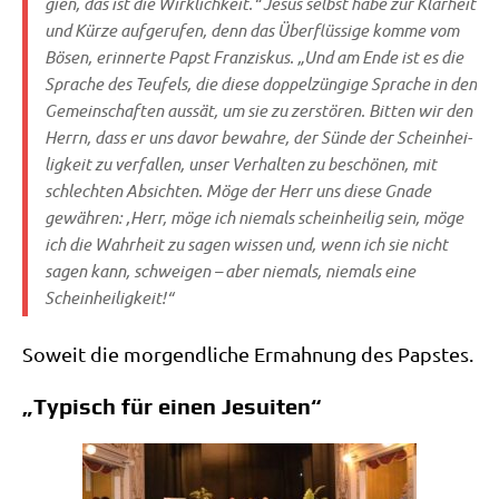
gien, das ist die Wirk­lich­keit.“ Jesus selbst habe zur Klar­heit
und Kür­ze auf­ge­ru­fen, denn das Über­flüs­si­ge kom­me vom
Bösen, erin­ner­te Papst Fran­zis­kus. „Und am Ende ist es die
Spra­che des Teu­fels, die die­se dop­pel­zün­gi­ge Spra­che in den
Gemein­schaf­ten aus­sät, um sie zu zer­stö­ren. Bit­ten wir den
Herrn, dass er uns davor bewah­re, der Sün­de der Schein­hei­
lig­keit zu ver­fal­len, unser Ver­hal­ten zu beschö­nen, mit
schlech­ten Absich­ten. Möge der Herr uns die­se Gna­de
gewäh­ren: ‚Herr, möge ich nie­mals schein­hei­lig sein, möge
ich die Wahr­heit zu sagen wis­sen und, wenn ich sie nicht
sagen kann, schwei­gen – aber nie­mals, nie­mals eine
Scheinheiligkeit!“
Soweit die mor­gend­li­che Ermah­nung des Papstes.
„Typisch für einen Jesuiten“