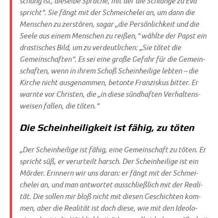
schung ist, die­sel­be Spra­che, mit der die Schlan­ge zu Eva
spricht“. Sie fängt mit der Schmei­che­lei an, um dann die
Men­schen zu zer­stö­ren, sogar „die Per­sön­lich­keit und die
See­le aus einem Men­schen zu rei­ßen,“ wähl­te der Papst ein
dra­sti­sches Bild, um zu ver­deut­li­chen: „Sie tötet die
Gemein­schaf­ten“. Es sei eine gro­ße Gefahr für die Gemein­
schaf­ten, wenn in ihrem Schoß Schein­hei­li­ge leb­ten – die
Kir­che nicht aus­ge­nom­men, beton­te Fran­zis­kus bit­ter. Er
warn­te vor Chri­sten, die „in die­se sünd­haf­ten Ver­hal­tens­
wei­sen fal­len, die töten.“
Die Scheinheiligkeit ist fähig, zu töten
„Der Schein­hei­li­ge ist fähig, eine Gemein­schaft zu töten. Er
spricht süß, er ver­ur­teilt harsch. Der Schein­hei­li­ge ist ein
Mör­der. Erin­nern wir uns dar­an: er fängt mit der Schmei­
che­lei an, und man ant­wor­tet aus­schließ­lich mit der Rea­li­
tät. Die sol­len mir bloß nicht mit die­sen Geschich­ten kom­
men, aber die Rea­li­tät ist doch die­se, wie mit den Ideo­lo­