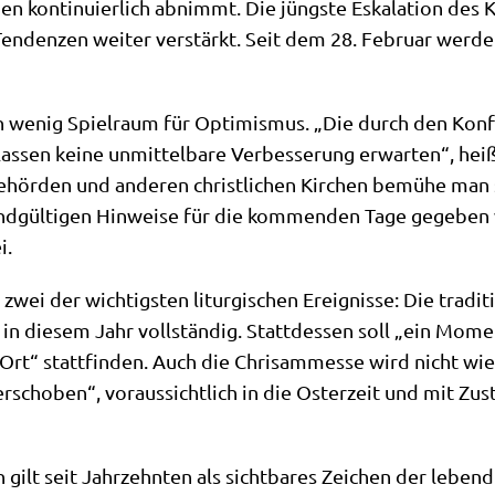
n kon­ti­nu­ier­lich abnimmt. Die jüng­ste Eska­la­ti­on des 
en­den­zen wei­ter ver­stärkt. Seit dem 28. Febru­ar wer­d
 wenig Spiel­raum für Opti­mis­mus. „Die durch den Kon­flik
las­sen kei­ne unmit­tel­ba­re Ver­bes­se­rung erwar­ten“, hei
ehör­den und ande­ren christ­li­chen Kir­chen bemü­he man
d­gül­ti­gen Hin­wei­se für die kom­men­den Tage gege­ben
i.
wei der wich­tig­sten lit­ur­gi­schen Ereig­nis­se: Die tra­di­t
 in die­sem Jahr voll­stän­dig. Statt­des­sen soll „ein Mom
Ort“ statt­fin­den. Auch die Chri­sam­mes­se wird nicht wie
scho­ben“, vor­aus­sicht­lich in die Oster­zeit und mit Zust
 gilt seit Jahr­zehn­ten als sicht­ba­res Zei­chen der leben­di