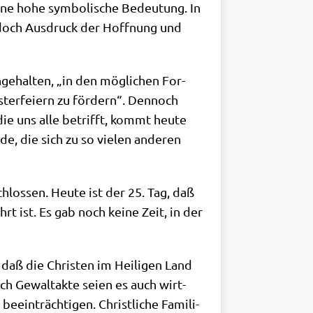
eine hohe sym­bo­li­sche Bedeu­tung. In
jedoch Aus­druck der Hoff­nung und
nge­hal­ten, „in den mög­li­chen For­
ter­fei­ern zu för­dern“. Den­noch
 die uns alle betrifft, kommt heu­te
e, die sich zu so vie­len ande­ren
hlos­sen. Heu­te ist der 25. Tag, daß
rt ist. Es gab noch kei­ne Zeit, in der
 daß die Chri­sten im Hei­li­gen Land
h Gewalt­ak­te sei­en es auch wirt­
eein­träch­ti­gen. Christ­li­che Fami­li­