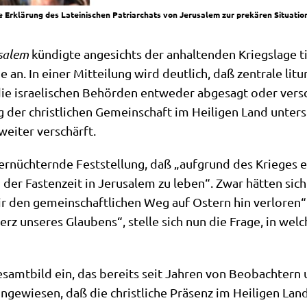
 Erklärung des Lateinischen Patriarchats von Jerusalem zur prekären Situatio
­sa­lem
kün­dig­te ange­sichts der anhal­ten­den Kriegs­la­ge ti
e an. In einer Mit­tei­lung wird deut­lich, daß zen­tra­le lit­
 die israe­li­schen Behör­den ent­we­der abge­sagt oder ver­
g der christ­li­chen Gemein­schaft im Hei­li­gen Land unter­
 wei­ter verschärft.
rnüch­tern­de Fest­stel­lung, daß „auf­grund des Krie­ges 
g der Fasten­zeit in Jeru­sa­lem zu leben“. Zwar hät­ten sich 
r den gemein­schaft­li­chen Weg auf Ostern hin ver­lo­ren“
erz unse­res Glau­bens“, stel­le sich nun die Fra­ge, in we
Gesamt­bild ein, das bereits seit Jah­ren von Beob­ach­tern
n­ge­wie­sen, daß die christ­li­che Prä­senz im Hei­li­gen Lan