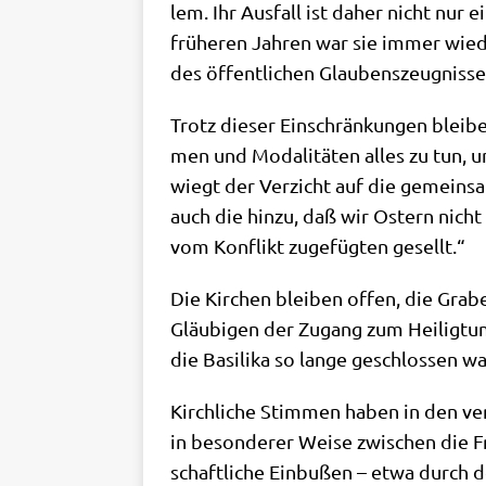
lem. Ihr Aus­fall ist daher nicht nur e
frü­he­ren Jah­ren war sie immer wie­
des öffent­li­chen Glaubenszeugnisse
Trotz die­ser Ein­schrän­kun­gen blei­b
men und Moda­li­tä­ten alles zu tun, 
wiegt der Ver­zicht auf die gemein­sa­
auch die hin­zu, daß wir Ostern nicht
vom Kon­flikt zuge­füg­ten gesellt.“
Die Kir­chen blei­ben offen, die Gra­b
Gläu­bi­gen der Zugang zum Hei­lig­tum
die Basi­li­ka so lan­ge geschlos­sen wa
Kirch­li­che Stim­men haben in den ver
in beson­de­rer Wei­se zwi­schen die F
schaft­li­che Ein­bu­ßen – etwa durch de