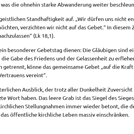
­ge, was die ohne­hin star­ke Abwan­de­rung wei­ter beschleu
r geist­li­chen Stand­haf­tig­keit auf. „Wir dür­fen uns nicht 
öch­ten, ver­zich­ten wir nicht auf das Gebet.“ In die­se
ach­zu­las­sen“ (Lk 18,1).
 ein beson­de­rer Gebets­tag die­nen: Die Gläu­bi­gen sind e
die Gabe des Frie­dens und der Gelas­sen­heit zu erfle­he
h getrennt, kön­ne das gemein­sa­me Gebet „auf die Kraft d
r­trau­ens vereint“.
li­chen Aus­blick, der trotz aller Dun­kel­heit Zuver­sicht fo
tz­te Wort haben. Das lee­re Grab ist das Sie­gel des Sie­
n kirch­li­chen Stel­lung­nah­men immer wie­der betont, die d
as öffent­li­che kirch­li­che Leben mas­siv einschränken.