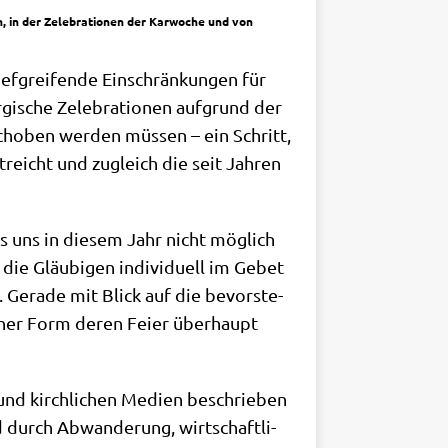
n, in der Zelebrationen der Karwoche und von
ef­grei­fen­de Ein­schrän­kun­gen für
ur­gi­sche Zele­bra­tio­nen auf­grund der
scho­ben wer­den müs­sen – ein Schritt,
streicht und zugleich die seit Jah­ren
es uns in die­sem Jahr nicht mög­lich
die Gläu­bi­gen indi­vi­du­ell im Gebet
. Gera­de mit Blick auf die bevor­ste­
l­cher Form deren Fei­er über­haupt
 und kirch­li­chen Medi­en beschrie­ben
d durch Abwan­de­rung, wirt­schaft­li­