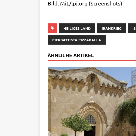
Bild: MiL/lpj.org (Screen­shots)
HEILIGES LAND
IRANKRIEG
I
PIERBATTISTA PIZZABALLA
ÄHNLICHE ARTIKEL