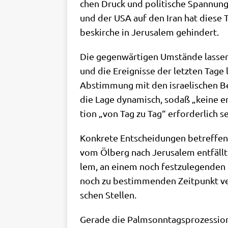
chen Druck und poli­ti­sche Span­nun­ge
und der USA auf den Iran hat die­se T
bes­kir­che in Jeru­sa­lem gehindert.
Die gegen­wär­ti­gen Umstän­de las­sen
und die Ereig­nis­se der letz­ten Tage 
Abstim­mung mit den israe­li­schen B
die Lage dyna­misch, sodaß „kei­ne en
ti­on „von Tag zu Tag“ erfor­der­lich se
Kon­kre­te Ent­schei­dun­gen betref­fen z
vom Ölberg nach Jeru­sa­lem ent­fällt
lem, an einem noch fest­zu­le­gen­den 
noch zu bestim­men­den Zeit­punkt ver­
schen Stellen.
Gera­de die Palm­sonn­tags­pro­zes­si­on