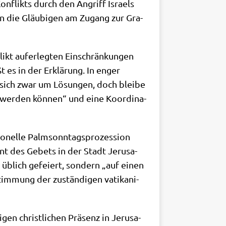
Kon­flikts durch den Angriff Isra­els
en die Gläu­bi­gen am Zugang zur Gra­
t auf­er­leg­ten Ein­schrän­kun­gen
ßt es in der Erklä­rung. In enger
 sich zwar um Lösun­gen, doch blei­be
 wer­den kön­nen“ und eine Koor­di­na­
io­nel­le Palm­sonn­tags­pro­zes­si­on
ent des Gebets in der Stadt Jeru­sa­
 üblich gefei­ert, son­dern „auf einen
im­mung der zustän­di­gen vati­ka­ni­
­gen christ­li­chen Prä­senz in Jeru­sa­