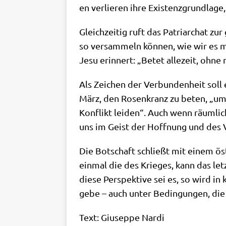
en ver­lie­ren ihre Exi­stenz­grund­la
Gleich­zei­tig ruft das Patri­ar­chat zu
so ver­sam­meln kön­nen, wie wir es m
Jesu erin­nert: „Betet alle­zeit, ohne n
Als Zei­chen der Ver­bun­den­heit soll
März, den Rosen­kranz zu beten, „um 
Kon­flikt lei­den“. Auch wenn räum­lic
uns im Geist der Hoff­nung und des Ve
Die Bot­schaft schließt mit einem öster­
ein­mal die des Krie­ges, kann das le
die­se Per­spek­ti­ve sei es, so wird i
gebe – auch unter Bedin­gun­gen, die d
Text: Giu­sep­pe Nar­di