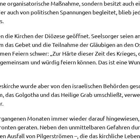
ine orga­ni­sa­to­ri­sche Maß­nah­me, son­dern besitzt auch 
der auch von poli­ti­schen Span­nun­gen beglei­tet, blieb 
s.
en die Kir­chen der Diö­ze­se geöff­net. Seel­sor­ger sei­en a
um das Gebet und die Teil­nah­me der Gläu­bi­gen an den Os
men Fei­ern schwer: „Zur Här­te die­ser Zeit des Krie­ges,
 gemein­sam und wür­dig fei­ern kön­nen. Das ist eine Wun­d
es­kir­che wur­de aber von den israe­li­schen Behör­den gesc
, das Gol­go­tha und das Hei­li­ge Grab umschließt, ver­weh
r.
­gan­ge­nen Mona­ten immer wie­der dar­auf hin­ge­wie­sen,
ron­ten gera­ten. Neben den unmit­tel­ba­ren Gefah­ren durc
n Aus­fall von Pil­ger­strö­men –, die das kirch­li­che Leben b