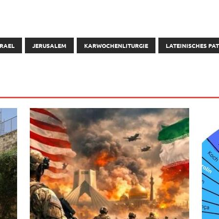
SRAEL
JERUSALEM
KARWOCHENLITURGIE
LATEINISCHES PA