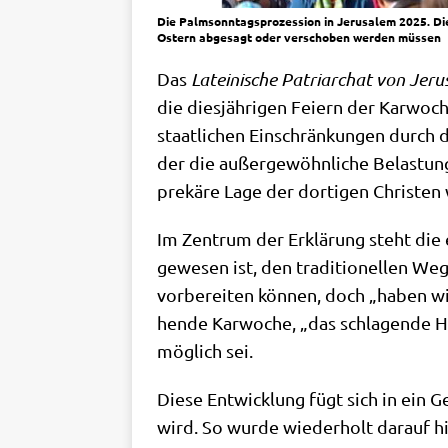
Die Palmsonntagsprozession in Jerusalem 2025. Die
Ostern abgesagt oder verschoben werden müssen
Das
Latei­ni­sche Patri­ar­chat von Jeru
die dies­jäh­ri­gen Fei­ern der Kar­wo­ch
staat­li­chen Ein­schrän­kun­gen durch
der die außer­ge­wöhn­li­che Bela­stun
pre­kä­re Lage der dor­ti­gen Chri­sten
Im Zen­trum der Erklä­rung steht die e
gewe­sen ist, den tra­di­tio­nel­len We
vor­be­rei­ten kön­nen, doch „haben wi
hen­de Kar­wo­che, „das schla­gen­de H
mög­lich sei.
Die­se Ent­wick­lung fügt sich in ein 
wird. So wur­de wie­der­holt dar­auf hi