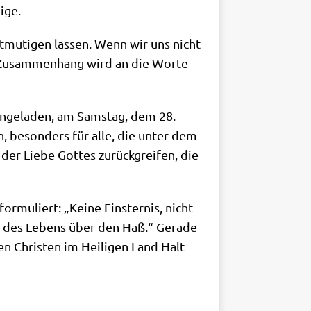
nige.
ent­mu­ti­gen las­sen. Wenn wir uns nicht
m Zusam­men­hang wird an die Wor­te
in­ge­la­den, am Sams­tag, dem 28.
n, beson­ders für alle, die unter dem
er Lie­be Got­tes zurück­grei­fen, die
r­mu­liert: „Kei­ne Fin­ster­nis, nicht
ges des Lebens über den Haß.“ Gera­de
en Chri­sten im Hei­li­gen Land Halt