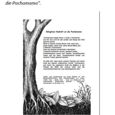
die Pacha­ma­ma“
.