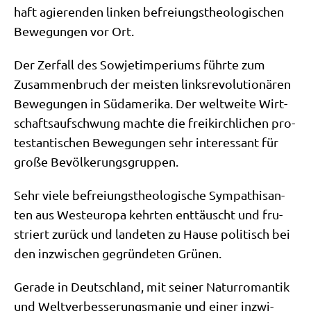
haft agie­ren­den lin­ken befrei­ungs­theo­lo­gi­schen
Bewe­gun­gen vor Ort.
Der Zer­fall des Sowjet­im­pe­ri­ums führ­te zum
Zusam­men­bruch der mei­sten links­re­vo­lu­tio­nä­ren
Bewe­gun­gen in Süd­ame­ri­ka. Der welt­wei­te Wirt­
schafts­auf­schwung mach­te die frei­kirch­li­chen pro­
te­stan­ti­schen Bewe­gun­gen sehr inter­es­sant für
gro­ße Bevölkerungsgruppen.
Sehr vie­le befrei­ungs­theo­lo­gi­sche Sym­pa­thi­san­
ten aus West­eu­ro­pa kehr­ten ent­täuscht und fru­
striert zurück und lan­de­ten zu Hau­se poli­tisch bei
den inzwi­schen gegrün­de­ten Grünen.
Gera­de in Deutsch­land, mit sei­ner Natur­ro­man­tik
und Welt­ver­bes­se­rungs­ma­nie und einer inzwi­