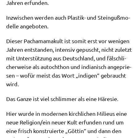
Jah­ren erfunden.
Inzwi­schen wer­den auch Pla­stik- und Stein­guß­mo­
del­le angeboten.
Die­ser Pacha­ma­ma­kult ist somit erst vor weni­gen
Jah­ren ent­stan­den, inten­siv gepuscht, nicht zuletzt
mit Unter­stüt­zung aus Deutsch­land, und fälsch­li­
cher­wei­se als auto­chthon und india­nisch ange­prie­
sen – wofür meist das Wort „indi­gen“ gebraucht
wird.
Das Gan­ze ist viel schlim­mer als eine Häresie.
Hier wur­de in moder­nen kirch­li­chen Milieus eine
neue Religion/​ein neu­er Kult erfun­den rund um
eine frisch kon­stru­ier­te „Göt­tin“ und dann den