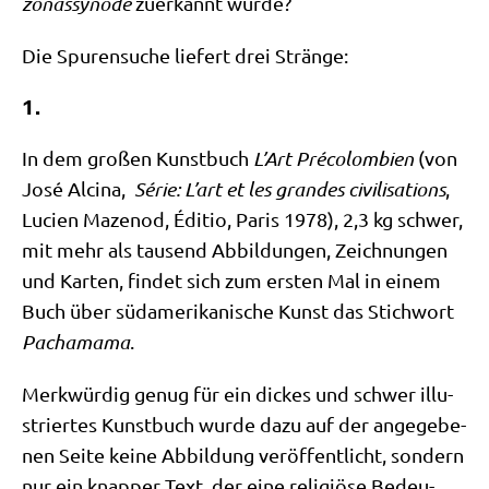
zo­nas­syn­ode
zuer­kannt wurde?
Die Spu­ren­su­che lie­fert drei Stränge:
1.
In dem gro­ßen Kunst­buch
L’Art Pré­co­lom­bien
(von
José Alci­na,
Série:
L’art et les gran­des civi­li­sa­ti­ons
,
Luci­en Mazen­od, Édi­tio, Paris 1978), 2,3 kg schwer,
mit mehr als tau­send Abbil­dun­gen, Zeich­nun­gen
und Kar­ten, fin­det sich zum ersten Mal in einem
Buch über süd­ame­ri­ka­ni­sche Kunst das Stich­wort
Pacha­ma­ma
.
Merk­wür­dig genug für ein dickes und schwer illu­
strier­tes Kunst­buch wur­de dazu auf der ange­ge­be­
nen Sei­te kei­ne Abbil­dung ver­öf­fent­licht, son­dern
nur ein knap­per Text, der eine reli­giö­se Bedeu­