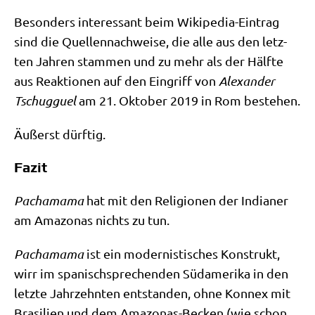
Beson­ders inter­es­sant beim Wiki­pe­dia-Ein­trag
sind die Quel­len­nach­wei­se, die alle aus den letz­
ten Jah­ren stam­men und zu mehr als der Hälf­te
aus Reak­tio­nen auf den Ein­griff von
Alex­an­der
Tschug­guel
am 21. Okto­ber 2019 in Rom bestehen.
Äußerst dürf­tig.
Fazit
Pacha­ma­ma
hat mit den Reli­gio­nen der India­ner
am Ama­zo­nas nichts zu tun.
Pacha­ma­ma
ist ein moder­ni­sti­sches Kon­strukt,
wirr im spa­nisch­spre­chen­den Süd­ame­ri­ka in den
letz­te Jahr­zehn­ten ent­stan­den, ohne Kon­nex mit
Bra­si­li­en und dem Ama­zo­nas-Becken (wie schon