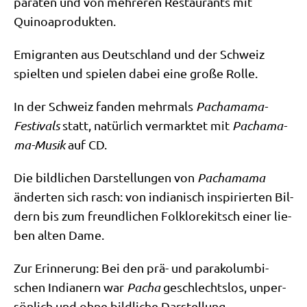
pa­ra­ten und von meh­re­ren Restau­rants mit
Quinoaprodukten.
Emi­gran­ten aus Deutsch­land und der Schweiz
spiel­ten und spie­len dabei eine gro­ße Rolle.
In der Schweiz fan­den mehr­mals
Pacha­ma­ma-
Festi­vals
statt, natür­lich ver­mark­tet mit
Pacha­ma­
ma-Musik
auf CD.
Die bild­li­chen Dar­stel­lun­gen von
Pacha­ma­ma
änder­ten sich rasch: von india­nisch inspi­rier­ten Bil­
dern bis zum freund­li­chen Folk­lo­re­kitsch einer lie­
ben alten Dame.
Zur Erin­ne­rung: Bei den prä- und para­ko­lum­bi­
schen India­nern war
Pacha
geschlechts­los, unper­
sön­lich und ohne bild­li­che Darstellung.