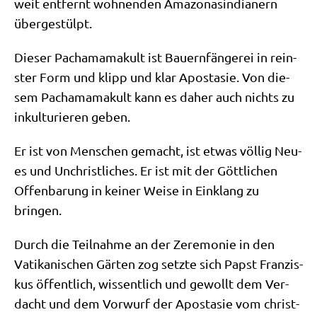
weit ent­fernt woh­nen­den Ama­zo­nas­in­dia­nern
übergestülpt.
Die­ser Pacha­ma­ma­kult ist Bau­ern­fän­ge­rei in rein­
ster Form und klipp und klar Apo­sta­sie. Von die­
sem Pacha­ma­ma­kult kann es daher auch nichts zu
inkul­tur­ie­ren geben.
Er ist von Men­schen gemacht, ist etwas völ­lig Neu­
es und Unchrist­li­ches. Er ist mit der Gött­li­chen
Offen­ba­rung in kei­ner Wei­se in Ein­klang zu
bringen.
Durch die Teil­nah­me an der Zere­mo­nie in den
Vati­ka­ni­schen Gär­ten zog setz­te sich Papst Fran­zis­
kus öffent­lich, wis­sent­lich und gewollt dem Ver­
dacht und dem Vor­wurf der Apo­sta­sie vom christ­