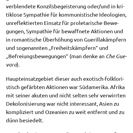
ver­blen­de­te Kon­zils­be­gei­ste­rung oder/​und in kri­
tik­lo­se Sym­pa­thie für kom­mu­ni­sti­sche Ideo­lo­gien,
unre­flek­tier­ten Ein­satz für pro­le­ta­ri­sche Bewe­
gun­gen, Sym­pa­thie für bewaff­ne­te Aktio­nen und
in roman­ti­sche Über­hö­hung von Gue­ril­la­kämp­fern
und soge­nann­ten „Frei­heits­kämp­fern“ und
„Befrei­ungs­be­we­gun­gen“ (man den­ke an
Che Gue­
va­ra
).
Haupt­ein­satz­ge­biet die­ser auch exo­tisch-folk­lo­ri­
stisch gefärb­ten Aktio­nen war Süd­ame­ri­ka. Afri­ka
mit sei­ner aku­ten und nicht sel­ten sehr ver­wirr­ten
Deko­lo­ni­sie­rung war nicht inter­es­sant, Asi­en zu
kom­pli­ziert und Ozea­ni­en zu weit ent­fernt und zu
dünn besiedelt.