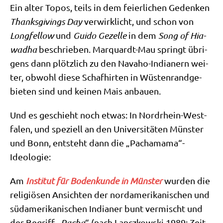
Ein alter Topos, teils in dem fei­er­li­chen Geden­ken
Thanks­gi­vings Day
ver­wirk­licht, und schon von
Long­fel­low
und
Gui­do Gezel­le
in dem
Song of Hia­
wad­ha
beschrie­ben. Mar­quardt-Mau springt übri­
gens dann plötz­lich zu den Navaho-India­nern wei­
ter, obwohl die­se Schaf­hir­ten in Wüsten­rand­ge­
bie­ten sind und kei­nen Mais anbauen.
Und es geschieht noch etwas: In Nord­rhein-West­
fa­len, und spe­zi­ell an den Uni­ver­si­tä­ten Mün­ster
und Bonn, ent­steht dann die „Pachamama“-
Ideologie:
Am
Insti­tut für Boden­kun­de in Mün­ster
wur­den die
reli­giö­sen Ansich­ten der nord­ame­ri­ka­ni­schen und
süd­ame­ri­ka­ni­schen India­ner bunt ver­mischt und
der Begriff „
Pacha
“ (nach Lan­cz­kow­ski 1989: Zeit,