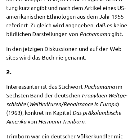
tung kurz angibt und nach dem Arti­kel eines US-
ame­ri­ka­ni­schen Eth­no­lo­gen aus dem Jahr 1955
refe­riert. Zugleich wird ange­ge­ben, daß es kei­ne
bild­li­chen Dar­stel­lun­gen von
Pacha­ma­ma
gibt.
In den jet­zi­gen Dis­kus­sio­nen und auf den Web­
sites wird das Buch nie genannt.
2.
Inter­es­san­ter ist das Stich­wort
Pacha­ma­ma
im
Sech­sten Band der deut­schen
Pro­py­lä­en Welt­ge­
schich­te
(
Weltkulturen/​Renaissance in Euro­pa
)
(1963), kon­kret im Kapi­tel
Das prä­ko­lum­bi­sche
Ame­ri­ka
von
Her­mann Trim­born
.
Trim­born war ein deut­scher Völ­ker­kund­ler mit