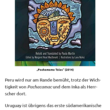
„Pacha­ma­ma Tales“ (2014)
Peru wird nur am Ran­de bemüht, trotz der Wich­
tig­keit von
Pacha­ca­mac
und dem Inka als Herr­
scher dort.
Uru­gu­ay ist übri­gens das erste süd­ame­ri­ka­ni­sche