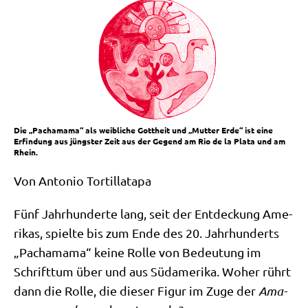
Die „Pachamama“ als weibliche Gottheit und „Mutter Erde“ ist eine
Erfindung aus jüngster Zeit aus der Gegend am Rio de la Plata und am
Rhein.
Von Anto­nio Tortillatapa
Fünf Jahr­hun­der­te lang, seit der Ent­deckung Ame­
ri­kas, spiel­te bis zum Ende des 20. Jahr­hun­derts
„Pacha­ma­ma“ kei­ne Rol­le von Bedeu­tung im
Schrift­tum über und aus Süd­ame­ri­ka. Woher rührt
dann die Rol­le, die die­ser Figur im Zuge der
Ama­