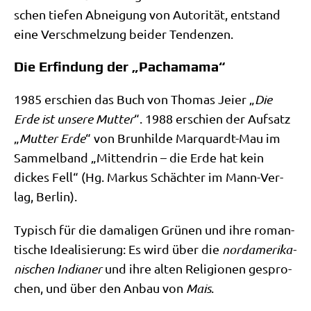
schen tie­fen Abnei­gung von Auto­ri­tät, ent­stand
eine Ver­schmel­zung bei­der Tendenzen.
Die Erfindung der „Pachamama“
1985 erschien das Buch von Tho­mas Jei­er „
Die
Erde ist unse­re Mut­ter
“. 1988 erschien der Auf­satz
„
Mut­ter Erde
“ von Brun­hil­de Mar­quardt-Mau im
Sam­mel­band „Mit­ten­drin – die Erde hat kein
dickes Fell“ (Hg. Mar­kus Schäch­ter im Mann-Ver­
lag, Berlin).
Typisch für die dama­li­gen Grü­nen und ihre roman­
ti­sche Idea­li­sie­rung: Es wird über die
nord­ame­ri­ka­
ni­schen India­ner
und ihre alten Reli­gio­nen gespro­
chen, und über den Anbau von
Mais
.