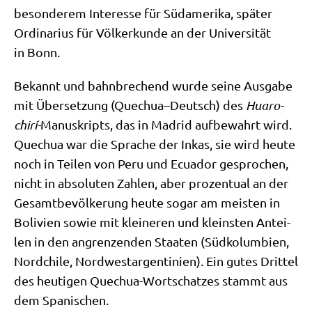
beson­de­rem Inter­es­se für Süd­ame­ri­ka, spä­ter
Ordi­na­ri­us für Völ­ker­kun­de an der Uni­ver­si­tät
in Bonn.
Bekannt und bahn­bre­chend wur­de sei­ne Aus­ga­be
mit Über­set­zung (Quechua–Deutsch) des
Hua­ro­
chi­rí-
Manu­skripts, das in Madrid auf­be­wahrt wird.
Quechua war die Spra­che der Inkas, sie wird heu­te
noch in Tei­len von Peru und Ecua­dor gespro­chen,
nicht in abso­lu­ten Zah­len, aber pro­zen­tu­al an der
Gesamt­be­völ­ke­rung heu­te sogar am mei­sten in
Boli­vi­en sowie mit klei­ne­ren und klein­sten Antei­
len in den angren­zen­den Staa­ten (Süd­ko­lum­bi­en,
Nord­chi­le, Nord­west­ar­gen­ti­ni­en). Ein gutes Drit­tel
des heu­ti­gen Quechua-Wort­schat­zes stammt aus
dem Spanischen.