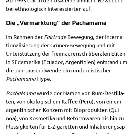
Ab 1995 trat in den USA eine ähn­li­che Bewe­gung
bei eth­no­lo­gisch Inter­es­sier­ten auf.
Die „Vermarktung“ der Pachamama
Im Rah­men der
Fair­trade
-Bewe­gung, der Inter­na­
tio­na­li­sie­rung der Grü­nen-Bewe­gung und mit
Unter­stüt­zung der frei­mau­re­risch-libe­ra­len Eli­ten
in Süd­ame­ri­ka (Ecua­dor, Argen­ti­ni­en) ent­stand um
die Jahr­tau­send­wen­de ein moder­ni­sti­scher
.
Pacha­ma­ma
-Hype
Pacha­Ma­ma
wur­de der Namen von Rum-Destil­la­
ten, von öko­lo­gi­schem Kaf­fee (Peru), von einem
argen­ti­ni­schen Kon­zern mit Bio­pro­duk­ten (Qui­
noa), von Kos­me­ti­ka und Reform­wa­ren bis hin zu
Flüs­sig­kei­ten für E‑Zigaretten und Inha­lie­rungs­ap­