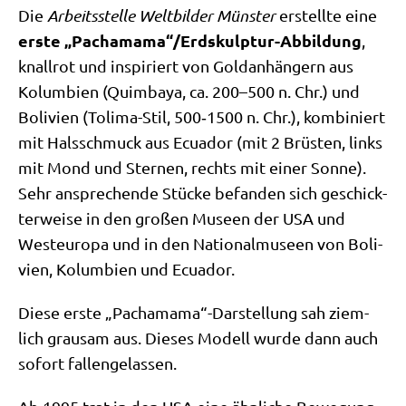
Die
Arbeits­stel­le Welt­bil­der Mün­ster
erstell­te eine
erste „Pachamama“/Erdskulptur-Abbildung
,
knall­rot und inspi­riert von Gold­an­hän­gern aus
Kolum­bi­en (Quim­ba­ya, ca. 200–500 n. Chr.) und
Boli­vi­en (Toli­ma-Stil, 500‑1500 n. Chr.), kom­bi­niert
mit Hals­schmuck aus Ecua­dor (mit 2 Brü­sten, links
mit Mond und Ster­nen, rechts mit einer Son­ne).
Sehr anspre­chen­de Stücke befan­den sich geschick­
ter­wei­se in den gro­ßen Muse­en der USA und
West­eu­ro­pa und in den Natio­nal­mu­se­en von Boli­
vi­en, Kolum­bi­en und Ecuador.
Die­se erste „Pachamama“-Darstellung sah ziem­
lich grau­sam aus. Die­ses Modell wur­de dann auch
sofort fallengelassen.