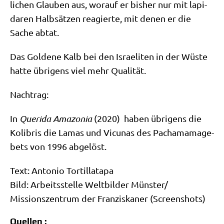
li­chen Glau­ben aus, wor­auf er bis­her nur mit lapi­
da­ren Halb­sät­zen reagier­te, mit denen er die
Sache abtat.
Das Gol­de­ne Kalb bei den Israe­li­ten in der Wüste
hat­te übri­gens viel mehr Qualität.
Nach­trag:
In
Quer­ida Ama­zo­nia
(2020) haben übri­gens die
Koli­bris die Lamas und Vicu­nas des Pacha­ma­ma­ge­
bets von 1996 abgelöst.
Text: Anto­nio Tor­til­la­ta­pa
Bild: Arbeits­stel­le Welt­bil­der Münster/​
Missionszentrum der Fran­zis­ka­ner (Screen­shots)
Quellen :