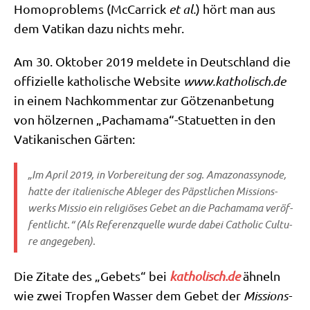
Homo­pro­blems (McCar­ri­ck
et al.
) hört man aus
dem Vati­kan dazu nichts mehr.
Am 30. Okto­ber 2019 mel­de­te in Deutsch­land die
offi­zi­el­le katho­li­sche Web­site
www​.katho​lisch​.de
in einem Nach­kom­men­tar zur Göt­zen­an­be­tung
von höl­zer­nen „Pachamama“-Statuetten in den
Vati­ka­ni­schen Gärten:
„Im April 2019, in Vor­be­rei­tung der sog. Ama­zo­nas­syn­ode,
hat­te der ita­lie­ni­sche Able­ger des Päpst­li­chen Mis­si­ons­
werks Mis­sio ein reli­giö­ses Gebet an die Pacha­ma­ma ver­öf­
fent­licht.“ (Als Refe­renz­quel­le wur­de dabei
Catho­lic Cul­tu­
re
angegeben).
Die Zita­te des „Gebets“ bei
katho​lisch​.de
ähneln
wie zwei Trop­fen Was­ser dem Gebet der
Mis­si­ons­