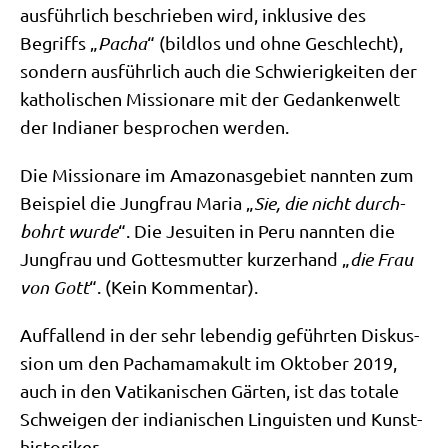
aus­führ­lich beschrie­ben wird, inklu­si­ve des
Begriffs „
Pacha
“ (bild­los und ohne Geschlecht),
son­dern aus­führ­lich auch die Schwie­rig­kei­ten der
katho­li­schen Mis­sio­na­re mit der Gedan­ken­welt
der India­ner bespro­chen werden.
Die Mis­sio­na­re im Ama­zo­nas­ge­biet nann­ten zum
Bei­spiel die Jung­frau Maria „
Sie, die nicht
durch­
bohrt wur­de
“. Die Jesui­ten in Peru nann­ten die
Jung­frau und Got­tes­mut­ter kur­zer­hand „
die Frau
von Gott
“. (Kein Kommentar).
Auf­fal­lend in der sehr leben­dig geführ­ten Dis­kus­
si­on um den Pacha­ma­ma­kult im Okto­ber 2019,
auch in den Vati­ka­ni­schen Gär­ten, ist das tota­le
Schwei­gen der india­ni­schen Lin­gu­isten und Kunst­
hi­sto­ri­ker.