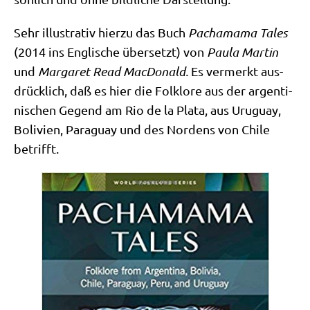
Sehr illu­stra­tiv hier­zu das Buch
Pacha­ma­ma Tales
(2014 ins Eng­li­sche über­setzt) von
Pau­la
Mar­tin
und
Mar­ga­ret Read Mac­Do­nald.
Es ver­merkt aus­
drück­lich, daß es hier die Folk­lo­re aus der argen­ti­
ni­schen Gegend am Rio de la Pla­ta, aus Uru­gu­ay,
Boli­vi­en, Para­gu­ay und des Nor­dens von Chi­le
betrifft.