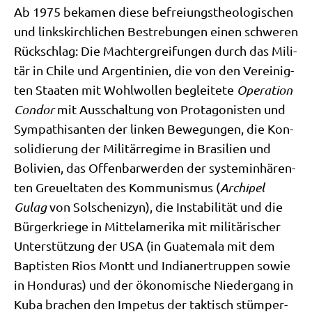
Ab 1975 beka­men die­se befrei­ungs­theo­lo­gi­schen
und links­kirch­li­chen Bestre­bun­gen einen schwe­ren
Rück­schlag: Die Macht­er­grei­fun­gen durch das Mili­
tär in Chi­le und Argen­ti­ni­en, die von den Ver­ei­nig­
ten Staa­ten mit Wohl­wol­len beglei­te­te
Ope­ra­ti­on
Con­dor
mit Aus­schal­tung von Prot­ago­ni­sten und
Sym­pa­thi­san­ten der lin­ken Bewe­gun­gen, die Kon­
so­li­die­rung der Mili­tär­re­gime in Bra­si­li­en und
Boli­vi­en, das Offen­bar­wer­den der system­in­hä­ren­
ten Greu­el­ta­ten des Kom­mu­nis­mus (
Archi­pel
Gulag
von Sol­sche­ni­zyn), die Insta­bi­li­tät und die
Bür­ger­krie­ge in Mit­tel­ame­ri­ka mit mili­tä­ri­scher
Unter­stüt­zung der USA (in Gua­te­ma­la mit dem
Bap­ti­sten Rios Montt und India­ner­trup­pen sowie
in Hon­du­ras) und der öko­no­mi­sche Nie­der­gang in
Kuba bra­chen den Impe­tus der tak­tisch stüm­per­