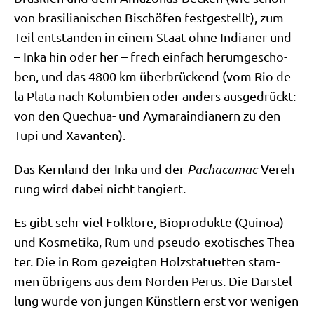
von bra­si­lia­ni­schen Bischö­fen fest­ge­stellt), zum
Teil ent­stan­den in einem Staat ohne India­ner und
– Inka hin oder her – frech ein­fach her­um­ge­scho­
ben, und das 4800 km über­brückend (vom Rio de
la Pla­ta nach Kolum­bi­en oder anders aus­ge­drückt:
von den Quechua- und Aymara­in­dia­nern zu den
Tupi und Xavanten).
Das Kern­land der Inka und der
Pacha­ca­mac
-Ver­eh­
rung wird dabei nicht tangiert.
Es gibt sehr viel Folk­lo­re, Bio­pro­duk­te (Qui­noa)
und Kos­me­ti­ka, Rum und pseu­do-exo­ti­sches Thea­
ter. Die in Rom gezeig­ten Holz­sta­tu­et­ten stam­
men übri­gens aus dem Nor­den Perus. Die Dar­stel­
lung wur­de von jun­gen Künst­lern erst vor weni­gen