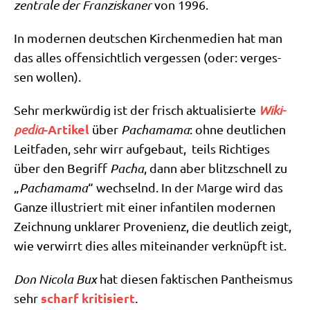
zen­tra­le der Fran­zis­ka­ner
von 1996.
In moder­nen deut­schen Kir­chen­me­di­en hat man
das alles offen­sicht­lich ver­ges­sen (oder: ver­ges­
sen wollen).
Sehr merk­wür­dig ist der frisch aktua­li­sier­te
Wiki­
-Arti­kel
pe­dia
über
Pacha­ma­ma
: ohne deut­li­chen
Leit­fa­den, sehr wirr auf­ge­baut, teils Rich­ti­ges
über den Begriff
Pacha
, dann aber blitz­schnell zu
„
Pacha­ma­ma
“ wech­selnd. In der Mar­ge wird das
Gan­ze illu­striert mit einer infan­ti­len moder­nen
Zeich­nung unkla­rer Pro­ve­ni­enz, die deut­lich zeigt,
wie ver­wirrt dies alles mit­ein­an­der ver­knüpft ist.
Don Nico­la Bux
hat die­sen fak­ti­schen Pan­the­is­mus
scharf kri­ti­siert
sehr
.