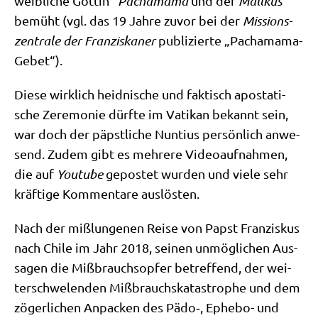
weib­li­che Göt­tin“
Pacha­ma­ma
und der
Mall­kus
bemüht (vgl. das 19 Jah­re zuvor bei der
Mis­si­ons­
zen­tra­le der Fran­zis­ka­ner
publi­zier­te „Pacha­ma­ma-
Gebet“).
Die­se wirk­lich heid­ni­sche und fak­tisch apo­sta­ti­
sche Zere­mo­nie dürf­te im Vati­kan bekannt sein,
war doch der päpst­li­che Nun­ti­us per­sön­lich anwe­
send. Zudem gibt es meh­re­re Video­auf­nah­men,
die auf
You­tube
gepo­stet wur­den und vie­le sehr
kräf­ti­ge Kom­men­ta­re auslösten.
Nach der miß­lun­ge­nen Rei­se von Papst Fran­zis­kus
nach Chi­le im Jahr 2018, sei­nen unmög­li­chen Aus­
sa­gen die Miß­brauchs­op­fer betref­fend, der wei­
ter­schwe­len­den Miß­brauchs­ka­ta­stro­phe und dem
zöger­li­chen Anpacken des Pädo‑, Ephe­bo- und