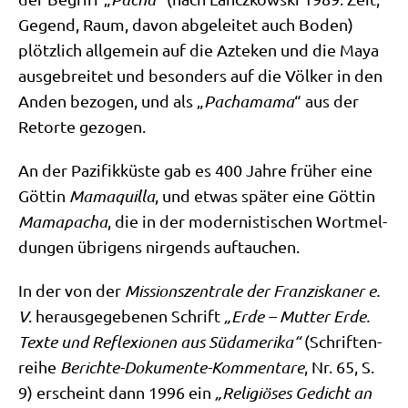
Gegend, Raum, davon abge­lei­tet auch Boden)
plötz­lich all­ge­mein auf die Azte­ken und die Maya
aus­ge­brei­tet und beson­ders auf die Völ­ker in den
Anden bezo­gen, und als „
Pacha­ma­ma
“ aus der
Retor­te gezogen.
An der Pazi­fik­kü­ste gab es 400 Jah­re frü­her eine
Göt­tin
Mama­quil­la
, und etwas spä­ter eine Göt­tin
Mama­pacha
, die in der moder­ni­sti­schen Wort­mel­
dun­gen übri­gens nir­gends auftauchen.
In der von der
Mis­si­ons­zen­tra­le der Fran­zis­ka­ner e.
V
. her­aus­ge­ge­be­nen Schrift
„Erde – Mut­ter
Erde.
Tex­te und Refle­xio­nen
aus Süd­ame­ri­ka“
(Schrif­ten­
rei­he
Berich­te-Doku­men­te-Kom­men­ta­re
, Nr. 65, S.
9) erscheint dann 1996 ein
„Reli­giö­ses Gedicht an