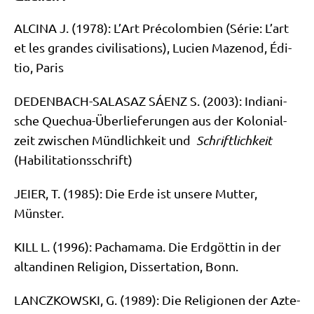
ALCINA J. (1978): L’Art Pré­co­lom­bien (Série: L’art
et les gran­des civi­li­sa­ti­ons), Luci­en Mazen­od, Édi­
tio, Paris
DEDENBACH-SALASAZ SÁENZ S. (2003): India­ni­
sche Quechua-Über­lie­fe­run­gen aus der Kolo­ni­al­
zeit zwi­schen Münd­lich­keit und
Schrift­lich­keit
(Habi­li­ta­ti­ons­schrift)
JEIER, T. (1985): Die Erde ist unse­re Mut­ter,
Münster.
KILL L. (1996): Pacha­ma­ma. Die Erd­göt­tin in der
altan­di­nen Reli­gi­on, Dis­ser­ta­ti­on, Bonn.
LANCZKOWSKI, G. (1989): Die Reli­gio­nen der Azte­