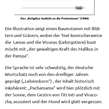
Das „Reli­giö­se Gedicht an die Pacha­ma­ma“ (1996)
Die Illu­stra­ti­on zeigt einen Baum­stamm mit Blät­
tern und Grä­sern, wobei der Text komi­scher­wei­se
die Lamas und die Vicu­nas (Gebirgs­tie­re) bunt
mischt mit „der gewal­ti­gen Kraft des Mall­kus in
der Pampa“.
Die Spra­che ist sehr schwul­stig, der deut­sche
Wort­schatz noch von den drei­ßi­ger Jah­ren
geprägt („Lebens­born“) , der Inhalt histo­risch
inko­hä­rent: „Pacha­ma­ma“ wird hier plötz­lich mit
der Son­ne, dem Gestirn von Titi Inti und Vira­co­
cha, asso­ziert und der Mond wird glatt vergessen.