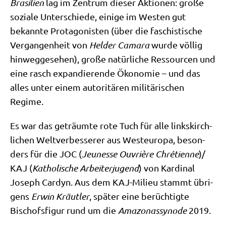
Bra­si­li­en
lag im Zen­trum die­ser Aktio­nen: gro­ße
sozia­le Unter­schie­de, eini­ge im Westen gut
bekann­te Prot­ago­ni­sten (über die faschi­sti­sche
Ver­gan­gen­heit von
Hel­der Cama­ra
wur­de völ­lig
hin­weg­ge­se­hen), gro­ße natür­li­che Res­sour­cen und
eine rasch expan­die­ren­de Öko­no­mie – und das
alles unter einem auto­ri­tä­ren mili­tä­ri­schen
Regime.
Es war das geträum­te rote Tuch für alle links­kirch­
li­chen Welt­ver­bes­se­rer aus West­eu­ro­pa, beson­
ders für die JOC (
Jeu­nesse Ouvriè­re Chré­ti­en­ne
)/​
KAJ (
Katho­li­sche Arbei­ter­ju­gend
) von Kar­di­nal
Joseph Car­dyn. Aus dem KAJ-Milieu stammt übri­
gens
Erwin Kräut­ler
, spä­ter eine berüch­tig­te
Bischofs­fi­gur rund um die
Ama­zo­nas­syn­ode
2019.