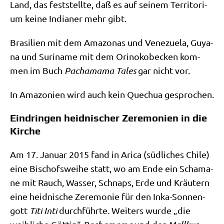
Land, das fest­stell­te, daß es auf sei­nem Ter­ri­to­ri­
um kei­ne India­ner mehr gibt.
Bra­si­li­en mit dem Ama­zo­nas und Vene­zue­la, Guya­
na und Suri­na­me mit dem Orino­ko­becken kom­
men im Buch
Pacha­ma­ma Tales
gar nicht vor.
In Ama­zo­ni­en wird auch kein Quechua gesprochen.
Eindringen heidnischer Zeremonien in die
Kirche
Am 17. Janu­ar 2015 fand in Ari­ca (süd­li­ches Chi­le)
eine Bischofs­wei­he statt, wo am Ende ein Scha­ma­
ne mit Rauch, Was­ser, Schnaps, Erde und Kräu­tern
eine heid­ni­sche Zere­mo­nie für den Inka-Son­nen­
gott
Titi Inti
durch­führ­te
.
Wei­ters wur­de „die