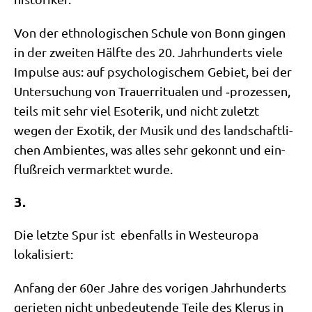
Von der eth­no­lo­gi­schen Schu­le von Bonn gin­gen
in der zwei­ten Hälf­te des 20. Jahr­hun­derts vie­le
Impul­se aus: auf psy­cho­lo­gi­schem Gebiet, bei der
Unter­su­chung von Trau­er­ri­tua­len und ‑pro­zes­sen,
teils mit sehr viel Eso­te­rik, und nicht zuletzt
wegen der Exo­tik, der Musik und des land­schaft­li­
chen Ambi­en­tes, was alles sehr gekonnt und ein­
fluß­reich ver­mark­tet wurde.
3.
Die letz­te Spur ist eben­falls in West­eu­ro­pa
lokalisiert:
Anfang der 60er Jah­re des vori­gen Jahr­hun­derts
gerie­ten nicht unbe­deu­ten­de Tei­le des Kle­rus in