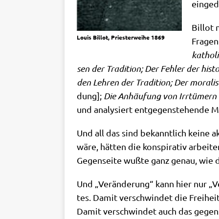
ein­ge
Bil­lot
Lou­is Bil­lot, Prie­ster­wei­he 1869
Fra­gen
katho­li
sen der Tra­di­ti­on; Der Feh­ler der histo
den Leh­ren der Tra­di­ti­on; Der mora­l
dung];
Die Anhäu­fung von Irr­tü­mern 
und ana­ly­siert ent­ge­gen­ste­hen­de 
Und all das sind bekannt­lich kei­ne a
wäre, hät­ten die kon­spi­ra­tiv arbei­
Gegen­sei­te wuß­te ganz genau, wie d
Und „Ver­än­de­rung“ kann hier nur „V
tes. Damit ver­schwin­det die Frei­hei
Damit ver­schwin­det auch das gegen­se