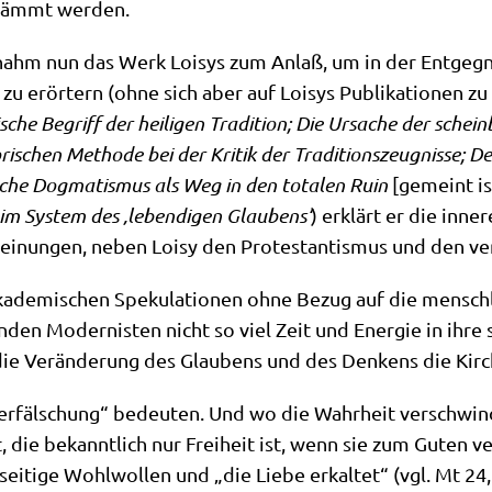
­dämmt werden.
 nahm nun das Werk Loi­sys zum Anlaß, um in der Ent­geg­nun
 zu erör­tern (ohne sich aber auf Loi­sys Publi­ka­tio­nen zu
­sche Begriff der hei­li­gen Tra­di­ti­on; Die Ursa­che der schei
­ri­schen Metho­de bei der Kri­tik der Tra­di­ti­ons­zeug­nis­se; 
i­sche Dog­ma­tis­mus als Weg in den tota­len Ruin
[gemeint is
im System des ‚leben­di­gen Glau­bens‘
) erklärt er die inne­r
Mei­nun­gen, neben Loi­sy den Pro­te­stan­tis­mus und den ve
ka­de­mi­schen Spe­ku­la­tio­nen ohne Bezug auf die mensch­
ten­den Moder­ni­sten nicht so viel Zeit und Ener­gie in ihre 
ie Ver­än­de­rung des Glau­bens und des Den­kens die Kir­
er­fäl­schung“ bedeu­ten. Und wo die Wahr­heit ver­schwin­
t, die bekannt­lich nur Frei­heit ist, wenn sie zum Guten v
i­ti­ge Wohl­wol­len und „die Lie­be erkal­tet“ (vgl. Mt 24,