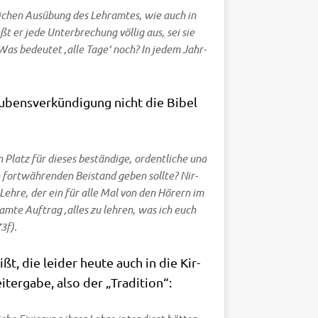
li­chen Aus­übung des Lehr­am­tes, wie auch in
ßt er jede Unter­bre­chung völ­lig aus, sei sie
Was bedeu­tet ‚
alle Tage
‘ noch? In jedem Jahr­
u­bens­ver­kün­di­gung nicht die Bibel
 Platz für die­ses bestän­di­ge, ordent­li­che und
fort­wäh­ren­den Bei­stand geben soll­te? Nir­
n Leh­re, der ein für alle Mal von den Hörern im
am­te Auf­trag ‚
alles zu leh­ren, was ich euch
3f).
, die lei­der heu­te auch in die Kir­
er­ga­be, also der „Tra­di­ti­on“: