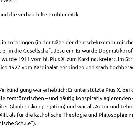
 und die ver­han­del­te Problematik.
es in Loth­rin­gen (in der Nähe der deutsch-luxem­bur­gi­s
 er in die Gesell­schaft Jesu ein. Er wur­de Dog­ma­tik­pro­
 Er wur­de 1911 vom hl. Pius X. zum Kar­di­nal kre­iert. Im S
ich 1927 vom Kar­di­na­lat ent­bin­den und starb hoch­be­tagt i
e Ver­kün­di­gung war erheb­lich: Er unter­stütz­te Pius X. be
ie zer­stö­re­ri­schen – und häu­fig kon­spi­ra­tiv agie­ren­d
­ter Glau­bens­kon­gre­ga­ti­on) und war als Autor und Leh­rer
II. als für die katho­li­sche Theo­lo­gie und Phi­lo­so­phie 
i­sche Schule“).