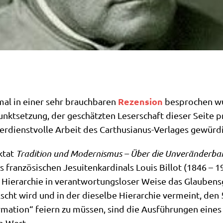
Rezen­si­on
al in einer sehr brauch­ba­ren
bespro­chen wur
kt­set­zung, der geschätz­ten Leser­schaft die­ser Sei­te pr
r­dienst­vol­le Arbeit des Car­thu­sia­nus-Ver­la­ges gewür­
k­tat
Tra­di­ti­on und Moder­nis­mus – Über die Unver­än­der­bar
fran­zö­si­schen Jesui­ten­kar­di­nals Lou­is Bil­lot (1846 –
n Hier­ar­chie in ver­ant­wor­tungs­lo­ser Wei­se das Glau­ben
älscht wird und in der die­sel­be Hier­ar­chie ver­meint, den
ma­ti­on“ fei­ern zu müs­sen, sind die Aus­füh­run­gen eines 
em Wert.