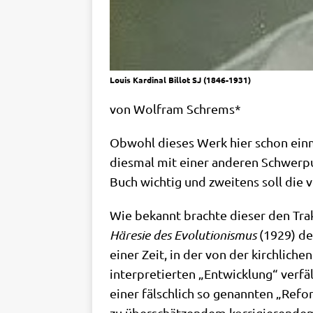
Louis Kardinal Billot SJ (1846-1931)
von Wolf­ram Schrems*
Obwohl die­ses Werk hier schon ein­m
dies­mal mit einer ande­ren Schwer­pun
Buch wich­tig und zwei­tens soll die ve
Wie bekannt brach­te die­ser den Tra
Häre­sie des Evo­lu­tio­nis­mus
(1929) des 
einer Zeit, in der von der kirch­li­che
inter­pre­tier­ten „Ent­wick­lung“ ver­f
einer fälsch­lich so genann­ten „Refor­
zu über­schät­zen­dem kor­ri­gie­ren­d