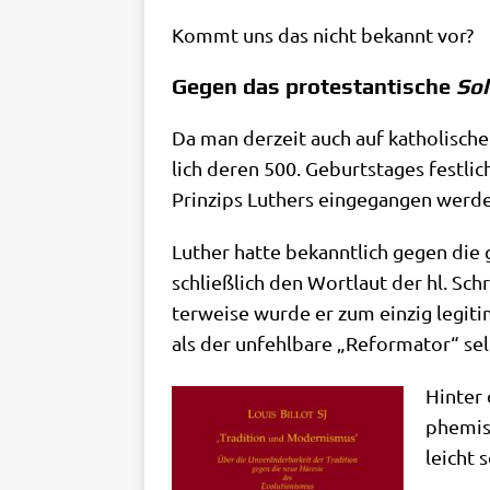
Kommt uns das nicht bekannt vor?
Gegen das protestantische
Sol
Da man der­zeit auch auf katho­li­scher 
lich deren 500. Geburts­ta­ges fest­lic
Prin­zips Luthers ein­ge­gan­gen werd
Luther hat­te bekannt­lich gegen die 
schließ­lich den Wort­laut der hl. Schr
ter­wei­se wur­de er zum ein­zig legi­
als der unfehl­ba­re „Refor­ma­tor“ s
Hin­ter 
phe­mi­s
leicht 