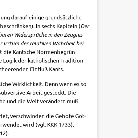
g dar­auf eini­ge grund­sätz­li­che
 beschrän­ken). In sechs Kapi­teln (
Der
n­ba­ren Wider­sprü­che in den Zeug­nis­
Der Irr­tum der rela­ti­ven Wahr­heit bei
t die Kant­sche Nor­men­be­grün­
e Logik der katho­li­schen Tra­di­ti­on
r­hee­ren­den Ein­fluß Kants.
li­che Wirk­lich­keit. Denn wenn es so
sub­ver­si­ve Arbeit gesteckt. Die
che und die Welt ver­än­dern muß.
det, ver­schwin­den die Gebo­te Got­
er­wen­det wird (vgl. KKK 1733).
12).