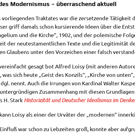
“ des Modernismus – überraschend aktuell
r­lie­gen­den Trak­ta­tes war die zer­set­zen­de Tätig­keit 
­ser griff damals schon kur­sie­ren­de Ideen über die Ent­s
­ge­li­um und die Kir­che“, 1902, und der pole­mi­sche Fol­
eit der neu­te­sta­ment­li­chen Tex­te und die Legi­ti­mi­tät de
chen Glau­bens unter den Vor­zei­chen einer falsch ver­stan­de
er­ein­facht gesagt bot Alfred Loi­sy (mit ande­ren Autoren
, was sich heu­te „Geist des Kon­zils“, „Kir­che von unten“, „P
 dgl. nennt. Auch die Irrun­gen von Kar­di­nal Wal­ter Kas­
nter­grün­di­gen Zusam­men­hang mit die­sen Grund­la­gen (v
s H. Stark
Histo­ri­zi­tät und Deut­scher Idea­lis­mus im Den­k
ann Loi­sy als einer der Urvä­ter der „moder­nen“ inner­kir
 Ein­fluß war schon zu Leb­zei­ten groß, konn­te aber auf­g