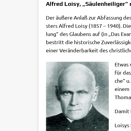
Alfred Loisy, „Säulenheiliger
Der äuße­re Anlaß zur Abfas­sung des vo
sters Alfred Loi­sy (1857 – 1940). Die
lung“ des Glau­bens auf (in „Das Evan
bestritt die histo­ri­sche Zuver­läs­sig­k
einer Ver­än­der­bar­keit des christ­li­
Etwas v
für das
che“ u.
einem u
Tho­ma
Damit k
Loi­sys