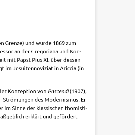
chen Gren­ze) und wur­de 1869 zum
fes­sor an der Gre­go­ria­na und Kon­
treit mit Papst Pius XI. über des­sen
m Jesui­ten­no­vi­zi­at in Aric­cia (in
i der Kon­zep­ti­on von
Pas­cen­di
(1907),
en – Strö­mun­gen des Moder­nis­mus. Er
 im Sin­ne der klas­si­schen tho­mi­sti­
maß­geb­lich erklärt und geför­dert