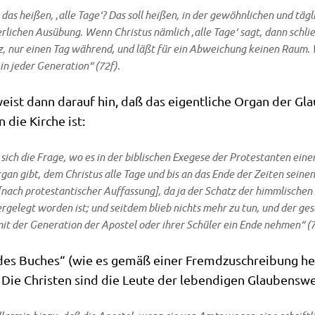
 das hei­ßen, ‚
alle Tage
‘? Das soll hei­ßen, in der gewöhn­li­chen und täg­
er­li­chen Aus­übung. Wenn Chri­stus näm­lich ‚
alle Tage
‘ sagt, dann schlie
, nur einen Tag wäh­rend, und läßt für ein Abwei­chung kei­nen Raum. 
in jeder Gene­ra­ti­on“ (72f).
 weist dann dar­auf hin, daß das eigent­li­che Organ der Gla
 die Kir­che ist:
 sich die Fra­ge, wo es in der bibli­schen Exege­se der Pro­te­stan­ten einen
gan gibt, dem Chri­stus alle Tage und bis an das Ende der Zei­ten sei­nen 
nach pro­te­stan­ti­scher Auf­fas­sung], da ja der Schatz der himm­li­sche
er­ge­legt wor­den ist; und seit­dem blieb nichts mehr zu tun, und der ges
mit der Gene­ra­ti­on der Apo­stel oder ihrer Schü­ler ein Ende neh­men“ (7
 des Buches“ (wie es gemäß einer Fremd­zu­schrei­bung heißt
ie Chri­sten sind die Leu­te der leben­di­gen Glau­bens­wei­t