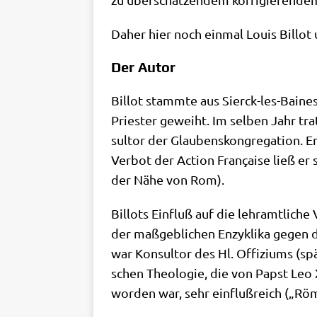
Daher hier noch ein­mal Lou­is Bil­lot
Der Autor
Bil­lot stamm­te aus Sierck-les-Bai­n
Prie­ster geweiht. Im sel­ben Jahr trat
sul­tor der Glau­bens­kon­gre­ga­ti­on.
Ver­bot der Action Fran­çai­se ließ er s
der Nähe von Rom).
Bil­lots Ein­fluß auf die lehr­amt­li­ch
der maß­geb­li­chen Enzy­kli­ka gegen d
war Kon­sul­tor des Hl. Offi­zi­ums (spä
schen Theo­lo­gie, die von Papst Leo XI
wor­den war, sehr ein­fluß­reich („Röm