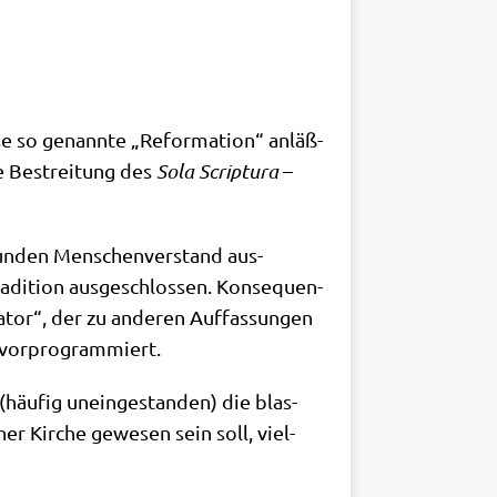
i­se so genann­te „Refor­ma­ti­on“ anläß­
he Bestrei­tung des
Sola Scrip­tu­ra
–
un­den Men­schen­ver­stand aus­
di­ti­on aus­ge­schlos­sen. Kon­se­quen­
­tor“, der zu ande­ren Auf­fas­sun­gen
en vorprogrammiert.
(häu­fig unein­ge­stan­den) die blas­
ner Kir­che gewe­sen sein soll, viel­