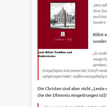
„Was soll
ihrer fei­
auch kurz
hun­dert, 
Bil­lot
son­dern
Lou­is Bil­lot: Tra­di­ti­on und
„Es stellt
Modernismus
ewi­ge Or
gend­wo [
fest­ge­füg­ten Instru­ment der Schrift nie­d
auf­ge­tra­gen habe
‘, muß­te zwangs­läu­fig 
Die Chri­sten sind aber nicht „Leu­te
che der Dhim­mis ein­ge­drun­gen ist)! D