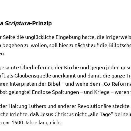
a Scriptura
-Prinzip
Sei­te die unglück­li­che Ein­ge­bung hat­te, die irri­ger­we
h bege­hen zu wol­len, soll hier zunächst auf die Bil­lot­sc
en.
gesam­te Über­lie­fe­rung der Kir­che und gegen jeden ges
ift als Glau­bens­quel­le aner­kannt und damit die gan­ze Tra­
ti­men Inter­pre­ten der Bibel – und wehe dem „Co-Refor­ma
elbst gelang­te! End­lo­se Spal­tun­gen – und Krie­ge – war
der Hal­tung Luthers und ande­rer Revo­lu­tio­nä­re steck­te 
che Irr­leh­re, daß Jesus Chri­stus nicht „alle Tage“ bei sei­
sogar 1500 Jah­re lang nicht: