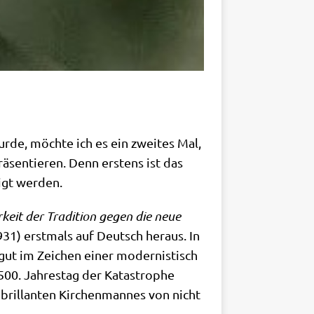
­de, möch­te ich es ein zwei­tes Mal,
ä­sen­tie­ren. Denn erstens ist das
digt werden.
­keit der Tra­di­ti­on gegen die neue
 1931) erst­mals auf Deutsch her­aus. In
s­gut im Zei­chen einer moder­ni­stisch
 500. Jah­res­tag der Kata­stro­phe
bril­lan­ten Kir­chen­man­nes von nicht