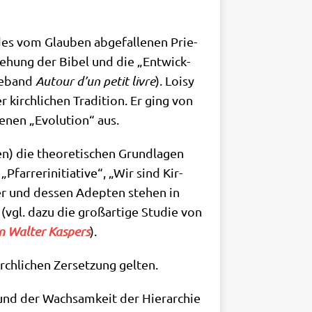
des vom Glau­ben abge­fal­le­nen Prie­
te­hung der Bibel und die „Ent­wick­
ge­band
Autour d’un petit liv­re
). Loi­sy
r kirch­li­chen Tra­di­ti­on. Er ging von
­nen „Evo­lu­ti­on“ aus.
) die theo­re­ti­schen Grund­la­gen
far­rer­initia­ti­ve“, „Wir sind Kir­
per und des­sen Adep­ten ste­hen in
gl. dazu die groß­ar­ti­ge Stu­die von
en Wal­ter Kas­pers
).
ch­li­chen Zer­set­zung gelten.
rund der Wach­sam­keit der Hier­ar­chie