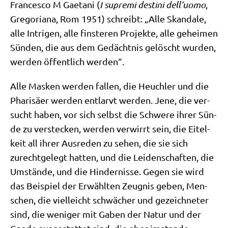
Fran­ces­co M Gaeta­ni (
I supre­mi desti­ni dell’uomo
,
Gre­go­ria­na, Rom 1951) schreibt: „Alle Skan­da­le,
alle Intri­gen, alle fin­ste­ren Pro­jek­te, alle gehei­men
Sün­den, die aus dem Gedächt­nis gelöscht wur­den,
wer­den öffent­lich werden“.
Alle Mas­ken wer­den fal­len, die Heuch­ler und die
Pha­ri­sä­er wer­den ent­larvt wer­den. Jene, die ver­
sucht haben, vor sich selbst die Schwe­re ihrer Sün­
de zu ver­stecken, wer­den ver­wirrt sein, die Eitel­
keit all ihrer Aus­re­den zu sehen, die sie sich
zurecht­ge­legt hat­ten, und die Lei­den­schaf­ten, die
Umstän­de, und die Hin­der­nis­se. Gegen sie wird
das Bei­spiel der Erwähl­ten Zeug­nis geben, Men­
schen, die viel­leicht schwä­cher und gezeich­ne­ter
sind, die weni­ger mit Gaben der Natur und der