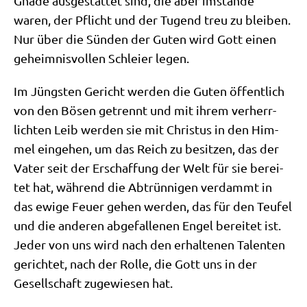
Gna­de aus­ge­stat­tet sind, die aber imstan­de
waren, der Pflicht und der Tugend treu zu blei­ben.
Nur über die Sün­den der Guten wird Gott einen
geheim­nis­vol­len Schlei­er legen.
Im Jüng­sten Gericht wer­den die Guten öffent­lich
von den Bösen getrennt und mit ihrem ver­herr­
lich­ten Leib wer­den sie mit Chri­stus in den Him­
mel ein­ge­hen, um das Reich zu besit­zen, das der
Vater seit der Erschaf­fung der Welt für sie berei­
tet hat, wäh­rend die Abtrün­ni­gen ver­dammt in
das ewi­ge Feu­er gehen wer­den, das für den Teu­fel
und die ande­ren abge­fal­le­nen Engel berei­tet ist.
Jeder von uns wird nach den erhal­te­nen Talen­ten
gerich­tet, nach der Rol­le, die Gott uns in der
Gesell­schaft zuge­wie­sen hat.