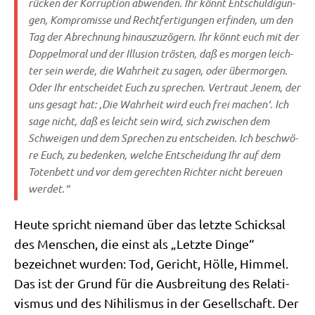
rücken der Kor­rup­ti­on abwen­den. Ihr könnt Ent­schul­di­gun­
gen, Kom­pro­mis­se und Recht­fer­ti­gun­gen erfin­den, um den
Tag der Abrech­nung hin­aus­zu­zö­gern. Ihr könnt euch mit der
Dop­pel­mo­ral und der Illu­si­on trö­sten, daß es mor­gen leich­
ter sein wer­de, die Wahr­heit zu sagen, oder über­mor­gen.
Oder Ihr ent­schei­det Euch zu spre­chen. Ver­traut Jenem, der
uns gesagt hat: ‚Die Wahr­heit wird euch frei machen‘. Ich
sage nicht, daß es leicht sein wird, sich zwi­schen dem
Schwei­gen und dem Spre­chen zu ent­schei­den. Ich beschwö­
re Euch, zu beden­ken, wel­che Ent­schei­dung Ihr auf dem
Toten­bett und vor dem gerech­ten Rich­ter nicht bereu­en
werdet.“
Heu­te spricht nie­mand über das letz­te Schick­sal
des Men­schen, die einst als „Letz­te Din­ge“
bezeich­net wur­den: Tod, Gericht, Höl­le, Him­mel.
Das ist der Grund für die Aus­brei­tung des Rela­ti­
vis­mus und des Nihi­lis­mus in der Gesell­schaft. Der