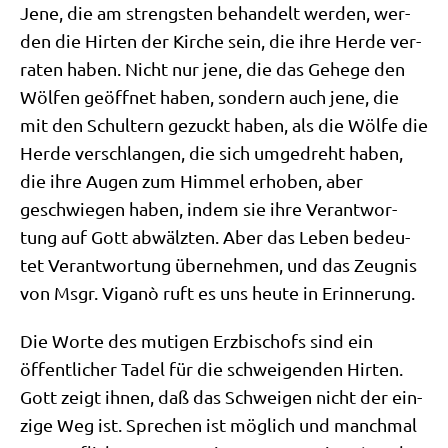
Jene, die am streng­sten behan­delt wer­den, wer­
den die Hir­ten der Kir­che sein, die ihre Her­de ver­
ra­ten haben. Nicht nur jene, die das Gehe­ge den
Wöl­fen geöff­net haben, son­dern auch jene, die
mit den Schul­tern gezuckt haben, als die Wöl­fe die
Her­de ver­schlan­gen, die sich umge­dreht haben,
die ihre Augen zum Him­mel erho­ben, aber
geschwie­gen haben, indem sie ihre Ver­ant­wor­
tung auf Gott abwälz­ten. Aber das Leben bedeu­
tet Ver­ant­wor­tung über­neh­men, und das Zeug­nis
von Msgr. Viganò ruft es uns heu­te in Erinnerung.
Die Wor­te des muti­gen Erz­bi­schofs sind ein
öffent­li­cher Tadel für die schwei­gen­den Hir­ten.
Gott zeigt ihnen, daß das Schwei­gen nicht der ein­
zi­ge Weg ist. Spre­chen ist mög­lich und manch­mal