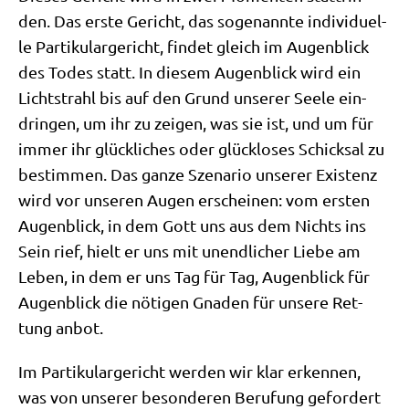
den. Das erste Gericht, das soge­nann­te indi­vi­du­el­
le Par­ti­ku­lar­ge­richt, fin­det gleich im Augen­blick
des Todes statt. In die­sem Augen­blick wird ein
Licht­strahl bis auf den Grund unse­rer See­le ein­
drin­gen, um ihr zu zei­gen, was sie ist, und um für
immer ihr glück­li­ches oder glück­lo­ses Schick­sal zu
bestim­men. Das gan­ze Sze­na­rio unse­rer Exi­stenz
wird vor unse­ren Augen erschei­nen: vom ersten
Augen­blick, in dem Gott uns aus dem Nichts ins
Sein rief, hielt er uns mit unend­li­cher Lie­be am
Leben, in dem er uns Tag für Tag, Augen­blick für
Augen­blick die nöti­gen Gna­den für unse­re Ret­
tung anbot.
Im Par­ti­ku­lar­ge­richt wer­den wir klar erken­nen,
was von unse­rer beson­de­ren Beru­fung gefor­dert