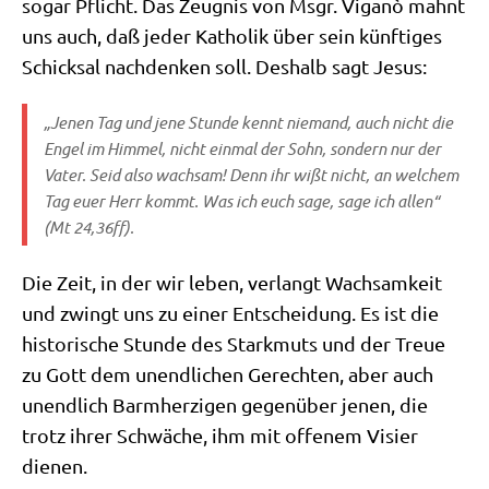
sogar Pflicht. Das Zeug­nis von Msgr. Viganò mahnt
uns auch, daß jeder Katho­lik über sein künf­ti­ges
Schick­sal nach­den­ken soll. Des­halb sagt Jesus:
„Jenen Tag und jene Stun­de kennt nie­mand, auch nicht die
Engel im Him­mel, nicht ein­mal der Sohn, son­dern nur der
Vater. Seid also wach­sam! Denn ihr wißt nicht, an wel­chem
Tag euer Herr kommt. Was ich euch sage, sage ich allen“
(Mt 24,36ff).
Die Zeit, in der wir leben, ver­langt Wach­sam­keit
und zwingt uns zu einer Ent­schei­dung. Es ist die
histo­ri­sche Stun­de des Stark­muts und der Treue
zu Gott dem unend­li­chen Gerech­ten, aber auch
unend­lich Barm­her­zi­gen gegen­über jenen, die
trotz ihrer Schwä­che, ihm mit offe­nem Visier
dienen.