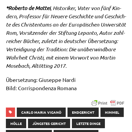
*Rober­to de Mat­tei
, Histo­ri­ker, Vater von fünf Kin­
dern, Pro­fes­sor für Neue­re Geschich­te und Geschich­
te des Chri­sten­tums an der Euro­päi­schen Uni­ver­si­tät
Rom, Vor­sit­zen­der der Stif­tung Lepan­to, Autor zahl­
rei­cher Bücher, zuletzt in deut­scher Über­set­zung:
Ver­tei­di­gung der Tra­di­ti­on: Die unüber­wind­ba­re
Wahr­heit Chri­sti, mit einem Vor­wort von Mar­tin
Mose­bach, Alt­öt­ting 2017.
Über­set­zung: Giu­sep­pe Nardi
Bild: Cor­ri­spon­den­za Romana
CARLO MARIA VIGANÒ
ENDGERICHT
HIMMEL
HÖLLE
JÜNGSTES GERICHT
LETZTE DINGE