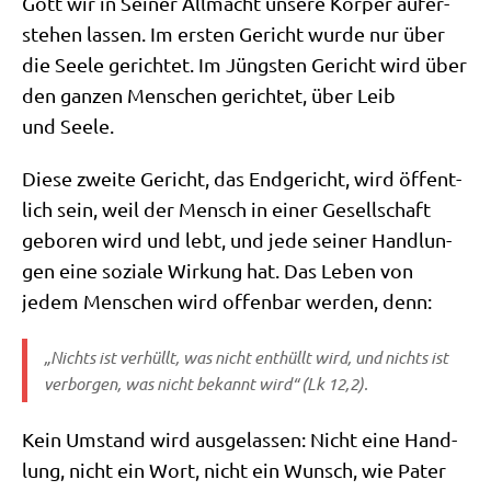
Gott wir in Sei­ner All­macht unse­re Kör­per auf­er­
ste­hen las­sen. Im ersten Gericht wur­de nur über
die See­le gerich­tet. Im Jüng­sten Gericht wird über
den gan­zen Men­schen gerich­tet, über Leib
und Seele.
Die­se zwei­te Gericht, das End­ge­richt, wird öffent­
lich sein, weil der Mensch in einer Gesell­schaft
gebo­ren wird und lebt, und jede sei­ner Hand­lun­
gen eine sozia­le Wir­kung hat. Das Leben von
jedem Men­schen wird offen­bar wer­den, denn:
„Nichts ist ver­hüllt, was nicht ent­hüllt wird, und nichts ist
ver­bor­gen, was nicht bekannt wird“ (Lk 12,2).
Kein Umstand wird aus­ge­las­sen: Nicht eine Hand­
lung, nicht ein Wort, nicht ein Wunsch, wie Pater