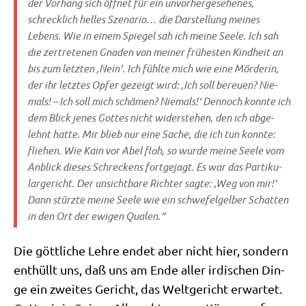
der Vor­hang sich öff­net für ein unvor­her­ge­se­he­nes,
schreck­lich hel­les Sze­na­rio… die Dar­stel­lung mei­nes
Lebens. Wie in einem Spie­gel sah ich mei­ne See­le. Ich sah
die zer­tre­te­nen Gna­den von mei­ner frü­he­sten Kind­heit an
bis zum letz­ten ‚Nein‘. Ich fühl­te mich wie eine Mör­de­rin,
der ihr letz­tes Opfer gezeigt wird: ‚Ich soll bereu­en? Nie­
mals! – Ich soll mich schä­men? Nie­mals!‘ Den­noch konn­te ich
dem Blick jenes Got­tes nicht wider­ste­hen, den ich abge­
lehnt hat­te. Mir blieb nur eine Sache, die ich tun konn­te:
flie­hen. Wie Kain vor Abel floh, so wur­de mei­ne See­le vom
Anblick die­ses Schreckens fort­ge­jagt. Es war das Par­ti­ku­
lar­ge­richt. Der unsicht­ba­re Rich­ter sag­te: ‚Weg von mir!‘
Dann stürz­te mei­ne See­le wie ein schwe­fel­gel­ber Schat­ten
in den Ort der ewi­gen Qualen.“
Die gött­li­che Leh­re endet aber nicht hier, son­dern
ent­hüllt uns, daß uns am Ende aller irdi­schen Din­
ge ein zwei­tes Gericht, das Welt­ge­richt erwar­tet.