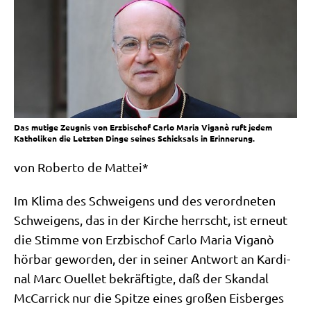
Das mutige Zeugnis von Erzbischof Carlo Maria Viganò ruft jedem
Katholiken die Letzten Dinge seines Schicksals in Erinnerung.
von Rober­to de Mattei*
Im Kli­ma des Schwei­gens und des ver­ord­ne­ten
Schwei­gens, das in der Kir­che herrscht, ist erneut
die Stim­me von Erz­bi­schof Car­lo Maria Viganò
hör­bar gewor­den, der in sei­ner Ant­wort an Kar­di­
nal Marc Ouel­let bekräf­tig­te, daß der Skan­dal
McCar­ri­ck nur die Spit­ze eines gro­ßen Eis­ber­ges