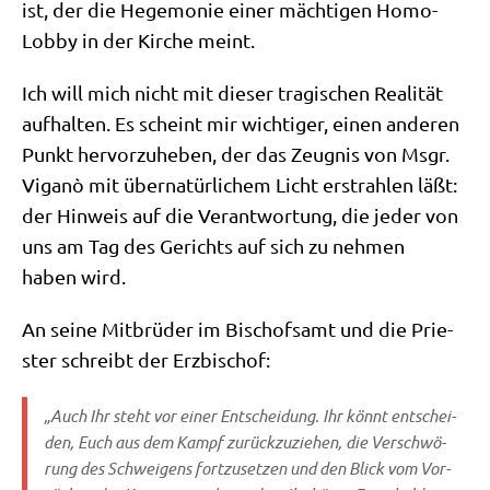
ist, der die Hege­mo­nie einer mäch­ti­gen Homo-
Lob­by in der Kir­che meint.
Ich will mich nicht mit die­ser tra­gi­schen Rea­li­tät
auf­hal­ten. Es scheint mir wich­ti­ger, einen ande­ren
Punkt her­vor­zu­he­ben, der das Zeug­nis von Msgr.
Viganò mit über­na­tür­li­chem Licht erstrah­len läßt:
der Hin­weis auf die Ver­ant­wor­tung, die jeder von
uns am Tag des Gerichts auf sich zu neh­men
haben wird.
An sei­ne Mit­brü­der im Bischofs­amt und die Prie­
ster schreibt der Erzbischof:
„Auch Ihr steht vor einer Ent­schei­dung. Ihr könnt ent­schei­
den, Euch aus dem Kampf zurück­zu­zie­hen, die Ver­schwö­
rung des Schwei­gens fort­zu­set­zen und den Blick vom Vor­