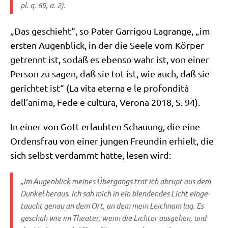
pl. q. 69, a. 2).
„Das geschieht“, so Pater Gar­ri­gou Lagran­ge, „im
ersten Augen­blick, in der die See­le vom Kör­per
getrennt ist, sodaß es eben­so wahr ist, von einer
Per­son zu sagen, daß sie tot ist, wie auch, daß sie
gerich­tet ist“ (La vita eter­na e le pro­fon­di­tà
dell’anima, Fede e cul­tu­ra, Vero­na 2018, S. 94).
In einer von Gott erlaub­ten Schau­ung, die eine
Ordens­frau von einer jun­gen Freun­din erhielt, die
sich selbst ver­dammt hat­te, lesen wird:
„Im Augen­blick mei­nes Über­gangs trat ich abrupt aus dem
Dun­kel her­aus. Ich sah mich in ein blen­den­des Licht ein­ge­
taucht genau an dem Ort, an dem mein Leich­nam lag. Es
geschah wie im Thea­ter, wenn die Lich­ter aus­ge­hen, und