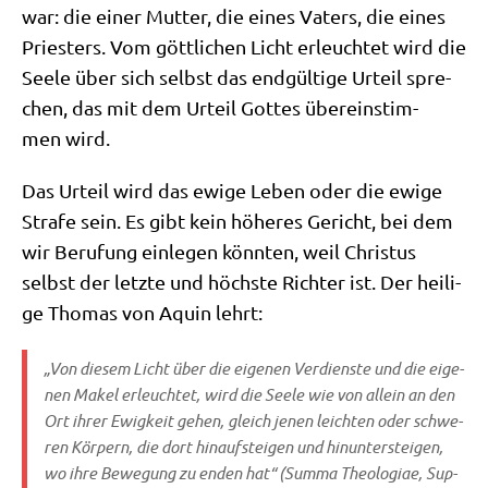
war: die einer Mut­ter, die eines Vaters, die eines
Prie­sters. Vom gött­li­chen Licht erleuch­tet wird die
See­le über sich selbst das end­gül­ti­ge Urteil spre­
chen, das mit dem Urteil Got­tes über­ein­stim­
men wird.
Das Urteil wird das ewi­ge Leben oder die ewi­ge
Stra­fe sein. Es gibt kein höhe­res Gericht, bei dem
wir Beru­fung ein­le­gen könn­ten, weil Chri­stus
selbst der letz­te und höch­ste Rich­ter ist. Der hei­li­
ge Tho­mas von Aquin lehrt:
„Von die­sem Licht über die eige­nen Ver­dien­ste und die eige­
nen Makel erleuch­tet, wird die See­le wie von allein an den
Ort ihrer Ewig­keit gehen, gleich jenen leich­ten oder schwe­
ren Kör­pern, die dort hin­auf­stei­gen und hin­un­ter­stei­gen,
wo ihre Bewe­gung zu enden hat“ (Sum­ma Theo­lo­giae, Sup­