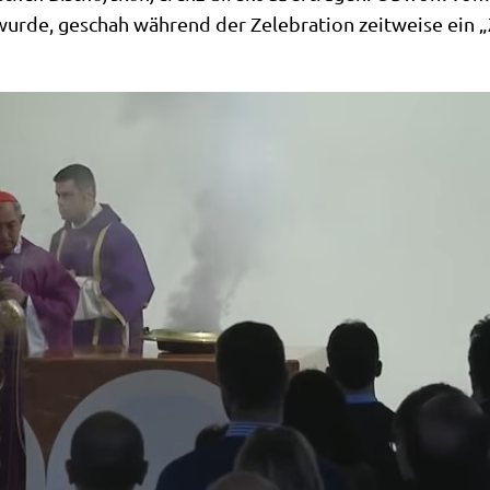
en wur­de, geschah wäh­rend der Zele­bra­ti­on zeit­wei­se ei