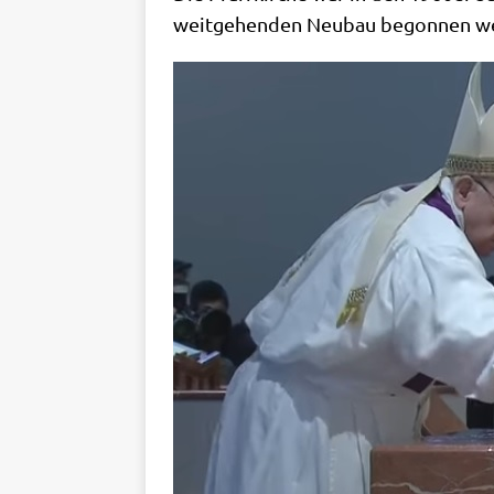
weit­ge­hen­den Neu­bau begon­nen wer