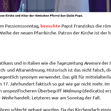
n Kirche und Altar der römischen Pfarrei San Giulio Papa.
besuch­te
 Pas­si­ons­sonn­tag,
Papst Fran­zis­kus die römi
­he der neu­en Pfarr­kir­che. Patron der Kir­che ist der hei­
ati­kans und in Ita­li­en wie die Tages­zei­tung
Avve­ni­re
der I
ch- und Altar­wid­mung. Histo­risch ist das nicht falsch, di
gent­lich syn­onym ver­wen­det. Das gilt für mit­tel­al­ter­li
17. Jahr­hun­dert fak­tisch so gut wie gar nicht mehr. Im 
 unspe­zi­fi­sche­ren Über­be­griff
Wid­mung
(dedi­ca­tio) er
e
Wei­he
han­delt. Letz­te­res war am Sonn­tag der Fall.
ah­ren schlecht gebaut wor­den. Da das Kir­chen­dach ein­z