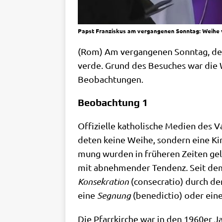
Papst Franziskus am vergangenen Sonntag: Weihe vo
(Rom) Am ver­gan­ge­nen Sonn­tag, dem
ver­de. Grund des Besu­ches war die Wei
Beobachtungen.
Beobachtung 1
Offi­zi­el­le katho­li­sche Medi­en des V
de­ten kei­ne Wei­he, son­dern eine Kir
mung wur­den in frü­he­ren Zei­ten gele­
mit abneh­men­der Ten­denz. Seit dem 
Kon­se­kra­ti­on
(con­se­cra­tio) durch den
eine
Seg­nung
(bene­dic­tio) oder ein
Die Pfarr­kir­che war in den 1960er J