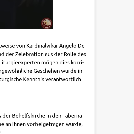
­wei­se von Kar­di­nal­vi­kar Ange­lo De
d der Zele­bra­ti­on aus der Rol­le des
it­ur­gie­ex­per­ten mögen dies kor­ri­
 unge­wöhn­li­che Gesche­hen wur­de in
r­gi­sche Kennt­nis ver­ant­wort­lich
us der Behelfs­kir­che in den Taber­na­
che an ihnen vor­bei­ge­tra­gen wur­de,
e.