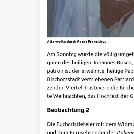
Altar­wei­he durch Papst Franziskus
Am Sonn­tag wur­de die völ­lig umge­ba
qui­en des hei­li­gen Johan­nes Bos­co, 
pa­tron ist der erwähn­te, hei­li­ge Pa
Bischofs­stadt ver­trie­be­nen Patri­ar
zen­den Vier­tel Tra­ste­ve­re die Kir­c
te Weih­nach­ten, das Hoch­fest der G
Beobachtung 2
Die Eucha­ri­stie­fei­er mit dem Wid­mun
und dem Fern­seh­sen­der der
Ita­lie­