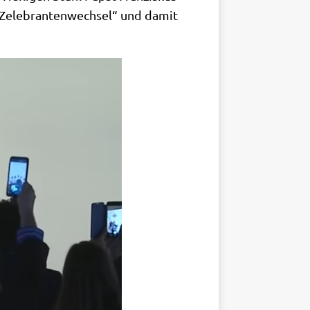
n „Zele­bran­ten­wech­sel“ und damit