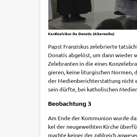
Kar­di­nal­vi­kar De Dona­tis (Altar­wei­he)
Papst Fran­zis­kus zele­brier­te tat­säch
Dona­tis abge­löst, um dann wie­der we
Zele­bran­ten in die eines Kon­ze­le­br
gie­ren, kei­ne lit­ur­gi­schen Nor­men
der Medi­en­be­richt­erstat­tung nicht 
sein dürf­te, bei katho­li­schen Medi­en
Beobachtung 3
Am Ende der Kom­mu­ni­on wur­de das All
kel der neu­ge­weih­ten Kir­che über­füh
mach­te kei­ner der zahl­reich anwe­se