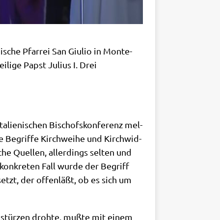
­sche Pfar­rei San Giu­lio in Mon­te­
li­ge Papst Juli­us I. Drei
ta­lie­ni­schen Bischofs­kon­fe­renz mel­
e Begrif­fe Kirch­wei­he und Kirch­wid­
­che Quel­len, aller­dings sel­ten und
kon­kre­ten Fall wur­de der Begriff
setzt, der offen­läßt, ob es sich um
u­stür­zen droh­te, muß­te mit einem