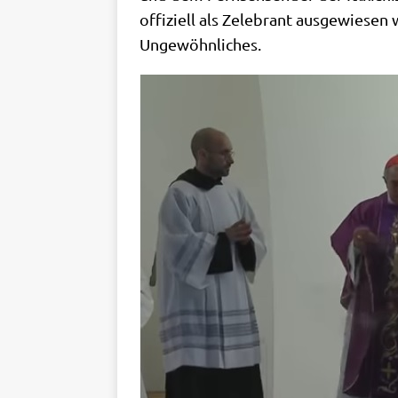
offi­zi­ell als Zele­brant aus­ge­wie­s
Ungewöhnliches.