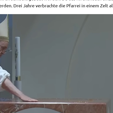
­den. Drei Jah­re ver­brach­te die Pfar­rei in einem Zelt 