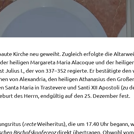
u­te Kir­che neu geweiht. Zugleich erfolg­te die Altar­wei
der hei­li­gen Mar­ga­re­ta Maria Ala­co­que und der hei­li­gen
pst Juli­us I., der von 337–352 regier­te. Er bestä­tig­te den
­chen von Alex­an­dria, den hei­li­gen Atha­na­si­us den Gro­
hen San­ta Maria in Tra­ste­ve­re und San­ti XII Apo­sto­li (z
eburt des Herrn, end­gül­tig auf den 25. Dezem­ber fest.
gs­ri­tus (
rec­te
Wei­he­ri­tus), die um 17.40 Uhr begann, wu
ni­schen Bischofs­kon­fe­renz
direkt über­tra­gen. Obwohl vom H