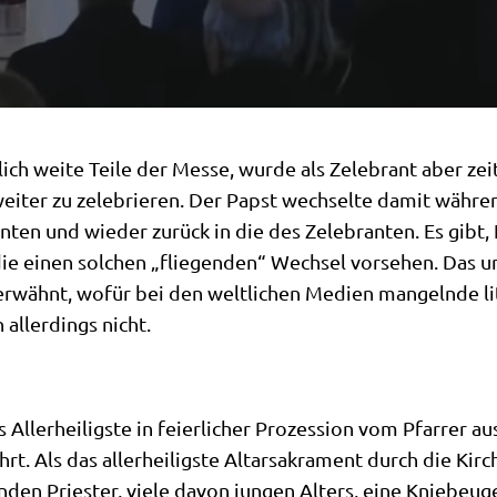
­lich wei­te Tei­le der Mes­se, wur­de als Zele­brant aber zeit
i­ter zu zele­brie­ren. Der Papst wech­sel­te damit wäh­ren
an­ten und wie­der zurück in die des Zele­bran­ten. Es gibt, L
, die einen sol­chen „flie­gen­den“ Wech­sel vor­se­hen. Das
erwähnt, wofür bei den welt­li­chen Medi­en man­geln­de lit­u
 aller­dings nicht.
er­hei­lig­ste in fei­er­li­cher Pro­zes­si­on vom Pfar­rer a
rt. Als das aller­hei­lig­ste Altar­sa­kra­ment durch die Kir­
n­den Prie­ster, vie­le davon jun­gen Alters, eine Kniebeug