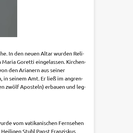
­he. In den neu­en Altar wur­den Reli­
 Maria Goret­ti ein­ge­las­sen. Kir­chen­
 von den Aria­nern aus sei­ner
ßen, in sei­nem Amt. Er ließ im angren­
u den zwölf Apo­steln) erbau­en und leg­
r­de vom vati­ka­ni­schen Fern­se­hen
ei­li­gen Stuhl Papst Fran­zis­kus