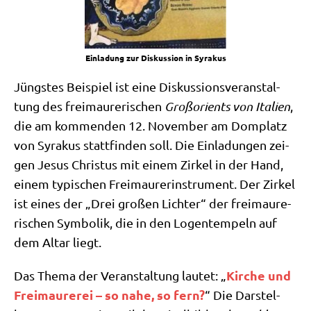
Ein­la­dung zur Dis­kus­si­on in Syrakus
Jüng­stes Bei­spiel ist eine Dis­kus­si­ons­ver­an­stal­
tung des frei­mau­re­ri­schen
Groß­ori­ents von Ita­li­en
,
die am kom­men­den 12. Novem­ber am Dom­platz
von Syra­kus statt­fin­den soll. Die Ein­la­dun­gen zei­
gen Jesus Chri­stus mit einem Zir­kel in der Hand,
einem typi­schen Frei­mau­rer­instru­ment. Der Zir­kel
ist eines der „Drei gro­ßen Lich­ter“ der frei­mau­re­
ri­schen Sym­bo­lik, die in den Logen­tem­peln auf
dem Altar liegt.
Kir­che und
Das The­ma der Ver­an­stal­tung lau­tet: „
Frei­mau­re­rei – so nahe, so fern?
“ Die Dar­stel­