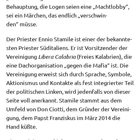
Behaup­tung, die Logen sei­en eine „Macht­lob­by“,
sei ein Mär­chen, das end­lich „ver­schwin­
den“ müsse.
Der Prie­ster Ennio Stami­le ist einer der bekann­te­
sten Prie­ster Süd­ita­li­ens. Er ist Vor­sit­zen­der der
Ver­ei­ni­gung
Libe­ra Cala­b­ria
(Frei­es Kala­bri­en), die
eine Dach­or­ga­ni­sa­ti­on „gegen die Mafia“ ist. Die
Ver­ei­ni­gung erweist sich durch Spra­che, Sym­bo­le,
Aktio­nis­mus und Kon­tak­te als fest inte­grier­ter Teil
der poli­ti­schen Lin­ken, wird jeden­falls von die­ser
Sei­te voll aner­kannt. Stami­le stammt aus dem
Umfeld von Don Ciot­ti, dem Grün­der der Ver­ei­ni­
gung, dem Papst Fran­zis­kus im März 2014 die
Hand küßte.