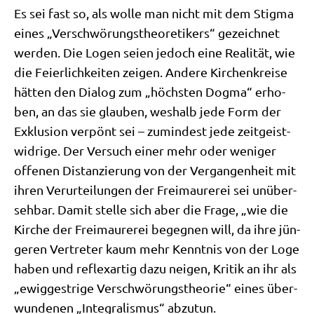
Es sei fast so, als wol­le man nicht mit dem Stig­ma
eines „Ver­schwö­rungs­theo­re­ti­kers“ gezeich­net
wer­den. Die Logen sei­en jedoch eine Rea­li­tät, wie
die Fei­er­lich­kei­ten zei­gen. Ande­re Kir­chen­krei­se
hät­ten den Dia­log zum „höch­sten Dog­ma“ erho­
ben, an das sie glau­ben, wes­halb jede Form der
Exklu­si­on ver­pönt sei – zumin­dest jede zeit­geist­
wid­ri­ge. Der Ver­such einer mehr oder weni­ger
offe­nen Distan­zie­rung von der Ver­gan­gen­heit mit
ihren Ver­ur­tei­lun­gen der Frei­mau­re­rei sei unüber­
seh­bar. Damit stel­le sich aber die Fra­ge, „wie die
Kir­che der Frei­mau­re­rei begeg­nen will, da ihre jün­
ge­ren Ver­tre­ter kaum mehr Kennt­nis von der Loge
haben und reflex­ar­tig dazu nei­gen, Kri­tik an ihr als
„ewig­gest­ri­ge Ver­schwö­rungs­theo­rie“ eines über­
wun­de­nen „Inte­gra­lis­mus“ abzutun.