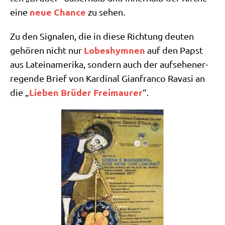
neue Chan­ce
eine
zu sehen.
Zu den Signa­len, die in die­se Rich­tung deu­ten
Lobes­hym­nen
gehö­ren nicht nur
auf den Papst
aus Latein­ame­ri­ka, son­dern auch der auf­se­hen­er­
re­gen­de Brief von Kar­di­nal Gian­fran­co Rava­si an
Lie­ben Brü­der Frei­mau­rer
die „
“.