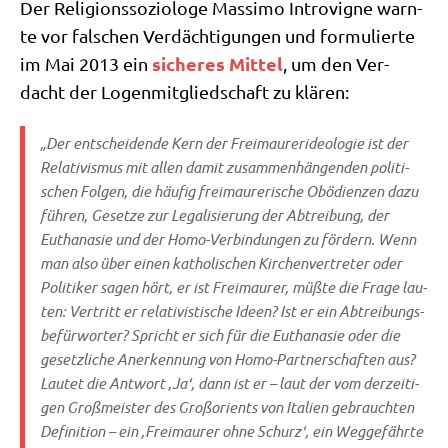
Der Reli­gi­ons­so­zio­lo­ge Mas­si­mo Intro­vi­gne warn­
te vor fal­schen Ver­däch­ti­gun­gen und for­mu­lier­te
siche­res Mit­tel
im Mai 2013 ein
, um den Ver­
dacht der Logen­mit­glied­schaft zu klären:
„Der ent­schei­den­de Kern der Frei­mau­rer­ideo­lo­gie ist der
Rela­ti­vis­mus mit allen damit zusam­men­hän­gen­den poli­ti­
schen Fol­gen, die häu­fig frei­mau­re­ri­sche Obö­di­en­zen dazu
füh­ren, Geset­ze zur Lega­li­sie­rung der Abtrei­bung, der
Eutha­na­sie und der Homo-Ver­bin­dun­gen zu för­dern. Wenn
man also über einen katho­li­schen Kir­chen­ver­tre­ter oder
Poli­ti­ker sagen hört, er ist Frei­mau­rer, müß­te die Fra­ge lau­
ten: Ver­tritt er rela­ti­vi­sti­sche Ideen? Ist er ein Abtrei­bungs­
be­für­wor­ter? Spricht er sich für die Eutha­na­sie oder die
gesetz­li­che Aner­ken­nung von Homo-Part­ner­schaf­ten aus?
Lau­tet die Ant­wort ‚Ja‘, dann ist er – laut der vom der­zei­ti­
gen Groß­mei­ster des
Groß­ori­ents von Ita­li­en
gebrauch­ten
Defi­ni­ti­on – ein ‚Frei­mau­rer ohne Schurz‘, ein Weg­ge­fähr­te