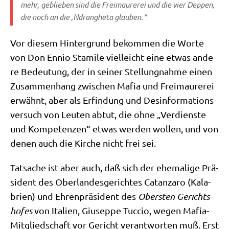
mehr, geblie­ben sind die Frei­mau­re­rei und die vier Dep­pen,
die noch an die ‚Ndran­ghe­ta glauben.“
Vor die­sem Hin­ter­grund bekom­men die Wor­te
von Don Ennio Stami­le viel­leicht eine etwas ande­
re Bedeu­tung, der in sei­ner Stel­lung­nah­me einen
Zusam­men­hang zwi­schen Mafia und Frei­mau­re­rei
erwähnt, aber als Erfin­dung und Des­in­for­ma­ti­ons­
ver­such von Leu­ten abtut, die ohne „Ver­dien­ste
und Kom­pe­ten­zen“ etwas wer­den wol­len, und von
denen auch die Kir­che nicht frei sei.
Tat­sa­che ist aber auch, daß sich der ehe­ma­li­ge Prä­
si­dent des Ober­lan­des­ge­rich­tes Catanza­ro (Kala­
bri­en) und Ehren­prä­si­dent des
Ober­sten Gerichts­
ho­fes
von Ita­li­en, Giu­sep­pe Tuc­cio, wegen Mafia-
Mit­glied­schaft vor Gericht ver­ant­wor­ten muß. Erst