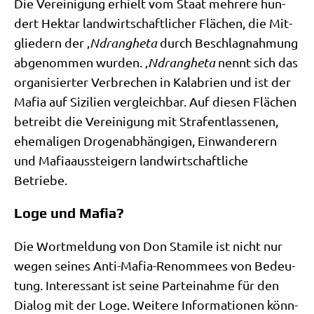
Die Ver­ei­ni­gung erhielt vom Staat meh­re­re hun­
dert Hekt­ar land­wirt­schaft­li­cher Flä­chen, die Mit­
glie­dern der ‚
Ndran­ghe­ta
durch Beschlag­nah­mung
abge­nom­men wur­den. ‚
Ndran­ghe­ta
nennt sich das
orga­ni­sier­ter Ver­bre­chen in Kala­bri­en und ist der
Mafia auf Sizi­li­en ver­gleich­bar. Auf die­sen Flä­chen
betreibt die Ver­ei­ni­gung mit Straf­ent­las­se­nen,
ehe­ma­li­gen Dro­gen­ab­hän­gi­gen, Ein­wan­de­rern
und Mafia­aus­stei­gern land­wirt­schaft­li­che
Betriebe.
Loge und Mafia?
Die Wort­mel­dung von Don Stami­le ist nicht nur
wegen sei­nes Anti-Mafia-Renom­mees von Bedeu­
tung. Inter­es­sant ist sei­ne Par­tei­nah­me für den
Dia­log mit der Loge. Wei­te­re Infor­ma­tio­nen könn­