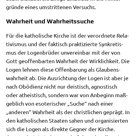
grün­de eines umstrit­te­nen Versuchs.
Wahrheit und Wahrheitssuche
Für die katho­li­sche Kir­che ist der ver­ord­ne­te Rela­
ti­vis­mus und der fak­tisch prak­ti­zier­te Syn­kre­tis­
mus der Logen­brü­der unver­ein­bar mit der von
Gott geof­fen­bar­ten Wahr­heit der Wirk­lich­keit. Die
Logen leh­nen die­se Offen­ba­rung als Glau­bens­
wahr­heit ab. Die Aus­rich­tung der Logen ist aber je
nach Obö­di­enz nicht nur dei­stisch, agno­stisch
oder athe­istisch, son­dern war von Anbe­ginn maß­
geb­lich von eso­te­ri­scher „Suche“ nach einer
„ande­ren“ Wahr­heit als der christ­li­chen geprägt. In
den katho­li­schen Staa­ten sahen und orga­ni­sier­ten
sich die Logen als direk­te Geg­ner der Kir­che.