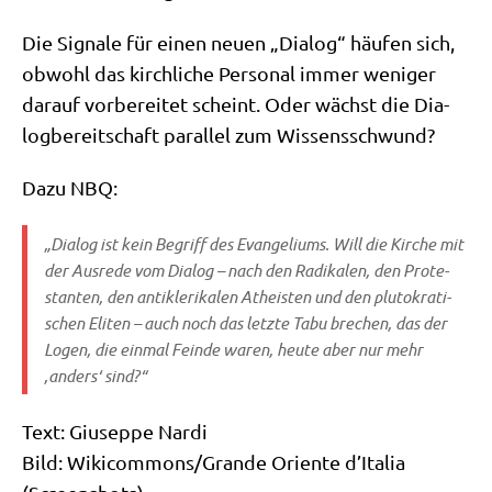
Die Signa­le für einen neu­en „Dia­log“ häu­fen sich,
obwohl das kirch­li­che Per­so­nal immer weni­ger
dar­auf vor­be­rei­tet scheint. Oder wächst die Dia­
log­be­reit­schaft par­al­lel zum Wissensschwund?
Dazu NBQ:
„Dia­log ist kein Begriff des Evan­ge­li­ums. Will die Kir­che mit
der Aus­re­de vom Dia­log – nach den Radi­ka­len, den Pro­te­
stan­ten, den anti­kle­ri­ka­len Athe­isten und den plu­to­kra­ti­
schen Eli­ten – auch noch das letz­te Tabu bre­chen, das der
Logen, die ein­mal Fein­de waren, heu­te aber nur mehr
‚anders‘ sind?“
Text: Giu­sep­pe Nardi
Bild: Wikicommons/​Grande Ori­en­te d’I­ta­lia