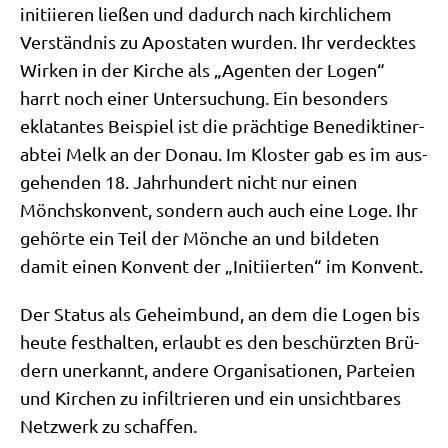
initi­ie­ren lie­ßen und dadurch nach kirch­li­chem
Ver­ständ­nis zu Apo­sta­ten wur­den. Ihr ver­deck­tes
Wir­ken in der Kir­che als „Agen­ten der Logen“
harrt noch einer Unter­su­chung. Ein beson­ders
ekla­tan­tes Bei­spiel ist die präch­ti­ge Bene­dik­ti­ner­
ab­tei Melk an der Donau. Im Klo­ster gab es im aus­
ge­hen­den 18. Jahr­hun­dert nicht nur einen
Mönchs­kon­vent, son­dern auch auch eine Loge. Ihr
gehör­te ein Teil der Mön­che an und bil­de­ten
damit einen Kon­vent der „Initi­ier­ten“ im Konvent.
Der Sta­tus als Geheim­bund, an dem die Logen bis
heu­te fest­hal­ten, erlaubt es den beschürz­ten Brü­
dern uner­kannt, ande­re Orga­ni­sa­tio­nen, Par­tei­en
und Kir­chen zu infil­trie­ren und ein unsicht­ba­res
Netz­werk zu schaffen.