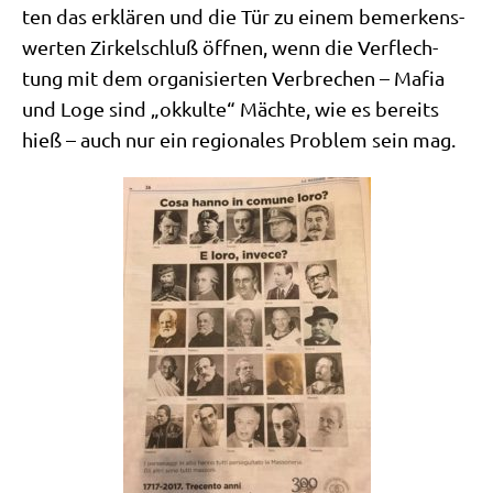
ten das erklä­ren und die Tür zu einem bemer­kens­
wer­ten Zir­kel­schluß öff­nen, wenn die Ver­flech­
tung mit dem orga­ni­sier­ten Ver­bre­chen – Mafia
und Loge sind „okkul­te“ Mäch­te, wie es bereits
hieß – auch nur ein regio­na­les Pro­blem sein mag.