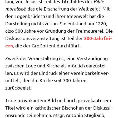
lung von Jesus ist Teil des Titel­bil­des der
Bible
mora­li­seé
, das die Erschaf­fung der Welt zeigt. Mit
den Logen­brü­dern und ihrer Ideen­welt hat die
Dar­stel­lung nichts zu tun. Sie ent­stand um 1220,
also 500 Jah­re vor Grün­dung der Frei­mau­re­rei. Die
300-Jahr­fei­
Dis­kus­si­ons­ver­an­stal­tung ist Teil der
ern
, die der Groß­ori­ent durchführt.
Zweck der Ver­an­stal­tung ist, eine Ver­stän­di­gung
zwi­schen Loge und Kir­che als mög­lich dar­zu­stel­
len. Es wird der Ein­druck einer Ver­ein­bar­keit ver­
mit­telt, den die Kir­che seit 300 Jah­ren
zurückweist.
Trotz pro­vo­kan­tem Bild und noch pro­vo­kan­te­rem
Titel wird ein katho­li­scher Bischof an der Dis­kus­si­
ons­run­de teil­neh­men. Msgr. Anto­nio Sta­glianò,