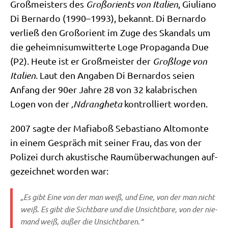
Groß­mei­sters des
Groß­ori­ents von Ita­li­en
, Giu­lia­no
Di Ber­nar­do (1990–1993), bekannt. Di Ber­nar­do
ver­ließ den Groß­ori­ent im Zuge des Skan­dals um
die geheim­nis­um­wit­ter­te Loge Pro­pa­gan­da Due
(P2). Heu­te ist er Groß­mei­ster der
Groß­lo­ge von
Ita­li­en
. Laut den Anga­ben Di Ber­nar­dos sei­en
Anfang der 90er Jah­re 28 von 32 kala­bri­schen
Logen von der
‚Ndran­ghe­ta
kon­trol­liert worden.
2007 sag­te der Mafia­boß Seba­stia­no Alto­mon­te
in einem Gespräch mit sei­ner Frau, das von der
Poli­zei durch aku­sti­sche Raum­über­wa­chun­gen auf­
ge­zeich­net wor­den war:
„Es gibt Eine von der man weiß, und Eine, von der man nicht
weiß. Es gibt die Sicht­ba­re und die Unsicht­ba­re, von der nie­
mand weiß, außer die Unsichtbaren.“