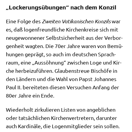
„Lockerungsübungen“ nach dem Konzil
Eine Fol­ge des
Zwei­ten Vati­ka­ni­schen Kon­zils
war
es, daß logen­freund­li­che Kir­chen­krei­se sich mit
neu­ge­won­ne­ner Selbst­si­cher­heit aus der Ver­bor­
gen­heit wag­ten. Die 70er Jah­re waren von Bemü­
hun­gen geprägt, so auch im deut­schen Sprach­
raum, eine „Aus­söh­nung“ zwi­schen Loge und Kir­
che her­bei­zu­füh­ren. Glau­bens­treue Bischö­fe in
den Län­dern und die Wahl von Papst Johan­nes
Paul II. berei­te­ten die­sen Ver­su­chen Anfang der
80er Jah­re ein Ende.
Wie­der­holt zir­ku­lie­ren Listen von angeb­li­chen
oder tat­säch­li­chen Kir­chen­ver­tre­tern, dar­un­ter
auch Kar­di­nä­le, die Logen­mit­glie­der sein sol­len.