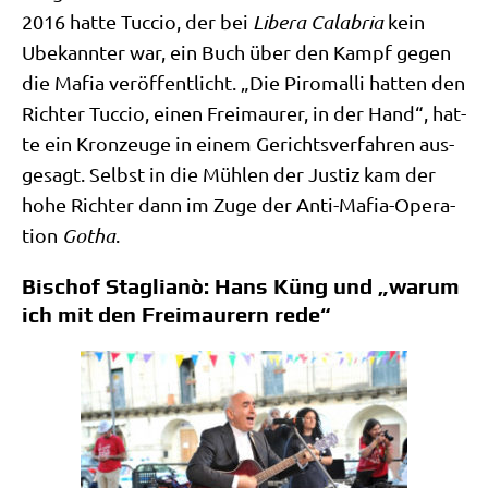
2016 hat­te Tuc­cio, der bei
Libe­ra Cala­b­ria
kein
Ube­kann­ter war, ein Buch über den Kampf gegen
die Mafia ver­öf­fent­licht. „Die Piro­m­al­li hat­ten den
Rich­ter Tuc­cio, einen Frei­mau­rer, in der Hand“, hat­
te ein Kron­zeu­ge in einem Gerichts­ver­fah­ren aus­
ge­sagt. Selbst in die Müh­len der Justiz kam der
hohe Rich­ter dann im Zuge der Anti-Mafia-Ope­ra­
ti­on
Gotha
.
Bischof Staglianò: Hans Küng und „warum
ich mit den Freimaurern rede“