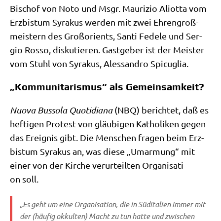
Bischof von Noto und Msgr. Mau­ri­zio Ali­ot­ta vom
Erz­bis­tum Syra­kus wer­den mit zwei Ehren­groß­
mei­stern des Groß­ori­ents, San­ti Fede­le und Ser­
gio Ros­so, dis­ku­tie­ren. Gast­ge­ber ist der Mei­ster
vom Stuhl von Syra­kus, Ales­san­dro Spicuglia.
„Kommunitarismus“ als Gemeinsamkeit?
Nuo­va Bus­so­la Quo­ti­dia­na
(NBQ) berich­tet, daß es
hef­ti­gen Pro­test von gläu­bi­gen Katho­li­ken gegen
das Ereig­nis gibt. Die Men­schen fra­gen beim Erz­
bis­tum Syra­kus an, was die­se „Umar­mung“ mit
einer von der Kir­che ver­ur­teil­ten Orga­ni­sa­ti­
on soll.
„Es geht um eine Orga­ni­sa­ti­on, die in Süd­ita­li­en immer mit
der (häu­fig okkul­ten) Macht zu tun hat­te und zwi­schen