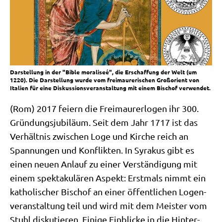
Darstellung in der "Bible moraliseé", die Erschaffung der Welt (um
1220). Die Darstellung wurde vom freimaurerischen Großorient von
Italien für eine Diskussionsveranstaltung mit einem Bischof verwendet.
(Rom) 2017 fei­ern die Frei­mau­rer­lo­gen ihr 300.
Grün­dungs­ju­bi­lä­um. Seit dem Jahr 1717 ist das
Ver­hält­nis zwi­schen Loge und Kir­che reich an
Span­nun­gen und Kon­flik­ten. In Syra­kus gibt es
einen neu­en Anlauf zu einer Ver­stän­di­gung mit
einem spek­ta­ku­lä­ren Aspekt: Erst­mals nimmt ein
katho­li­scher Bischof an einer öffent­li­chen Logen­
ver­an­stal­tung teil und wird mit dem Mei­ster vom
Stuhl dis­ku­tie­ren. Eini­ge Ein­blicke in die Hin­ter­