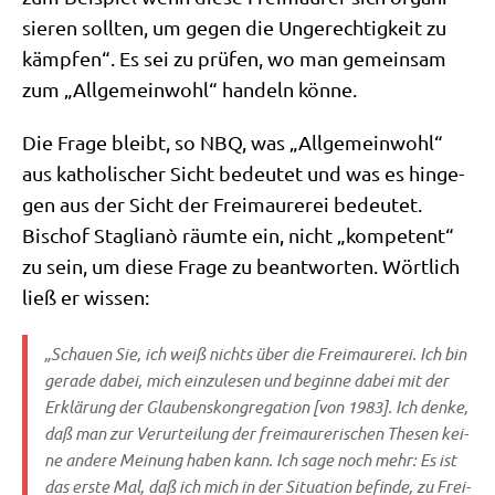
sie­ren soll­ten, um gegen die Unge­rech­tig­keit zu
kämp­fen“. Es sei zu prü­fen, wo man gemein­sam
zum „All­ge­mein­wohl“ han­deln könne.
Die Fra­ge bleibt, so NBQ, was „All­ge­mein­wohl“
aus katho­li­scher Sicht bedeu­tet und was es hin­ge­
gen aus der Sicht der Frei­mau­re­rei bedeu­tet.
Bischof Sta­glianò räum­te ein, nicht „kom­pe­tent“
zu sein, um die­se Fra­ge zu beant­wor­ten. Wört­lich
ließ er wissen:
„Schau­en Sie, ich weiß nichts über die Frei­mau­re­rei. Ich bin
gera­de dabei, mich ein­zu­le­sen und begin­ne dabei mit der
Erklä­rung der Glau­bens­kon­gre­ga­ti­on [von 1983]. Ich den­ke,
daß man zur Ver­ur­tei­lung der frei­mau­re­ri­schen The­sen kei­
ne ande­re Mei­nung haben kann. Ich sage noch mehr: Es ist
das erste Mal, daß ich mich in der Situa­ti­on befin­de, zu Frei­