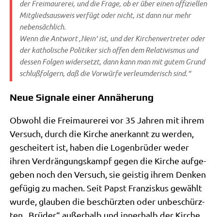
der Frei­mau­re­rei, und die Fra­ge, ob er über einen offi­zi­el­len
Mit­glieds­aus­weis ver­fügt oder nicht, ist dann nur mehr
nebensächlich.
Wenn die Ant­wort ‚Nein‘ ist, und der Kir­chen­ver­tre­ter oder
der katho­li­sche Poli­ti­ker sich offen dem Rela­ti­vis­mus und
des­sen Fol­gen wider­setzt, dann kann man mit gutem Grund
schluß­fol­gern, daß die Vor­wür­fe ver­leum­de­risch sind.“
Neue Signale einer Annäherung
Obwohl die Frei­mau­re­rei vor 35 Jah­ren mit ihrem
Ver­such, durch die Kir­che aner­kannt zu wer­den,
geschei­tert ist, haben die Logen­brü­der weder
ihren Ver­drän­gungs­kampf gegen die Kir­che auf­ge­
ge­ben noch den Ver­such, sie gei­stig ihrem Den­ken
gefü­gig zu machen. Seit Papst Fran­zis­kus gewählt
wur­de, glau­ben die beschürz­ten oder unbe­schürz­
ten „Brü­der“ außer­halb und inner­halb der Kir­che