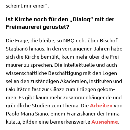
scheint mir einer“.
Ist Kirche noch für den „Dialog“ mit der
Freimaurerei gerüstet?
Die Fra­ge, die blei­be, so NBQ geht über Bischof
Sta­glianò hin­aus. In den ver­gan­ge­nen Jah­ren habe
sich die Kir­che bemüht, kaum mehr über die Frei­
mau­rer zu spre­chen. Die intel­lek­tu­el­le und auch
wis­sen­schaft­li­che Beschäf­ti­gung mit den Logen
sei an den zustän­di­gen Aka­de­mien, Insti­tu­ten und
Fakul­tä­ten fast zur Gän­ze zum Erlie­gen gekom­
men. Es gibt kaum mehr zusam­men­hän­gen­de und
Arbei­ten
gründ­li­che Stu­di­en zum The­ma. Die
von
Pao­lo Maria Sia­no, einem Fran­zis­ka­ner der Imma­
Aus­nah­me
ku­la­ta, bil­den eine bemer­kens­wer­te
.