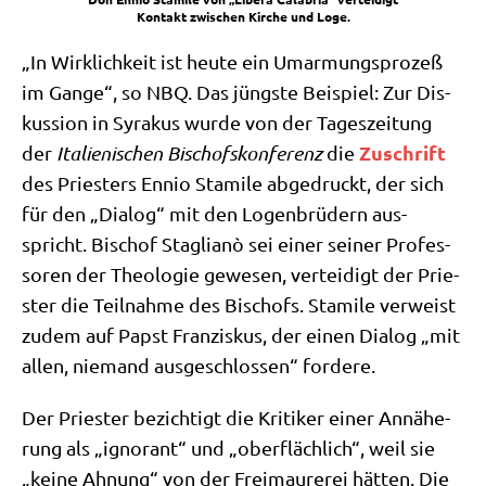
Kon­takt zwi­schen Kir­che und Loge.
„In Wirk­lich­keit ist heu­te ein Umar­mungs­pro­zeß
im Gan­ge“, so NBQ. Das jüng­ste Bei­spiel: Zur Dis­
kus­si­on in Syra­kus wur­de von der Tages­zei­tung
Zuschrift
der
Ita­lie­ni­schen Bischofs­kon­fe­renz
die
des Prie­sters Ennio Stami­le abge­druckt, der sich
für den „Dia­log“ mit den Logen­brü­dern aus­
spricht. Bischof Sta­glianò sei einer sei­ner Pro­fes­
so­ren der Theo­lo­gie gewe­sen, ver­tei­digt der Prie­
ster die Teil­nah­me des Bischofs. Stami­le ver­weist
zudem auf Papst Fran­zis­kus, der einen Dia­log „mit
allen, nie­mand aus­ge­schlos­sen“ fordere.
Der Prie­ster bezich­tigt die Kri­ti­ker einer Annä­he­
rung als „igno­rant“ und „ober­fläch­lich“, weil sie
„kei­ne Ahnung“ von der Frei­mau­re­rei hät­ten. Die