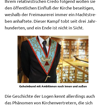
Ihrem rela­ti­vi­sti­schen Cre­do fol­gend wol­len sie
den öffent­li­chen Ein­fluß der Kir­che besei­ti­gen,
wes­halb der Frei­mau­re­rei immer ein Macht­stre­
ben anhaf­te­te. Die­ser Kampf tobt seit drei Jahr­
hun­der­ten, und ein Ende ist nicht in Sicht.
Geheim­bund mit Ambi­tio­nen nach innen und außen
Die Geschich­te der Logen kennt aller­dings auch
das Phä­no­men von Kir­chen­ver­tre­tern, die sich