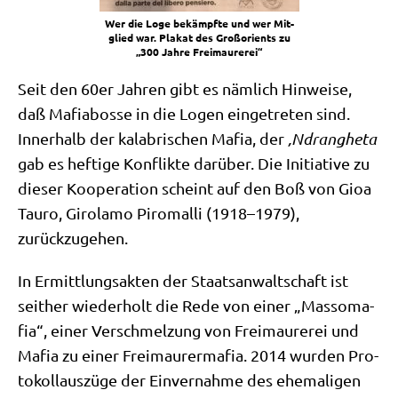
Wer die Loge bekämpf­te und wer Mit­
glied war. Pla­kat des Groß­ori­ents zu
„300 Jah­re Freimaurerei“
Seit den 60er Jah­ren gibt es näm­lich Hin­wei­se,
daß Mafia­bos­se in die Logen ein­ge­tre­ten sind.
Inner­halb der kala­bri­schen Mafia, der
‚Ndran­ghe­ta
gab es hef­ti­ge Kon­flik­te dar­über. Die Initia­ti­ve zu
die­ser Koope­ra­ti­on scheint auf den Boß von Gioa
Tau­ro, Girola­mo Piro­m­al­li (1918–1979),
zurückzugehen.
In Ermitt­lungs­ak­ten der Staats­an­walt­schaft ist
seit­her wie­der­holt die Rede von einer „Masso­ma­
fia“, einer Ver­schmel­zung von Frei­mau­re­rei und
Mafia zu einer Frei­mau­rer­ma­fia. 2014 wur­den Pro­
to­koll­aus­zü­ge der Ein­ver­nah­me des ehe­ma­li­gen