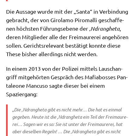
Die Aus­sa­ge wur­de mit der „San­ta“ in Ver­bin­dung
gebracht, der von Girola­mo Piro­m­al­li geschaf­fe­
nen höch­sten Füh­rungs­ebe­ne der ‚
Ndran­ghe­ta
,
deren Mit­glie­der alle der Frei­mau­re­rei ange­hö­ren
sol­len. Gerichts­re­le­vant bestä­tigt konn­te die­se
The­se bis­her aller­dings nicht werden.
In einem 2013 von der Poli­zei mit­tels Lausch­an­
griff mit­ge­hör­ten Gespräch des Mafia­bos­ses Pan­
ta­leo­ne Man­cu­so sag­te die­ser bei einem
Spaziergang:
„Die ‚Ndran­ghe­ta gibt es nicht mehr… Die hat es ein­mal
gege­ben. Heu­te ist die ‚Ndran­ghe­ta ein Teil der Frei­mau­re­
rei… Sagen wir es so: Sie ist unter der Frei­mau­re­rei, hat
aber die­sel­ben Regeln! … Die ‚Ndran­ghe­ta gibt es nicht