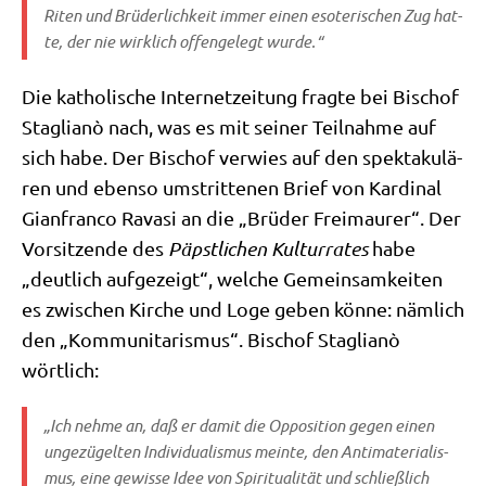
Riten und Brü­der­lich­keit immer einen eso­te­ri­schen Zug hat­
te, der nie wirk­lich offen­ge­legt wurde.“
Die katho­li­sche Inter­net­zei­tung frag­te bei Bischof
Sta­glianò nach, was es mit sei­ner Teil­nah­me auf
sich habe. Der Bischof ver­wies auf den spek­ta­ku­lä­
ren und eben­so umstrit­te­nen Brief von Kar­di­nal
Gian­fran­co Rava­si an die „Brü­der Frei­mau­rer“. Der
Vor­sit­zen­de des
Päpst­li­chen Kul­tur­ra­tes
habe
„deut­lich auf­ge­zeigt“, wel­che Gemein­sam­kei­ten
es zwi­schen Kir­che und Loge geben kön­ne: näm­lich
den „Kom­mu­ni­ta­ris­mus“. Bischof Sta­glianò
wörtlich:
„Ich neh­me an, daß er damit die Oppo­si­ti­on gegen einen
unge­zü­gel­ten Indi­vi­dua­lis­mus mein­te, den Anti­ma­te­ria­lis­
mus, eine gewis­se Idee von Spi­ri­tua­li­tät und schließ­lich