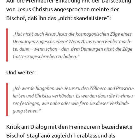
Auf die Frei­mau­rer-Ein­la­dung mit der Dar­stel­lung
von Jesus Chri­stus ange­spro­chen mein­te der
Bischof, daß ihn das „nicht skandalisiere“:
„Hat nicht auch Ari­us Jesus die kosmo­go­ni­schen Züge eines
Demi­ur­gen zuge­schrie­ben? Wenn Ari­us einen Feh­ler mach­
te, dann – wenn schon – den, dem Demi­ur­gen nicht die Züge
Got­tes zuge­schrie­ben zu haben.“
Und wei­ter:
„Ich wer­de hin­ge­hen wie Jesus zu den Zöll­nern und Pro­sti­tu­
ier­ten und Chri­stus ver­kün­den. Es wer­den dann die Frei­mau­
rer fest­le­gen, wie nahe oder wie fern sie die­ser Ver­kün­di­
gung stehen.“
Kri­tik am Dia­log mit den Frei­mau­rern bezeich­ne­te
Bischof Sta­glianò zugleich her­ab­las­send als