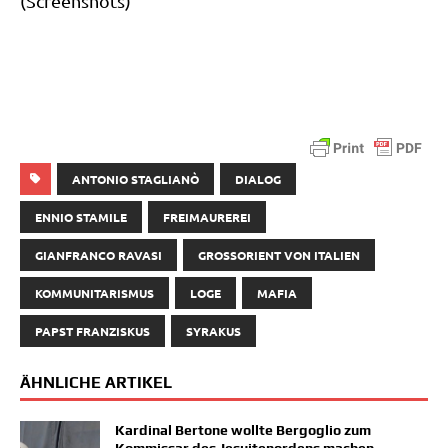
(Screen­shots)
ANTONIO STAGLIANÒ
DIALOG
ENNIO STAMILE
FREIMAUREREI
GIANFRANCO RAVASI
GROSSORIENT VON ITALIEN
KOMMUNITARISMUS
LOGE
MAFIA
PAPST FRANZISKUS
SYRAKUS
ÄHNLICHE ARTIKEL
Kardinal Bertone wollte Bergoglio zum