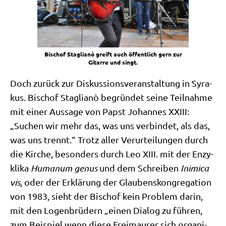
Bischof Sta­glianò greift auch öffent­lich gern zur
Gitar­re und singt.
Doch zurück zur Dis­kus­si­ons­ver­an­stal­tung in Syra­
kus. Bischof Sta­glianò begrün­det sei­ne Teil­nah­me
mit einer Aus­sa­ge von Papst Johan­nes XXIII:
„Suchen wir mehr das, was uns ver­bin­det, als das,
was uns trennt.“ Trotz aller Ver­ur­tei­lun­gen durch
die Kir­che, beson­ders durch Leo XIII. mit der Enzy­
kli­ka
Huma­num genus
und dem Schrei­ben
Ini­mica
vis
, oder der Erklä­rung der Glau­bens­kon­gre­ga­ti­on
von 1983, sieht der Bischof kein Pro­blem dar­in,
mit den Logen­brü­dern „einen Dia­log zu füh­ren,
zum Bei­spiel wenn die­se Frei­mau­rer sich orga­ni­