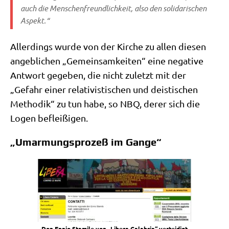
auch die Men­schen­freund­lich­keit, also den soli­da­ri­schen
Aspekt.“
Aller­dings wur­de von der Kir­che zu allen die­sen
angeb­li­chen „Gemein­sam­kei­ten“ eine nega­ti­ve
Ant­wort gege­ben, die nicht zuletzt mit der
„Gefahr einer rela­ti­vi­sti­schen und dei­sti­schen
Metho­dik“ zu tun habe, so NBQ, derer sich die
Logen befleißigen.
„Umarmungsprozeß im Gange“
Don Ennio Stami­le von „Libe­ra Cala­b­ria“ ver­tei­digt