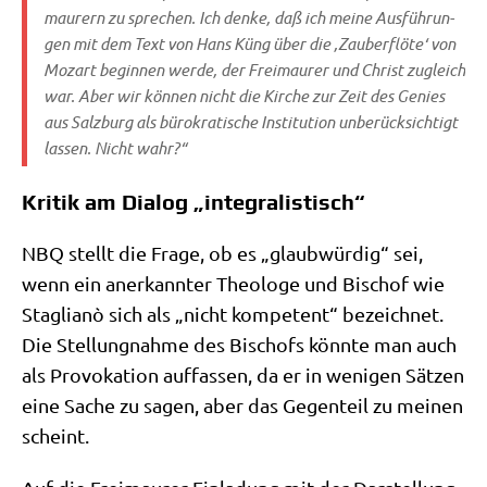
mau­rern zu spre­chen. Ich den­ke, daß ich mei­ne Aus­füh­run­
gen mit dem Text von Hans Küng über die ‚Zau­ber­flö­te‘ von
Mozart begin­nen wer­de, der Frei­mau­rer und Christ zugleich
war. Aber wir kön­nen nicht die Kir­che zur Zeit des Genies
aus Salz­burg als büro­kra­ti­sche Insti­tu­ti­on unbe­rück­sich­tigt
las­sen. Nicht wahr?“
Kritik am Dialog „integralistisch“
NBQ stellt die Fra­ge, ob es „glaub­wür­dig“ sei,
wenn ein aner­kann­ter Theo­lo­ge und Bischof wie
Sta­glianò sich als „nicht kom­pe­tent“ bezeich­net.
Die Stel­lung­nah­me des Bischofs könn­te man auch
als Pro­vo­ka­ti­on auf­fas­sen, da er in weni­gen Sät­zen
eine Sache zu sagen, aber das Gegen­teil zu mei­nen
scheint.