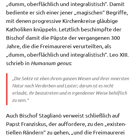
„dumm, ober­fläch­lich und inte­gra­li­stisch“. Damit
bedien­te er sich einer jener „magi­schen“ Begrif­fe,
mit denen pro­gres­si­ve Kir­chen­krei­se gläu­bi­ge
Katho­li­ken knüp­peln. Letzt­lich beschimpf­te der
Bischof damit die Päp­ste der ver­gan­ge­nen 300
Jah­re, die die Frei­mau­re­rei ver­ur­teil­ten, als
„dumm, ober­fläch­lich und inte­gra­li­stisch“. Leo XIII.
schrieb in
Huma­num genus
:
„Die Sek­te ist eben ihrem gan­zen Wesen und ihrer inner­sten
Natur nach Ver­der­ben und Laster; dar­um ist es nicht
erlaubt, ihr bei­zu­tre­ten und in irgend­ei­ner Wei­se behilf­lich
zu sein.“
Auch Bischof Sta­glianò ver­weist schließ­lich auf
Papst Fran­zis­kus, der auf­for­de­re, zu den „exi­sten­
ti­el­len Rän­dern“ zu gehen, „und die Frei­mau­re­rei