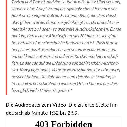
Tzel­tal und Tzot­zil, und das ist kei­ne wört­li­che Über­set­zung,
son­dern eine Adap­tie­rung der sym­bo­li­schen Ele­men­te der
Bibel an die eige­ne Kul­tur. Es ist eine Bibel, die dem Papst
über­ge­ben wur­de, damit sie geneh­migt ist. Da braucht nie­
mand Angst zu haben, es gibt vie­le Aus­drucks­for­men. Eini­ge
den­ken, daß es eine Abschaf­fung des Zöli­bats ist. Ich glau­
be, daß das eine schreck­li­che Redu­zie­rung ist. Posi­tiv gese­
hen, ist es das Aus­pro­bie­ren von neu­en Mecha­nis­men, um
ein viel kohä­ren­te­res und nähe­res Kir­chen­mo­dell zu schaf­
fen. Es genügt auf die Erfah­rung von zahl­rei­chen Mis­sio­na­
ren, Kon­gre­ga­tio­nen, Vika­ria­ten zu schau­en, die sehr mutig
gesucht haben. Die Sale­sia­ner zum Bei­spiel in Ecua­dor, in
Peru und in ver­schie­de­nen ande­ren Orten kön­nen uns dies­
be­züg­lich vie­le Hin­wei­se geben.“
Die Audio­da­tei zum Video. Die zitier­te Stel­le fin­
det sich ab Minu­te 1:32 bis 2:59.