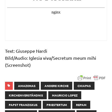
Text: Giu­sep­pe Nardi
Bild/​Audio: Igle­sia viva/​Secretum meum mihi
(Screen­shot)
AMAZONAS
ANDERE KIRCHE
CHIAPAS
KIRCHENVERSTÄNDNIS
MAURICIO LOPEZ
PAPST FRANZISKUS
PRIESTERTUM
REPAM