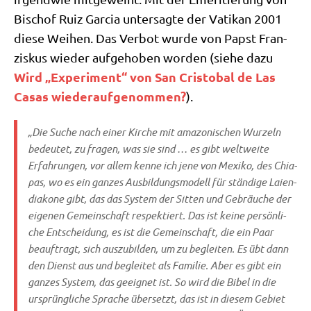
Bischof Ruiz Gar­cia unter­sag­te der Vati­kan 2001
die­se Wei­hen. Das Ver­bot wur­de von Papst Fran­
zis­kus wie­der auf­ge­ho­ben wor­den (sie­he dazu
Wird „Expe­ri­ment“ von San Cri­sto­bal de Las
Casas wie­der­auf­ge­nom­men?
).
„Die Suche nach einer Kir­che mit ama­zo­ni­schen Wur­zeln
bedeu­tet, zu fra­gen, was sie sind … es gibt welt­wei­te
Erfah­run­gen, vor allem ken­ne ich jene von Mexi­ko, des Chia­
pas, wo es ein gan­zes Aus­bil­dungs­mo­dell für stän­di­ge Lai­en­
dia­ko­ne gibt, das das System der Sit­ten und Gebräu­che der
eige­nen Gemein­schaft respek­tiert. Das ist kei­ne per­sön­li­
che Ent­schei­dung, es ist die Gemein­schaft, die ein Paar
beauf­tragt, sich aus­zu­bil­den, um zu beglei­ten. Es übt dann
den Dienst aus und beglei­tet als Fami­lie. Aber es gibt ein
gan­zes System, das geeig­net ist. So wird die Bibel in die
ursprüng­li­che Spra­che über­setzt, das ist in die­sem Gebiet