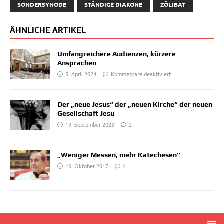
SONDERSYNODE
STÄNDIGE DIAKONE
ZÖLIBAT
ÄHNLICHE ARTIKEL
Umfangreichere Audienzen, kürzere
Ansprachen
5. April 2024
Kommentare deaktiviert
Der „neue Jesus“ der „neuen Kirche“ der neuen
Gesellschaft Jesu
19. September 2023
2
„Weniger Messen, mehr Katechesen“
10. Oktober 2017
4