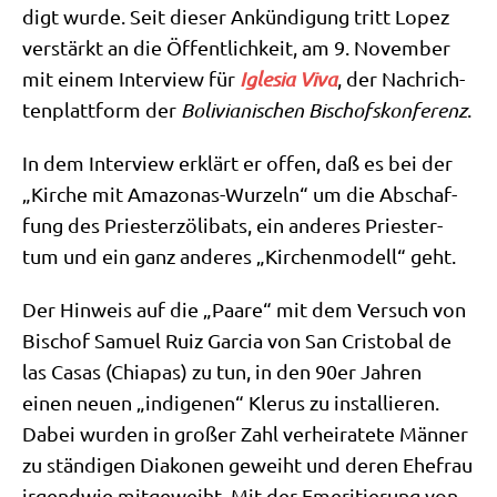
digt wur­de. Seit die­ser Ankün­di­gung tritt Lopez
ver­stärkt an die Öffent­lich­keit, am 9. Novem­ber
mit einem Inter­view für
Igle­sia Viva
, der Nach­rich­
ten­platt­form der
Boli­via­ni­schen Bischofs­kon­fe­renz
.
In dem Inter­view erklärt er offen, daß es bei der
„Kir­che mit Ama­zo­nas-Wur­zeln“ um die Abschaf­
fung des Prie­ster­zö­li­bats, ein ande­res Prie­ster­
tum und ein ganz ande­res „Kir­chen­mo­dell“ geht.
Der Hin­weis auf die „Paa­re“ mit dem Ver­such von
Bischof Samu­el Ruiz Gar­cia von San Cri­sto­bal de
las Casas (Chia­pas) zu tun, in den 90er Jah­ren
einen neu­en „indi­ge­nen“ Kle­rus zu instal­lie­ren.
Dabei wur­den in gro­ßer Zahl ver­hei­ra­te­te Män­ner
zu stän­di­gen Dia­ko­nen geweiht und deren Ehe­frau
irgend­wie mit­ge­weiht. Mit der Eme­ri­tie­rung von