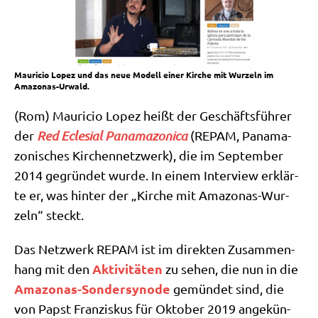
Mauricio Lopez und das neue Modell einer Kirche mit Wurzeln im
Amazonas-Urwald.
(Rom) Mau­ricio Lopez heißt der Geschäfts­füh­rer
der
Red Ecle­si­al Pana­ma­zo­ni­ca
(REPAM, Pana­ma­
zo­ni­sches Kir­chen­netz­werk), die im Sep­tem­ber
2014 gegrün­det wur­de. In einem Inter­view erklär­
te er, was hin­ter der „Kir­che mit Ama­zo­nas-Wur­
zeln“ steckt.
Das Netz­werk REPAM ist im direk­ten Zusam­men­
Akti­vi­tä­ten
hang mit den
zu sehen, die nun in die
Ama­zo­nas-Son­der­syn­ode
gemün­det sind, die
von Papst Fran­zis­kus für Okto­ber 2019 ange­kün­