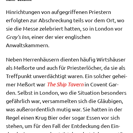
Hin­rich­tun­gen von auf­ge­grif­fe­nen Prie­stern
erfolg­ten zur Abschreckung teils vor dem Ort, wo
sie die Mes­se zele­briert hat­ten, so in Lon­don vor
Gray’s Inn
, einer der vier eng­li­schen
Anwaltskammern.
Neben Her­ren­häu­sern dien­ten häu­fig Wirts­häu­ser
als Meß­or­te und auch für Prie­ster­lö­cher, da sie als
Treff­punkt unver­däch­tigt waren. Ein sol­cher gehei­
mer Meß­ort war
The Ship Tavern
in Covent Gar­
den. Selbst in Lon­don, wo die Situa­ti­on beson­ders
gefähr­lich war, ver­sam­mel­ten sich die Gläu­bi­gen,
was außer­or­dent­lich mutig war. Sie hat­ten in der
Regel einen Krug Bier oder sogar Essen vor sich
ste­hen, um für den Fall der Ent­deckung den Ein­