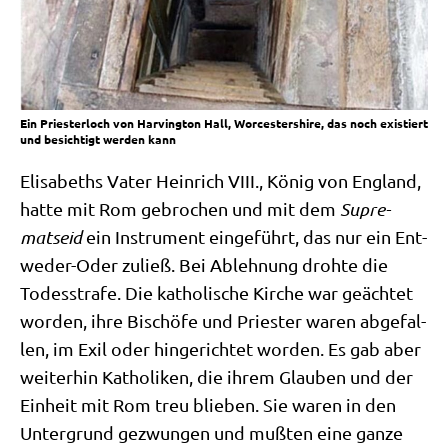
Ein Prie­ster­loch von Har­ving­ton Hall, Worce­ster­shire, das noch exi­stiert
und besich­tigt wer­den kann
Eli­sa­beths Vater Hein­rich VIII., König von Eng­land,
hat­te mit Rom gebro­chen und mit dem
Supre­
mats­eid
ein Instru­ment ein­ge­führt, das nur ein Ent­
we­der-Oder zuließ. Bei Ableh­nung droh­te die
Todes­stra­fe. Die katho­li­sche Kir­che war geäch­tet
wor­den, ihre Bischö­fe und Prie­ster waren abge­fal­
len, im Exil oder hin­ge­rich­tet wor­den. Es gab aber
wei­ter­hin Katho­li­ken, die ihrem Glau­ben und der
Ein­heit mit Rom treu blie­ben. Sie waren in den
Unter­grund gezwun­gen und muß­ten eine gan­ze