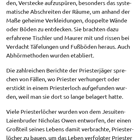
den, Ver­stecke auf­zu­spü­ren, beson­ders das syste­
ma­ti­sche Abschrei­ten der Räu­me, um anhand der
Maße gehei­me Ver­klei­dun­gen, dop­pel­te Wän­de
oder Böden zu ent­decken. Sie brach­ten dazu
erfah­re­ne Tisch­ler und Mau­rer mit und ris­sen bei
Ver­dacht Täfe­lun­gen und Fuß­bö­den her­aus. Auch
Abhör­me­tho­den wur­den etabliert.
Die zahl­rei­chen Berich­te der Prie­ster­jä­ger spre­
chen von Fäl­len, wo Prie­ster ver­hun­gert oder
erstickt in einem Prie­ster­loch auf­ge­fun­den wur­
den, weil man sie dort so lan­ge bela­gert hatte.
Vie­le Prie­ster­lö­cher wur­den von dem Jesui­ten-
Lai­en­bru­der Nicho­las Owen ent­wor­fen, der einen
Groß­teil sei­nes Lebens damit ver­brach­te, Prie­ster­
lö­cher zu bau­en, um das Leben ver­folg­ter Prie­ster