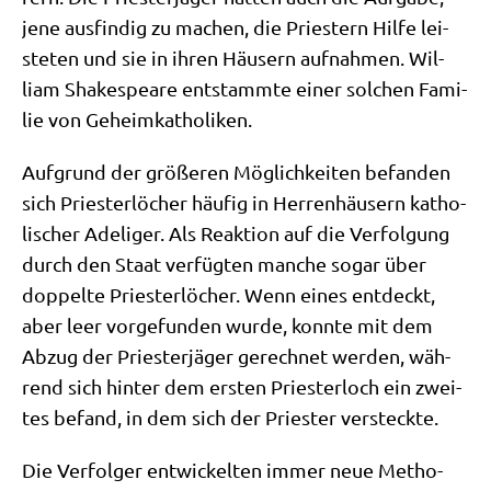
jene aus­fin­dig zu machen, die Prie­stern Hil­fe lei­
ste­ten und sie in ihren Häu­sern auf­nah­men. Wil­
liam Shake­speare ent­stamm­te einer sol­chen Fami­
lie von Geheimkatholiken.
Auf­grund der grö­ße­ren Mög­lich­kei­ten befan­den
sich Prie­ster­lö­cher häu­fig in Her­ren­häu­sern katho­
li­scher Ade­li­ger. Als Reak­ti­on auf die Ver­fol­gung
durch den Staat ver­füg­ten man­che sogar über
dop­pel­te Prie­ster­lö­cher. Wenn eines ent­deckt,
aber leer vor­ge­fun­den wur­de, konn­te mit dem
Abzug der Prie­ster­jä­ger gerech­net wer­den, wäh­
rend sich hin­ter dem ersten Prie­ster­loch ein zwei­
tes befand, in dem sich der Prie­ster versteckte.
Die Ver­fol­ger ent­wickel­ten immer neue Metho­