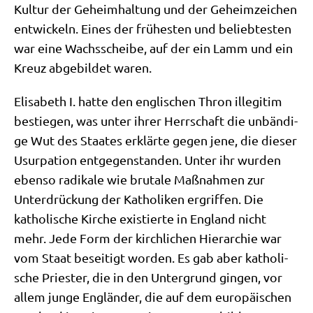
Kul­tur der Geheim­hal­tung und der Geheim­zei­chen
ent­wickeln. Eines der frü­he­sten und belieb­te­sten
war eine Wachs­schei­be, auf der ein Lamm und ein
Kreuz abge­bil­det waren.
Eli­sa­beth I. hat­te den eng­li­schen Thron ille­gi­tim
bestie­gen, was unter ihrer Herr­schaft die unbän­di­
ge Wut des Staa­tes erklär­te gegen jene, die die­ser
Usur­pa­ti­on ent­ge­gen­stan­den. Unter ihr wur­den
eben­so radi­ka­le wie bru­ta­le Maß­nah­men zur
Unter­drückung der Katho­li­ken ergrif­fen. Die
katho­li­sche Kir­che exi­stier­te in Eng­land nicht
mehr. Jede Form der kirch­li­chen Hier­ar­chie war
vom Staat besei­tigt wor­den. Es gab aber katho­li­
sche Prie­ster, die in den Unter­grund gin­gen, vor
allem jun­ge Eng­län­der, die auf dem euro­päi­schen