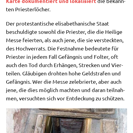
Kar­te doku­men­tiert und loka­li­siert
die bekann­
ten Priesterlöcher.
Der pro­te­stan­ti­sche eli­sa­be­tha­ni­sche Staat
beschul­dig­te sowohl die Prie­ster, die die Hei­li­ge
Mes­se fei­er­ten, als auch jene, die sie ver­steck­ten,
des Hoch­ver­rats. Die Fest­nah­me bedeu­te­te für
Prie­ster in jedem Fall Gefäng­nis und Fol­ter, oft
auch den Tod durch Erhän­gen, Strecken und Vier­
tei­len. Gläu­bi­gen droh­ten hohe Geld­stra­fen und
Gefäng­nis. Wer die Mes­se zele­brier­te, aber auch
jene, die dies mög­lich mach­ten und dar­an teil­nah­
men, ver­such­ten sich vor Ent­deckung zu schützen.