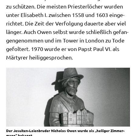
zu schüt­zen. Die mei­sten Prie­ster­lö­cher wur­den
unter Eli­sa­beth I. zwi­schen 1558 und 1603 ein­ge­
rich­tet. Die Zeit der Ver­fol­gung dau­er­te aber viel
län­ger. Auch Owen selbst wur­de schließ­lich gefan­
gen­ge­nom­men und im Tower in Lon­don zu Tode
gefol­tert. 1970 wur­de er von Papst Paul VI. als
Mär­ty­rer heiliggesprochen.
Der Jesui­ten-Lai­en­bru­der Nicho­las Owen wur­de als „hei­li­ger Zim­mer­
mann“ bekannt