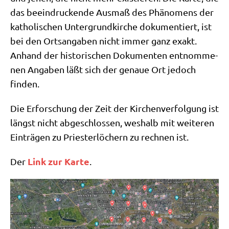
das beein­drucken­de Aus­maß des Phä­no­mens der
katho­li­schen Unter­grund­kir­che doku­men­tiert, ist
bei den Orts­an­ga­ben nicht immer ganz exakt.
Anhand der histo­ri­schen Doku­men­ten ent­nom­me­
nen Anga­ben läßt sich der genaue Ort jedoch
finden.
Die Erfor­schung der Zeit der Kir­chen­ver­fol­gung ist
längst nicht abge­schlos­sen, wes­halb mit wei­te­ren
Ein­trä­gen zu Prie­ster­lö­chern zu rech­nen ist.
Link zur Kar­te
Der
.