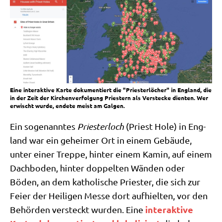
Eine interaktive Karte dokumentiert die "Priesterlöcher" in England, die
in der Zeit der Kirchenverfolgung Priestern als Verstecke dienten. Wer
erwischt wurde, endete meist am Galgen.
Ein soge­nann­tes
Prie­ster­loch
(Priest Hole) in Eng­
land war ein gehei­mer Ort in einem Gebäu­de,
unter einer Trep­pe, hin­ter einem Kamin, auf einem
Dach­bo­den, hin­ter dop­pel­ten Wän­den oder
Böden, an dem katho­li­sche Prie­ster, die sich zur
Fei­er der Hei­li­gen Mes­se dort auf­hiel­ten, vor den
inter­ak­ti­ve
Behör­den ver­steckt wur­den. Eine