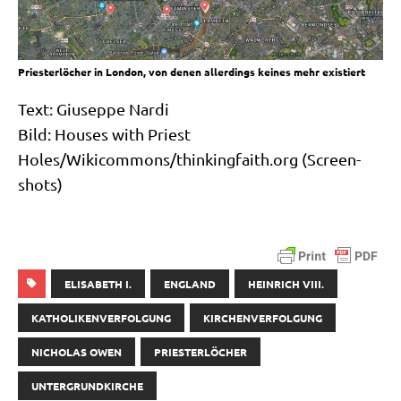
Prie­ster­lö­cher in Lon­don, von denen aller­dings kei­nes mehr existiert
Text: Giu­sep­pe Nar­di
Bild: Hou­ses with Priest
Holes/Wikicommons/thinkingfaith.org (Screen­
shots)
ELISABETH I.
ENGLAND
HEINRICH VIII.
KATHOLIKENVERFOLGUNG
KIRCHENVERFOLGUNG
NICHOLAS OWEN
PRIESTERLÖCHER
UNTERGRUNDKIRCHE