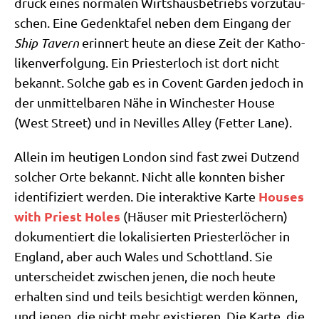
druck eines nor­ma­len Wirts­haus­be­triebs vor­zu­täu­
schen. Eine Gedenk­ta­fel neben dem Ein­gang der
Ship Tavern
erin­nert heu­te an die­se Zeit der Katho­
li­ken­ver­fol­gung. Ein Prie­ster­loch ist dort nicht
bekannt. Sol­che gab es in Covent Gar­den jedoch in
der unmit­tel­ba­ren Nähe in Win­che­ster Hou­se
(West Street) und in Nevil­les Alley (Fet­ter Lane).
Allein im heu­ti­gen Lon­don sind fast zwei Dut­zend
sol­cher Orte bekannt. Nicht alle konn­ten bis­her
Hou­ses
iden­ti­fi­ziert wer­den. Die inter­ak­ti­ve Kar­te
with Priest Holes
(Häu­ser mit Prie­ster­lö­chern)
doku­men­tiert die loka­li­sier­ten Prie­ster­lö­cher in
Eng­land, aber auch Wales und Schott­land. Sie
unter­schei­det zwi­schen jenen, die noch heu­te
erhal­ten sind und teils besich­tigt wer­den kön­nen,
und jenen, die nicht mehr exi­stie­ren. Die Kar­te, die