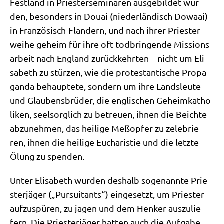
Fest­land in Prie­ster­se­mi­na­ren aus­ge­bil­det wur­
den, beson­ders in Douai (nie­der­län­disch Dowaai)
in Fran­zö­sisch-Flan­dern, und nach ihrer Prie­ster­
wei­he geheim für ihre oft tod­brin­gen­de Mis­si­ons­
ar­beit nach Eng­land zurück­kehr­ten – nicht um Eli­
sa­beth zu stür­zen, wie die pro­te­stan­ti­sche Pro­pa­
gan­da behaup­te­te, son­dern um ihre Lands­leu­te
und Glau­bens­brü­der, die eng­li­schen Geheim­ka­tho­
li­ken, seel­sorg­lich zu betreu­en, ihnen die Beich­te
abzu­neh­men, das hei­li­ge Meß­op­fer zu zele­brie­
ren, ihnen die hei­li­ge Eucha­ri­stie und die letz­te
Ölung zu spenden.
Unter Eli­sa­beth wur­den des­halb soge­nann­te Prie­
ster­jä­ger („Pur­suitants“) ein­ge­setzt, um Prie­ster
auf­zu­spü­ren, zu jagen und dem Hen­ker aus­zu­lie­
fern. Die Prie­ster­jä­ger hat­ten auch die Auf­ga­be,