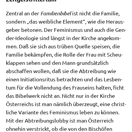
Zen­tral an der
Fami­li­en­bi­bel
ist nicht die Fami­lie,
son­dern „das weib­li­che Ele­ment“, wie die Her­aus­
ge­ber beto­nen. Der Femi­nis­mus und auch die Gen­
der-Ideo­lo­gie sind längst in der Kir­che ange­kom­
men. Daß sie sich aus trü­ben Quel­le spei­sen, die
Fami­lie bekämp­fen, die Rol­le der Frau mit Scheu­
klap­pen sehen und den Mann grund­sätz­lich
abschaf­fen wol­len, daß sie die Abtrei­bung wie
einen Initia­ti­ons­ri­tus betrach­ten und das Les­ben­
tum für die Voll­endung des Frau­seins hal­ten, ficht
das Bibel­werk nicht an. Nicht nur in der Kir­che
Öster­reichs ist man näm­lich über­zeugt, eine christ­
li­che Vari­an­te des Femi­nis­mus leben zu kön­nen.
Mit der Abtrei­bungs­lob­by ist man Öster­reich
ohne­hin ver­strickt, ob die von den Bischö­fen