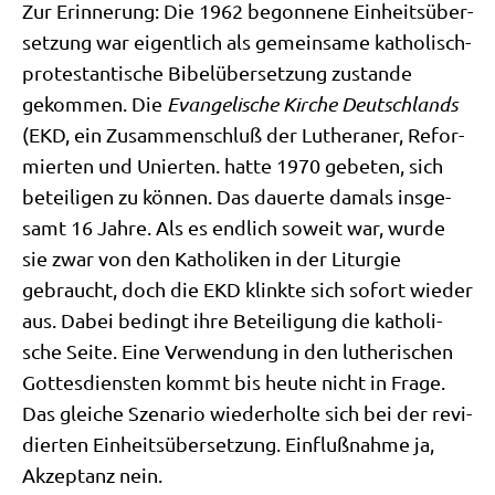
Zur Erin­ne­rung: Die 1962 begon­ne­ne Ein­heits­über­
set­zung war eigent­lich als gemein­sa­me katho­lisch-
pro­te­stan­ti­sche Bibel­über­set­zung zustan­de
gekom­men. Die
Evan­ge­li­sche Kir­che Deutsch­lands
(EKD, ein Zusam­men­schluß der Luthe­ra­ner, Refor­
mier­ten und Unier­ten. hat­te 1970 gebe­ten, sich
betei­li­gen zu kön­nen. Das dau­er­te damals ins­ge­
samt 16 Jah­re. Als es end­lich soweit war, wur­de
sie zwar von den Katho­li­ken in der Lit­ur­gie
gebraucht, doch die EKD klink­te sich sofort wie­der
aus. Dabei bedingt ihre Betei­li­gung die katho­li­
sche Sei­te. Eine Ver­wen­dung in den luthe­ri­schen
Got­tes­dien­sten kommt bis heu­te nicht in Fra­ge.
Das glei­che Sze­na­rio wie­der­hol­te sich bei der revi­
dier­ten Ein­heits­über­set­zung. Ein­fluß­nah­me ja,
Akzep­tanz nein.