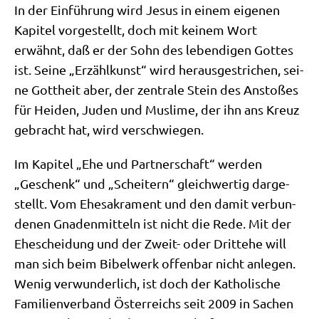
In der Ein­füh­rung wird Jesus in einem eige­nen
Kapi­tel vor­ge­stellt, doch mit kei­nem Wort
erwähnt, daß er der Sohn des leben­di­gen Got­tes
ist. Sei­ne „Erzähl­kunst“ wird her­aus­ge­stri­chen, sei­
ne Gott­heit aber, der zen­tra­le Stein des Ansto­ßes
für Hei­den, Juden und Mus­li­me, der ihn ans Kreuz
gebracht hat, wird verschwiegen.
Im Kapi­tel „Ehe und Part­ner­schaft“ wer­den
„Geschenk“ und „Schei­tern“ gleich­wer­tig dar­ge­
stellt. Vom Ehe­sa­kra­ment und den damit ver­bun­
de­nen Gna­den­mit­teln ist nicht die Rede. Mit der
Ehe­schei­dung und der Zweit- oder Dritte­he will
man sich beim Bibel­werk offen­bar nicht anle­gen.
Wenig ver­wun­der­lich, ist doch der Katho­li­sche
Fami­li­en­ver­band Öster­reichs seit 2009 in Sachen