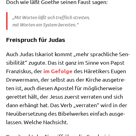
Doch wie läßt Goe­the sei­nen Faust sagen:
„Mit Wor­ten läßt sich treff­lich streiten,
mit Wor­ten ein System bereiten.“
Freispruch für Judas
Auch Judas Iska­ri­ot kommt „mehr sprach­li­che Sen­
si­bi­li­tät“ zugu­te. Das ist ganz im Sin­ne von Papst
im Gefol­ge
Fran­zis­kus, der
des Häre­ti­kers Eugen
Dre­wer­mann, der selbst aus der Kir­che aus­ge­tre­
ten ist, auch die­sen Apo­stel für mög­li­cher­wei­se
geret­tet hält, der Jesus zuerst ver­ra­ten und sich
dann erhängt hat. Das Verb „ver­ra­ten“ wird in der
Neu­über­set­zung des Bibel­wer­kes ein­fach aus­ge­
las­sen. Wel­che Nachsicht.