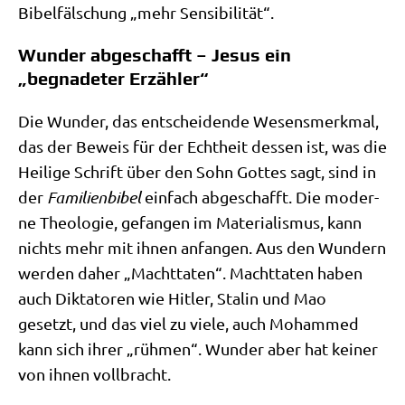
Bibel­fäl­schung „mehr Sensibilität“.
Wunder abgeschafft – Jesus ein
„begnadeter Erzähler“
Die Wun­der, das ent­schei­den­de Wesens­merk­mal,
das der Beweis für der Echt­heit des­sen ist, was die
Hei­li­ge Schrift über den Sohn Got­tes sagt, sind in
der
Fami­li­en­bi­bel
ein­fach abge­schafft. Die moder­
ne Theo­lo­gie, gefan­gen im Mate­ria­lis­mus, kann
nichts mehr mit ihnen anfan­gen. Aus den Wun­dern
wer­den daher „Macht­ta­ten“. Macht­ta­ten haben
auch Dik­ta­to­ren wie Hit­ler, Sta­lin und Mao
gesetzt, und das viel zu vie­le, auch Moham­med
kann sich ihrer „rüh­men“. Wun­der aber hat kei­ner
von ihnen vollbracht.