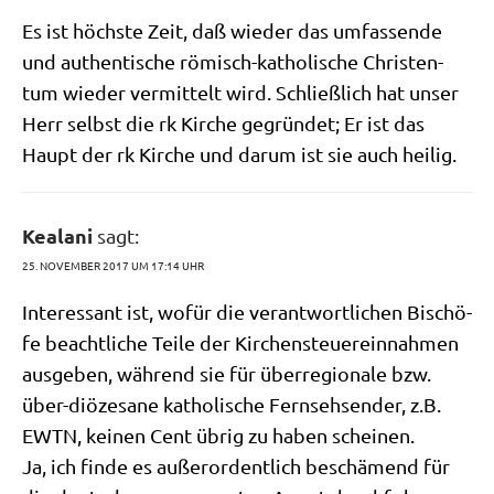
Es ist höch­ste Zeit, daß wie­der das umfas­sen­de
und authen­ti­sche römisch-katho­li­sche Chri­sten­
tum wie­der ver­mit­telt wird. Schließ­lich hat unser
Herr selbst die rk Kir­che gegrün­det; Er ist das
Haupt der rk Kir­che und dar­um ist sie auch heilig.
Kealani
sagt:
25. NOVEMBER 2017 UM 17:14 UHR
Inter­es­sant ist, wofür die ver­ant­wort­li­chen Bischö­
fe beacht­li­che Tei­le der Kir­chen­steu­er­ein­nah­men
aus­ge­ben, wäh­rend sie für über­re­gio­na­le bzw.
über-diö­ze­sa­ne katho­li­sche Fern­seh­sen­der, z.B.
EWTN, kei­nen Cent übrig zu haben scheinen.
Ja, ich fin­de es außer­or­dent­lich beschä­mend für