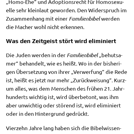
„Homo-Ehe“ und Adop­ti­ons­recht für Homo­se­xu­
el­le sehr klein­laut gewor­den. Den Wider­spruch im
Zusam­men­hang mit einer
Fami­li­en­bi­bel
wer­den
die Macher wohl nicht erkennen.
Was den Zeitgeist stört wird eliminiert
Die Juden wer­den in der
Fami­li­en­bi­bel
„behut­sa­
mer“ behan­delt, wie es heißt. Wo in der bis­he­ri­
gen Über­set­zung von ihrer „Ver­wer­fung“ die Rede
ist, heißt es jetzt nur mehr „Zurück­wei­sung“. Kurz­
um alles, was dem Men­schen des frü­hen 21. Jahr­
hun­derts wich­tig ist, wird über­be­tont, was ihm
aber unwich­tig oder stö­rend ist, wird eli­mi­niert
oder in den Hin­ter­grund gedrückt.
Vier­zehn Jah­re lang haben sich die Bibel­wis­sen­