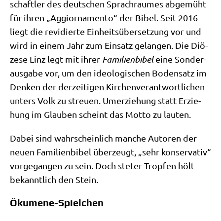
schaft­ler des deut­schen Sprach­rau­mes abge­müht
für ihren „Aggior­na­men­to“ der Bibel. Seit 2016
liegt die revi­dier­te Ein­heits­über­set­zung vor und
wird in einem Jahr zum Ein­satz gelan­gen. Die Diö­
ze­se Linz legt mit ihrer
Fami­li­en­bi­bel
eine Son­der­
aus­ga­be vor, um den ideo­lo­gi­schen Boden­satz im
Den­ken der der­zei­ti­gen Kir­chen­ver­ant­wort­li­chen
unters Volk zu streu­en. Umer­zie­hung statt Erzie­
hung im Glau­ben scheint das Mot­to zu lauten.
Dabei sind wahr­schein­lich man­che Autoren der
neu­en Fami­li­en­bi­bel über­zeugt, „sehr kon­ser­va­tiv“
vor­ge­gan­gen zu sein. Doch ste­ter Trop­fen hölt
bekannt­lich den Stein.
Ökumene-Spielchen