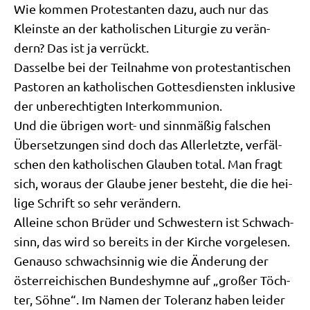
Wie kom­men Pro­te­stan­ten dazu, auch nur das
Klein­ste an der katho­li­schen Lit­ur­gie zu ver­än­
dern? Das ist ja verrückt.
Das­sel­be bei der Teil­nah­me von pro­te­stan­ti­schen
Pasto­ren an katho­li­schen Got­tes­dien­sten inklu­si­ve
der unbe­rech­tig­ten Interkommunion.
Und die übri­gen wort- und sinn­mä­ßig fal­schen
Über­set­zun­gen sind doch das Aller­letz­te, ver­fäl­
schen den katho­li­schen Glau­ben total. Man fragt
sich, wor­aus der Glau­be jener besteht, die die hei­
li­ge Schrift so sehr verändern.
Allei­ne schon Brü­der und Schwe­stern ist Schwach­
sinn, das wird so bereits in der Kir­che vor­ge­le­sen.
Genau­so schwach­sin­nig wie die Ände­rung der
öster­rei­chi­schen Bun­des­hym­ne auf „gro­ßer Töch­
ter, Söh­ne“. Im Namen der Tole­ranz haben lei­der