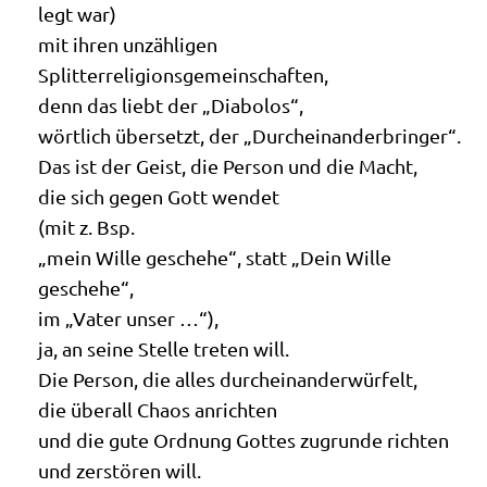
legt war)
mit ihren unzäh­li­gen
Splitterreligionsgemeinschaften,
denn das liebt der „Dia­bo­los“,
wört­lich über­setzt, der „Durch­ein­an­der­brin­ger“.
Das ist der Geist, die Per­son und die Macht,
die sich gegen Gott wendet
(mit z. Bsp.
„mein Wil­le gesche­he“, statt „Dein Wil­le
geschehe“,
im „Vater unser …“),
ja, an sei­ne Stel­le tre­ten will.
Die Per­son, die alles durcheinanderwürfelt,
die über­all Cha­os anrichten
und die gute Ord­nung Got­tes zugrun­de richten
und zer­stö­ren will.