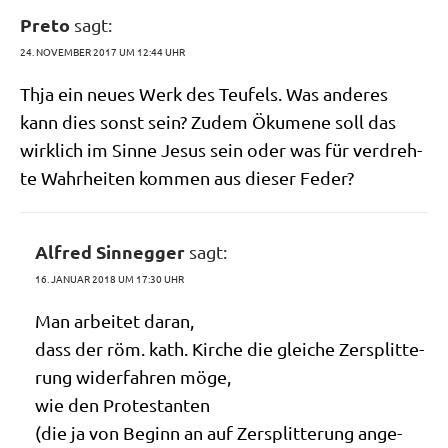
Preto
sagt:
24. NOVEMBER 2017 UM 12:44 UHR
Thja ein neu­es Werk des Teu­fels. Was ande­res
kann dies sonst sein? Zudem Öku­me­ne soll das
wirk­lich im Sin­ne Jesus sein oder was für ver­dreh­
te Wahr­hei­ten kom­men aus die­ser Feder?
Alfred Sinnegger
sagt:
16. JANUAR 2018 UM 17:30 UHR
Man arbei­tet daran,
dass der röm. kath. Kir­che die glei­che Zer­split­te­
rung wider­fah­ren möge,
wie den Protestanten
(die ja von Beginn an auf Zer­split­te­rung ange­