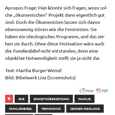
Apro­pos Fra­ge: Man könn­te sich fra­gen, wozu sol­
che „öku­me­ni­schen“ Pro­jekt dann eigent­lich gut
sind. Doch die Öku­me­ni­sten las­sen sich davon
eben­so­we­nig stö­ren wie die Femi­ni­sten. Sie
haben ein ideo­lo­gi­sches Pro­gramm, und das zie­
hen sie durch. Ohne die­se Moti­va­ti­on wäre auch
die
Fami­li­en­bi­bel
nicht ent­stan­den, denn eine
objek­ti­ve Not­wen­dig­keit stellt sie ja nicht dar.
Text: Mar­tha Burger-Weinzl
Bild: Bibel­werk Linz (Screen­shots)
EHE
EINHEITSÜBERSETZUNG
FAMILIE
FAMILIENBIBEL
FEMINISMUS
GENDER-IDEOLOGIE