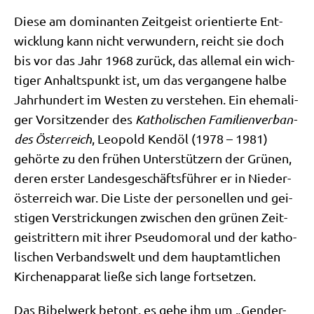
Die­se am domi­nan­ten Zeit­geist ori­en­tier­te Ent­
wick­lung kann nicht ver­wun­dern, reicht sie doch
bis vor das Jahr 1968 zurück, das alle­mal ein wich­
ti­ger Anhalts­punkt ist, um das ver­gan­ge­ne hal­be
Jahr­hun­dert im Westen zu ver­ste­hen. Ein ehe­ma­li­
ger Vor­sit­zen­der des
Katho­li­schen Fami­li­en­ver­ban­
des Öster­reich
, Leo­pold Kend­öl (1978 – 1981)
gehör­te zu den frü­hen Unter­stüt­zern der Grü­nen,
deren erster Lan­des­ge­schäfts­füh­rer er in Nie­der­
öster­reich war. Die Liste der per­so­nel­len und gei­
sti­gen Ver­strickun­gen zwi­schen den grü­nen Zeit­
geist­rit­tern mit ihrer Pseu­do­mo­ral und der katho­
li­schen Ver­bands­welt und dem haupt­amt­li­chen
Kir­chen­ap­pa­rat lie­ße sich lan­ge fortsetzen.
Das Bibel­werk betont, es gehe ihm um „Gen­der-