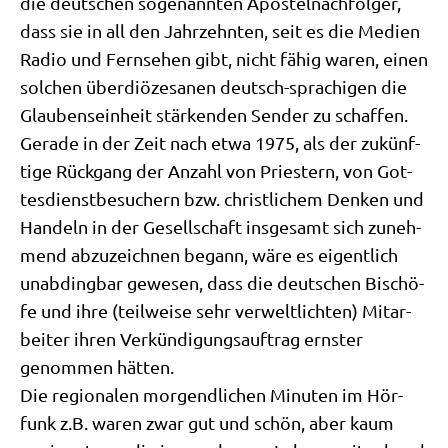
die deut­schen soge­nann­ten Apo­stel­nach­fol­ger,
dass sie in all den Jahr­zehn­ten, seit es die Medi­en
Radio und Fern­se­hen gibt, nicht fähig waren, einen
sol­chen über­diö­ze­sa­nen deutsch-spra­chi­gen die
Glau­bens­ein­heit stär­ken­den Sen­der zu schaffen.
Gera­de in der Zeit nach etwa 1975, als der zukünf­
ti­ge Rück­gang der Anzahl von Prie­stern, von Got­
tes­dienst­be­su­chern bzw. christ­li­chem Den­ken und
Han­deln in der Gesell­schaft ins­ge­samt sich zuneh­
mend abzu­zeich­nen begann, wäre es eigent­lich
unab­ding­bar gewe­sen, dass die deut­schen Bischö­
fe und ihre (teil­wei­se sehr ver­welt­lich­ten) Mit­ar­
bei­ter ihren Ver­kün­di­gungs­auf­trag ern­ster
genom­men hätten.
Die regio­na­len mor­gend­li­chen Minu­ten im Hör­
funk z.B. waren zwar gut und schön, aber kaum