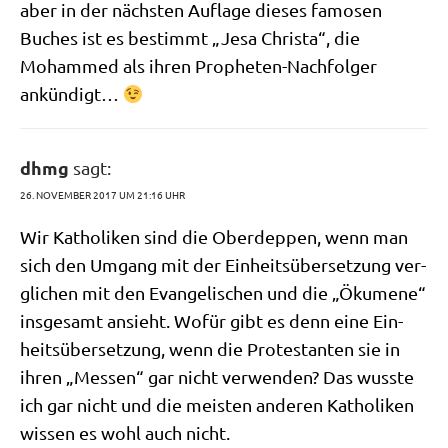
aber in der näch­sten Auf­la­ge die­ses famo­sen
Buches ist es bestimmt „Jesa Chri­sta“, die
Moham­med als ihren Pro­phe­ten-Nach­fol­ger
ankündigt…
dhmg
sagt:
26. NOVEMBER 2017 UM 21:16 UHR
Wir Katho­li­ken sind die Ober­dep­pen, wenn man
sich den Umgang mit der Ein­heits­über­set­zung ver­
gli­chen mit den Evan­ge­li­schen und die „Öku­me­ne“
ins­ge­samt ansieht. Wofür gibt es denn eine Ein­
heits­über­set­zung, wenn die Pro­te­stan­ten sie in
ihren „Mes­sen“ gar nicht ver­wen­den? Das wuss­te
ich gar nicht und die mei­sten ande­ren Katho­li­ken
wis­sen es wohl auch nicht.