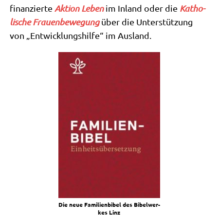
finan­zier­te
Akti­on Leben
im Inland oder die
Katho­
li­sche Frau­en­be­we­gung
über die Unter­stüt­zung
von „Ent­wick­lungs­hil­fe“ im Ausland.
Die neue Fami­li­en­bi­bel des Bibel­wer­
kes Linz