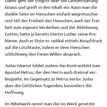
Damit geht der Ein­griff über die Gen­de­ri­sie­rung
hin­aus und greift in den Inhalt ein. Kann man die
dunk­le Sei­te im Men­schen ein­fach weg­re­tu­schie­
ren? Mit der Frei­heit des Men­schen, auch der Frei­
heit zum eige­nen Ver­der­ben und der Ableh­nung
Got­tes, hat­te ja bereits Mar­tin Luther sei­ne Pro­
ble­me. Auch er löste es radi­kal mit­tels Knopf­druck
auf die Lösch­ta­ste, indem er dem Men­schen
schlicht­weg den frei­en Wil­len absprach.
Judas Iska­ri­ot bil­det zudem das Kon­trast­bild zum
Apo­stel Petrus, der den Herrn auch drei­mal ver­
leug­ne­te. Im Gegen­satz zu Petrus ver­lor Judas
aber die Gött­li­chen Tugen­den, beson­ders die
Hoffnung.
Im Bibel­werk nennt man die ins Werk gesetz­te