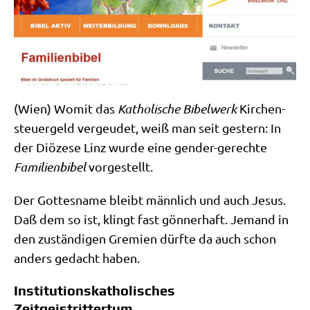
(Wien) Womit das
Katho­li­sche Bibel­werk
Kir­chen­
steu­er­geld ver­geu­det, weiß man seit gestern: In
der Diö­ze­se Linz wur­de eine gen­der-gerech­te
Fami­li­en­bi­bel
vorgestellt.
Der Got­tes­na­me bleibt männ­lich und auch Jesus.
Daß dem so ist, klingt fast gön­ner­haft. Jemand in
den zustän­di­gen Gre­mi­en dürf­te da auch schon
anders gedacht haben.
Institutionskatholisches
Zeitgeistrittertum