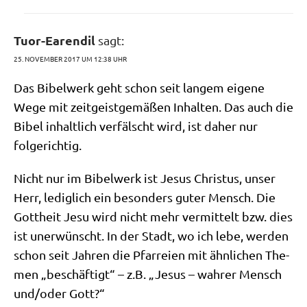
Tuor-Earendil
sagt:
25. NOVEMBER 2017 UM 12:38 UHR
Das Bibel­werk geht schon seit lan­gem eige­ne
Wege mit zeit­geist­ge­mä­ßen Inhal­ten. Das auch die
Bibel inhalt­lich ver­fälscht wird, ist daher nur
folgerichtig.
Nicht nur im Bibel­werk ist Jesus Chri­stus, unser
Herr, ledig­lich ein beson­ders guter Mensch. Die
Gott­heit Jesu wird nicht mehr ver­mit­telt bzw. dies
ist uner­wünscht. In der Stadt, wo ich lebe, wer­den
schon seit Jah­ren die Pfar­rei­en mit ähn­li­chen The­
men „beschäf­tigt“ – z.B. „Jesus – wah­rer Mensch
und/​oder Gott?“