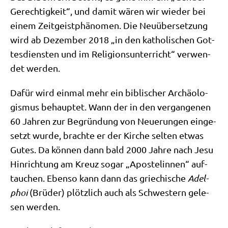
Gerech­tig­keit“, und damit wären wir wie­der bei
einem Zeit­geist­phä­no­men. Die Neu­über­set­zung
wird ab Dezem­ber 2018 „in den katho­li­schen Got­
tes­dien­sten und im Reli­gi­ons­un­ter­richt“ ver­wen­
det werden.
Dafür wird ein­mal mehr ein bibli­scher Archäo­lo­
gis­mus behaup­tet. Wann der in den ver­gan­ge­nen
60 Jah­ren zur Begrün­dung von Neue­run­gen ein­ge­
setzt wur­de, brach­te er der Kir­che sel­ten etwas
Gutes. Da kön­nen dann bald 2000 Jah­re nach Jesu
Hin­rich­tung am Kreuz sogar „Apo­ste­l­in­nen“ auf­
tau­chen. Eben­so kann dann das grie­chi­sche
Adel­
phoi
(Brü­der) plötz­lich auch als Schwe­stern gele­
sen werden.