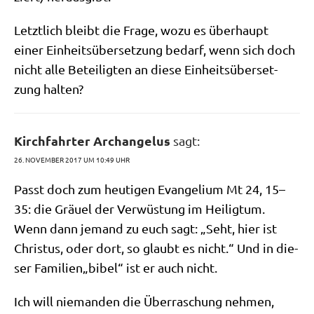
Letzt­lich bleibt die Fra­ge, wozu es über­haupt
einer Ein­heits­über­set­zung bedarf, wenn sich doch
nicht alle Betei­lig­ten an die­se Ein­heits­über­set­
zung halten?
Kirchfahrter Archangelus
sagt:
26. NOVEMBER 2017 UM 10:49 UHR
Passt doch zum heu­ti­gen Evan­ge­li­um Mt 24, 15–
35: die Gräu­el der Ver­wü­stung im Hei­lig­tum.
Wenn dann jemand zu euch sagt: „Seht, hier ist
Chri­stus, oder dort, so glaubt es nicht.“ Und in die­
ser Familien„bibel“ ist er auch nicht.
Ich will nie­man­den die Über­ra­schung neh­men,