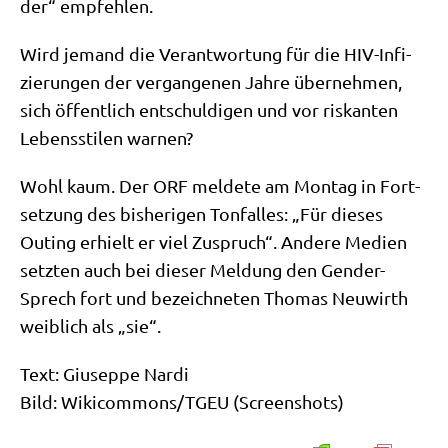
der“ empfehlen.
Wird jemand die Ver­ant­wor­tung für die HIV-Infi­
zie­run­gen der ver­gan­ge­nen Jah­re über­neh­men,
sich öffent­lich ent­schul­di­gen und vor ris­kan­ten
Lebens­sti­len warnen?
Wohl kaum. Der ORF mel­de­te am Mon­tag in Fort­
set­zung des bis­he­ri­gen Ton­fal­les: „Für die­ses
Outing erhielt er viel Zuspruch“. Ande­re Medi­en
setz­ten auch bei die­ser Mel­dung den Gen­der-
Sprech fort und bezeich­ne­ten Tho­mas Neu­wirth
weib­lich als „sie“.
Text: Giu­sep­pe Nardi
Bild: Wikicommons/​TGEU (Screen­shots)