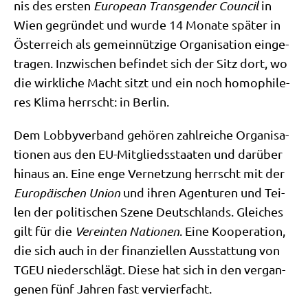
nis des ersten
Euro­pean Trans­gen­der Coun­cil
in
Wien gegrün­det und wur­de 14 Mona­te spä­ter in
Öster­reich als gemein­nüt­zi­ge Orga­ni­sa­ti­on ein­ge­
tra­gen. Inzwi­schen befin­det sich der Sitz dort, wo
die wirk­li­che Macht sitzt und ein noch homo­phi­le­
res Kli­ma herrscht: in Berlin.
Dem Lob­by­ver­band gehö­ren zahl­rei­che Orga­ni­sa­
tio­nen aus den EU-Mit­glieds­staa­ten und dar­über
hin­aus an. Eine enge Ver­net­zung herrscht mit der
Euro­päi­schen Uni­on
und ihren Agen­tu­ren und Tei­
len der poli­ti­schen Sze­ne Deutsch­lands. Glei­ches
gilt für die
Ver­ein­ten Natio­nen
. Eine Koope­ra­ti­on,
die sich auch in der finan­zi­el­len Aus­stat­tung von
TGEU nie­der­schlägt. Die­se hat sich in den ver­gan­
ge­nen fünf Jah­ren fast vervierfacht.