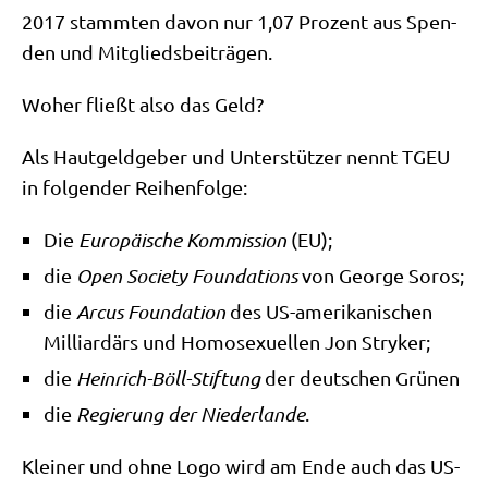
2017 stamm­ten davon nur 1,07 Pro­zent aus Spen­
den und Mitgliedsbeiträgen.
Woher fließt also das Geld?
Als Haut­geld­ge­ber und Unter­stüt­zer nennt TGEU
in fol­gen­der Reihenfolge:
Die
Euro­päi­sche Kom­mis­si­on
(EU);
die
Open Socie­ty Foun­da­ti­ons
von Geor­ge Soros;
die
Arcus Foun­da­ti­on
des US-ame­ri­ka­ni­schen
Mil­li­ar­därs und Homo­se­xu­el­len Jon Stryker;
die
Hein­rich-Böll-Stif­tung
der deut­schen Grünen
die
Regie­rung der Nie­der­lan­de
.
Klei­ner und ohne Logo wird am Ende auch das US-