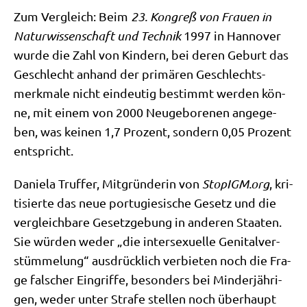
Zum Ver­gleich: Beim
23. Kon­greß von Frau­en in
Natur­wis­sen­schaft und Tech­nik
1997 in Han­no­ver
wur­de die Zahl von Kin­dern, bei deren Geburt das
Geschlecht anhand der pri­mä­ren Geschlechts­
merk­ma­le nicht ein­deu­tig bestimmt wer­den kön­
ne, mit einem von 2000 Neu­ge­bo­re­nen ange­ge­
ben, was kei­nen 1,7 Pro­zent, son­dern 0,05 Pro­zent
entspricht.
Danie­la Truf­fer, Mit­grün­de­rin von
Sto​pIGM​.org
, kri­
ti­sier­te das neue por­tu­gie­si­sche Gesetz und die
ver­gleich­ba­re Gesetz­ge­bung in ande­ren Staa­ten.
Sie wür­den weder „die inter­se­xu­el­le Geni­tal­ver­
stüm­me­lung“ aus­drück­lich ver­bie­ten noch die Fra­
ge fal­scher Ein­grif­fe, beson­ders bei Min­der­jäh­ri­
gen, weder unter Stra­fe stel­len noch über­haupt