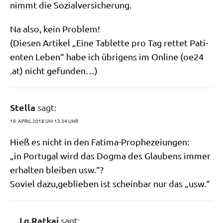
nimmt die Sozialversicherung.
Na also, kein Problem!
(Die­sen Arti­kel „Eine Tablet­te pro Tag ret­tet Pati­
en­ten Leben“ habe ich übri­gens im Online (oe24​
.at) nicht gefunden…)
Stella
sagt:
19. APRIL 2018 UM 13:34 UHR
Hieß es nicht in den Fatima-Prophezeiungen:
„in Por­tu­gal wird das Dog­ma des Glau­bens immer
erhal­ten blei­ben usw.“?
Soviel dazu,geblieben ist schein­bar nur das „usw.“
J.g.Ratkaj
sagt: