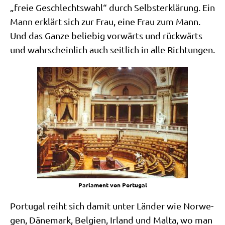
„freie Geschlechts­wahl“ durch Selbst­er­klä­rung. Ein
Mann erklärt sich zur Frau, eine Frau zum Mann.
Und das Gan­ze belie­big vor­wärts und rück­wärts
und wahr­schein­lich auch seit­lich in alle Richtungen.
Par­la­ment von Portugal
Por­tu­gal reiht sich damit unter Län­der wie Nor­we­
gen, Däne­mark, Bel­gi­en, Irland und Mal­ta, wo man