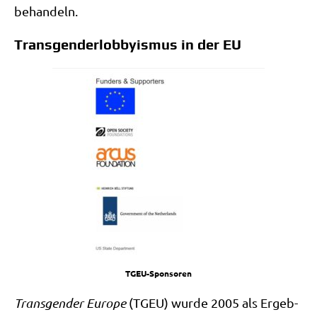
behandeln.
Transgenderlobbyismus in der EU
TGEU-Spon­so­ren
Trans­gen­der Euro­pe
(TGEU) wur­de 2005 als Ergeb­