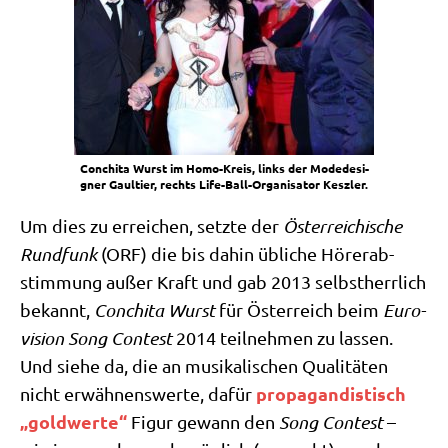
Con­chi­ta Wurst im Homo-Kreis, links der Mode­de­si­
gner Gaul­tier, rechts Life-Ball-Orga­ni­sa­tor Keszler.
Um dies zu errei­chen, setz­te der
Öster­rei­chi­sche
Rund­funk
(ORF) die bis dahin übli­che Hörer­ab­
stim­mung außer Kraft und gab 2013 selbst­herr­lich
bekannt,
Con­chi­ta Wurst
für Öster­reich beim
Euro­
vi­si­on Song Con­test
2014 teil­neh­men zu las­sen.
Und sie­he da, die an musi­ka­li­schen Qua­li­tä­ten
pro­pa­gan­di­stisch
nicht erwäh­nens­wer­te, dafür
„gold­wer­te“
Figur gewann den
Song Con­test
–