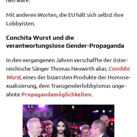
Mit ande­ren Wor­ten, die EU hält sich selbst ihre
Lobbyisten.
Conchita Wurst und die
verantwortungslose Gender-Propaganda
In den ver­gan­ge­nen Jah­ren ver­schaff­te der öster­
rei­chi­sche Sän­ger Tho­mas Neu­wirth ali­as
Con­chi­ta
Wurst
, eines der bizarr­sten Pro­duk­te der Homo­se­
xua­li­sie­rung, dem Trans­gen­der­lob­by­is­mus unge­
Pro­pa­gan­da­mög­lich­kei­ten
ahn­te
.