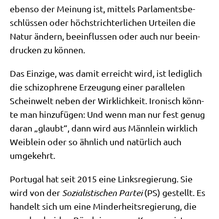
eben­so der Mei­nung ist, mit­tels Par­la­ments­be­
schlüs­sen oder höchst­rich­ter­li­chen Urtei­len die
Natur ändern, beein­flus­sen oder auch nur beein­
drucken zu können.
Das Ein­zi­ge, was damit erreicht wird, ist ledig­lich
die schi­zo­phre­ne Erzeu­gung einer par­al­le­len
Schein­welt neben der Wirk­lich­keit. Iro­nisch könn­
te man hin­zu­fü­gen: Und wenn man nur fest genug
dar­an „glaubt“, dann wird aus Männ­lein wirk­lich
Weib­lein oder so ähn­lich und natür­lich auch
umgekehrt.
Por­tu­gal hat seit 2015 eine Links­re­gie­rung. Sie
wird von der
Sozia­li­sti­schen Par­tei
(PS) gestellt. Es
han­delt sich um eine Min­der­heits­re­gie­rung, die