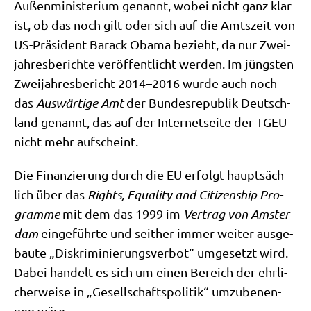
Außen­mi­ni­ste­ri­um genannt, wobei nicht ganz klar
ist, ob das noch gilt oder sich auf die Amts­zeit von
US-Prä­si­dent Barack Oba­ma bezieht, da nur Zwei­
jah­res­be­rich­te ver­öf­fent­licht wer­den. Im jüng­sten
Zwei­jah­res­be­richt 2014–2016 wur­de auch noch
das
Aus­wär­ti­ge Amt
der Bun­des­re­pu­blik Deutsch­
land genannt, das auf der Inter­net­sei­te der TGEU
nicht mehr aufscheint.
Die Finan­zie­rung durch die EU erfolgt haupt­säch­
lich über das
Rights, Equa­li­ty and Citi­zen­ship Pro­
gram­me
mit dem das 1999 im
Ver­trag von Amster­
dam
ein­ge­führ­te und seit­her immer wei­ter aus­ge­
bau­te „Dis­kri­mi­nie­rungs­ver­bot“ umge­setzt wird.
Dabei han­delt es sich um einen Bereich der ehr­li­
cher­wei­se in „Gesell­schafts­po­li­tik“ umzu­be­nen­
nen wäre.