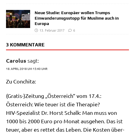
Neue Studie: Europäer wollen Trumps
Einwanderunsgsstopp für Muslime auch in
Europa
13. Februar 2017
6
3 KOMMENTARE
Carolus
sagt:
18. APRIL 2018 UM 15:40 UHR
Zu Con­chi­ta:
(Gratis-)Zeitung „Öster­reich“ vom 17.4.:
Öster­reich: Wie teu­er ist die Therapie?
HIV-Spe­zia­list Dr. Horst Schalk: Man muss von
1000 bis 2000 Euro pro Monat aus­ge­hen. Das ist
teu­er, aber es ret­tet das Leben. Die Kosten über­