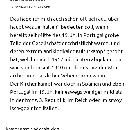
19. APRIL 2018 UM 16:02 UHR
Das habe ich mich auch schon oft gefragt, über­
haupt was „erhal­ten“ bedeu­ten soll, wenn
bereits seit Mit­te des 19. Jh. in Por­tu­gal gro­ße
Tei­le der Gesell­schaft ent­christ­licht waren, und
deren extrem anti­kle­ri­ka­ler Kul­tur­kampf getobt
hat, wel­cher auch 1917 mit­nich­ten abge­klun­gen
war, son­dern seit 1910 mit dem Sturz der Mon­
ar­chie an zusätz­li­cher Vehe­menz gewann.
Der Kir­chen­kampf war doch in Spa­ni­en und eben
Por­tu­gal im 19. Jh. kei­nes­wegs weni­ger mild als
in der franz. 3. Repu­blik, im Reich oder im savoy­
isch-geein­ten Italien.
Kommentare sind deaktiviert.