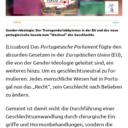
Gender-Ideologie: Der Transgenderlobbyismus in der EU und das neue
portugiesische Gesetz zum "Wechsel" des Geschlechts.
(Lis­sa­bon) Das
Por­tu­gie­si­sche Par­la­ment
füg­te den
absur­den Geset­zen in der
Euro­päi­schen Uni­on
(EU),
die von der Gen­der-Ideo­lo­gie gelei­tet sind, ein
wei­te­res hin­zu. Um es geschlechts­neu­tral zu for­
mu­lie­ren: Jedes mensch­li­che Wesen hat in Por­tu­
gal nun das „Recht“, sein Geschlecht nach Belie­ben
zu ändern.
Gemeint ist damit nicht die Durch­füh­rung einer
Geschlechts­um­wand­lung durch chir­ur­gi­sche Ein­
grif­fe und Hor­mon­be­hand­lun­gen, son­dern die