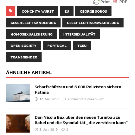
CONCHITA WURST
EU
GEORGE SOROS
GESCHLECHTSÄNDERUNG
GESCHLECHTSUMWANDLUNG
HOMOSEXUALISIERUNG
INTERSEXUALITÄT
OPEN SOCIETY
PORTUGAL
TGEU
TRANSGENDER
ÄHNLICHE ARTIKEL
Scharfschützen und 6.000 Polizisten sichern
Fatima
12. Mai 2017
Kommentare deaktiviert
Don Nicola Bux über den neuen Turmbau zu
Babel und die Synodalität „die zerstören kann“
3. Juni 2019
2