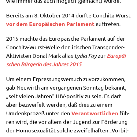
wie immer das auch mög­lich (gemacht) wurde.
Bereits am 8. Okto­ber 2014 durf­te Con­chi­ta Wurst
vor dem Euro­päi­schen Par­la­ment
auftreten.
2015 mach­te das Euro­päi­sche Par­la­ment auf der
Con­chi­ta-Wurst-Wel­le den iri­schen Trans­gen­der-
Akti­vi­sten Donal Mark ali­as
Lydia Foy
zur
Euro­päi­
schen Bür­ge­rin des Jah­res
2015
.
Um einem Erpres­sungs­ver­such zuvor­zu­kom­men,
gab Neu­wirth am ver­gan­ge­nen Sonn­tag bekannt,
„seit vie­len Jah­ren“ HIV-posi­tiv zu sein. Es darf
aber bezwei­felt wer­den, daß dies zu einem
Ver­ant­wort­li­chen
Umdenk­pro­zeß unter den
füh­
ren wird, die vor allem der Jugend zur För­de­rung
der Homo­se­xua­li­tät sol­che zwei­fel­haf­ten „Vor­bil­