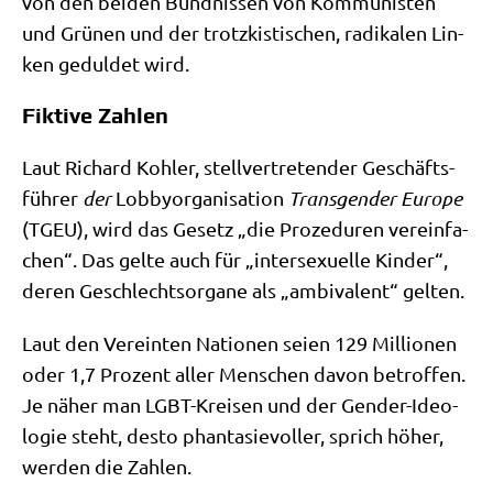
von den bei­den Bünd­nis­sen von Kom­mu­ni­sten
und Grü­nen und der trotz­ki­sti­schen, radi­ka­len Lin­
ken gedul­det wird.
Fiktive Zahlen
Laut Richard Koh­ler, stell­ver­tre­ten­der Geschäfts­
füh­rer
der
Lob­by­or­ga­ni­sa­ti­on
Trans­gen­der Euro­pe
(TGEU), wird das Gesetz „die Pro­ze­du­ren ver­ein­fa­
chen“. Das gel­te auch für „inter­se­xu­el­le Kin­der“,
deren Geschlechts­or­ga­ne als „ambi­va­lent“ gelten.
Laut den Ver­ein­ten Natio­nen sei­en 129 Mil­lio­nen
oder 1,7 Pro­zent aller Men­schen davon betrof­fen.
Je näher man LGBT-Krei­sen und der Gen­der-Ideo­
lo­gie steht, desto phan­ta­sie­vol­ler, sprich höher,
wer­den die Zahlen.