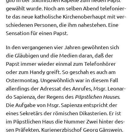
gewählt wur­de. Noch am sel­ben Abend tele­fo­nier­
te das neue katho­li­sche Kir­chen­ober­haupt mit ver­
schie­de­nen Per­so­nen, die ihm nahe­ste­hen. Eine
Sen­sa­ti­on für einen Papst.
In den ver­gan­ge­nen vier Jah­ren gewöhn­ten sich
die Gläu­bi­gen und die Medi­en dar­an, daß der
Papst immer wie­der ein­mal zum Tele­fon­hö­rer
oder zum Han­dy greift. So geschah es auch am
Oster­mon­tag. Unge­wöhn­lich war in die­sem Fall
aller­dings der Adres­sat des Anru­fes, Msgr. Leo­nar­
do Sapi­en­za, der Regens des
Päpst­li­chen Hau­ses
.
Die Auf­ga­be von Msgr. Sapi­en­za ent­spricht der
eines Sekre­tärs der römi­schen Dik­aste­ri­en. Er ist
im Päpst­li­chen Haus die Num­mer Zwei hin­ter des­
sen Prä­fek­ten, Kuri­en­erz­bi­schof Georg Gänswein.