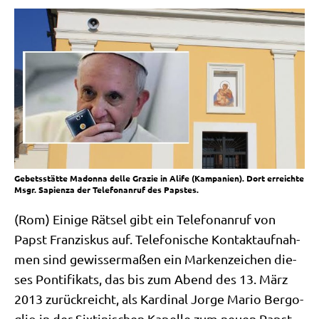
Gebetsstätte Madonna delle Grazie in Alife (Kampanien). Dort erreichte
Msgr. Sapienza der Telefonanruf des Papstes.
(Rom) Eini­ge Rät­sel gibt ein Tele­fon­an­ruf von
Papst Fran­zis­kus auf. Tele­fo­ni­sche Kon­takt­auf­nah­
men sind gewis­ser­ma­ßen ein Mar­ken­zei­chen die­
ses Pon­ti­fi­kats, das bis zum Abend des 13. März
2013 zurück­reicht, als Kar­di­nal Jor­ge Mario Berg­o­
glio in der Six­ti­ni­schen Kapel­le zum neu­en Papst