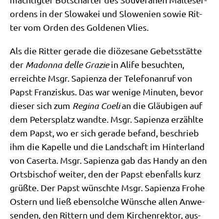
or­dens in der Slo­wa­kei und Slo­we­ni­en sowie Rit­
ter vom Orden des Gol­de­nen Vlies.
Als die Rit­ter gera­de die diö­ze­sa­ne Gebets­stät­te
der
Madon­na del­le Gra­zie
in Ali­fe besuch­ten,
erreich­te Msgr. Sapi­en­za der Tele­fon­an­ruf von
Papst Fran­zis­kus. Das war weni­ge Minu­ten, bevor
die­ser sich zum
Regi­na Coeli
an die Gläu­bi­gen auf
dem Peters­platz wand­te. Msgr. Sapi­en­za erzähl­te
dem Papst, wo er sich gera­de befand, beschrieb
ihm die Kapel­le und die Land­schaft im Hin­ter­land
von Caser­ta. Msgr. Sapi­en­za gab das Han­dy an den
Orts­bi­schof wei­ter, den der Papst eben­falls kurz
grüß­te. Der Papst wünsch­te Msgr. Sapi­en­za Fro­he
Ostern und ließ eben­sol­che Wün­sche allen Anwe­
sen­den, den Rit­tern und dem Kir­chen­rek­tor, aus­