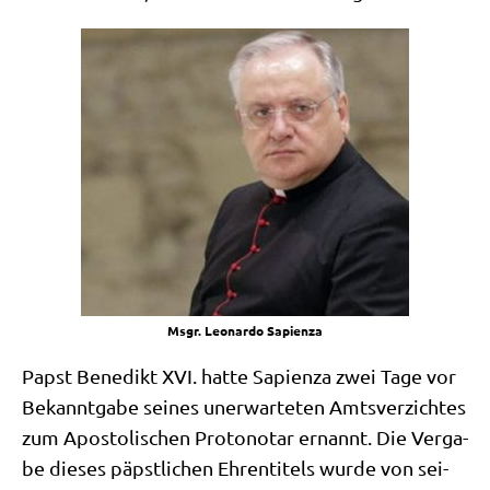
Msgr. Leo­nar­do Sapienza
Papst Bene­dikt XVI. hat­te Sapi­en­za zwei Tage vor
Bekannt­ga­be sei­nes uner­war­te­ten Amts­ver­zich­tes
zum Apo­sto­li­schen Pro­to­no­tar ernannt. Die Ver­ga­
be die­ses päpst­li­chen Ehren­ti­tels wur­de von sei­