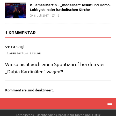
P. James Martin – „moderner“ Jesuit und Homo-
Lobbyist in der katholischen Kirche
6. Juli 2017
12
1 KOMMENTAR
vera
sagt:
19. APRIL 2017 UM 12:13 UHR
Wie­so nicht auch einen Spon­ti­an­ruf bei den vier
„Dubia-Kar­di­nä­len“ wagen?!
Kommentare sind deaktiviert.
Katholisches – Unabhängiges Magazin für Kirche und Kultur