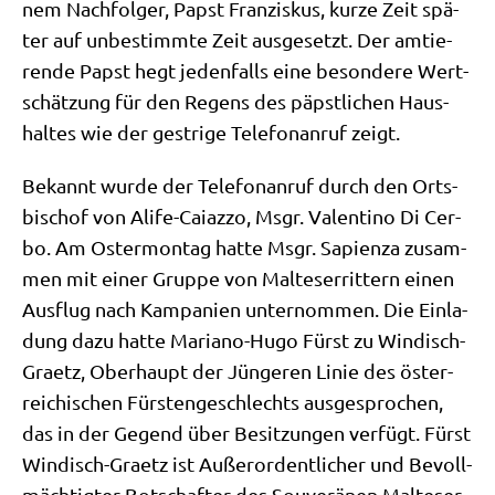
nem Nach­fol­ger, Papst Fran­zis­kus, kur­ze Zeit spä­
ter auf unbe­stimm­te Zeit aus­ge­setzt. Der amtie­
ren­de Papst hegt jeden­falls eine beson­de­re Wert­
schät­zung für den Regens des päpst­li­chen Haus­
hal­tes wie der gest­ri­ge Tele­fon­an­ruf zeigt.
Bekannt wur­de der Tele­fon­an­ruf durch den Orts­
bi­schof von Ali­fe-Cai­az­zo, Msgr. Valen­ti­no Di Cer­
bo. Am Oster­mon­tag hat­te Msgr. Sapi­en­za zusam­
men mit einer Grup­pe von Mal­te­ser­rit­tern einen
Aus­flug nach Kam­pa­ni­en unter­nom­men. Die Ein­la­
dung dazu hat­te Maria­no-Hugo Fürst zu Win­disch-
Graetz, Ober­haupt der Jün­ge­ren Linie des öster­
rei­chi­schen Für­sten­ge­schlechts aus­ge­spro­chen,
das in der Gegend über Besit­zun­gen ver­fügt. Fürst
Win­disch-Graetz ist Außer­or­dent­li­cher und Bevoll­
mäch­tig­ter Bot­schaf­ter des Sou­ve­rä­nen Mal­te­ser­