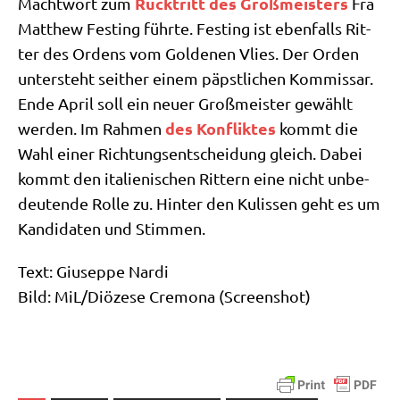
Rück­tritt des Groß­mei­sters
Macht­wort zum
Fra
Matthew Fest­ing führ­te. Fest­ing ist eben­falls Rit­
ter des Ordens vom Gol­de­nen Vlies. Der Orden
unter­steht seit­her einem päpst­li­chen Kom­mis­sar.
Ende April soll ein neu­er Groß­mei­ster gewählt
des Kon­flik­tes
wer­den. Im Rah­men
kommt die
Wahl einer Rich­tungs­ent­schei­dung gleich. Dabei
kommt den ita­lie­ni­schen Rit­tern eine nicht unbe­
deu­ten­de Rol­le zu. Hin­ter den Kulis­sen geht es um
Kan­di­da­ten und Stimmen.
Text: Giu­sep­pe Nardi
Bild: MiL/​Diözese Cre­mo­na (Screen­shot)