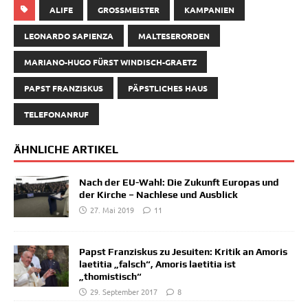
ALIFE
GROSSMEISTER
KAMPANIEN
LEONARDO SAPIENZA
MALTESERORDEN
MARIANO-HUGO FÜRST WINDISCH-GRAETZ
PAPST FRANZISKUS
PÄPSTLICHES HAUS
TELEFONANRUF
ÄHNLICHE ARTIKEL
Nach der EU-Wahl: Die Zukunft Europas und
der Kirche – Nachlese und Ausblick
27. Mai 2019
11
Papst Franziskus zu Jesuiten: Kritik an Amoris
laetitia „falsch“, Amoris laetitia ist
„thomistisch“
29. September 2017
8