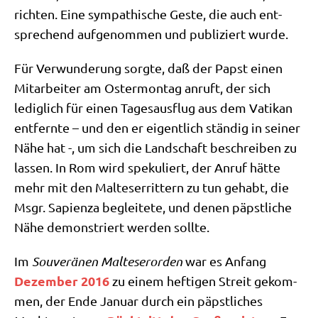
rich­ten. Eine sym­pa­thi­sche Geste, die auch ent­
spre­chend auf­ge­nom­men und publi­ziert wurde.
Für Ver­wun­de­rung sorg­te, daß der Papst einen
Mit­ar­bei­ter am Oster­mon­tag anruft, der sich
ledig­lich für einen Tages­aus­flug aus dem Vati­kan
ent­fern­te – und den er eigent­lich stän­dig in sei­ner
Nähe hat -, um sich die Land­schaft beschrei­ben zu
las­sen. In Rom wird spe­ku­liert, der Anruf hät­te
mehr mit den Mal­te­ser­rit­tern zu tun gehabt, die
Msgr. Sapi­en­za beglei­te­te, und denen päpst­li­che
Nähe demon­striert wer­den sollte.
Im
Sou­ve­rä­nen Mal­te­ser­or­den
war es Anfang
Dezem­ber 2016
zu einem hef­ti­gen Streit gekom­
men, der Ende Janu­ar durch ein päpst­li­ches