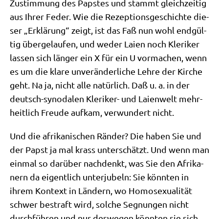
Zustim­mung des Pap­stes und stammt gleich­zei­tig
aus Ihrer Feder. Wie die Rezep­ti­ons­ge­schich­te die­
ser „Erklä­rung“ zeigt, ist das Faß nun wohl end­gül­
tig über­ge­lau­fen, und weder Lai­en noch Kle­ri­ker
las­sen sich län­ger ein X für ein U vor­ma­chen, wenn
es um die kla­re unver­än­der­li­che Leh­re der Kir­che
geht. Na ja, nicht alle natür­lich. Daß u. a. in der
deutsch-syn­oda­len Kle­ri­ker- und Lai­en­welt mehr­
heit­lich Freu­de auf­kam, ver­wun­dert nicht.
Und die afri­ka­ni­schen Rän­der? Die haben Sie und
der Papst ja mal krass unter­schätzt. Und wenn man
ein­mal so dar­über nach­denkt, was Sie den Afri­ka­
nern da eigent­lich unter­ju­beln: Sie könn­ten in
ihrem Kon­text in Län­dern, wo Homo­se­xua­li­tät
schwer bestraft wird, sol­che Seg­nun­gen nicht
durch­füh­ren und nur des­we­gen könn­ten sie sich