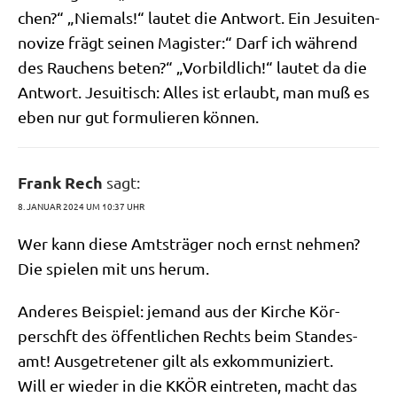
chen?“ „Nie­mals!“ lau­tet die Ant­wort. Ein Jesui­ten­
no­vi­ze frägt sei­nen Magi­ster:“ Darf ich wäh­rend
des Rau­chens beten?“ „Vor­bild­lich!“ lau­tet da die
Ant­wort. Jesui­tisch: Alles ist erlaubt, man muß es
eben nur gut for­mu­lie­ren können.
Frank Rech
sagt:
8. JANUAR 2024 UM 10:37 UHR
Wer kann die­se Amts­trä­ger noch ernst neh­men?
Die spie­len mit uns herum.
Ande­res Bei­spiel: jemand aus der Kir­che Kör­
perschft des öffent­li­chen Rechts beim Stan­des­
amt! Aus­ge­tre­te­ner gilt als exkommuniziert.
Will er wie­der in die KKÖR ein­tre­ten, macht das