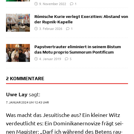
9. November 2022
1
Römische Kurie verlegt Exerzitien: Abstand von
der Rupnik-Kapelle
3. Februar 2026
1
Papstvertrauter eliminiert in seinem Bistum
das Motu proprio Summorum Pontificum
4. Januar 2019
5
2 KOMMENTARE
Uwe Lay
sagt:
7. JANUAR 2024 UM 12:43 UHR
Was macht das Jesui­ti­sche aus? Ein klei­ner Witz
ver­deut­licht es: Ein Domi­ni­ka­ner­no­vi­ze frägt sei­
nen Magi­ster: „Darf ich wäh­rend des Betens rau­