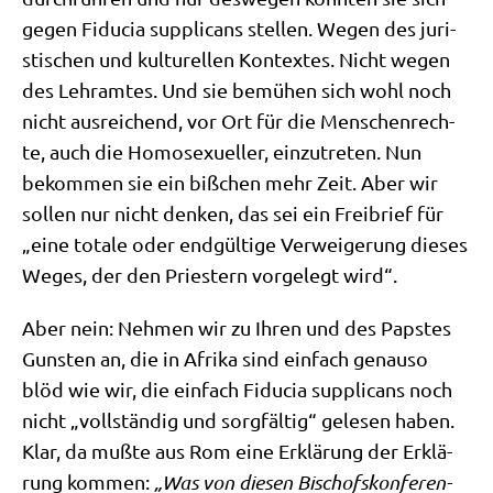
gegen Fidu­cia sup­pli­cans stel­len. Wegen des juri­
sti­schen und kul­tu­rel­len Kon­tex­tes. Nicht wegen
des Lehr­am­tes. Und sie bemü­hen sich wohl noch
nicht aus­rei­chend, vor Ort für die Men­schen­rech­
te, auch die Homo­se­xu­el­ler, ein­zu­tre­ten. Nun
bekom­men sie ein biß­chen mehr Zeit. Aber wir
sol­len nur nicht den­ken, das sei ein Frei­brief für
„eine tota­le oder end­gül­ti­ge Ver­wei­ge­rung die­ses
Weges, der den Prie­stern vor­ge­legt wird“.
Aber nein: Neh­men wir zu Ihren und des Pap­stes
Gun­sten an, die in Afri­ka sind ein­fach genau­so
blöd wie wir, die ein­fach Fidu­cia sup­pli­cans noch
nicht „voll­stän­dig und sorg­fäl­tig“ gele­sen haben.
Klar, da muß­te aus Rom eine Erklä­rung der Erklä­
rung kom­men:
„Was von die­sen Bischofs­kon­fe­ren­