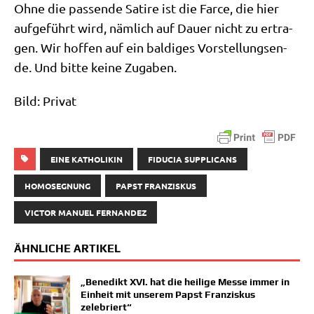
Ohne die pas­sen­de Sati­re ist die Far­ce, die hier
auf­ge­führt wird, näm­lich auf Dau­er nicht zu ertra­
gen. Wir hof­fen auf ein bal­di­ges Vor­stel­lungs­en­
de. Und bit­te kei­ne Zugaben.
Bild: Pri­vat
EINE KATHOLIKIN
FIDUCIA SUPPLICANS
HOMOSEGNUNG
PAPST FRANZISKUS
VICTOR MANUEL FERNANDEZ
ÄHNLICHE ARTIKEL
„Benedikt XVI. hat die heilige Messe immer in
Einheit mit unserem Papst Franziskus
zelebriert“