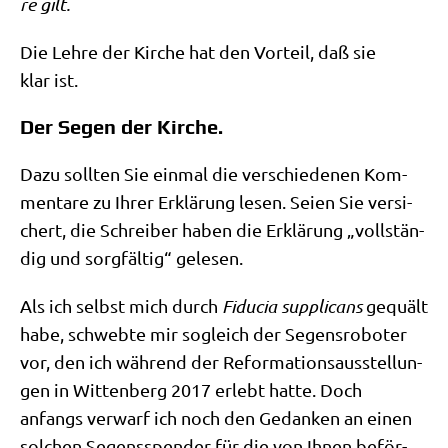
re gilt.
Die Leh­re der Kir­che hat den Vor­teil, daß sie
klar ist.
Der Segen der Kirche.
Dazu soll­ten Sie ein­mal die ver­schie­de­nen Kom­
men­ta­re zu Ihrer Erklä­rung lesen. Sei­en Sie ver­si­
chert, die Schrei­ber haben die Erklä­rung „voll­stän­
dig und sorg­fäl­tig“ gelesen.
Als ich selbst mich durch
Fidu­cia sup­pli­cans
gequält
habe, schweb­te mir sogleich der Segens­ro­bo­ter
vor, den ich wäh­rend der Refor­ma­ti­ons­aus­stel­lun­
gen in Wit­ten­berg 2017 erlebt hat­te. Doch
anfangs ver­warf ich noch den Gedan­ken an einen
sol­chen Segens­spen­der für die von Ihnen beför­