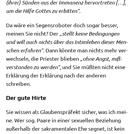
(ihrer) Sün­den aus der Imma­nenz her­vor­tre­ten […],
um die Hil­fe Got­tes zu erbitten“.
Da wäre ein Segens­ro­bo­ter doch sogar bes­ser,
mei­nen Sie nicht? Der
„stellt kei­ne Bedin­gun­gen
und will auch nichts über das Intim­le­ben die­ser Men­
schen erfah­ren“
. Dann könn­te man nichts mehr ver­
wech­seln, die Prie­ster blie­ben
„ohne Angst, miß­
ver­stan­den zu wer­den“
, und Sie müß­ten nicht eine
Erklä­rung der Erklä­rung nach der ande­ren
schreiben.
Der gute Hirte
Sie wis­sen als Glau­bens­prä­fekt sicher, was ich mei­
ne. Wer sog. Paa­re in einer sexu­el­len Bezie­hung
außer­halb der sakra­men­ta­len Ehe seg­net, ist kein