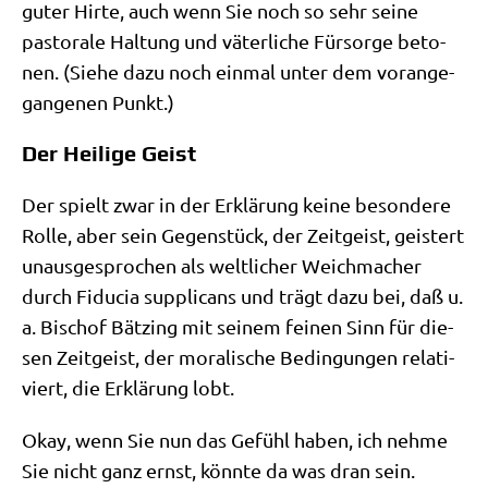
guter Hir­te, auch wenn Sie noch so sehr sei­ne
pasto­ra­le Hal­tung und väter­li­che Für­sor­ge beto­
nen. (Sie­he dazu noch ein­mal unter dem vor­an­ge­
gan­ge­nen Punkt.)
Der Heilige Geist
Der spielt zwar in der Erklä­rung kei­ne beson­de­re
Rol­le, aber sein Gegen­stück, der Zeit­geist, gei­stert
unaus­ge­spro­chen als welt­li­cher Weich­ma­cher
durch Fidu­cia sup­pli­cans und trägt dazu bei, daß u.
a. Bischof Bät­zing mit sei­nem fei­nen Sinn für die­
sen Zeit­geist, der mora­li­sche Bedin­gun­gen rela­ti­
viert, die Erklä­rung lobt.
Okay, wenn Sie nun das Gefühl haben, ich neh­me
Sie nicht ganz ernst, könn­te da was dran sein.