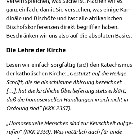
Ver­wirr­spiel­chen, was Sache ist. Machen wir es
ganz ein­fach, damit Sie ver­ste­hen, was eini­ge Kar­
di­nä­le und Bischö­fe und fast alle afri­ka­ni­schen
Bischofs­kon­fe­ren­zen direkt begrif­fen haben.
Beschrän­ken wir uns also auf die abso­lu­ten Basics.
Die Lehre der Kirche
Lesen wir ein­fach sorg­fäl­tig (sic!) den Kate­chis­mus
der katho­li­schen Kir­che:
„Gestützt auf die Hei­li­ge
Schrift, die sie als schlim­me Abir­rung bezeich­net
[…], hat die kirch­li­che Über­lie­fe­rung stets erklärt,
daß die homo­se­xu­el­len Hand­lun­gen in sich nicht in
Ord­nung sind“ (KKK 2357)
.
„
Homo­se­xu­el­le Men­schen sind zur Keusch­heit auf­ge­
ru­fen“ (KKK 2359). Was natür­lich auch für ande­