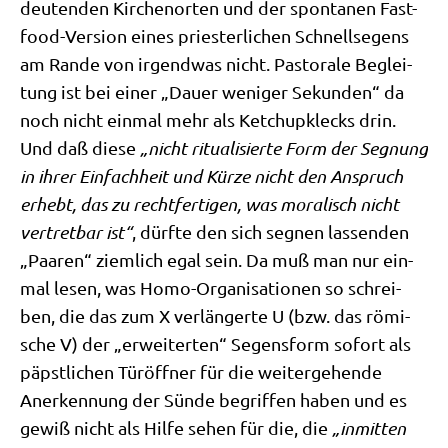
deu­ten­den Kir­chen­or­ten und der spon­ta­nen Fast-
food-Ver­si­on eines prie­ster­li­chen Schnell­se­gens
am Ran­de von irgend­was nicht. Pasto­ra­le Beglei­
tung ist bei einer „Dau­er weni­ger Sekun­den“ da
noch nicht ein­mal mehr als Ketch­up­klecks drin.
Und daß die­se
„nicht ritua­li­sier­te Form der Seg­nung
in ihrer Ein­fach­heit und Kür­ze nicht den Anspruch
erhebt, das zu recht­fer­ti­gen, was mora­lisch nicht
ver­tret­bar ist“
, dürf­te den sich seg­nen las­sen­den
„Paa­ren“ ziem­lich egal sein. Da muß man nur ein­
mal lesen, was Homo-Orga­ni­sa­tio­nen so schrei­
ben, die das zum X ver­län­ger­te U (bzw. das römi­
sche V) der „erwei­ter­ten“ Segens­form sofort als
päpst­li­chen Tür­öff­ner für die wei­ter­ge­hen­de
Aner­ken­nung der Sün­de begrif­fen haben und es
gewiß nicht als Hil­fe sehen für die, die
„inmit­ten