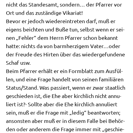
nicht das Stan­des­amt, son­dern… der Pfar­rer vor
Ort und das zustän­di­ge Vikariat!
Bevor er jedoch wie­der­ein­tre­ten darf, muß er
eigens beich­ten und Buße tun, selbst wenn er sei­
nen „Feh­ler“ dem Herrn Pfar­rer schon bekannt
hat­te: nichts da von barm­her­zi­gem Vater…oder
der Freu­de des Hir­ten über das wie­der­ge­fun­de­ne
Schaf usw.
Beim Pfar­rer erhält er ein Form­blatt zum Aus­fül­
len, und eine Fra­ge han­delt von sei­nen fami­liä­ren
Status/​Stand. Was pas­siert, wenn er zwar staat­lich
geschie­den ist, die Ehe aber kirch­lich nicht annu­
liert ist?- Soll­te aber die Ehe kirch­lich annu­liert
sein, muß er die Fra­ge mit „ledig“ beant­wor­ten;
anson­sten aber muß er in die­sem Fal­le bei Behör­
den oder ande­rem die Fra­ge immer mit „geschie­