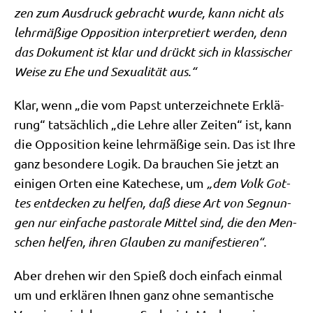
zen zum Aus­druck gebracht wur­de, kann nicht als
lehr­mä­ßi­ge Oppo­si­ti­on inter­pre­tiert wer­den, denn
das Doku­ment ist klar und drückt sich in klas­si­scher
Wei­se zu Ehe und Sexua­li­tät aus.“
Klar, wenn „die vom Papst unter­zeich­ne­te Erklä­
rung“ tat­säch­lich „die Leh­re aller Zei­ten“ ist, kann
die Oppo­si­ti­on kei­ne lehr­mä­ßi­ge sein. Das ist Ihre
ganz beson­de­re Logik. Da brau­chen Sie jetzt an
eini­gen Orten eine Kate­che­se, um
„dem Volk Got­
tes ent­decken zu hel­fen, daß die­se Art von Seg­nun­
gen nur ein­fa­che pasto­ra­le Mit­tel sind, die den Men­
schen hel­fen, ihren Glau­ben zu manifestieren“.
Aber dre­hen wir den Spieß doch ein­fach ein­mal
um und erklä­ren Ihnen ganz ohne seman­ti­sche