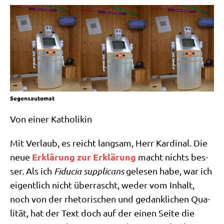
Segensautomat
Von einer Katholikin
Mit Ver­laub, es reicht lang­sam, Herr Kar­di­nal. Die
Erklä­rung zur Erklä­rung
neue
macht nichts bes­
ser. Als ich
Fidu­cia sup­pli­cans
gele­sen habe, war ich
eigent­lich nicht über­rascht, weder vom Inhalt,
noch von der rhe­to­ri­schen und gedank­li­chen Qua­
li­tät, hat der Text doch auf der einen Sei­te die