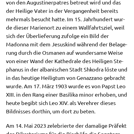
von den Augu­sti­ner­pa­tres betreut wird und das
der Hei­li­ge Vater in der Ver­gan­gen­heit bereits
mehr­mals besucht hat­te. Im 15. Jahr­hun­dert wur­
de die­ser Mari­en­ort zu einem Wall­fahrts­ziel, weil
sich der Über­lie­fe­rung zufol­ge ein Bild der
Madon­na mit dem Jesus­kind wäh­rend der Bela­ge­
rung durch die Osma­nen auf wun­der­sa­me Wei­se
von einer Wand der Kathe­dra­le des Hei­li­gen Ste­
pha­nus in der alba­ni­schen Stadt Shko­dra löste und
in das heu­ti­ge Hei­lig­tum von Gen­az­z­a­no gebracht
wur­de. Am 17. März 1903 wur­de es von Papst Leo
XIII. in den Rang einer Basi­li­ka minor erho­ben, und
heu­te begibt sich Leo XIV. als Ver­eh­rer die­ses
Bild­nis­ses dort­hin, um dort zu beten.
Am 14. Mai 2023 zele­brier­te der dama­li­ge Prä­fekt
des Dik­aste­ri­ums für die Bischö­fe die Sonn­tags­