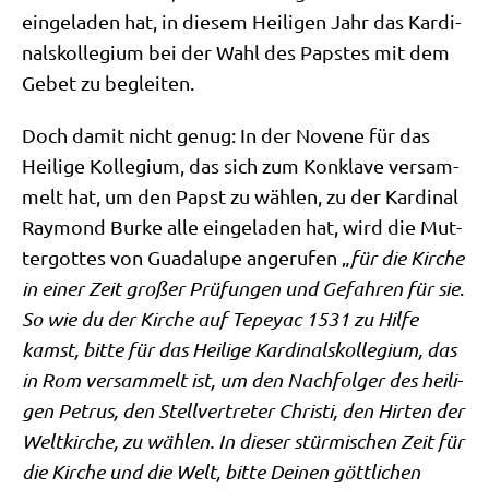
ein­ge­la­den hat, in die­sem Hei­li­gen Jahr das Kar­di­
nals­kol­le­gi­um bei der Wahl des Pap­stes mit dem
Gebet zu begleiten.
Doch damit nicht genug: In der Nove­ne für das
Hei­li­ge Kol­le­gi­um, das sich zum Kon­kla­ve ver­sam­
melt hat, um den Papst zu wäh­len, zu der Kar­di­nal
Ray­mond Bur­ke alle ein­ge­la­den hat, wird die Mut­
ter­got­tes von Gua­d­a­lu­pe ange­ru­fen „
für die Kir­che
in einer Zeit gro­ßer Prü­fun­gen und Gefah­ren für sie
.
So wie du der Kir­che auf Tepe­yac 1531 zu Hil­fe
kamst, bit­te für das Hei­li­ge Kar­di­nals­kol­le­gi­um, das
in Rom ver­sam­melt ist, um den Nach­fol­ger des hei­li­
gen Petrus, den Stell­ver­tre­ter Chri­sti, den Hir­ten der
Welt­kir­che, zu wäh­len. In die­ser stür­mi­schen Zeit für
die Kir­che und die Welt, bit­te Dei­nen gött­li­chen