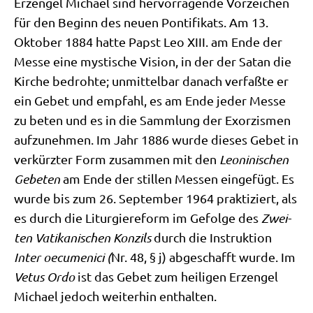
Erz­engel Micha­el sind her­vor­ra­gen­de Vor­zei­chen
für den Beginn des neu­en Pon­ti­fi­kats. Am 13.
Okto­ber 1884 hat­te Papst Leo XIII. am Ende der
Mes­se eine mysti­sche Visi­on, in der der Satan die
Kir­che bedroh­te; unmit­tel­bar danach ver­faß­te er
ein Gebet und emp­fahl, es am Ende jeder Mes­se
zu beten und es in die Samm­lung der Exor­zis­men
auf­zu­neh­men. Im Jahr 1886 wur­de die­ses Gebet in
ver­kürz­ter Form zusam­men mit den
Leo­ni­ni­schen
Gebe­ten
am Ende der stil­len Mes­sen ein­ge­fügt. Es
wur­de bis zum 26. Sep­tem­ber 1964 prak­ti­ziert, als
es durch die Lit­ur­gie­re­form im Gefol­ge des
Zwei­
ten Vati­ka­ni­schen Kon­zils
durch die Instruk­ti­on
Inter oecu­me­ni­ci (
Nr. 48, § j) abge­schafft wur­de. Im
Vetus Ordo
ist das Gebet zum hei­li­gen Erz­engel
Micha­el jedoch wei­ter­hin enthalten.