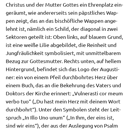
Chri­stus und der Mut­ter Got­tes ein Ehren­platz ein­
ge­räumt, wie ande­rer­seits sein päpst­li­ches Wap­
pen zeigt, das an das bischöf­li­che Wap­pen ange­
lehnt ist, näm­lich ein Schild, der dia­go­nal in zwei
Sek­to­ren geteilt ist: Oben links, auf blau­em Grund,
ist eine wei­ße Lilie abge­bil­det, die Rein­heit und
Jung­fräu­lich­keit sym­bo­li­siert, mit unmit­tel­ba­rem
Bezug zur Got­tes­mut­ter. Rechts unten, auf hel­lem
Hin­ter­grund, befin­det sich das Logo der Augu­sti­
ner: ein von einem Pfeil durch­bohr­tes Herz über
einem Buch, das an die Bekeh­rung des Vaters und
Dok­tors der Kir­che erin­nert: „Vul­nera­sti cor meum
ver­bo tuo“ („Du hast mein Herz mit dei­nem Wort
durch­bohrt“). Unter den Sym­bo­len steht der Leit­
spruch „In Illo Uno unum“ („In Ihm, der eins ist,
sind wir eins“), der aus der Aus­le­gung von Psalm