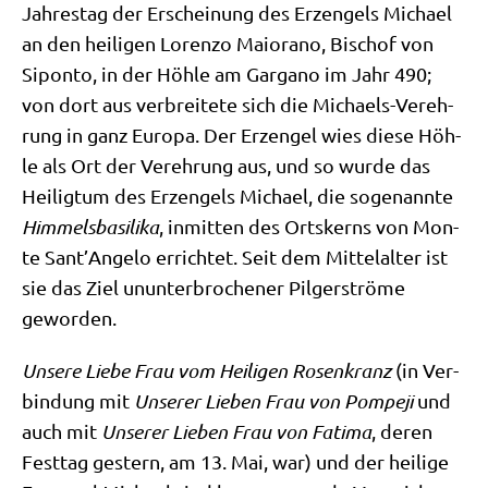
Jah­res­tag der Erschei­nung des Erz­engels Micha­el
an den hei­li­gen Loren­zo Mai­orano, Bischof von
Sipon­to, in der Höh­le am Gar­ga­no im Jahr 490;
von dort aus ver­brei­te­te sich die Micha­els-Ver­eh­
rung in ganz Euro­pa. Der Erz­engel wies die­se Höh­
le als Ort der Ver­eh­rung aus, und so wur­de das
Hei­lig­tum des Erz­engels Micha­el, die soge­nann­te
Him­mels­ba­si­li­ka
, inmit­ten des Orts­kerns von Mon­
te San­t’An­ge­lo errich­tet. Seit dem Mit­tel­al­ter ist
sie das Ziel unun­ter­bro­che­ner Pil­ger­strö­me
geworden.
Unse­re Lie­be Frau vom Hei­li­gen Rosen­kranz
(in Ver­
bin­dung mit
Unse­rer Lie­ben Frau von Pom­pe­ji
und
auch mit
Unse­rer Lie­ben Frau von Fati­ma
, deren
Fest­tag gestern, am 13. Mai, war) und der hei­li­ge