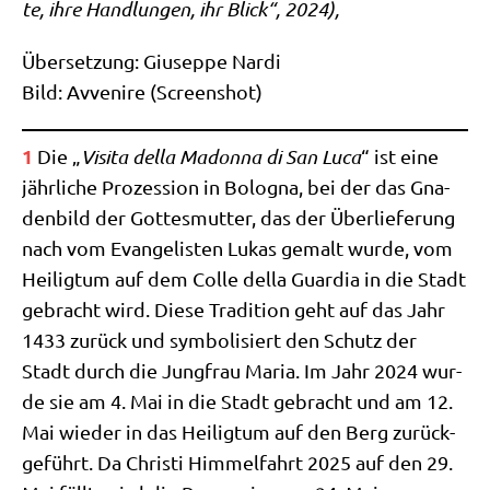
te, ihre Hand­lun­gen, ihr Blick“, 2024),
Über­set­zung: Giu­sep­pe Nar­di
Bild: Avve­ni­re (Screen­shot)
1
Die „
Visi­ta del­la Madon­na di San Luca
“ ist eine
jähr­li­che Pro­zes­si­on in Bolo­gna, bei der das Gna­
den­bild der Got­tes­mut­ter, das der Über­lie­fe­rung
nach vom Evan­ge­li­sten Lukas gemalt wur­de, vom
Hei­lig­tum auf dem Col­le del­la Guar­dia in die Stadt
gebracht wird. Die­se Tra­di­ti­on geht auf das Jahr
1433 zurück und sym­bo­li­siert den Schutz der
Stadt durch die Jung­frau Maria. Im Jahr 2024 wur­
de sie am 4. Mai in die Stadt gebracht und am 12.
Mai wie­der in das Hei­lig­tum auf den Berg zurück­
ge­führt. Da Chri­sti Him­mel­fahrt 2025 auf den 29.