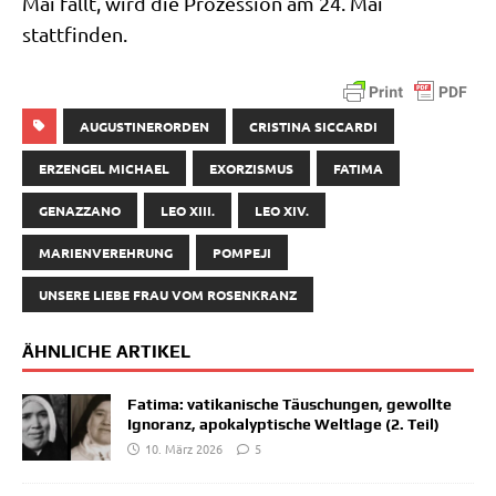
Mai fällt, wird die Pro­zes­si­on am 24. Mai
stattfinden.
AUGUSTINERORDEN
CRISTINA SICCARDI
ERZENGEL MICHAEL
EXORZISMUS
FATIMA
GENAZZANO
LEO XIII.
LEO XIV.
MARIENVEREHRUNG
POMPEJI
UNSERE LIEBE FRAU VOM ROSENKRANZ
ÄHNLICHE ARTIKEL
Fatima: vatikanische Täuschungen, gewollte
Ignoranz, apokalyptische Weltlage (2. Teil)
10. März 2026
5