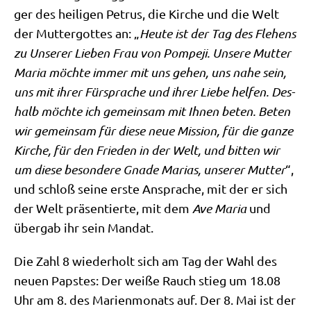
ger des hei­li­gen Petrus, die Kir­che und die Welt
der Mut­ter­got­tes an: „
Heu­te ist der Tag des Fle­hens
zu Unse­rer Lie­ben Frau von Pom­pe­ji. Unse­re Mut­ter
Maria möch­te immer mit uns gehen, uns nahe sein,
uns mit ihrer Für­spra­che und ihrer Lie­be hel­fen. Des­
halb möch­te ich gemein­sam mit Ihnen beten. Beten
wir gemein­sam für die­se neue Mis­si­on, für die gan­ze
Kir­che, für den Frie­den in der Welt, und bit­ten wir
um die­se beson­de­re Gna­de Mari­as, unse­rer Mut­ter
“,
und schloß sei­ne erste Anspra­che, mit der er sich
der Welt prä­sen­tier­te, mit dem
Ave Maria
und
über­gab ihr sein Mandat.
Die Zahl 8 wie­der­holt sich am Tag der Wahl des
neu­en Pap­stes: Der wei­ße Rauch stieg um 18.08
Uhr am 8. des Mari­en­mo­nats auf. Der 8. Mai ist der