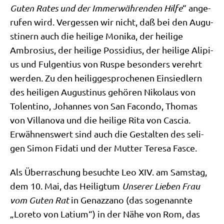
Guten Rates und der Immer­wäh­ren­den Hil­fe
“ ange­
ru­fen wird. Ver­ges­sen wir nicht, daß bei den Augu­
sti­nern auch die hei­li­ge Moni­ka, der hei­li­ge
Ambro­si­us, der hei­li­ge Pos­si­di­us, der hei­li­ge Ali­pi­
us und Ful­gen­ti­us von Rus­pe beson­ders ver­ehrt
wer­den. Zu den hei­lig­ge­spro­che­nen Ein­sied­lern
des hei­li­gen Augu­sti­nus gehö­ren Niko­laus von
Tolen­ti­no, Johan­nes von San Facon­do, Tho­mas
von Vil­lano­va und die hei­li­ge Rita von Cascia.
Erwäh­nens­wert sind auch die Gestal­ten des seli­
gen Simon Fida­ti und der Mut­ter Tere­sa Fasce.
Als Über­ra­schung besuch­te Leo XIV. am Sams­tag,
dem 10. Mai, das Hei­lig­tum
Unse­rer Lie­ben Frau
vom Guten Rat
in Gen­az­z­a­no (das soge­nann­te
„Lore­to von Lati­um“) in der Nähe von Rom, das