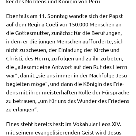
ker des Nor­dens und Köni­gin von Peru.
Eben­falls am 11. Sonn­tag wand­te sich der Papst
auf dem Regi­na Coeli vor 150.000 Men­schen an
die Got­tes­mut­ter, zunächst für die Beru­fun­gen,
indem er die jun­gen Men­schen auf­for­der­te, sich
nicht zu scheu­en, der Ein­la­dung der Kir­che und
Chri­sti, des Herrn, zu fol­gen und zu ihr zu beten,
die „alle­samt eine Ant­wort auf den Ruf des Herrn
war“, damit „sie uns immer in der Nach­fol­ge Jesu
beglei­ten möge“, und dann die Köni­gin des Frie­
dens mit ihrer mei­ster­haf­ten Rol­le der Für­spra­che
zu betrau­en, „um für uns das Wun­der des Frie­dens
zu erlangen“.
Eines steht bereits fest: Im Voka­bu­lar Leos XIV.
mit sei­nem evan­ge­li­sie­ren­den Geist wird Jesus