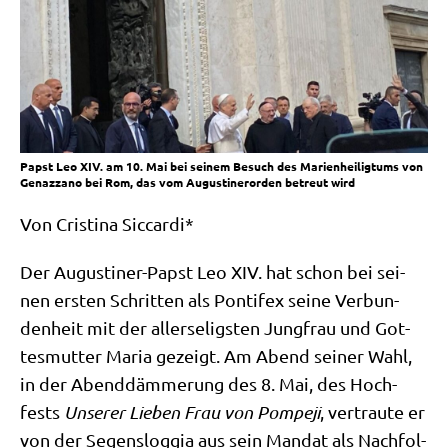
Papst Leo XIV. am 10. Mai bei seinem Besuch des Marienheiligtums von
Genazzano bei Rom, das vom Augustinerorden betreut wird
Von Cri­sti­na Siccardi*
Der Augu­sti­ner-Papst Leo XIV. hat schon bei sei­
nen ersten Schrit­ten als Pon­ti­fex sei­ne Ver­bun­
den­heit mit der aller­se­lig­sten Jung­frau und Got­
tes­mut­ter Maria gezeigt. Am Abend sei­ner Wahl,
in der Abend­däm­me­rung des 8. Mai, des Hoch­
fests
Unse­rer Lie­ben Frau von Pom­pe­ji
, ver­trau­te er
von der Segens­log­gia aus sein Man­dat als Nach­fol­