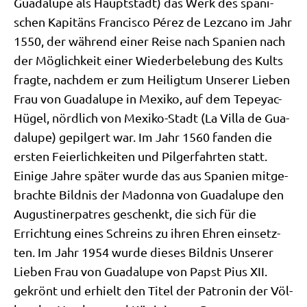
Gua­d­a­lu­pe als Haupt­stadt) das Werk des spa­ni­
schen Kapi­täns Fran­cis­co Pérez de Lez­ca­no im Jahr
1550, der wäh­rend einer Rei­se nach Spa­ni­en nach
der Mög­lich­keit einer Wie­der­be­le­bung des Kults
frag­te, nach­dem er zum Hei­lig­tum Unse­rer Lie­ben
Frau von Gua­d­a­lu­pe in Mexi­ko, auf dem Tepe­yac-
Hügel, nörd­lich von Mexi­ko-Stadt (La Vil­la de Gua­
d­a­lu­pe) gepil­gert war. Im Jahr 1560 fan­den die
ersten Fei­er­lich­kei­ten und Pil­ger­fahr­ten statt.
Eini­ge Jah­re spä­ter wur­de das aus Spa­ni­en mit­ge­
brach­te Bild­nis der Madon­na von Gua­d­a­lu­pe den
Augu­sti­ner­pa­tres geschenkt, die sich für die
Errich­tung eines Schreins zu ihren Ehren ein­setz­
ten. Im Jahr 1954 wur­de die­ses Bild­nis Unse­rer
Lie­ben Frau von Gua­d­a­lu­pe von Papst Pius XII.
gekrönt und erhielt den Titel der Patro­nin der Völ­