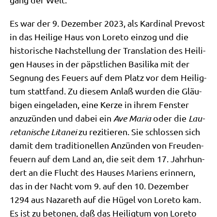
Es war der 9. Dezem­ber 2023, als Kar­di­nal Pre­vost
in das Hei­li­ge Haus von Lore­to ein­zog und die
histo­ri­sche Nach­stel­lung der Trans­la­ti­on des Hei­li­
gen Hau­ses in der päpst­li­chen Basi­li­ka mit der
Seg­nung des Feu­ers auf dem Platz vor dem Hei­lig­
tum statt­fand. Zu die­sem Anlaß wur­den die Gläu­
bi­gen ein­ge­la­den, eine Ker­ze in ihrem Fen­ster
anzu­zün­den und dabei ein
Ave Maria
oder die
Lau­
re­ta­ni­sche Lita­nei
zu rezi­tie­ren. Sie schlos­sen sich
damit dem tra­di­tio­nel­len Anzün­den von Freu­den­
feu­ern auf dem Land an, die seit dem 17. Jahr­hun­
dert an die Flucht des Hau­ses Mari­ens erin­nern,
das in der Nacht vom 9. auf den 10. Dezem­ber
1294 aus Naza­reth auf die Hügel von Lore­to kam.
Es ist zu beto­nen, daß das Hei­lig­tum von Lore­to