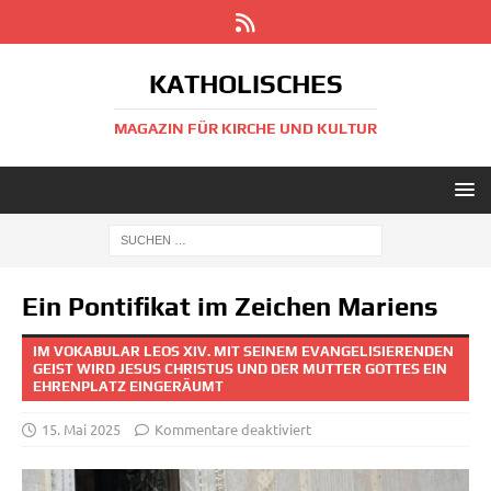
KATHOLISCHES
MAGAZIN FÜR KIRCHE UND KULTUR
Ein Pontifikat im Zeichen Mariens
IM VOKABULAR LEOS XIV. MIT SEINEM EVANGELISIERENDEN
GEIST WIRD JESUS CHRISTUS UND DER MUTTER GOTTES EIN
EHRENPLATZ EINGERÄUMT
15. Mai 2025
Kommentare deaktiviert