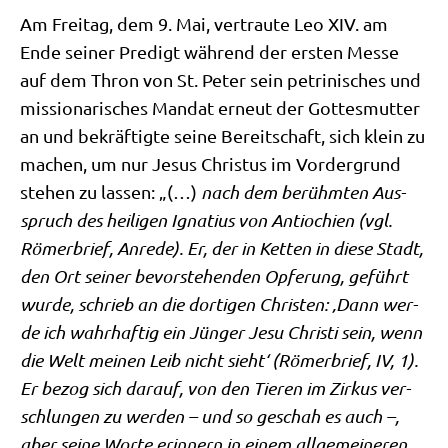
Am Frei­tag, dem 9. Mai, ver­trau­te Leo XIV. am
Ende sei­ner Pre­digt wäh­rend der ersten Mes­se
auf dem Thron von St. Peter sein petri­ni­sches und
mis­sio­na­ri­sches Man­dat erneut der Got­tes­mut­ter
an und bekräf­tig­te sei­ne Bereit­schaft, sich klein zu
machen, um nur Jesus Chri­stus im Vor­der­grund
ste­hen zu las­sen: „(…)
nach dem berühm­ten Aus­
spruch des hei­li­gen Igna­ti­us von Antio­chi­en
(vgl.
Römer­brief, Anre­de). Er, der in Ket­ten in die­se Stadt,
den Ort sei­ner bevor­ste­hen­den Opfe­rung, geführt
wur­de, schrieb an die dor­ti­gen Chri­sten: ‚Dann wer­
de ich wahr­haf­tig ein Jün­ger Jesu Chri­sti sein, wenn
die Welt mei­nen Leib nicht sieht‘ (Römer­brief, IV, 1).
Er bezog sich dar­auf, von den Tie­ren im Zir­kus ver­
schlun­gen zu wer­den – und so geschah es auch –,
aber sei­ne Wor­te erin­nern in einem all­ge­mei­ne­ren