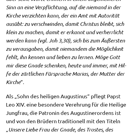
Sinn an eine Ver­pflich­tung, auf die nie­mand in der
Kir­che ver­zich­ten kann, der ein Amt mit Auto­ri­tät
aus­übt: zu ver­schwin­den, damit Chri­stus bleibt, sich
klein zu machen, damit er erkannt und ver­herr­licht
wer­den kann (vgl. Joh 3,30), sich bis zum Äußer­sten
zu ver­aus­ga­ben, damit nie­man­dem die Mög­lich­keit
fehlt, ihn ken­nen und lie­ben zu ler­nen. Möge Gott
mir die­se Gna­de schen­ken, heu­te und immer, mit Hil­
fe der zärt­li­chen Für­spra­che Mari­as, der Mut­ter der
Kir­che
“.
Als „Sohn des hei­li­gen Augu­sti­nus“ pflegt Papst
Leo XIV. eine beson­de­re Ver­eh­rung für die Hei­li­ge
Jung­frau, die Patro­nin des Augu­sti­ner­or­dens ist
und von den Brü­dern tra­di­tio­nell mit den Titeln
„
Unse­re Lie­be Frau der Gna­de, des Tro­stes, des