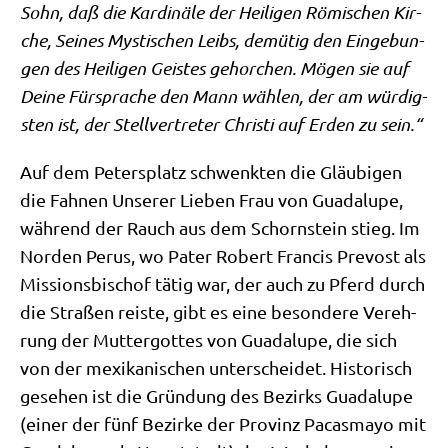
Sohn, daß die Kar­di­nä­le der Hei­li­gen Römi­schen Kir­
che, Sei­nes Mysti­schen Leibs, demü­tig den Ein­ge­bun­
gen des Hei­li­gen Gei­stes gehor­chen. Mögen sie auf
Dei­ne Für­spra­che den Mann wäh­len, der am wür­dig­
sten ist, der Stell­ver­tre­ter Chri­sti auf Erden zu sein.“
Auf dem Peters­platz schwenk­ten die Gläu­bi­gen
die Fah­nen Unse­rer Lie­ben Frau von Gua­d­a­lu­pe,
wäh­rend der Rauch aus dem Schorn­stein stieg. Im
Nor­den Perus, wo Pater Robert Fran­cis Pre­vost als
Mis­si­ons­bi­schof tätig war, der auch zu Pferd durch
die Stra­ßen rei­ste, gibt es eine beson­de­re Ver­eh­
rung der Mut­ter­got­tes von Gua­d­a­lu­pe, die sich
von der mexi­ka­ni­schen unter­schei­det. Histo­risch
gese­hen ist die Grün­dung des Bezirks Gua­d­a­lu­pe
(einer der fünf Bezir­ke der Pro­vinz Pacas­ma­yo mit