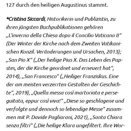
127 durch den hei­li­gen Augu­sti­nus stammt.
*Cri­sti­na Sic­car­di
, Histo­ri­ke­rin und Publi­zi­stin, zu
ihren jüng­sten Buch­pu­bli­ka­tio­nen gehö­ren
„L’inverno del­la Chie­sa dopo il Con­ci­lio Vati­ca­no II“
(Der Win­ter der Kir­che nach dem Zwei­ten Vati­ka­ni­
schen Kon­zil. Ver­än­de­run­gen und Ursa­chen, 2013);
„San Pio X“ („Der hei­li­ge Pius X. Das Leben des Pap­
stes, der die Kir­che geord­net und erneu­ert hat“,
2014), „San Fran­ces­co“ („Hei­li­ger Fran­zis­kus. Eine
der am mei­sten ver­zerr­ten Gestal­ten der Geschich­
te“, 2019), „Quella mes­sa così mar­to­ria­ta e per­se­
gui­ta­ta, eppur così viva!“ „Die­se so geschla­ge­ne und
ver­folg­te und den­noch so leben­di­ge Mes­se“ zusam­
men mit P. Davi­de Pagli­a­ra­ni, 2021), „San­ta Chia­ra
sen­za fil­tri“ („Die hei­li­ge Kla­ra unge­fil­tert. Ihre Wor­