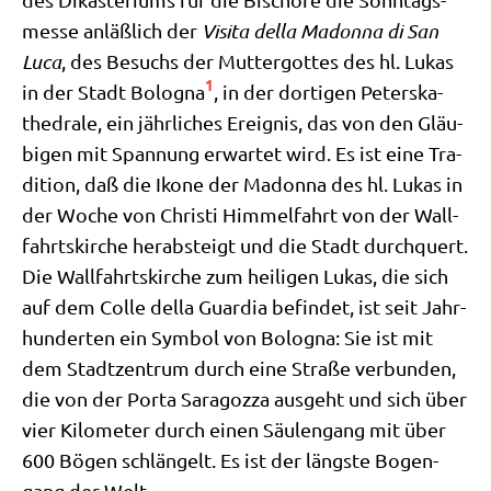
mes­se anläß­lich der
Visi­ta del­la Madon­na di San
Luca
, des Besuchs der Mut­ter­got­tes des hl. Lukas
1
in der Stadt Bolo­gna
, in der dor­ti­gen Peter­s­ka­
the­dra­le, ein jähr­li­ches Ereig­nis, das von den Gläu­
bi­gen mit Span­nung erwar­tet wird. Es ist eine Tra­
di­ti­on, daß die Iko­ne der Madon­na des hl. Lukas in
der Woche von Chri­sti Him­mel­fahrt von der Wall­
fahrts­kir­che her­ab­steigt und die Stadt durch­quert.
Die Wall­fahrts­kir­che zum hei­li­gen Lukas, die sich
auf dem Col­le del­la Guar­dia befin­det, ist seit Jahr­
hun­der­ten ein Sym­bol von Bolo­gna: Sie ist mit
dem Stadt­zen­trum durch eine Stra­ße ver­bun­den,
die von der Por­ta Sara­goz­za aus­geht und sich über
vier Kilo­me­ter durch einen Säu­len­gang mit über
600 Bögen schlän­gelt. Es ist der läng­ste Bogen­
gang der Welt.