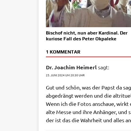
Bischof nicht, nun aber Kardinal. Der
kuriose Fall des Peter Okpaleke
1 KOMMENTAR
Dr. Joachim Heimerl
sagt:
25. JUNI 2024 UM 20:30 UHR
Gut und schön, was der Papst da sagt,
abge­drängt wer­den und die alt­ri­tu
Wenn ich die Fotos anschaue, wirkt da
alte Mes­se und ihre Anhän­ger, und 
der ist das die Wahr­heit und alles and