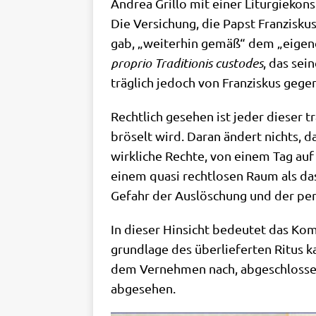
Andrea Gril­lo mit einer Lit­ur­gie­kon­
Die Ver­si­chung, die Papst Fran­zis­
gab, „wei­ter­hin gemäß“ dem „eige­nen
pro­prio Tra­di­tio­nis cus­to­des
, das sei
träg­lich jedoch von Fran­zis­kus geg
Recht­lich gese­hen ist jeder die­ser tra
brö­selt wird. Dar­an ändert nichts, d
wirk­li­che Rech­te, von einem Tag auf
einem qua­si recht­lo­sen Raum als das g
Gefahr der Aus­lö­schung und der per­m
In die­ser Hin­sicht bedeu­tet das Kom
grund­la­ge des über­lie­fer­ten Ritus k
dem Ver­neh­men nach, abge­schlos­sen
abgesehen.