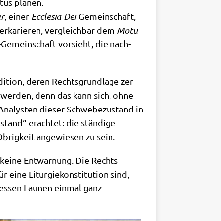
itus pla­nen.
er
, einer
Eccle­sia-Dei
-Gemein­schaft,
r­ka­rie­ren, ver­gleich­bar dem
Motu
-Gemein­schaft vor­sieht, die nach­
­di­ti­on, deren Rechts­grund­la­ge zer­
ten wer­den, denn das kann sich, ohne
na­ly­sten die­ser Schwe­be­zu­stand in
­stand“ erach­tet: die stän­di­ge
brig­keit ange­wie­sen zu sein.
 kei­ne Ent­war­nung. Die Rechts­
ine Lit­ur­gie­kon­sti­tu­ti­on sind,
es­sen Lau­nen ein­mal ganz