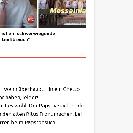
 ist ein schwerwiegender
htmißbrauch“
 – wenn über­haupt – in ein Ghet­to
hr haben, leider!
st es wohl. Der Papst ver­ach­tet die
n den alten Ritus Front machen. Lei­
 Her­ren beim Papstbesuch.