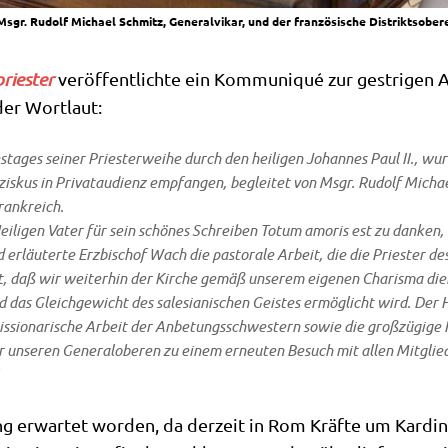
sgr. Rudolf Michael Schmitz, Generalvikar, und der französische Distriktsobere
rie­ster
ver­öf­fent­lich­te ein Kom­mu­ni­qué zur gest­ri­gen A
 der Wortlaut:
ta­ges sei­ner Prie­ster­wei­he durch den hei­li­gen Johan­nes Paul II., wur
n­zis­kus in Pri­vat­au­di­enz emp­fan­gen, beglei­tet von Msgr. Rudolf Micha
Frank­reich.
i­li­gen Vater für sein schö­nes Schrei­ben
Totum amo­ris est
zu dan­ken,
erläu­ter­te Erz­bi­schof Wach die pasto­ra­le Arbeit, die die Prie­ster d
t, daß wir wei­ter­hin der Kir­che gemäß unse­rem eige­nen Cha­ris­ma die­
das Gleich­ge­wicht des sale­sia­ni­schen Gei­stes ermög­licht wird. Der He
is­sio­na­ri­sche Arbeit der Anbe­tungs­schwe­stern sowie die groß­zü­gi­g
r unse­ren Gene­ral­obe­ren zu einem erneu­ten Besuch mit allen Mit­glie­
 erwar­tet wor­den, da der­zeit in Rom Kräf­te um Kar­di­n