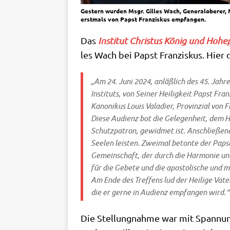
Gestern wurden Msgr. Gilles Wach, Generaloberer, M
erstmals von Papst Franziskus empfangen.
Das
Insti­tut Chri­stus König und Hohe­p
les Wach bei Papst Fran­zis­kus. Hier
„Am 24. Juni 2024, anläß­lich des 45. Jah­res­
Insti­tuts, von Sei­ner Hei­lig­keit Papst Fra
Kano­ni­kus Lou­is Vala­dier, Pro­vin­zi­al von 
Die­se Audi­enz bot die Gele­gen­heit, dem He
Schutz­pa­tron, gewid­met ist. Anschlie­ßend 
See­len lei­sten. Zwei­mal beton­te der Paps
Gemein­schaft, der durch die Har­mo­nie und 
für die Gebe­te und die apo­sto­li­sche und m
Am Ende des Tref­fens lud der Hei­li­ge Vate
die er ger­ne in Audi­enz emp­fan­gen wird.“
Die Stel­lung­nah­me war mit Span­nung