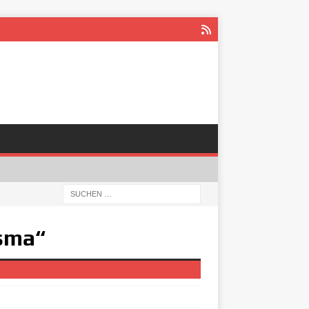
isma“