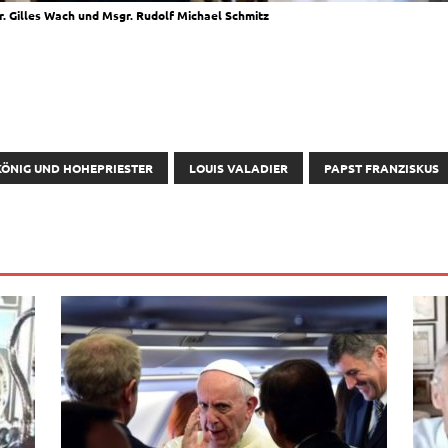
sgr. Gil­les Wach und Msgr. Rudolf Micha­el Schmitz
 KÖNIG UND HOHEPRIESTER
LOUIS VALADIER
PAPST FRANZISKUS