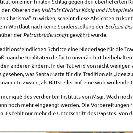
sti­tu­ti­on einen fina­len Schlag gegen den über­lie­fer­ten R
kus den Obe­ren des
Insti­tuts Chri­stus König und Hohe­prie­st
 Cha­ris­ma“ zu wir­ken, scheint die­se Absich­ten zu kon­te
­nem Wort­laut nach kei­ne Son­der­stel­lung der
Eccle­sia-Dei
en­über der
Petrus­bru­der­schaft
gewährt wur­de.
­di­ti­ons­feind­li­chen Schrit­te eine Nie­der­la­ge für die Tra
aß man­che Rea­li­tä­ten de fac­to unver­än­dert bei­be­hal­
 den ande­ren ändern. In der Tat wird von nicht weni­gen A
ese­hen, was San­ta Mar­ta für die Tra­di­ti­on als „Ide­al­zu
a­nen­te Zwang, als Bitt­stel­ler auf eine wohl­wol­len­de O
­mu­ni­qué des ver­dien­ten Insti­tuts von Msgr. Wach noch
ann noch mehr ein­ge­engt wer­den. Die Vor­be­rei­tun­gen für e
. Es fehlt nur mehr die Unter­schrift des Pap­stes. Von d