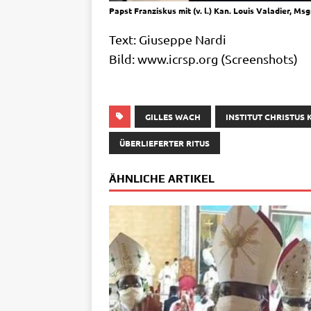
Papst Fran­zis­kus mit (v. l.) Kan. Lou­is Vala­dier, M
Text: Giu­sep­pe Nar­di
Bild: www​.icrsp​.org (Screen­shots)
GILLES WACH
INSTITUT CHRISTUS
ÜBERLIEFERTER RITUS
ÄHNLICHE ARTIKEL