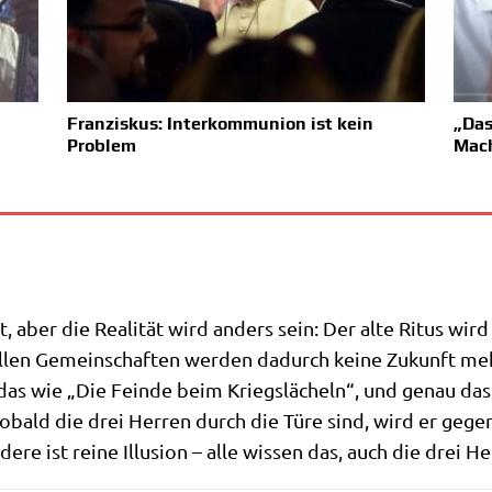
Franziskus: Interkommunion ist kein
„Das
Problem
Mac
 aber die Rea­li­tät wird anders sein: Der alte Ritus wird
­el­len Gemein­schaf­ten wer­den dadurch kei­ne Zukunft me
s wie „Die Fein­de beim Kriegs­lä­cheln“, und genau das i
sobald die drei Her­ren durch die Türe sind, wird er gege
e­re ist rei­ne Illu­si­on – alle wis­sen das, auch die drei