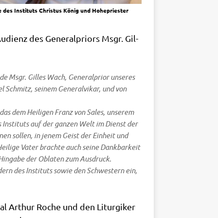
 des Instituts Christus König und Hohepriester
udi­enz des Gene­ral­pri­o­rs Msgr. Gil­
­de Msgr. Gil­les Wach, Gene­ral­pri­or unse­res
­el Schmitz, sei­nem Gene­ral­vi­kar, und von
 das dem Hei­li­gen Franz von Sales, unse­rem
es Insti­tuts auf der gan­zen Welt im Dienst der
nen sol­len, in jenem Geist der Ein­heit und
i­li­ge Vater brach­te auch sei­ne Dank­bar­keit
e Hin­ga­be der Obla­ten zum Aus­druck.
dern des Insti­tuts sowie den Schwe­stern ein,
al Arthur Roche und den Lit­ur­gi­ker