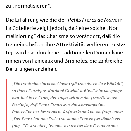
zu „nor­ma­li­sie­ren“.
Die Erfah­rung wie die der
Petits Frè­res de Marie
in
La Cotel­le­rie zeigt jedoch, daß eine sol­che „Nor­
ma­li­sie­rung“ das Cha­ris­ma so ver­än­dert, daß die
Gemein­schaf­ten ihre Attrak­ti­vi­tät ver­lie­ren. Bestä­
tigt wird das durch die tra­di­tio­nel­len Domi­ni­ka­ne­
rin­nen von Fan­jeaux und Bri­gno­les, die zahl­rei­che
Beru­fun­gen anziehen.
„Die römi­schen Inter­ven­tio­nen glän­zen durch ihre Will­kür“,
so
Paix Lit­ur­gi­que
. Kar­di­nal Ouel­let ent­hüll­te im ver­gan­ge­
nen Juni in
La Croix
, der Tages­zei­tung der fran­zö­si­schen
Bischö­fe, daß Papst Fran­zis­kus die Ange­le­gen­heit
Pontcallec mit beson­de­rer Auf­merk­sam­keit ver­folgt habe:
„Der Papst hat den Fall in all sei­nen Pha­sen per­sön­lich ver­
folgt.“ Erstaun­lich, han­delt es sich bei dem Frau­en­or­den