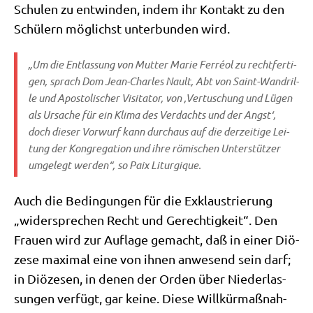
Schu­len zu ent­win­den, indem ihr Kon­takt zu den
Schü­lern mög­lichst unter­bun­den wird.
„Um die Ent­las­sung von Mut­ter Marie Fer­ré­ol zu recht­fer­ti­
gen, sprach Dom Jean-Charles Nault, Abt von Saint-Wandril­
le und Apo­sto­li­scher Visi­ta­tor, von ‚
Ver­tu­schung und Lügen
als Ursa­che für ein Kli­ma des Ver­dachts und der Angst
‘,
doch die­ser Vor­wurf kann durch­aus auf die der­zei­ti­ge Lei­
tung der Kon­gre­ga­ti­on und ihre römi­schen Unter­stüt­zer
umge­legt wer­den“, so
Paix Lit­ur­gi­que
.
Auch die Bedin­gun­gen für die Exklau­strie­rung
„wider­spre­chen Recht und Gerech­tig­keit“. Den
Frau­en wird zur Auf­la­ge gemacht, daß in einer Diö­
ze­se maxi­mal eine von ihnen anwe­send sein darf;
in Diö­ze­sen, in denen der Orden über Nie­der­las­
sun­gen ver­fügt, gar kei­ne. Die­se Will­kür­maß­nah­