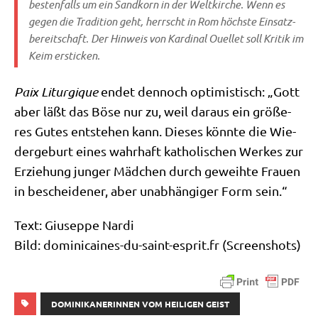
besten­falls um ein Sand­korn in der Welt­kir­che. Wenn es
gegen die Tra­di­ti­on geht, herrscht in Rom höch­ste Ein­satz­
be­reit­schaft. Der Hin­weis von Kar­di­nal Ouel­let soll Kri­tik im
Keim ersticken.
Paix Lit­ur­gi­que
endet den­noch opti­mi­stisch: „Gott
aber läßt das Böse nur zu, weil dar­aus ein grö­ße­
res Gutes ent­ste­hen kann. Die­ses könn­te die Wie­
der­ge­burt eines wahr­haft katho­li­schen Wer­kes zur
Erzie­hung jun­ger Mäd­chen durch geweih­te Frau­en
in beschei­de­ner, aber unab­hän­gi­ger Form sein.“
Text: Giu­sep­pe Nar­di
Bild: domi​ni​cai​nes​-du​-saint​-esprit​.fr (Screen­shots)
DOMINIKANERINNEN VOM HEILIGEN GEIST