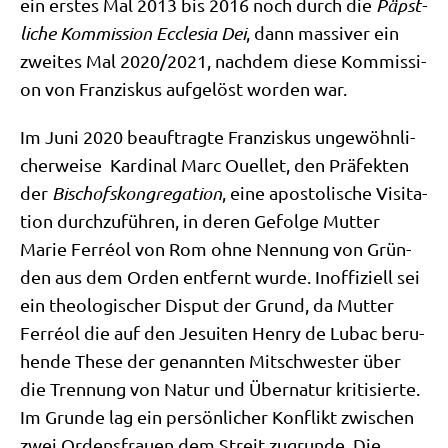
ein erstes Mal 2013 bis 2016 noch durch die
Päpst­
li­che Kom­mis­si­on Eccle­sia Dei
, dann mas­si­ver ein
zwei­tes Mal 2020/​2021, nach­dem die­se Kom­mis­si­
on von Fran­zis­kus auf­ge­löst wor­den war.
Im Juni 2020 beauf­trag­te Fran­zis­kus unge­wöhn­li­
cher­wei­se Kar­di­nal Marc Ouel­let, den Prä­fek­ten
der
Bischofs­kon­gre­ga­ti­on
, eine apo­sto­li­sche Visi­ta­
ti­on durch­zu­füh­ren, in deren Gefol­ge Mut­ter
Marie Fer­ré­ol von Rom ohne Nen­nung von Grün­
den aus dem Orden ent­fernt wur­de. Inof­fi­zi­ell sei
ein theo­lo­gi­scher Dis­put der Grund, da Mut­ter
Fer­ré­ol die auf den Jesui­ten Hen­ry de Lubac beru­
hen­de The­se der genann­ten Mit­schwe­ster über
die Tren­nung von Natur und Über­na­tur kri­ti­sier­te.
Im Grun­de lag ein per­sön­li­cher Kon­flikt zwi­schen
zwei Ordens­frau­en dem Streit zugrun­de. Die