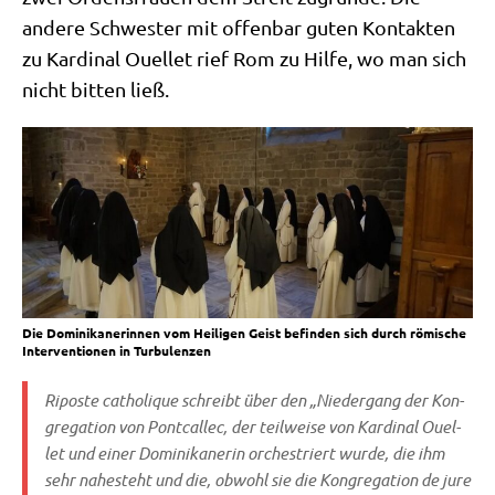
ande­re Schwe­ster mit offen­bar guten Kon­tak­ten
zu Kar­di­nal Ouel­let rief Rom zu Hil­fe, wo man sich
nicht bit­ten ließ.
Die Domi­ni­ka­ne­rin­nen vom Hei­li­gen Geist befin­den sich durch römi­sche
Inter­ven­tio­nen in Turbulenzen
Ripo­ste catho­li­que
schreibt über den „Nie­der­gang der Kon­
gre­ga­ti­on von Pontcallec, der teil­wei­se von Kar­di­nal Ouel­
let und einer Domi­ni­ka­ne­rin orche­striert wur­de, die ihm
sehr nahe­steht und die, obwohl sie die Kon­gre­ga­ti­on de jure