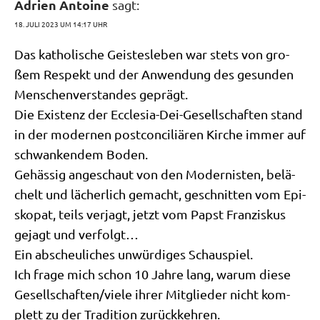
Adrien Antoine
sagt:
18. JULI 2023 UM 14:17 UHR
Das katho­li­sche Gei­stes­le­ben war stets von gro­
ßem Respekt und der Anwen­dung des gesun­den
Men­schen­ver­stan­des geprägt.
Die Exi­stenz der Eccle­sia-Dei-Gesell­schaf­ten stand
in der moder­nen post­con­ci­liä­ren Kir­che immer auf
schwan­ken­dem Boden.
Gehäs­sig ange­schaut von den Moder­ni­sten, belä­
chelt und lächer­lich gemacht, geschnit­ten vom Epi­
sko­pat, teils ver­jagt, jetzt vom Papst Fran­zis­kus
gejagt und verfolgt…
Ein abscheu­li­ches unwür­di­ges Schauspiel.
Ich fra­ge mich schon 10 Jah­re lang, war­um die­se
Gesellschaften/​viele ihrer Mit­glie­der nicht kom­
plett zu der Tra­di­ti­on zurückkehren.