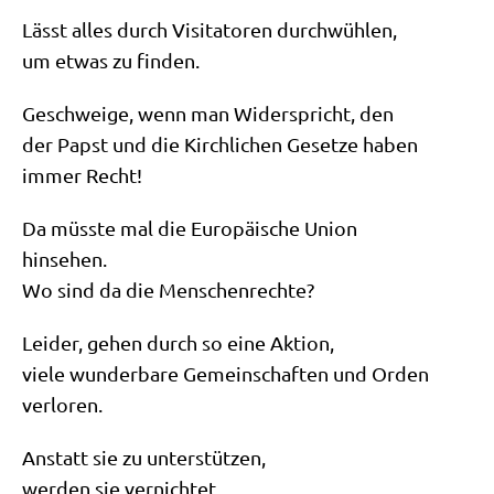
Lässt alles durch Visi­ta­to­ren durchwühlen,
um etwas zu finden.
Geschwei­ge, wenn man Wider­spricht, den
der Papst und die Kirch­li­chen Geset­ze haben
immer Recht!
Da müss­te mal die Euro­päi­sche Union
hinsehen.
Wo sind da die Menschenrechte?
Lei­der, gehen durch so eine Aktion,
vie­le wun­der­ba­re Gemein­schaf­ten und Orden
verloren.
Anstatt sie zu unterstützen,
wer­den sie vernichtet.