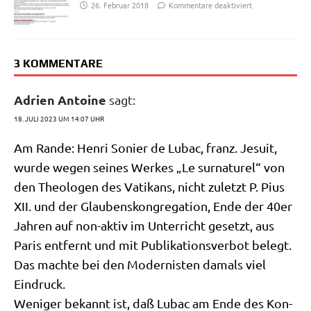
26. Februar 2018
Kommentare deaktiviert
3 KOMMENTARE
Adrien Antoine
sagt:
18. JULI 2023 UM 14:07 UHR
Am Ran­de: Hen­ri Sonier de Lubac, franz. Jesu­it,
wur­de wegen sei­nes Wer­kes „Le sur­na­tu­rel“ von
den Theo­lo­gen des Vati­kans, nicht zuletzt P. Pius
XII. und der Glau­bens­kon­gre­ga­ti­on, Ende der 40er
Jah­ren auf non-aktiv im Unter­richt gesetzt, aus
Paris ent­fernt und mit Publi­ka­ti­ons­ver­bot belegt.
Das mach­te bei den Moder­ni­sten damals viel
Eindruck.
Weni­ger bekannt ist, daß Lubac am Ende des Kon­