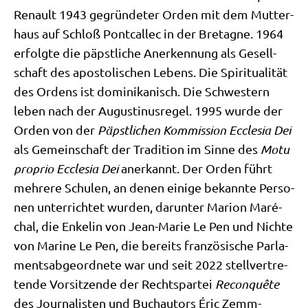
Renault 1943 gegrün­de­ter Orden mit dem Mut­ter­
haus auf Schloß Pontcallec in der Bre­ta­gne. 1964
erfolg­te die päpst­li­che Aner­ken­nung als Gesell­
schaft des apo­sto­li­schen Lebens. Die Spi­ri­tua­li­tät
des Ordens ist domi­ni­ka­nisch. Die Schwe­stern
leben nach der Augu­sti­nus­re­gel. 1995 wur­de der
Orden von der
Päpst­li­chen Kom­mis­si­on Eccle­sia Dei
als Gemein­schaft der Tra­di­ti­on im Sin­ne des
Motu
pro­prio Eccle­sia Dei
aner­kannt. Der Orden führt
meh­re­re Schu­len, an denen eini­ge bekann­te Per­so­
nen unter­rich­tet wur­den, dar­un­ter Mari­on Maré­
chal, die Enke­lin von Jean-Marie Le Pen und Nich­te
von Mari­ne Le Pen, die bereits fran­zö­si­sche Par­la­
ments­ab­ge­ord­ne­te war und seit 2022 stell­ver­tre­
ten­de Vor­sit­zen­de der Rechts­par­tei
Recon­quête
des Jour­na­li­sten und Buch­au­tors Éric Zemm­