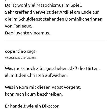
Da ist wohl viel Maso­chis­mus im Spiel.
Sehr tref­fend ver­weist der Arti­kel am Ende auf
die im Schul­dienst ste­hen­den Domi­ni­ka­ne­rin­nen
von Fanjeaux.
Deo iuvan­te vincemus.
copertino
sagt:
19. JULI 2023 UM 10:23 UHR
Was muss noch alles gesche­hen, daß die Hirten,
all mit den Chri­sten aufwachen?
Was in Rom mit die­sen Papst vorgeht,
kann man kaum beschreiben.
Er han­delt wie ein Diktator.