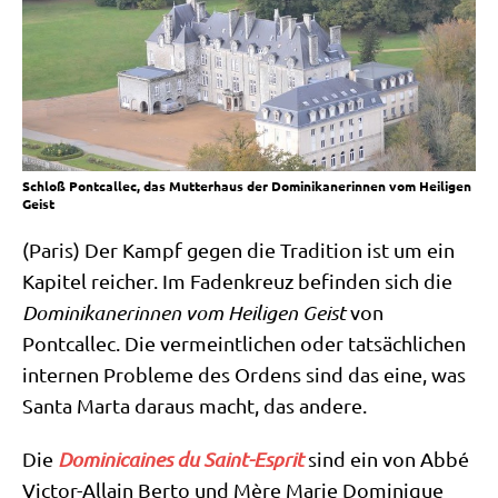
Schloß Pontcallec, das Mutterhaus der Dominikanerinnen vom Heiligen
Geist
(Paris) Der Kampf gegen die Tra­di­ti­on ist um ein
Kapi­tel rei­cher. Im Faden­kreuz befin­den sich die
Domi­ni­ka­ne­rin­nen vom Hei­li­gen Geist
von
Pontcallec. Die ver­meint­li­chen oder tat­säch­li­chen
inter­nen Pro­ble­me des Ordens sind das eine, was
San­ta Mar­ta dar­aus macht, das andere.
Die
Domi­ni­cai­nes du Saint-Esprit
sind ein von Abbé
Vic­tor-Allain Ber­to und Mère Marie Domi­ni­que