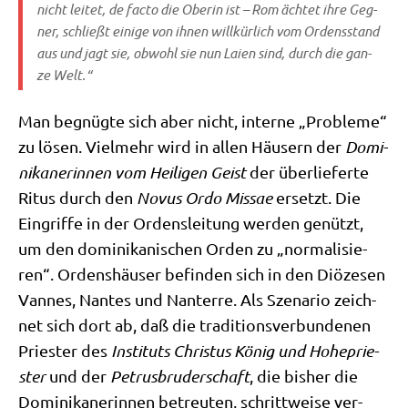
nicht lei­tet, de fac­to die Obe­rin ist – Rom äch­tet ihre Geg­
ner, schließt eini­ge von ihnen will­kür­lich vom Ordens­stand
aus und jagt sie, obwohl sie nun Lai­en sind, durch die gan­
ze Welt.“
Man begnüg­te sich aber nicht, inter­ne „Pro­ble­me“
zu lösen. Viel­mehr wird in allen Häu­sern der
Domi­
ni­ka­ne­rin­nen vom Hei­li­gen Geist
der über­lie­fer­te
Ritus durch den
Novus Ordo Mis­sae
ersetzt. Die
Ein­grif­fe in der Ordens­lei­tung wer­den genützt,
um den domi­ni­ka­ni­schen Orden zu „nor­ma­li­sie­
ren“. Ordens­häu­ser befin­den sich in den Diö­ze­sen
Van­nes, Nan­tes und Nan­terre. Als Sze­na­rio zeich­
net sich dort ab, daß die tra­di­ti­ons­ver­bun­de­nen
Prie­ster des
Insti­tuts Chri­stus König und Hohe­prie­
ster
und der
Petrus­bru­der­schaft
, die bis­her die
Domi­ni­ka­ne­rin­nen betreu­ten, schritt­wei­se ver­