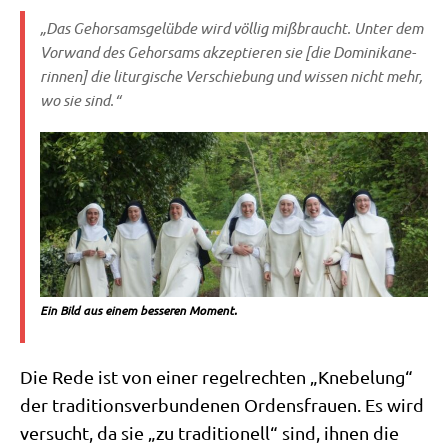
„Das Gehor­sams­ge­lüb­de wird völ­lig miß­braucht. Unter dem
Vor­wand des Gehor­sams akzep­tie­ren sie [die Domi­ni­ka­ne­
rin­nen] die lit­ur­gi­sche Ver­schie­bung und wis­sen nicht mehr,
wo sie sind.“
Ein Bild aus einem bes­se­ren Moment.
Die Rede ist von einer regel­rech­ten „Kne­be­lung“
der tra­di­ti­ons­ver­bun­de­nen Ordens­frau­en. Es wird
ver­sucht, da sie „zu tra­di­tio­nell“ sind, ihnen die