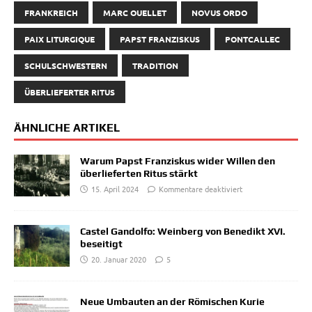
FRANKREICH
MARC OUELLET
NOVUS ORDO
PAIX LITURGIQUE
PAPST FRANZISKUS
PONTCALLEC
SCHULSCHWESTERN
TRADITION
ÜBERLIEFERTER RITUS
ÄHNLICHE ARTIKEL
Warum Papst Franziskus wider Willen den
überlieferten Ritus stärkt
15. April 2024
Kommentare deaktiviert
Castel Gandolfo: Weinberg von Benedikt XVI.
beseitigt
20. Januar 2020
5
Neue Umbauten an der Römischen Kurie