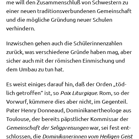
me will den Zusam­men­schluß von Schwe­stern zu
einer neu­en tra­di­ti­ons­ver­bun­de­nen Gemein­schaft
und die mög­li­che Grün­dung neu­er Schu­len
verhindern.
Inzwi­schen gehen auch die Schü­le­rin­nen­zah­len
zurück, was ver­schie­de­ne Grün­de haben mag, aber
sicher auch mit der römi­schen Ein­mi­schung und
dem Umbau zu tun hat.
Es weist eini­ges dar­auf hin, daß der Orden „töd­
lich getrof­fen“ ist, so
Paix Lit­ur­gi­que
. Rom, so der
Vor­wurf, küm­me­re dies aber nicht, im Gegen­teil.
Pater Hen­ry Don­ne­aud, Domi­ni­ka­ner­theo­lo­ge aus
Tou­lou­se, der bereits päpst­li­cher Kom­mis­sar der
Gemein­schaft der Selig­prei­sun­gen
war, sei fest ent­
schlos­sen, die
Domi­ni­ka­ne­rin­nen vom Hei­li­gen Geist