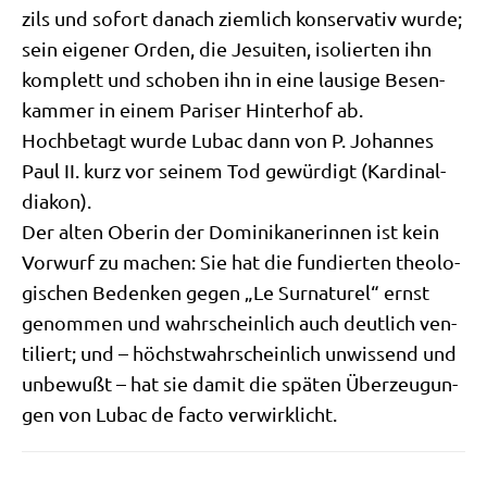
zils und sofort danach ziem­lich kon­ser­va­tiv wur­de;
sein eige­ner Orden, die Jesui­ten, iso­lier­ten ihn
kom­plett und scho­ben ihn in eine lau­si­ge Besen­
kam­mer in einem Pari­ser Hin­ter­hof ab.
Hoch­be­tagt wur­de Lubac dann von P. Johan­nes
Paul II. kurz vor sei­nem Tod gewür­digt (Kar­di­nal­
dia­kon).
Der alten Obe­rin der Domi­ni­ka­ne­rin­nen ist kein
Vor­wurf zu machen: Sie hat die fun­dier­ten theo­lo­
gi­schen Beden­ken gegen „Le Sur­na­tu­rel“ ernst
genom­men und wahr­schein­lich auch deut­lich ven­
ti­liert; und – höchst­wahr­schein­lich unwis­send und
unbe­wußt – hat sie damit die spä­ten Über­zeu­gun­
gen von Lubac de fac­to verwirklicht.