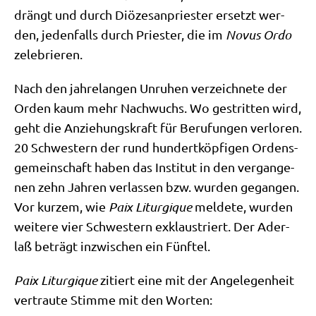
drängt und durch Diö­ze­san­prie­ster ersetzt wer­
den, jeden­falls durch Prie­ster, die im
Novus Ordo
zelebrieren.
Nach den jah­re­lan­gen Unru­hen ver­zeich­ne­te der
Orden kaum mehr Nach­wuchs. Wo gestrit­ten wird,
geht die Anzie­hungs­kraft für Beru­fun­gen ver­lo­ren.
20 Schwe­stern der rund hun­dert­köp­fi­gen Ordens­
ge­mein­schaft haben das Insti­tut in den ver­gan­ge­
nen zehn Jah­ren ver­las­sen bzw. wur­den gegan­gen.
Vor kur­zem, wie
Paix Lit­ur­gi­que
mel­de­te, wur­den
wei­te­re vier Schwe­stern exklau­striert. Der Ader­
laß beträgt inzwi­schen ein Fünftel.
Paix Lit­ur­gi­que
zitiert eine mit der Ange­le­gen­heit
ver­trau­te Stim­me mit den Worten: