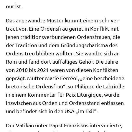
our ist.
Das ange­wand­te Muster kommt einem sehr ver­
traut vor. Eine Ordens­frau geriet in Kon­flikt mit
jenen tra­di­ti­ons­ver­bun­de­nen Ordens­frau­en, die
der Tra­di­ti­on und dem Grün­dungs­cha­ris­ma des
Ordens treu blei­ben woll­ten. Sie wand­te sich an
Rom und fand dort auf­fäl­li­ges Gehör. Die Jah­re
von 2010 bis 2021 waren von die­sen Kon­flik­ten
geprägt. Mut­ter Marie Fer­ré­ol, „eine beschei­de­ne
bre­to­ni­sche Ordens­frau“, so Phil­ip­pe de Labriol­le
in einem Kom­men­tar für Paix Lit­ur­gi­que, wur­de
inzwi­schen aus Orden und Ordens­stand ent­las­sen
und befin­det sich in den USA „im Exil“.
Der Vati­kan unter Papst Fran­zis­kus inter­ve­nier­te,