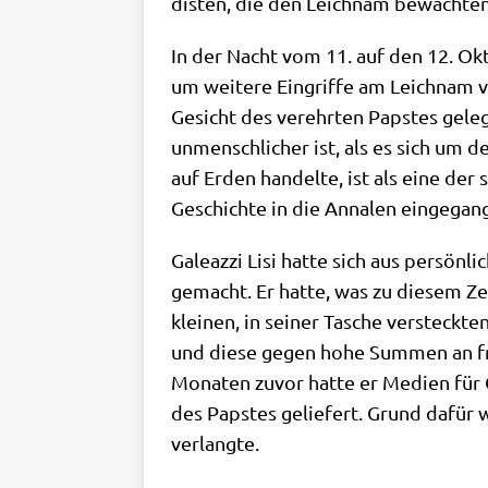
di­sten, die den Leich­nam bewach­te
In der Nacht vom 11. auf den 12. Ok
um wei­te­re Ein­grif­fe am Leich­nam
Gesicht des ver­ehr­ten Pap­stes geleg
unmensch­li­cher ist, als es sich um de
auf Erden han­del­te, ist als eine der 
Geschich­te in die Anna­len eingegan
Gale­az­zi Lisi hat­te sich aus per­sön­li
gemacht. Er hat­te, was zu die­sem Ze
klei­nen, in sei­ner Tasche ver­steck
und die­se gegen hohe Sum­men an fran
Mona­ten zuvor hat­te er Medi­en für 
des Pap­stes gelie­fert. Grund dafür wa
verlangte.