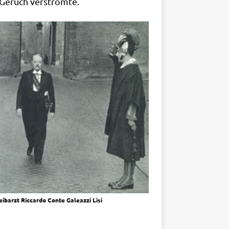
n Geruch verströmte.
eib­arzt Ric­car­do Con­te Gale­az­zi Lisi