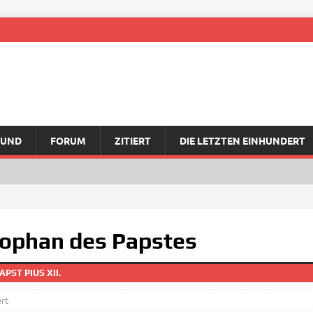
RUND
FORUM
ZITIERT
DIE LETZTEN EINHUNDERT
lophan des Papstes
PST PIUS XII.
rt