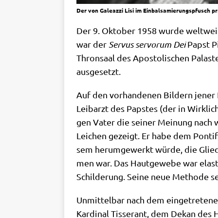
Der von Galeazzi Lisi im Einbalsamierungspfusch pr
Der 9. Okto­ber 1958 wur­de welt­weit
war der
Ser­vus ser­vor­um Dei
Papst Pi
Thron­saal des Apo­sto­li­schen Pala­
ausgesetzt.
Auf den vor­han­de­nen Bil­dern jener Er
Leib­arzt des Pap­stes (der in Wirk­lich
gen Vater die sei­ner Mei­nung nach w
Lei­chen gezeigt. Er habe dem Pon­ti­
sem her­um­ge­werkt wür­de, die Glie
men war. Das Haut­ge­we­be war ela­st
Schil­de­rung. Sei­ne neue Metho­de sei
Unmit­tel­bar nach dem ein­ge­tre­te­n
Kar­di­nal Tis­serant, dem Dekan des Hei