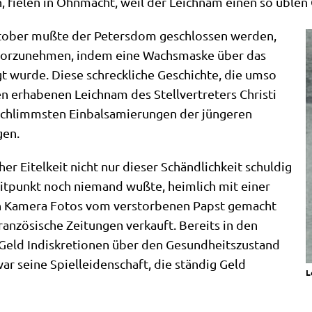
n, fie­len in Ohn­macht, weil der Leich­nam einen so üble
to­ber muß­te der Peters­dom geschlos­sen wer­den,
 vor­zu­neh­men, indem eine Wachs­mas­ke über das
t wur­de. Die­se schreck­li­che Geschich­te, die umso
n erha­be­nen Leich­nam des Stell­ver­tre­ters Chri­sti
schlimm­sten Ein­bal­sa­mie­run­gen der jün­ge­ren
gen.
­cher Eitel­keit nicht nur die­ser Schänd­lich­keit schul­dig
it­punkt noch nie­mand wuß­te, heim­lich mit einer
­ten Kame­ra Fotos vom ver­stor­be­nen Papst gemacht
­zö­si­sche Zei­tun­gen ver­kauft. Bereits in den
Geld Indis­kre­tio­nen über den Gesund­heits­zu­stand
r sei­ne Spiel­lei­den­schaft, die stän­dig Geld
L