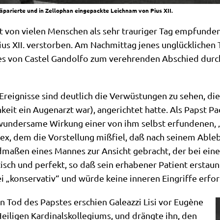
äparierte und in Zellophan eingepackte Leichnam von Pius XII.
 von vie­len Men­schen als sehr trau­ri­ger Tag emp­fun­de
us XII. ver­stor­ben. Am Nach­mit­tag jenes unglück­li­che
stes von Castel Gan­dol­fo zum ver­eh­ren­den Abschied dur
eig­nis­se sind deut­lich die Ver­wü­stun­gen zu sehen, die G
­keit ein Augen­arzt war), ange­rich­tet hat­te. Als Papst Pa
un­der­sa­me Wir­kung einer von ihm selbst erfun­de­nen, „
fex, dem die Vor­stel­lung miß­fiel, daß nach sei­nem Able­
d­ma­ßen eines Man­nes zur Ansicht gebracht, der bei ei
isch und per­fekt, so daß sein erha­be­ner Pati­ent erstau
 „kon­ser­va­tiv“ und wür­de kei­ne inne­ren Ein­grif­fe erfo
en Tod des Pap­stes erschien Gale­az­zi Lisi vor Eugè­ne
­li­gen Kar­di­nals­kol­le­gi­ums, und dräng­te ihn, den