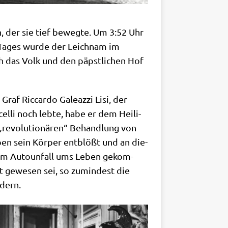
n, der sie tief beweg­te. Um 3:52 Uhr
n Tages wur­de der Leich­nam im
ch das Volk und den päpst­li­chen Hof
raf Ric­car­do Gale­az­zi Lisi, der
cel­li noch leb­te, habe er dem Hei­li­
revo­lu­tio­nä­ren“ Behand­lung von
ben sein Kör­per ent­blößt und an die­
nem Auto­un­fall ums Leben gekom­
nt gewe­sen sei, so zumin­dest die
rdern.