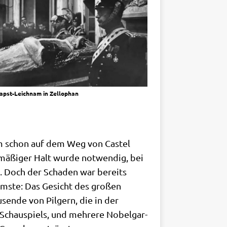
apst-Leich­nam in Zellophan
h­nam schon auf dem Weg von Castel
­mä­ßi­ger Halt wur­de not­wen­dig, bei
de. Doch der Scha­den war bereits
limm­ste: Das Gesicht des gro­ßen
­sen­de von Pil­gern, die in der
 Schau­spiels, und meh­re­re Nobel­gar­