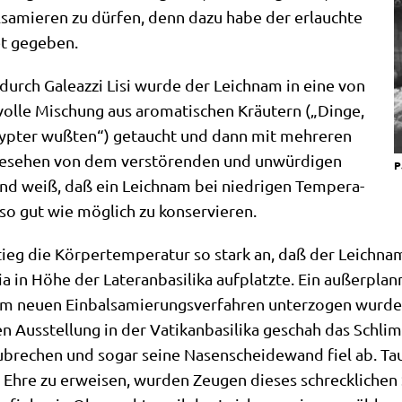
l­sa­mie­ren zu dür­fen, denn dazu habe der erlauch­te
cet gegeben.
 durch Gale­az­zi Lisi wur­de der Leich­nam in eine von
vol­le Mischung aus aro­ma­ti­schen Kräu­tern („Din­ge,
yp­ter wuß­ten“) getaucht und dann mit meh­re­ren
bge­se­hen von dem ver­stö­ren­den und unwür­di­gen
P
nd weiß, daß ein Leich­nam bei nied­ri­gen Tem­pe­ra­
 so gut wie mög­lich zu konservieren.
stieg die Kör­per­tem­pe­ra­tur so stark an, daß der Leic
n Höhe der Late­ran­ba­si­li­ka auf­platz­te. Ein außer­plan
neu­en Ein­bal­sa­mie­rungs­ver­fah­ren unter­zo­gen wur­
gen Aus­stel­lung in der Vatikan­ba­si­li­ka geschah das Sch
u­bre­chen und sogar sei­ne Nasen­schei­de­wand fiel ab. Tau
 Ehre zu erwei­sen, wur­den Zeu­gen die­ses schreck­li­chen