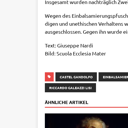
Ins­ge­samt wur­den nach­träg­lich Zwei­
Wegen des Ein­bal­sa­mie­rungs­pfu­sch
di­gen und unethi­schen Ver­hal­tens wu
aus­ge­schlos­sen. Gegen ihn wur­de ei
Text: Giu­sep­pe Nar­di
Bild: Scuo­la Eccle­sia Mater
CASTEL GANDOLFO
EINBALSAMIE
RICCARDO GALEAZZI LISI
ÄHNLICHE ARTIKEL