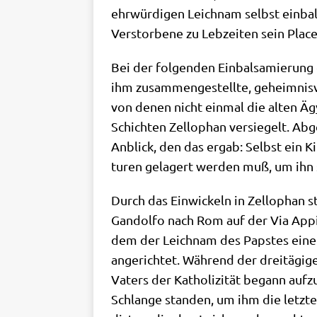
ehr­wür­di­gen Leich­nam selbst ein­ba
Ver­stor­be­ne zu Leb­zei­ten sein Pla­
Bei der fol­gen­den Ein­bal­sa­mie­rung
ihm zusam­men­ge­stell­te, geheim­nis­
von denen nicht ein­mal die alten Äg
Schich­ten Zel­lo­phan ver­sie­gelt. A
Anblick, den das ergab: Selbst ein Ki
tu­ren gela­gert wer­den muß, um ihn
Durch das Ein­wickeln in Zel­lo­phan 
Gan­dol­fo nach Rom auf der Via Appia i
dem der Leich­nam des Pap­stes einem 
ange­rich­tet. Wäh­rend der drei­tä­gi­
Vaters der Katho­li­zi­tät begann auf­z
Schlan­ge stan­den, um ihm die letz­te