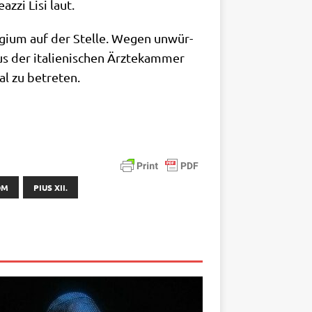
z­zi Lisi laut.
e­gi­um auf der Stel­le. Wegen unwür­
s der ita­lie­ni­schen Ärz­te­kam­mer
mal zu betreten.
OM
PIUS XII.