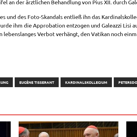
fel an der ärzt­li­chen Behand­lung von Pius XII. durch Gale­a
es und des Foto-Skan­dals ent­ließ ihn das Kar­di­nals­kol­l
r­de ihm die Appro­ba­ti­on ent­zo­gen und Gale­az­zi Lisi au
n lebens­lan­ges Ver­bot ver­hängt, den Vati­kan noch ein­
RUNG
EUGÈNE TISSERANT
KARDINALSKOLLEGIUM
PETERSD