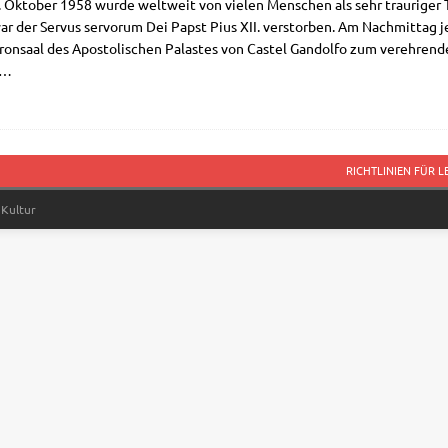
. Okto­ber 1958 wur­de welt­weit von vie­len Men­schen als sehr trau­ri­ger
r der Ser­vus ser­vor­um Dei Papst Pius XII. ver­stor­ben. Am Nach­mit­tag
on­saal des Apo­sto­li­schen Pala­stes von Castel Gan­dol­fo zum ver­eh­ren
…
RICHTLINIEN FÜR 
 Kultur