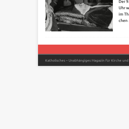
Der 9
Uhr wa
im Thr
chen
Katholisches – Unabhängiges Magazin für Kirche und