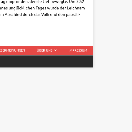
 Tag emp­fun­den, der sie tief beweg­te. Um 3:52
 jenes unglück­li­chen Tages wur­de der Leich­nam
­den Abschied durch das Volk und den päpst­li­
LESERMEINUNGEN
ÜBER UNS
IMPRESSUM