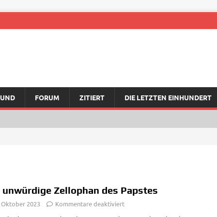
RUND
FORUM
ZITIERT
DIE LETZTEN EINHUNDERT
 unwürdige Zellophan des Papstes
. Oktober 2023
Kommentare deaktiviert