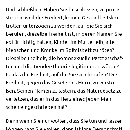
Und schließ­lich: Haben Sie beschlos­sen, zu pro­te­
stie­ren, weil die Frei­heit, kei­nen Gesund­heits­kon­
trol­len unter­zo­gen zu wer­den, auf die Sie sich
beru­fen, die­sel­be Frei­heit ist, in deren Namen Sie
es für rich­tig hal­ten, Kin­der im Mut­ter­leib, alte
Men­schen und Kran­ke im Spi­tals­bett zu töten?
Die­sel­be Frei­heit, die homo­se­xu­el­le Part­ner­schaf­
ten und die Gen­der-Theo­rie legi­ti­mie­ren wür­de?
Ist das die Frei­heit, auf die Sie sich beru­fen? Die
Frei­heit, gegen das Gesetz des Herrn zu ver­sto­
ßen, Sei­nen Namen zu lästern, das Natur­ge­setz zu
ver­let­zen, das er in das Herz eines jeden Men­
schen ein­ge­schrie­ben hat?
Denn wenn Sie nur wol­len, dass Sie tun und las­sen
kön­nen, was Sie wol­len, dann ist Ihre Demon­stra­ti­