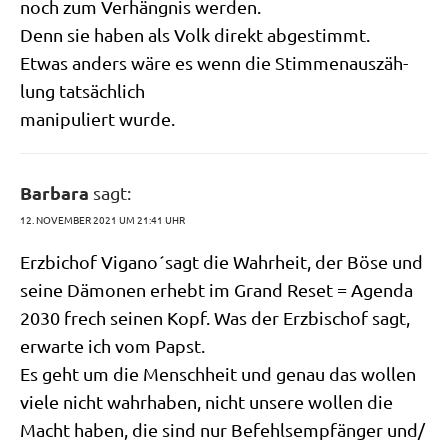
noch zum Ver­häng­nis werden.
Denn sie haben als Volk direkt abgestimmt.
Etwas anders wäre es wenn die Stim­men­aus­zäh­
lung tatsächlich
mani­pu­liert wurde.
Barbara
sagt:
12. NOVEMBER 2021 UM 21:41 UHR
Erz­bichof Vigano´sagt die Wahr­heit, der Böse und
sei­ne Dämo­nen erhebt im Grand Reset = Agen­da
2030 frech sei­nen Kopf. Was der Erz­bi­schof sagt,
erwar­te ich vom Papst.
Es geht um die Mensch­heit und genau das wol­len
vie­le nicht wahr­ha­ben, nicht unse­re wol­len die
Macht haben, die sind nur Befehls­emp­fän­ger und/​