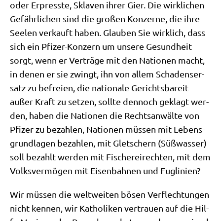
oder Erpress­te, Skla­ven ihrer Gier. Die wirk­li­chen
Gefähr­li­chen sind die gro­ßen Kon­zer­ne, die ihre
See­len ver­kauft haben. Glau­ben Sie wirk­lich, dass
sich ein Pfi­zer-Kon­zern um unse­re Gesund­heit
sorgt, wenn er Ver­trä­ge mit den Natio­nen macht,
in denen er sie zwingt, ihn von allem Scha­dens­er­
satz zu befrei­en, die natio­na­le Gerichts­ba­reit
außer Kraft zu set­zen, soll­te den­noch geklagt wer­
den, haben die Natio­nen die Rechts­an­wäl­te von
Pfi­zer zu bezah­len, Natio­nen müs­sen mit Lebens­
grund­la­gen bezah­len, mit Glet­schern (Süß­was­ser)
soll bezahlt wer­den mit Fische­rei­rech­ten, mit dem
Volks­ver­mö­gen mit Eisen­bah­nen und Fuglinien?
Wir müs­sen die welt­wei­ten bösen Ver­flech­tun­gen
nicht ken­nen, wir Katho­li­ken ver­trau­en auf die Hil­