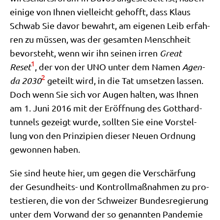
eini­ge von Ihnen viel­leicht gehofft, dass Klaus
Schwab Sie davor bewahrt, am eige­nen Leib erfah­
ren zu müs­sen, was der gesam­ten Mensch­heit
bevor­steht, wenn wir ihn sei­nen irren
Gre­at
1
Reset
, der von der UNO unter dem Namen
Agen­
2
da 2030
geteilt wird, in die Tat umset­zen las­sen.
Doch wenn Sie sich vor Augen hal­ten, was Ihnen
am 1. Juni 2016 mit der Eröff­nung des Gott­hard­
tun­nels gezeigt wur­de, soll­ten Sie eine Vor­stel­
lung von den Prin­zi­pi­en die­ser Neu­en Ord­nung
gewon­nen haben.
Sie sind heu­te hier, um gegen die Ver­schär­fung
der Gesund­heits- und Kon­troll­maß­nah­men zu pro­
te­stie­ren, die von der Schwei­zer Bun­des­re­gie­rung
unter dem Vor­wand der so genann­ten Pan­de­mie