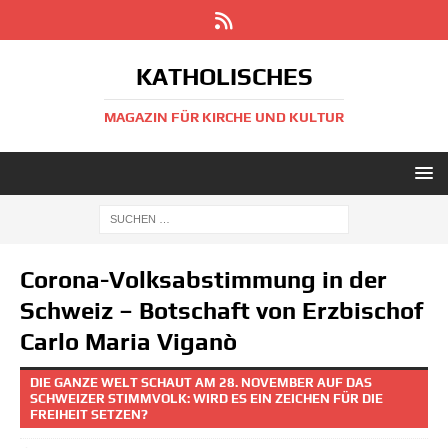
KATHOLISCHES
MAGAZIN FÜR KIRCHE UND KULTUR
Corona-Volksabstimmung in der
Schweiz – Botschaft von Erzbischof
Carlo Maria Viganò
DIE GANZE WELT SCHAUT AM 28. NOVEMBER AUF DAS
SCHWEIZER STIMMVOLK: WIRD ES EIN ZEICHEN FÜR DIE
FREIHEIT SETZEN?