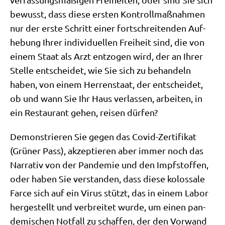
bewusst, dass die­se ersten Kon­troll­maß­nah­men
nur der erste Schritt einer fort­schrei­ten­den Auf­
he­bung Ihrer indi­vi­du­el­len Frei­heit sind, die von
einem Staat als Arzt ent­zo­gen wird, der an Ihrer
Stel­le ent­schei­det, wie Sie sich zu behan­deln
haben, von einem Her­ren­staat, der ent­schei­det,
ob und wann Sie Ihr Haus ver­las­sen, arbei­ten, in
ein Restau­rant gehen, rei­sen dürfen?
Demon­strie­ren Sie gegen das Covid-Zer­ti­fi­kat
(Grü­ner Pass), akzep­tie­ren aber immer noch das
Nar­ra­tiv von der Pan­de­mie und den Impf­stof­fen,
oder haben Sie ver­stan­den, dass die­se kolos­sa­le
Far­ce sich auf ein Virus stützt, das in einem Labor
her­ge­stellt und ver­brei­tet wur­de, um einen pan­
de­mi­schen Not­fall zu schaf­fen, der den Vor­wand