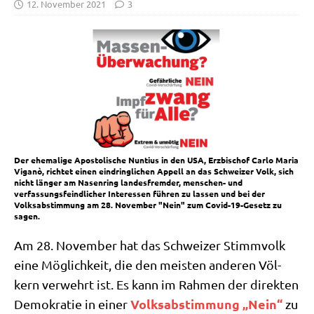
12. November 2021
3
Der ehemalige Apostolische Nuntius in den USA, Erzbischof Carlo Maria
Viganò, richtet einen eindringlichen Appell an das Schweizer Volk, sich
nicht länger am Nasenring landesfremder, menschen- und
verfassungsfeindlicher Interessen führen zu lassen und bei der
Volksabstimmung am 28. November "Nein" zum Covid-19-Gesetz zu
sagen.
Am 28. Novem­ber hat das Schwei­zer Stimm­volk
eine Mög­lich­keit, die den mei­sten ande­ren Völ­
kern ver­wehrt ist. Es kann im Rah­men der direk­ten
Volks­ab­stim­mung „Nein“
Demo­kra­tie in einer
zu