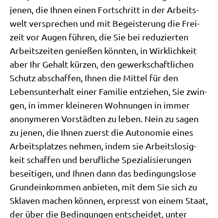
jenen, die Ihnen einen Fort­schritt in der Arbeits­
welt ver­spre­chen und mit Begei­ste­rung die Frei­
zeit vor Augen füh­ren, die Sie bei redu­zier­ten
Arbeits­zei­ten genie­ßen könn­ten, in Wirk­lich­keit
aber Ihr Gehalt kür­zen, den gewerk­schaft­li­chen
Schutz abschaf­fen, Ihnen die Mit­tel für den
Lebens­un­ter­halt einer Fami­lie ent­zie­hen, Sie zwin­
gen, in immer klei­ne­ren Woh­nun­gen in immer
anony­me­ren Vor­städ­ten zu leben. Nein zu sagen
zu jenen, die Ihnen zuerst die Auto­no­mie eines
Arbeits­plat­zes neh­men, indem sie Arbeits­lo­sig­
keit schaf­fen und beruf­li­che Spe­zia­li­sie­run­gen
besei­ti­gen, und Ihnen dann das bedin­gungs­lo­se
Grund­ein­kom­men anbie­ten, mit dem Sie sich zu
Skla­ven machen kön­nen, erpresst von einem Staat,
der über die Bedin­gun­gen ent­schei­det, unter