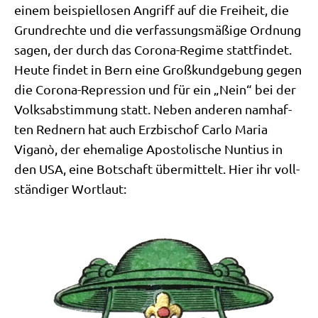
einem bei­spiel­lo­sen Angriff auf die Frei­heit, die
Grund­rech­te und die ver­fas­sungs­mä­ßi­ge Ord­nung
sagen, der durch das Coro­na-Regime statt­fin­det.
Heu­te fin­det in Bern eine Groß­kund­ge­bung gegen
die Coro­na-Repres­si­on und für ein „Nein“ bei der
Volks­ab­stim­mung statt. Neben ande­ren nam­haf­
ten Red­nern hat auch Erz­bi­schof Car­lo Maria
Viganò, der ehe­ma­li­ge Apo­sto­li­sche Nun­ti­us in
den USA, eine Bot­schaft über­mit­telt. Hier ihr voll­
stän­di­ger Wortlaut: