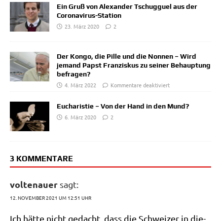
Ein Gruß von Alexander Tschugguel aus der
Coronavirus-Station
23. März 2020
2
Der Kongo, die Pille und die Nonnen – Wird
jemand Papst Franziskus zu seiner Behauptung
befragen?
4. März 2022
Kommentare deaktiviert
Eucharistie – Von der Hand in den Mund?
6. März 2020
2
3 KOMMENTARE
voltenauer
sagt:
12. NOVEMBER 2021 UM 12:51 UHR
Ich hät­te nicht gedacht, dass die Schwei­zer in die­