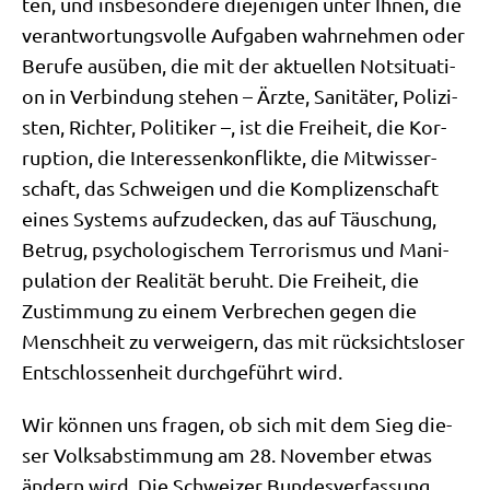
ten, und ins­be­son­de­re die­je­ni­gen unter Ihnen, die
ver­ant­wor­tungs­vol­le Auf­ga­ben wahr­neh­men oder
Beru­fe aus­üben, die mit der aktu­el­len Not­si­tua­ti­
on in Ver­bin­dung ste­hen – Ärz­te, Sani­tä­ter, Poli­zi­
sten, Rich­ter, Poli­ti­ker –, ist die Frei­heit, die Kor­
rup­ti­on, die Inter­es­sen­kon­flik­te, die Mit­wis­ser­
schaft, das Schwei­gen und die Kom­pli­zen­schaft
eines Systems auf­zu­decken, das auf Täu­schung,
Betrug, psy­cho­lo­gi­schem Ter­ro­ris­mus und Mani­
pu­la­ti­on der Rea­li­tät beruht. Die Frei­heit, die
Zustim­mung zu einem Ver­bre­chen gegen die
Mensch­heit zu ver­wei­gern, das mit rück­sichts­lo­ser
Ent­schlos­sen­heit durch­ge­führt wird.
Wir kön­nen uns fra­gen, ob sich mit dem Sieg die­
ser Volks­ab­stim­mung am 28. Novem­ber etwas
ändern wird. Die Schwei­zer Bun­des­ver­fas­sung