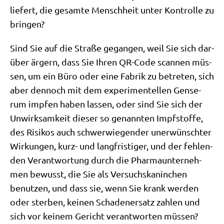
lie­fert, die gesam­te Mensch­heit unter Kon­trol­le zu
bringen?
Sind Sie auf die Stra­ße gegan­gen, weil Sie sich dar­
über ärgern, dass Sie Ihren QR-Code scan­nen müs­
sen, um ein Büro oder eine Fabrik zu betre­ten, sich
aber den­noch mit dem expe­ri­men­tel­len Gen­se­
rum imp­fen haben las­sen, oder sind Sie sich der
Unwirk­sam­keit die­ser so genann­ten Impf­stof­fe,
des Risi­kos auch schwer­wie­gen­der uner­wünsch­ter
Wir­kun­gen, kurz- und lang­fri­sti­ger, und der feh­len­
den Ver­ant­wor­tung durch die Phar­ma­un­ter­neh­
men bewusst, die Sie als Ver­suchs­ka­nin­chen
benut­zen, und dass sie, wenn Sie krank wer­den
oder ster­ben, kei­nen Scha­den­er­satz zah­len und
sich vor kei­nem Gericht ver­ant­wor­ten müssen?