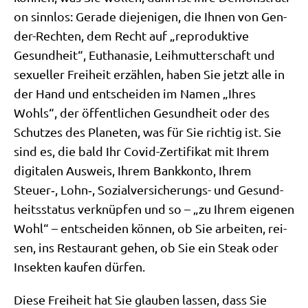
on sinn­los: Gera­de die­je­ni­gen, die Ihnen von Gen­
der-Rech­ten, dem Recht auf „repro­duk­ti­ve
Gesund­heit“, Eutha­na­sie, Leih­mut­ter­schaft und
sexu­el­ler Frei­heit erzäh­len, haben Sie jetzt alle in
der Hand und ent­schei­den im Namen „Ihres
Wohls“, der öffent­li­chen Gesund­heit oder des
Schut­zes des Pla­ne­ten, was für Sie rich­tig ist. Sie
sind es, die bald Ihr Covid-Zer­ti­fi­kat mit Ihrem
digi­ta­len Aus­weis, Ihrem Bank­kon­to, Ihrem
Steuer‑, Lohn‑, Sozi­al­ver­si­che­rungs- und Gesund­
heits­sta­tus ver­knüp­fen und so – „zu Ihrem eige­nen
Wohl“ – ent­schei­den kön­nen, ob Sie arbei­ten, rei­
sen, ins Restau­rant gehen, ob Sie ein Steak oder
Insek­ten kau­fen dürfen.
Die­se Frei­heit hat Sie glau­ben las­sen, dass Sie