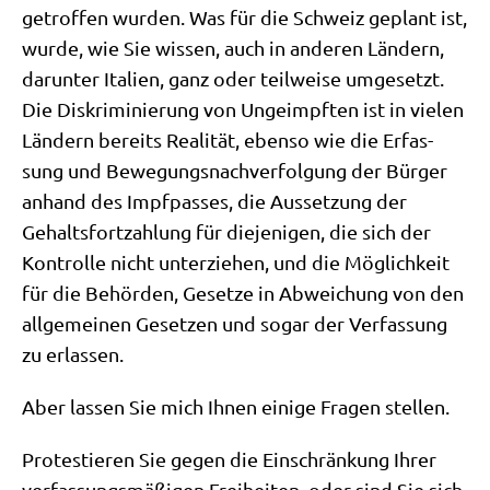
getrof­fen wur­den. Was für die Schweiz geplant ist,
wur­de, wie Sie wis­sen, auch in ande­ren Län­dern,
dar­un­ter Ita­li­en, ganz oder teil­wei­se umge­setzt.
Die Dis­kri­mi­nie­rung von Unge­impf­ten ist in vie­len
Län­dern bereits Rea­li­tät, eben­so wie die Erfas­
sung und Bewe­gungs­nach­ver­fol­gung der Bür­ger
anhand des Impf­pas­ses, die Aus­set­zung der
Gehalts­fort­zah­lung für die­je­ni­gen, die sich der
Kon­trol­le nicht unter­zie­hen, und die Mög­lich­keit
für die Behör­den, Geset­ze in Abwei­chung von den
all­ge­mei­nen Geset­zen und sogar der Ver­fas­sung
zu erlassen.
Aber las­sen Sie mich Ihnen eini­ge Fra­gen stellen.
Pro­te­stie­ren Sie gegen die Ein­schrän­kung Ihrer
ver­fas­sungs­mä­ßi­gen Frei­hei­ten, oder sind Sie sich