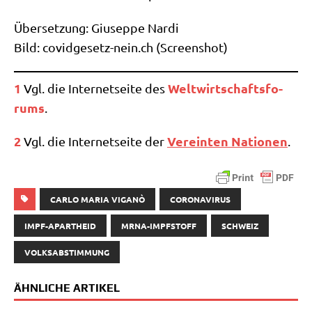
Über­set­zung: Giu­sep­pe Nar­di
Bild: covid​ge​setz​-nein​.ch (Screen­shot)
1
Welt­wirt­schafts­fo­
Vgl. die Inter­net­sei­te des
rums
.
2
Ver­ein­ten
Natio­nen
Vgl. die Inter­net­sei­te der
.
CARLO MARIA VIGANÒ
CORONAVIRUS
IMPF-APARTHEID
MRNA-IMPFSTOFF
SCHWEIZ
VOLKSABSTIMMUNG
ÄHNLICHE ARTIKEL