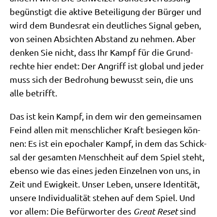
begün­stigt die akti­ve Betei­li­gung der Bür­ger und
wird dem Bun­des­rat ein deut­li­ches Signal geben,
von sei­nen Absich­ten Abstand zu neh­men. Aber
den­ken Sie nicht, dass Ihr Kampf für die Grund­
rech­te hier endet: Der Angriff ist glo­bal und jeder
muss sich der Bedro­hung bewusst sein, die uns
alle betrifft.
Das ist kein Kampf, in dem wir den gemein­sa­men
Feind allen mit mensch­li­cher Kraft besie­gen kön­
nen: Es ist ein epo­cha­ler Kampf, in dem das Schick­
sal der gesam­ten Mensch­heit auf dem Spiel steht,
eben­so wie das eines jeden Ein­zel­nen von uns, in
Zeit und Ewig­keit. Unser Leben, unse­re Iden­ti­tät,
unse­re Indi­vi­dua­li­tät ste­hen auf dem Spiel. Und
vor allem: Die Befür­wor­ter des
Gre­at Reset
sind