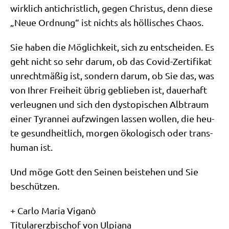
wirk­lich anti­christ­lich, gegen Chri­stus, denn die­se
„Neue Ord­nung“ ist nichts als höl­li­sches Chaos.
Sie haben die Mög­lich­keit, sich zu ent­schei­den. Es
geht nicht so sehr dar­um, ob das Covid-Zer­ti­fi­kat
unrecht­mä­ßig ist, son­dern dar­um, ob Sie das, was
von Ihrer Frei­heit übrig geblie­ben ist, dau­er­haft
ver­leug­nen und sich den dys­to­pi­schen Alb­traum
einer Tyran­nei auf­zwin­gen las­sen wol­len, die heu­
te gesund­heit­lich, mor­gen öko­lo­gisch oder trans­
hu­man ist.
Und möge Gott den Sei­nen bei­ste­hen und Sie
beschützen.
+ Car­lo Maria Viganò
Titu­lar­erz­bi­schof von Ulpiana