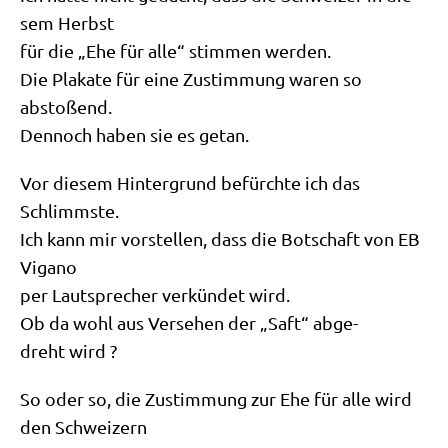
sem Herbst
für die „Ehe für alle“ stim­men werden.
Die Pla­ka­te für eine Zustim­mung waren so
abstoßend.
Den­noch haben sie es getan.
Vor die­sem Hin­ter­grund befürch­te ich das
Schlimmste.
Ich kann mir vor­stel­len, dass die Bot­schaft von EB
Vigano
per Laut­spre­cher ver­kün­det wird.
Ob da wohl aus Ver­se­hen der „Saft“ abge­
dreht wird ?
So oder so, die Zustim­mung zur Ehe für alle wird
den Schweizern