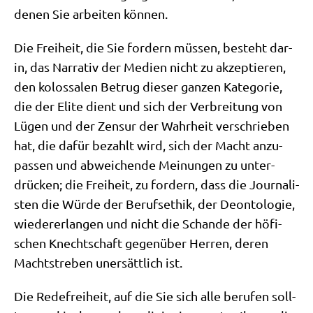
denen Sie arbei­ten können.
Die Frei­heit, die Sie for­dern müs­sen, besteht dar­
in, das Nar­ra­tiv der Medi­en nicht zu akzep­tie­ren,
den kolos­sa­len Betrug die­ser gan­zen Kate­go­rie,
die der Eli­te dient und sich der Ver­brei­tung von
Lügen und der Zen­sur der Wahr­heit ver­schrie­ben
hat, die dafür bezahlt wird, sich der Macht anzu­
pas­sen und abwei­chen­de Mei­nun­gen zu unter­
drücken; die Frei­heit, zu for­dern, dass die Jour­na­li­
sten die Wür­de der Berufs­ethik, der Deon­to­lo­gie,
wie­der­erlan­gen und nicht die Schan­de der höfi­
schen Knecht­schaft gegen­über Her­ren, deren
Macht­stre­ben uner­sätt­lich ist.
Die Rede­frei­heit, auf die Sie sich alle beru­fen soll­