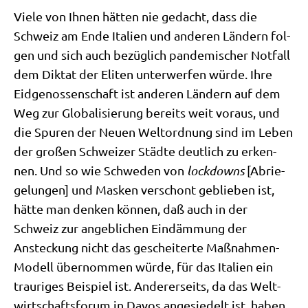
Vie­le von Ihnen hät­ten nie gedacht, dass die
Schweiz am Ende Ita­li­en und ande­ren Län­dern fol­
gen und sich auch bezüg­lich pan­de­mi­scher Not­fall
dem Dik­tat der Eli­ten unter­wer­fen wür­de. Ihre
Eid­ge­nos­sen­schaft ist ande­ren Län­dern auf dem
Weg zur Glo­ba­li­sie­rung bereits weit vor­aus, und
die Spu­ren der Neu­en Welt­ord­nung sind im Leben
der gro­ßen Schwei­zer Städ­te deut­lich zu erken­
nen. Und so wie Schwe­den von
lock­downs
[Abrie­
ge­lun­gen] und Mas­ken ver­schont geblie­ben ist,
hät­te man den­ken kön­nen, daß auch in der
Schweiz zur angeb­li­chen Ein­däm­mung der
Ansteckung nicht das geschei­ter­te Maß­nah­men-
Modell über­nom­men wür­de, für das Ita­li­en ein
trau­ri­ges Bei­spiel ist. Ande­rer­seits, da das Welt­
wirt­schafts­fo­rum in Davos ange­sie­delt ist, haben