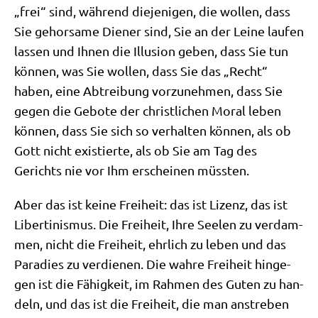
„frei“ sind, wäh­rend die­je­ni­gen, die wol­len, dass
Sie gehor­sa­me Die­ner sind, Sie an der Lei­ne lau­fen
las­sen und Ihnen die Illu­si­on geben, dass Sie tun
kön­nen, was Sie wol­len, dass Sie das „Recht“
haben, eine Abtrei­bung vor­zu­neh­men, dass Sie
gegen die Gebo­te der christ­li­chen Moral leben
kön­nen, dass Sie sich so ver­hal­ten kön­nen, als ob
Gott nicht exi­stier­te, als ob Sie am Tag des
Gerichts nie vor Ihm erschei­nen müssten.
Aber das ist kei­ne Frei­heit: das ist Lizenz, das ist
Liber­ti­nis­mus. Die Frei­heit, Ihre See­len zu ver­dam­
men, nicht die Frei­heit, ehr­lich zu leben und das
Para­dies zu ver­die­nen. Die wah­re Frei­heit hin­ge­
gen ist die Fähig­keit, im Rah­men des Guten zu han­
deln, und das ist die Frei­heit, die man anstre­ben