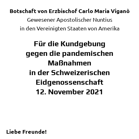
Bot­schaft von Erz­bi­schof Car­lo Maria Viganò
Gewe­se­ner Apo­sto­li­scher Nun­ti­us
in den Ver­ei­nig­ten Staa­ten von Amerika
Für die Kundgebung
gegen die pandemischen
Maßnahmen
in der Schweizerischen
Eidgenossenschaft
12. November 2021
Lie­be Freunde!