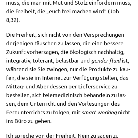
muss, die man mit Mut und Stolz ein­for­dern muss,
die Frei­heit, die „euch frei machen wird“ (Joh
8,32).
Die Frei­heit, sich nicht von den Ver­spre­chun­gen
der­je­ni­gen täu­schen zu las­sen, die eine bes­se­re
Zukunft vor­her­sa­gen, die öko­lo­gisch nach­hal­tig,
inte­gra­tiv, tole­rant, belast­bar und
gen­der flu­id
ist,
wäh­rend sie Sie zwin­gen, nur die Pro­duk­te zu kau­
fen, die sie im Inter­net zur Ver­fü­gung stel­len, das
Mit­tag- und Abend­essen per Lie­fer­ser­vice zu
bestel­len, sich tele­me­di­zi­nisch behan­deln zu las­
sen, dem Unter­richt und den Vor­le­sun­gen des
Fern­un­ter­richts zu fol­gen, mit
smart working
nicht
ins Büro zu gehen.
Ich spre­che von der Frei­heit, Nein zu sagen zu