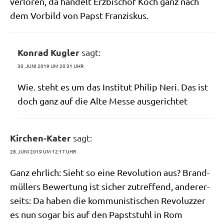
ver­lo­ren, da han­delt Erz­bi­schof Koch ganz nach
dem Vor­bild von Papst Franziskus.
Konrad Kugler
sagt:
30. JUNI 2019 UM 20:31 UHR
Wie. steht es um das Insti­tut Phil­ip Neri. Das ist
doch ganz auf die Alte Mes­se ausgerichtet
Kirchen-Kater
sagt:
28. JUNI 2019 UM 12:17 UHR
Ganz ehr­lich: Sieht so eine Revo­lu­ti­on aus? Brand­
mül­lers Bewer­tung ist sicher zutref­fend, ande­rer­
seits: Da haben die kom­mu­ni­sti­schen Revo­luz­zer
es nun sogar bis auf den Papst­stuhl in Rom