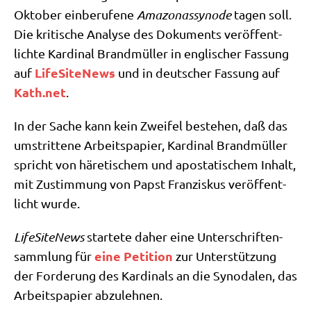
Okto­ber ein­be­ru­fe­ne
Ama­zo­nas­syn­ode
tagen soll.
Die kri­ti­sche Ana­ly­se des Doku­ments ver­öf­fent­
lich­te Kar­di­nal Brand­mül­ler in eng­li­scher Fas­sung
Life­Si­teNews
auf
und in deut­scher Fas­sung auf
Kath​.net
.
In der Sache kann kein Zwei­fel bestehen, daß das
umstrit­te­ne Arbeits­pa­pier, Kar­di­nal Brand­mül­ler
spricht von häre­ti­schem und apo­sta­ti­schem Inhalt,
mit Zustim­mung von Papst Fran­zis­kus ver­öf­fent­
licht wurde.
Life­Si­teNews
star­te­te daher eine Unter­schrif­ten­
eine Peti­ti­on
samm­lung für
zur Unter­stüt­zung
der For­de­rung des Kar­di­nals an die Syn­oda­len, das
Arbeits­pa­pier abzulehnen.