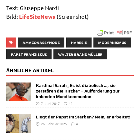
Text: Giu­sep­pe Nar­di
Life­Si­teNews
Bild:
(Screen­shot)
AMAZONASSYNODE
HÄRESIE
MODERNISMUS
PAPST FRANZISKUS
WALTER BRANDMÜLLER
ÄHNLICHE ARTIKEL
Kardinal Sarah „Es ist diabolisch …, sie
zerstören die Kirche“ – Aufforderung zur
knienden Mundkommunion
7. Juni 2017
12
Liegt der Papst im Sterben? Nein, er arbeitet!
26. Februar 2025
4