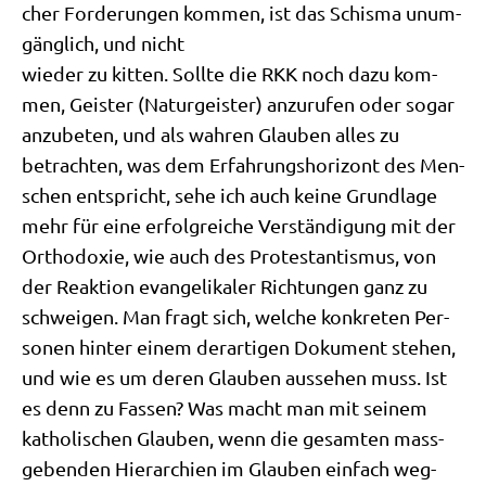
cher For­de­run­gen kom­men, ist das Schis­ma unum­
gäng­lich, und nicht
wie­der zu kit­ten. Soll­te die RKK noch dazu kom­
men, Gei­ster (Natur­gei­ster) anzu­ru­fen oder sogar
anzu­be­ten, und als wah­ren Glau­ben alles zu
betrach­ten, was dem Erfah­rungs­ho­ri­zont des Men­
schen ent­spricht, sehe ich auch kei­ne Grund­la­ge
mehr für eine erfolg­rei­che Ver­stän­di­gung mit der
Ortho­do­xie, wie auch des Pro­te­stan­tis­mus, von
der Reak­ti­on evan­ge­li­ka­ler Rich­tun­gen ganz zu
schwei­gen. Man fragt sich, wel­che kon­kre­ten Per­
so­nen hin­ter einem der­ar­ti­gen Doku­ment ste­hen,
und wie es um deren Glau­ben aus­se­hen muss. Ist
es denn zu Fas­sen? Was macht man mit sei­nem
katho­li­schen Glau­ben, wenn die gesam­ten mass­
ge­ben­den Hier­ar­chien im Glau­ben ein­fach weg­