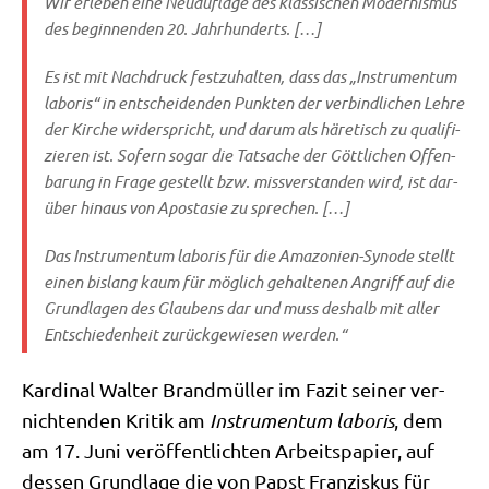
Wir erle­ben eine Neu­auf­la­ge des klas­si­schen Moder­nis­mus
des begin­nen­den 20. Jahrhunderts. […]
Es ist mit Nach­druck fest­zu­hal­ten, dass das „Instru­men­tum
labo­ris“ in ent­schei­den­den Punk­ten der ver­bind­li­chen Leh­re
der Kir­che wider­spricht, und dar­um als häre­tisch zu qua­li­fi­
zie­ren ist. Sofern sogar die Tat­sa­che der Gött­li­chen Offen­
ba­rung in Fra­ge gestellt bzw. miss­ver­stan­den wird, ist dar­
über hin­aus von Apo­sta­sie zu sprechen. […]
Das
Instru­men­tum labo­ris
für die Ama­zo­ni­en-Syn­ode stellt
einen bis­lang kaum für mög­lich gehal­te­nen Angriff auf die
Grund­la­gen des Glau­bens dar und muss des­halb mit aller
Ent­schie­den­heit zurück­ge­wie­sen werden.“
Kar­di­nal Wal­ter Brand­mül­ler im Fazit sei­ner ver­
nich­ten­den Kri­tik am
Instru­men­tum labo­ris
, dem
am 17. Juni ver­öf­fent­lich­ten Arbeits­pa­pier, auf
des­sen Grund­la­ge die von Papst Fran­zis­kus für