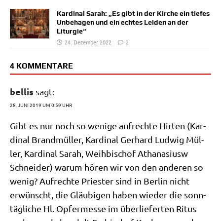
Kardinal Sarah: „Es gibt in der Kirche ein tiefes
Unbehagen und ein echtes Leiden an der
Liturgie“
24. Dezember 2022
2
4 KOMMENTARE
bellis
sagt:
28. JUNI 2019 UM 0:59 UHR
Gibt es nur noch so weni­ge auf­rech­te Hir­ten (Kar­
di­nal Brand­mül­ler, Kar­di­nal Ger­hard Lud­wig Mül­
ler, Kar­di­nal Sarah, Weih­bi­schof Atha­na­si­usw
Schnei­der) war­um hören wir von den ande­ren so
wenig? Auf­rech­te Prie­ster sind in Ber­lin nicht
erwünscht, die Gläu­bi­gen haben wie­der die sonn­
täg­li­che Hl. Opfer­mes­se im über­lie­fer­ten Ritus