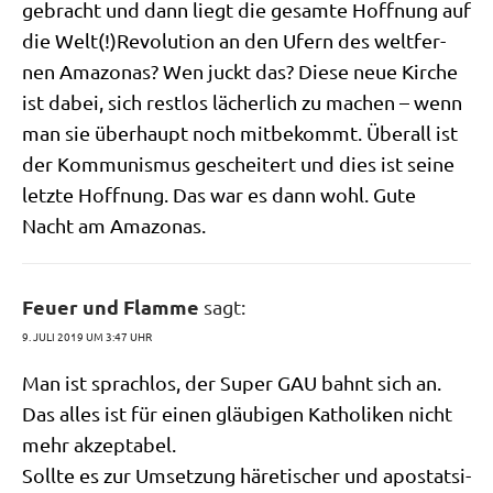
gebracht und dann liegt die gesam­te Hoff­nung auf
die Welt(!)Revolution an den Ufern des welt­fer­
nen Ama­zo­nas? Wen juckt das? Die­se neue Kir­che
ist dabei, sich rest­los lächer­lich zu machen – wenn
man sie über­haupt noch mit­be­kommt. Über­all ist
der Kom­mu­nis­mus geschei­tert und dies ist sei­ne
letz­te Hoff­nung. Das war es dann wohl. Gute
Nacht am Amazonas.
Feuer und Flamme
sagt:
9. JULI 2019 UM 3:47 UHR
Man ist sprach­los, der Super GAU bahnt sich an.
Das alles ist für einen gläu­bi­gen Katho­li­ken nicht
mehr akzeptabel.
Soll­te es zur Umset­zung häre­ti­scher und apo­stat­si­