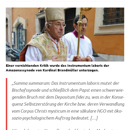
Einer vernichtenden Kritik wurde das Instrumentum laboris der
Amazonassynode von Kardinal Brandmüller unterzogen.
„Sum­ma sum­ma­rum: Das
Instru­men­tum labo­ris
mutet der
Bischofs­syn­ode und schließ­lich dem Papst einen schwer­wie­
gen­den Bruch mit dem
Depo­si­tum fidei
zu, was in der Kon­se­
quenz Selbst­zer­stö­rung der Kir­che bzw. deren Ver­wand­lung
vom
Cor­pus Chri­sti mysti­cum
in eine säku­la­re NGO mit öko-
sozio-psy­cho­lo­gi­schem Auf­trag bedeutet. […]