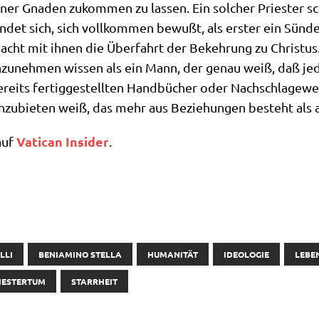
i­ner Gna­den zukom­men zu las­sen. Ein sol­cher Prie­ster
n­det sich, sich voll­kom­men bewußt, als erster ein Sün­d
ht mit ihnen die Über­fahrt der Bekeh­rung zu Chri­stus. 
zu­neh­men wis­sen als ein Mann, der genau weiß, daß jed
reits fer­tig­ge­stell­ten Hand­bü­cher oder Nach­schla­ge­we
anzu­bie­ten weiß, das mehr aus Bezie­hun­gen besteht als 
Vati­can Insi­der
 auf
.
LLI
BENIAMINO STELLA
HUMANITÄT
IDEOLOGIE
LEBE
IESTERTUM
STARRHEIT