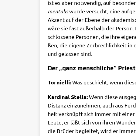
ist es aber not­wen­dig, auf beson­de­
men­ta­lis
wur­de ver­sucht, eine auf­ge
Akzent auf der Ebe­ne der aka­de­mi­sche
wäre sie fast außer­halb der Per­son. 
schlos­se­ne Per­so­nen, die ihre eige­
ßen, die eige­ne Zer­brech­lich­keit in 
und gelas­sen sind.
Der „ganz menschliche“ Priest
Tor­ni­el­li:
Was geschieht, wenn die­ses
Kar­di­nal Stel­la:
Wenn die­se aus­ge­gli
Distanz ein­zu­neh­men, auch aus Furcht
heit ver­knüpft sich immer mit einer ge
Leu­te, er läßt sich von ihren Wun­den
die Brü­der beglei­tet, wird er immer 