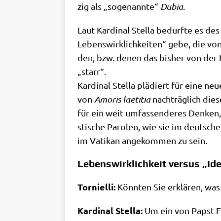
zig als „soge­nann­te“
Dubia
.
Laut Kar­di­nal Stel­la bedurf­te es de
Lebens­wirk­lich­kei­ten“ gebe, die vo
den, bzw. denen das bis­her von der K
„starr“.
Kar­di­nal Stel­la plä­diert für eine ne
von
Amo­ris lae­ti­tia
nach­träg­lich die­
für ein weit umfas­sen­de­res Den­ken, d
sti­sche Paro­len, wie sie im deut­sch
im Vati­kan ange­kom­men zu sein.
Lebenswirklichkeit versus „Id
Tor­ni­el­li:
Könn­ten Sie erklä­ren, was
Kar­di­nal Stel­la:
Um ein von Papst Fra