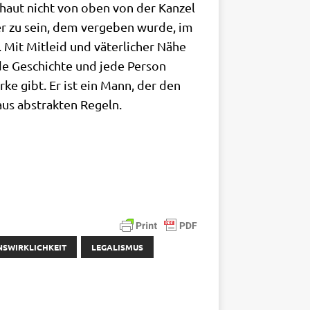
 schaut nicht von oben von der Kan­zel
er zu sein, dem ver­ge­ben wur­de, im
Mit Mit­leid und väter­li­cher Nähe
e Geschich­te und jede Per­son
r­ke gibt. Er ist ein Mann, der den
aus abstrak­ten Regeln.
NSWIRKLICHKEIT
LEGALISMUS