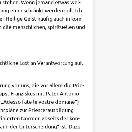
he zu ste­hen. Wenn jemand etwas wei­
wang ein­ge­schränkt wer­den soll. Ich
 Hei­li­ge Geist häu­fig auch in kom­
lle mensch­li­chen, spi­ri­tu­el­len und
t­li­che Last an Ver­ant­wor­tung auf.
rung vor uns, die vor allem die Prie­
apst Fran­zis­kus mit Pater Anto­nio
. „Adesso fate le vost­re doma­ne“)
r­plä­ne zur Prie­ster­aus­bil­dung
fi­nier­ten Nor­men abseits der kon­
„Mann der Unter­schei­dung“ ist. Dazu