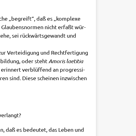
­che „begreift“, daß es „kom­ple­xe
en Glau­bens­nor­men nicht erfaßt wür­
e­he, sei rück­wärts­ge­wandt und
ur Ver­tei­di­gung und Recht­fer­ti­gung
s­bil­dung, oder steht
Amo­ris lae­ti­tia
erin­nert ver­blüf­fend an pro­gres­si­
ren sind. Die­se schei­nen inzwi­schen
erlangt?
gen, daß es bedeu­tet, das Leben und