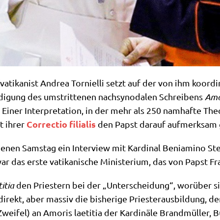
­ti­ka­nist Andrea Tor­ni­el­li setzt auf der von ihm koor­di­
di­gung des umstrit­te­nen nach­syn­oda­len Schrei­bens
Amo­
t. Einer Inter­pre­ta­ti­on, in der mehr als 250 nam­haf­te Th
Cor­rec­tio filia­lis
t ihrer
den Papst dar­auf auf­merk­sa
gan­ge­nen Sams­tag ein Inter­view mit Kar­di­nal Benia­mi­no S
n war das erste vati­ka­ni­sche Mini­ste­ri­um, das von Papst
i­tia
den Prie­stern bei der „Unter­schei­dung“, wor­über si
ndi­rekt, aber mas­siv die bis­he­ri­ge Prie­ster­aus­bil­dung, 
wei­fel) an Amo­ris lae­ti­tia der Kar­di­nä­le Brand­mül­ler,