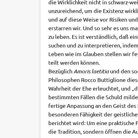
die Wirk­lich­keit nicht in schwarz-wei
unzu­rei­chend, um die Exi­stenz wirk­li
und auf die­se Wei­se vor Risi­ken un
erstar­ren wir. Und so sehr es uns m
zu leben. Es ist ver­ständ­lich, daß ei
suchen und zu inter­pre­tie­ren, inde
Leben wie im Glau­ben stel­len wir fes
teilt wer­den können.
Bezüg­lich
Amo­ris lae­ti­tia
und den so
Phi­lo­so­phen Roc­co But­tig­li­o­ne d
Wahr­heit der Ehe erleuch­tet, und „den
bestimm­ten Fäl­len die Schuld mil­de
fer­ti­ge Anpas­sung an den Geist des 
beson­de­ren Fähig­keit der geist­li­ch
berich­tet wird: Um eine prak­ti­sche 
die Tra­di­ti­on, son­dern öff­nen die 