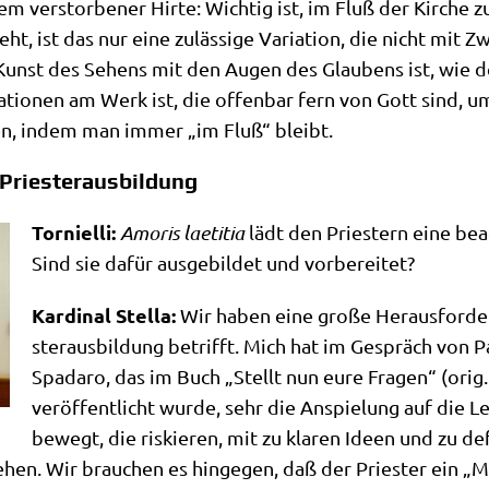
r­zem ver­stor­be­ner Hir­te: Wich­tig ist, im Fluß der Kir­c
ht, ist das nur eine zuläs­si­ge Varia­ti­on, die nicht mit Z
Kunst des Sehens mit den Augen des Glau­bens ist, wie der
a­tio­nen am Werk ist, die offen­bar fern von Gott sind, um a
s­sen, indem man immer „im Fluß“ bleibt.
 Priesterausbildung
Tor­ni­el­li:
Amo­ris lae­ti­tia
lädt den Prie­stern eine beach
Sind sie dafür aus­ge­bil­det und vorbereitet?
Kar­di­nal Stel­la:
Wir haben eine gro­ße Her­aus­for­de­
ster­aus­bil­dung betrifft. Mich hat im Gespräch von P
Spa­da­ro, das im Buch „Stellt nun eure Fra­gen“ (orig
ver­öf­fent­licht wur­de, sehr die Anspie­lung auf die Leh
bewegt, die ris­kie­ren, mit zu kla­ren Ideen und zu de
zie­hen. Wir brau­chen es hin­ge­gen, daß der Prie­ster ein 