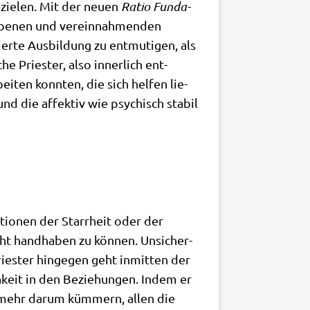
­zie­len. Mit der neu­en
Ratio Fun­da­
­be­nen und ver­ein­nah­men­den
er­te Aus­bil­dung zu ent­mu­ti­gen, als
e Prie­ster, also inner­lich ent­
i­ten konn­ten, die sich hel­fen lie­
und die affek­tiv wie psy­chisch sta­bil
i­tio­nen der Starr­heit oder der
cht hand­ha­ben zu kön­nen. Unsi­cher­
rie­ster hin­ge­gen geht inmit­ten der
h­keit in den Bezie­hun­gen. Indem er
el­mehr dar­um küm­mern, allen die