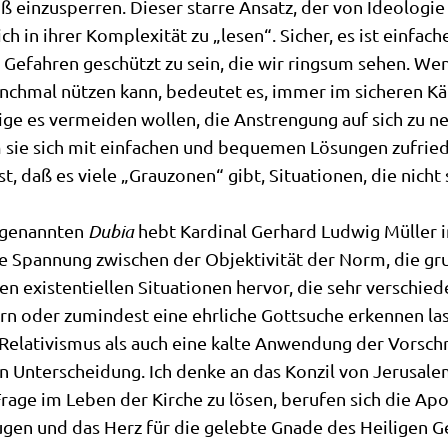
ß ein­zu­sper­ren. Die­ser star­re Ansatz, der von Ideo­lo­gi
ch in ihrer Kom­ple­xi­tät zu „lesen“. Sicher, es ist ein­fa­ch
d Gefah­ren geschützt zu sein, die wir rings­um sehen. We
anch­mal nüt­zen kann, bedeu­tet es, immer im siche­ren K
ni­ge es ver­mei­den wol­len, die Anstren­gung auf sich zu ne
m sie sich mit ein­fa­chen und beque­men Lösun­gen zufrie­d
t, daß es vie­le „Grau­zo­nen“ gibt, Situa­tio­nen, die nich
ge­nann­ten
Dubia
hebt Kar­di­nal Ger­hard Lud­wig Mül­le
ie­se Span­nung zwi­schen der Objek­ti­vi­tät der Norm, die 
 exi­sten­ti­el­len Situa­tio­nen her­vor, die sehr ver­schi
rn oder zumin­dest eine ehr­li­che Gott­su­che erken­nen l
Rela­ti­vis­mus als auch eine kal­te Anwen­dung der Vor­schr
en Unter­schei­dung. Ich den­ke an das Kon­zil von Jeru­sa­le
Fra­ge im Leben der Kir­che zu lösen, beru­fen sich die Ap
Augen und das Herz für die geleb­te Gna­de des Hei­li­gen Ge