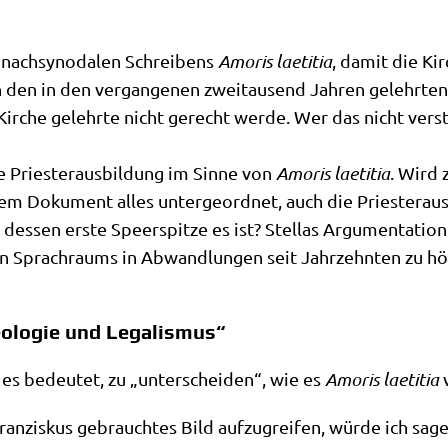
s nach­syn­oda­len Schrei­bens
Amo­ris lae­ti­tia
, damit die Kir
n den in den ver­gan­ge­nen zwei­tau­send Jah­ren gelehr­t
ir­che gelehr­te nicht gerecht wer­de. Wer das nicht ver­st
ue Prie­ster­aus­bil­dung im Sin­ne von
Amo­ris lae­ti­tia
. Wird z
sem Doku­ment alles unter­ge­ord­net, auch die Prie­ster­au
es­sen erste Speer­spit­ze es ist? Stel­las Argu­men­ta­ti­on 
en Sprach­raums in Abwand­lun­gen seit Jahr­zehn­ten zu hö
eologie und Legalismus“
 es bedeu­tet, zu „unter­schei­den“, wie es
Amo­ris lae­ti­tia
v
n­zis­kus gebrauch­tes Bild auf­zu­grei­fen, wür­de ich sa