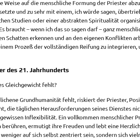
re Wei­se auf die mensch­li­che For­mung der Prie­ster abzu
­setz­te und zu sehr mit einem, ich wür­de sagen, über­trie
n Stu­di­en oder einer abstrak­ten Spi­ri­tua­li­tät orga­ni­si
Es braucht – wenn ich das so sagen darf – ganz mensch­li­ch
nen Schat­ten erken­nen und an den eige­nen Kon­flik­ten arbe
einem Pro­zeß der voll­stän­di­gen Rei­fung zu inte­grie­ren, 
er des 21. Jahrhunderts
 Gleich­ge­wicht fehlt?
­che­ne Grund­hu­ma­ni­tät fehlt, ris­kiert der Prie­ster, Pos
, die täg­li­chen Her­aus­for­de­run­gen sei­nes Dien­stes ni
wis­sen Infle­xi­bi­li­tät. Ein voll­kom­men mensch­li­cher P
 berüh­ren, ermu­tigt ihre Freu­den und lebt eine Herz­lic
weni­ger auf sich selbst zen­triert sein, son­dern sich vi