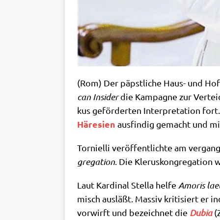
(Rom) Der päpst­li­che Haus- und Hof­va
can Insi­der
die Kam­pa­gne zur Ver­tei­
kus geför­der­ten Inter­pre­ta­ti­on for
Häre­si­en
aus­fin­dig gemacht und mi
Tor­ni­el­li ver­öf­fent­lich­te am ver­
gre­ga­ti­on
. Die Kle­rus­kon­gre­ga­ti­o
Laut Kar­di­nal Stel­la hel­fe
Amo­ris lae­t
misch aus­läßt. Mas­siv kri­ti­siert er i
vor­wirft und bezeich­net die
Dubia
(Z