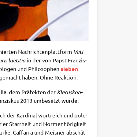
nier­ten Nach­rich­ten­platt­form
Vati­
ris lae­ti­tia
in der von Papst Fran­zis­
sie­ben
eo­lo­gen und Phi­lo­so­phen
m gemacht haben. Ohne Reaktion.
tel­la, dem Prä­fek­ten der
Kle­rus­kon­
 Fran­zis­kus 2013 umbe­setzt wurde.
ch der Kar­di­nal wort­reich und pole­
der er Starr­heit und Nor­men­hö­rig­keit
 Bur­ke, Caf­farra und Meis­ner abschät­