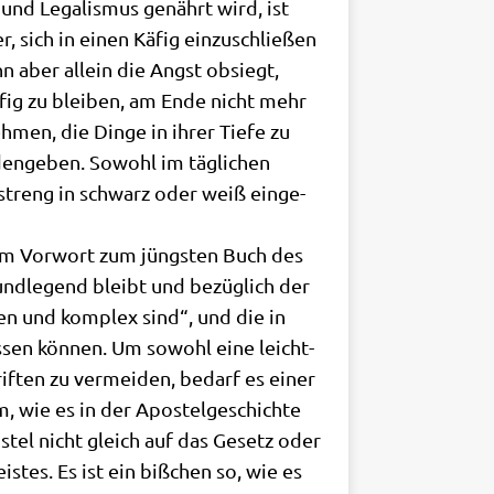
e und Lega­lis­mus genährt wird, ist
er, sich in einen Käfig ein­zu­schlie­ßen
nn aber allein die Angst obsiegt,
äfig zu blei­ben, am Ende nicht mehr
h­men, die Din­ge in ihrer Tie­fe zu
en­ge­ben. Sowohl im täg­li­chen
t streng in schwarz oder weiß ein­ge­
r im Vor­wort zum jüng­sten Buch des
grund­le­gend bleibt und bezüg­lich der
e­den und kom­plex sind“, und die in
as­sen kön­nen. Um sowohl eine leicht­
if­ten zu ver­mei­den, bedarf es einer
m, wie es in der Apo­stel­ge­schich­te
o­stel nicht gleich auf das Gesetz oder
i­stes. Es ist ein biß­chen so, wie es