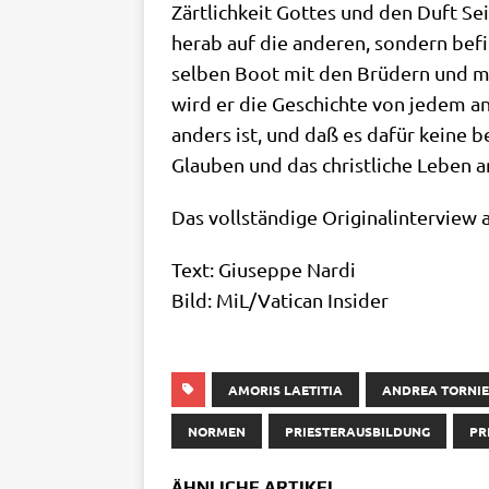
Zärt­lich­keit Got­tes und den Duft Se
her­ab auf die ande­ren, son­dern befi
sel­ben Boot mit den Brü­dern und mac
wird er die Geschich­te von jedem an
anders ist, und daß es dafür kei­ne be
Glau­ben und das christ­li­che Leben 
Das voll­stän­di­ge Ori­gi­nal­in­ter­view
Text: Giu­sep­pe Nardi
Bild: MiL/​Vatican Insider
AMORIS LAETITIA
ANDREA TORNIE
NORMEN
PRIESTERAUSBILDUNG
PR
ÄHNLICHE ARTIKEL