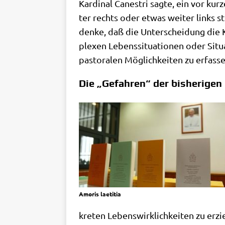
Kar­di­nal Canest­ri sag­te, ein vor ku
ter rechts oder etwas wei­ter links ste
den­ke, daß die Unter­schei­dung die 
ple­xen Lebens­si­tua­tio­nen oder Situ
pasto­ra­len Mög­lich­kei­ten zu erfa
Die „Gefahren“ der bisherigen
Amo­ris laetitia
kre­ten Lebens­wirk­lich­kei­ten zu er