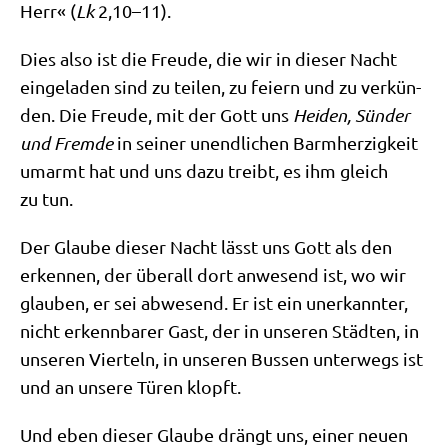
Herr« (
Lk
2,10–11).
Dies also ist die Freu­de, die wir in die­ser Nacht
ein­ge­la­den sind zu tei­len, zu fei­ern und zu ver­kün­
den. Die Freu­de, mit der Gott uns
Hei­den, Sün­der
und Frem­de
in sei­ner unend­li­chen Barm­her­zig­keit
umarmt hat und uns dazu treibt, es ihm gleich
zu tun.
Der Glau­be die­ser Nacht lässt uns Gott als den
erken­nen, der über­all dort anwe­send ist, wo wir
glau­ben, er sei abwe­send. Er ist ein uner­kann­ter,
nicht erkenn­ba­rer Gast, der in unse­ren Städ­ten, in
unse­ren Vier­teln, in unse­ren Bus­sen unter­wegs ist
und an unse­re Türen klopft.
Und eben die­ser Glau­be drängt uns, einer neu­en