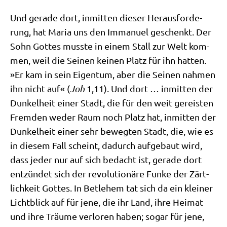
Und gera­de dort, inmit­ten die­ser Her­aus­for­de­
rung, hat Maria uns den Imma­nu­el geschenkt. Der
Sohn Got­tes muss­te in einem Stall zur Welt kom­
men, weil die Sei­nen kei­nen Platz für ihn hat­ten.
»Er kam in sein Eigen­tum, aber die Sei­nen nah­men
ihn nicht auf« (
Joh
1,11). Und dort … inmit­ten der
Dun­kel­heit einer Stadt, die für den weit gerei­sten
Frem­den weder Raum noch Platz hat, inmit­ten der
Dun­kel­heit einer sehr beweg­ten Stadt, die, wie es
in die­sem Fall scheint, dadurch auf­ge­baut wird,
dass jeder nur auf sich bedacht ist, gera­de dort
ent­zün­det sich der revo­lu­tio­nä­re Fun­ke der Zärt­
lich­keit Got­tes. In Bet­le­hem tat sich da ein klei­ner
Licht­blick auf für jene, die ihr Land, ihre Hei­mat
und ihre Träu­me ver­lo­ren haben; sogar für jene,