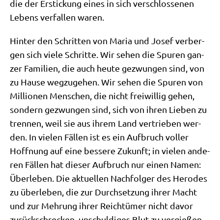
die der Erstickung eines in sich ver­schlos­se­nen
Lebens ver­fal­len waren.
Hin­ter den Schrit­ten von Maria und Josef ver­ber­
gen sich vie­le Schrit­te. Wir sehen die Spu­ren gan­
zer Fami­li­en, die auch heu­te gezwun­gen sind, von
zu Hau­se weg­zu­ge­hen. Wir sehen die Spu­ren von
Mil­lio­nen Men­schen, die nicht frei­wil­lig gehen,
son­dern gezwun­gen sind, sich von ihren Lie­ben zu
tren­nen, weil sie aus ihrem Land ver­trie­ben wer­
den. In vie­len Fäl­len ist es ein Auf­bruch vol­ler
Hoff­nung auf eine bes­se­re Zukunft; in vie­len ande­
ren Fäl­len hat die­ser Auf­bruch nur einen Namen:
Über­le­ben. Die aktu­el­len Nach­fol­ger des Hero­des
zu über­le­ben, die zur Durch­set­zung ihrer Macht
und zur Meh­rung ihrer Reich­tü­mer nicht davor
zurück­schrecken, unschul­di­ges Blut zu vergießen.