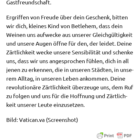
Gastfreundschaft.
Ergrif­fen von Freu­de über dein Geschenk, bit­ten
wir dich, klei­nes Kind von Bet­le­hem, dass dein
Wei­nen uns auf­wecke aus unse­rer Gleich­gül­tig­keit
und unse­re Augen öff­ne für den, der lei­det. Dei­ne
Zärt­lich­keit wecke unse­re Sen­si­bi­li­tät und schen­ke
uns, dass wir uns ange­spro­chen füh­len, dich in all
jenen zu erken­nen, die in unse­ren Städ­ten, in unse­
rem All­tag, in unse­ren Leben ankom­men. Dei­ne
revo­lu­tio­nä­re Zärt­lich­keit über­zeu­ge uns, dem Ruf
zu fol­gen und uns für die Hoff­nung und Zärt­lich­
keit unse­rer Leu­te einzusetzen.
Bild: Vati​can​.va (Screen­shot)