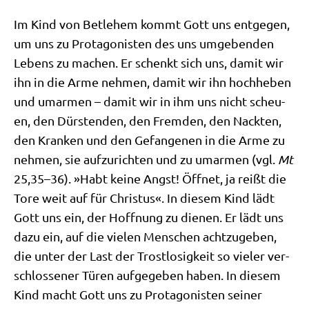
Im Kind von Bet­le­hem kommt Gott uns ent­ge­gen,
um uns zu Prot­ago­ni­sten des uns umge­ben­den
Lebens zu machen. Er schenkt sich uns, damit wir
ihn in die Arme neh­men, damit wir ihn hoch­he­ben
und umar­men – damit wir in ihm uns nicht scheu­
en, den Dür­sten­den, den Frem­den, den Nack­ten,
den Kran­ken und den Gefan­ge­nen in die Arme zu
neh­men, sie auf­zu­rich­ten und zu umar­men (vgl.
Mt
25,35–36). »Habt kei­ne Angst! Öff­net, ja reißt die
Tore weit auf für Chri­stus«. In die­sem Kind lädt
Gott uns ein, der Hoff­nung zu die­nen. Er lädt uns
dazu ein, auf die vie­len Men­schen acht­zu­ge­ben,
die unter der Last der Trost­lo­sig­keit so vie­ler ver­
schlos­se­ner Türen auf­ge­ge­ben haben. In die­sem
Kind macht Gott uns zu Prot­ago­ni­sten sei­ner