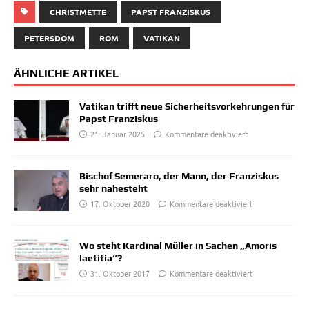
CHRISTMETTE
PAPST FRANZISKUS
PETERSDOM
ROM
VATIKAN
ÄHNLICHE ARTIKEL
Vatikan trifft neue Sicherheitsvorkehrungen für
Papst Franziskus
21. Januar 2025
Kommentare deaktiviert
Bischof Semeraro, der Mann, der Franziskus
sehr nahesteht
17. Oktober 2020
Kommentare deaktiviert
Wo steht Kardinal Müller in Sachen „Amoris
laetitia“?
31. Oktober 2017
Kommentare deaktiviert