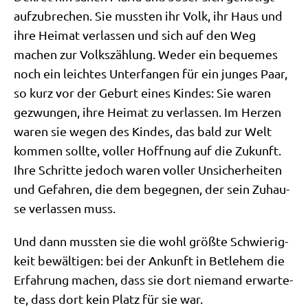
auf­zu­bre­chen. Sie muss­ten ihr Volk, ihr Haus und
ihre Hei­mat ver­las­sen und sich auf den Weg
machen zur Volks­zäh­lung. Weder ein beque­mes
noch ein leich­tes Unter­fan­gen für ein jun­ges Paar,
so kurz vor der Geburt eines Kin­des: Sie waren
gezwun­gen, ihre Hei­mat zu ver­las­sen. Im Her­zen
waren sie wegen des Kin­des, das bald zur Welt
kom­men soll­te, vol­ler Hoff­nung auf die Zukunft.
Ihre Schrit­te jedoch waren vol­ler Unsi­cher­hei­ten
und Gefah­ren, die dem begeg­nen, der sein Zuhau­
se ver­las­sen muss.
Und dann muss­ten sie die wohl größ­te Schwie­rig­
keit bewäl­ti­gen: bei der Ankunft in Bet­le­hem die
Erfah­rung machen, dass sie dort nie­mand erwar­te­
te, dass dort kein Platz für sie war.