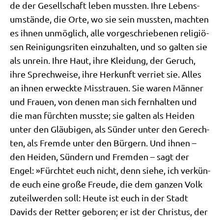
de der Gesell­schaft leben muss­ten. Ihre Lebens­
um­stän­de, die Orte, wo sie sein muss­ten, mach­ten
es ihnen unmög­lich, alle vor­ge­schrie­be­nen reli­giö­
sen Rei­ni­gungs­ri­ten ein­zu­hal­ten, und so gal­ten sie
als unrein. Ihre Haut, ihre Klei­dung, der Geruch,
ihre Sprech­wei­se, ihre Her­kunft ver­riet sie. Alles
an ihnen erweck­te Miss­trau­en. Sie waren Män­ner
und Frau­en, von denen man sich fern­hal­ten und
die man fürch­ten muss­te; sie gal­ten als Hei­den
unter den Gläu­bi­gen, als Sün­der unter den Gerech­
ten, als Frem­de unter den Bür­gern. Und ihnen –
den Hei­den, Sün­dern und Frem­den – sagt der
Engel: »Fürch­tet euch nicht, denn sie­he, ich ver­kün­
de euch eine gro­ße Freu­de, die dem gan­zen Volk
zuteil­wer­den soll: Heu­te ist euch in der Stadt
Davids der Ret­ter gebo­ren; er ist der Chri­stus, der