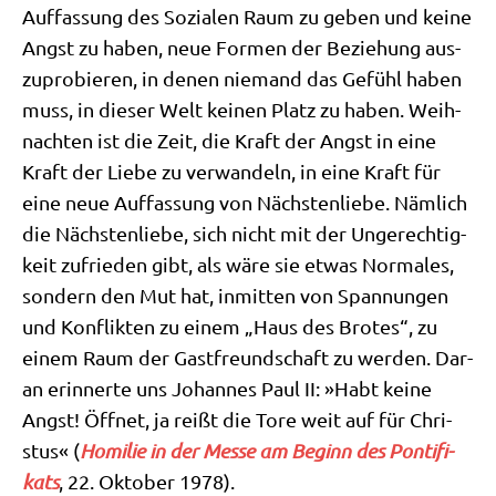
Auf­fas­sung des Sozia­len Raum zu geben und kei­ne
Angst zu haben, neue For­men der Bezie­hung aus­
zu­pro­bie­ren, in denen nie­mand das Gefühl haben
muss, in die­ser Welt kei­nen Platz zu haben. Weih­
nach­ten ist die Zeit, die Kraft der Angst in eine
Kraft der Lie­be zu ver­wan­deln, in eine Kraft für
eine neue Auf­fas­sung von Näch­sten­lie­be. Näm­lich
die Näch­sten­lie­be, sich nicht mit der Unge­rech­tig­
keit zufrie­den gibt, als wäre sie etwas Nor­ma­les,
son­dern den Mut hat, inmit­ten von Span­nun­gen
und Kon­flik­ten zu einem „Haus des Bro­tes“, zu
einem Raum der Gast­freund­schaft zu wer­den. Dar­
an erin­ner­te uns Johan­nes Paul II: »Habt kei­ne
Angst! Öff­net, ja reißt die Tore weit auf für Chri­
stus« (
Homi­lie in der Mes­se am Beginn des Pon­ti­fi­
kats
, 22. Okto­ber 1978).