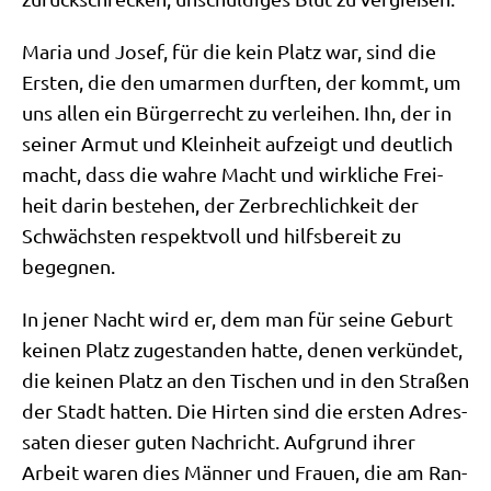
Maria und Josef, für die kein Platz war, sind die
Ersten, die den umar­men durf­ten, der kommt, um
uns allen ein Bür­ger­recht zu ver­lei­hen. Ihn, der in
sei­ner Armut und Klein­heit auf­zeigt und deut­lich
macht, dass die wah­re Macht und wirk­li­che Frei­
heit dar­in bestehen, der Zer­brech­lich­keit der
Schwäch­sten respekt­voll und hilfs­be­reit zu
begegnen.
In jener Nacht wird er, dem man für sei­ne Geburt
kei­nen Platz zuge­stan­den hat­te, denen ver­kün­det,
die kei­nen Platz an den Tischen und in den Stra­ßen
der Stadt hat­ten. Die Hir­ten sind die ersten Adres­
sa­ten die­ser guten Nach­richt. Auf­grund ihrer
Arbeit waren dies Män­ner und Frau­en, die am Ran­