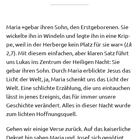
Maria »gebar ihren Sohn, den Erst­ge­bo­re­nen. Sie
wickel­te ihn in Win­deln und leg­te ihn in eine Krip­
pe, weil in der Her­ber­ge kein Platz für sie war« (
Lk
2,7). Mit die­sem ein­fa­chen, aber kla­ren Satz führt
uns Lukas ins Zen­trum der Hei­li­gen Nacht: Sie
gebar ihren Sohn. Durch Maria erblick­te Jesus das
Licht der Welt, ja, Maria schenkt uns das Licht der
Welt. Eine schlich­te Erzäh­lung, die uns ein­tau­chen
lässt in jenes Ereig­nis, das für immer unse­re
Geschich­te ver­än­dert. Alles in die­ser Nacht wur­de
zum lich­ten Hoffnungsquell.
Gehen wir eini­ge Ver­se zurück. Auf das kai­ser­li­che
Dekret hin sahen Maria und Josef sich genö­tigt